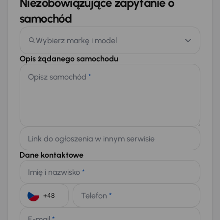
Niezobowiązujące zapytanie o
samochód
Wybierz markę i model
Opis żądanego samochodu
Opisz samochód
*
Link do ogłoszenia w innym serwisie
Dane kontaktowe
Imię i nazwisko
*
Telefon
*
+48
E-mail
*