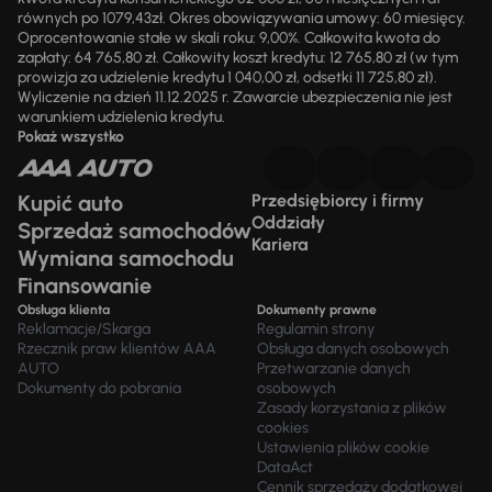
równych po 1079,43zł. Okres obowiązywania umowy: 60 miesięcy.
Oprocentowanie stałe w skali roku: 9,00%. Całkowita kwota do
zapłaty: 64 765,80 zł. Całkowity koszt kredytu: 12 765,80 zł (w tym
prowizja za udzielenie kredytu 1 040,00 zł, odsetki 11 725,80 zł).
Wyliczenie na dzień 11.12.2025 r. Zawarcie ubezpieczenia nie jest
warunkiem udzielenia kredytu.
Pokaż wszystko
Kupić auto
Przedsiębiorcy i firmy
Oddziały
Sprzedaż samochodów
Kariera
Wymiana samochodu
Finansowanie
Obsługa klienta
Dokumenty prawne
Reklamacje/Skarga
Regulamin strony
Rzecznik praw klientów AAA
Obsługa danych osobowych
AUTO
Przetwarzanie danych
Dokumenty do pobrania
osobowych
Zasady korzystania z plików
cookies
Ustawienia plików cookie
DataAct
Cennik sprzedaży dodatkowej