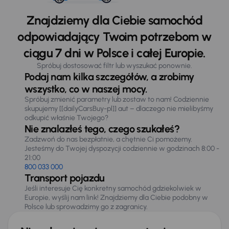
Znajdziemy dla Ciebie samochód
odpowiadający Twoim potrzebom w
ciągu 7 dni w Polsce i całej Europie.
Spróbuj dostosować filtr lub wyszukać ponownie.
Podaj nam kilka szczegółów, a zrobimy
wszystko, co w naszej mocy.
Spróbuj zmienić parametry lub zostaw to nam! Codziennie
skupujemy [[dailyCarsBuy-pl]] aut – dlaczego nie mielibyśmy
odkupić właśnie Twojego?
Nie znalazłeś tego, czego szukałeś?
Zadzwoń do nas bezpłatnie, a chętnie Ci pomożemy.
Jesteśmy do Twojej dyspozycji codziennie w godzinach 8:00 -
21:00
800 033 000
Transport pojazdu
Jeśli interesuje Cię konkretny samochód gdziekolwiek w
Europie, wyślij nam link! Znajdziemy dla Ciebie podobny w
Polsce lub sprowadzimy go z zagranicy.