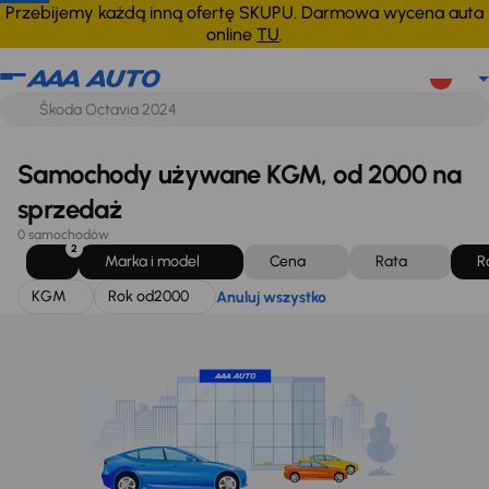
KGM
Rok od
2000
Anuluj wszystko
Przebijemy każdą inną ofertę SKUPU. Darmowa wycena auta
online
TU
.
Samochody używane KGM, od 2000 na
sprzedaż
0 samochodów
2
Marka i model
Cena
Rata
R
KGM
Rok od
2000
Anuluj wszystko