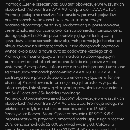
Promocja „Letnie przeceny aż 1500 aut” obowiązuje we wszystkich
placówkach Autocentrum AAA AUTO Sp. z o.o. („AAA AUTO”).
Promocja polega na możliwości nabycia wybranych pojazdów
przecenionych, wskazanych w serwisie internetowym
aaaauto.pl/promocja, ze zniżką uwidocznioną w prezentowanej
cenie. Zniżka jest obliczana jako różnica pomiędzy najniższą ceną
danego pojazdu z 30 dni przed obniżką a jego aktualną ceną
sprzedaży. Liczba samochodów objętych promocją jest zmienna i
aktualizowana na bieżąco; średnia liczba dostępnych pojazdów
wynosi około 1500, a nowe auta są dodawane każdego dnia.
Promocji nie można łączyć z innymi aktualnie obowiązującymi
promocjami ani rabatami, ani dochodzić do niej prawa z mocą
wsteczną. Szczegółowe informacje o zasadach promocji udzielane
są przez upoważnionych pracowników AAA AUTO. AAA AUTO
zastrzega sobie prawo do zawarcia umowy wyłącznie w formie
pisemnej. Prezentowane informacje mają charakter wyłącznie
informacyjny i nie stanowią oferty ani zapewnienia w rozumieniu
art. 66 § 1 oraz art. 556 Kodeksu cywilnego.
Promocja „Oprocentowanie od 6,65%”
obowiązuje we wszystkich
placówkach Autocentrum AAA Auto sp. z o.o. Promocja polega na
udzieleniu kredytu na auto z oprocentowaniem od 6,65%.
Rzeczywista Roczna Stopa Oprocentowania („RRSO“): 9,81%.
Reprezentatywny przykład: Samochód marki Opel Insignia rocznik
2019, cena samochodu 52 000 zł, wkład własny 0%. Całkowita
kwota kredytu konsumenckiego 52 000 zł, 60 miesięcznych rat