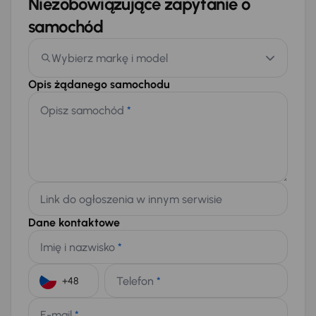
Niezobowiązujące zapytanie o
samochód
Wybierz markę i model
Opis żądanego samochodu
Opisz samochód
*
Link do ogłoszenia w innym serwisie
Dane kontaktowe
Imię i nazwisko
*
Telefon
*
+48
E-mail
*