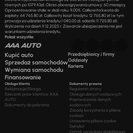
równych po 1079,43zł. Okres obowiązywania umowy: 60 miesięcy.
Oprocentowanie stałe w skali roku: 9,00%. Całkowita kwota do
zapłaty: 64 765,80 zł. Całkowity koszt kredytu: 12 765,80 zł (w tym
prowizja za udzielenie kredytu 1 040,00 zł, odsetki 11 725,80 zł).
Wyliczenie na dzień 11.12.2025 r. Zawarcie ubezpieczenia nie jest
warunkiem udzielenia kredytu.
Pokaż wszystko
Kupić auto
Przedsiębiorcy i firmy
Oddziały
Sprzedaż samochodów
Kariera
Wymiana samochodu
Finansowanie
Obsługa klienta
Dokumenty prawne
Reklamacje/Skarga
Regulamin strony
Rzecznik praw klientów AAA
Obsługa danych osobowych
AUTO
Przetwarzanie danych
Dokumenty do pobrania
osobowych
Zasady korzystania z plików
cookies
Ustawienia plików cookie
DataAct
Cennik sprzedaży dodatkowej