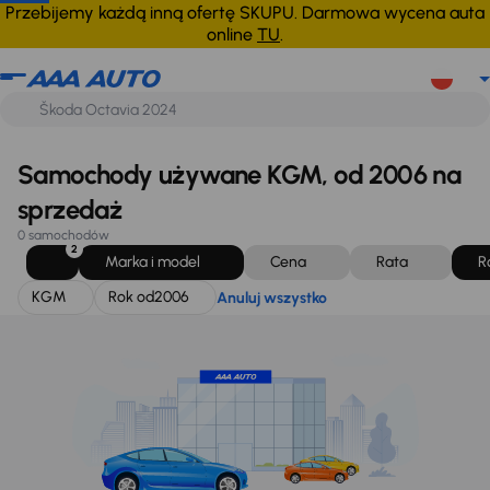
KGM
Rok od
2006
Anuluj wszystko
Przebijemy każdą inną ofertę SKUPU. Darmowa wycena auta
online
TU
.
Samochody używane KGM, od 2006 na
sprzedaż
0 samochodów
2
Marka i model
Cena
Rata
R
KGM
Rok od
2006
Anuluj wszystko