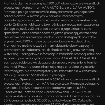
Promocja „Letnie przeceny aż 1500 aut” obowiązuje we wszystkich
placówkach Autocentrum AAA AUTO Sp. z o.o. („AAA AUTO”).
Promocja polega na możliwości nabycia wybranych pojazdów
przecenionych, wskazanych w serwisie internetowym
aaaauto.pl/promocja, ze zniżką uwidocznioną w prezentowanej
cenie. Zniżka jest obliczana jako różnica pomiędzy najniższą ceną
danego pojazdu z 30 dni przed obniżką a jego aktualną ceną
sprzedaży. Liczba samochodów objętych promocją jest zmienna i
aktualizowana na bieżąco; średnia liczba dostępnych pojazdów
wynosi około 1500, a nowe auta są dodawane każdego dnia.
Promocji nie można łączyć z innymi aktualnie obowiązującymi
promocjami ani rabatami, ani dochodzić do niej prawa z mocą
wsteczną. Szczegółowe informacje o zasadach promocji udzielane
są przez upoważnionych pracowników AAA AUTO. AAA AUTO
zastrzega sobie prawo do zawarcia umowy wyłącznie w formie
pisemnej. Prezentowane informacje mają charakter wyłącznie
informacyjny i nie stanowią oferty ani zapewnienia w rozumieniu
art. 66 § 1 oraz art. 556 Kodeksu cywilnego.
Promocja „Oprocentowanie od 6,65%”
obowiązuje we wszystkich
placówkach Autocentrum AAA Auto sp. z o.o. Promocja polega na
udzieleniu kredytu na auto z oprocentowaniem od 6,65%.
Rzeczywista Roczna Stopa Oprocentowania („RRSO“): 9,81%.
Reprezentatywny przykład: Samochód marki Opel Insignia rocznik
2019, cena samochodu 52 000 zł, wkład własny 0%. Całkowita
kwota kredytu konsumenckiego 52 000 zł, 60 miesięcznych rat