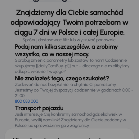
Znajdziemy dla Ciebie samochód
odpowiadający Twoim potrzebom w
ciągu 7 dni w Polsce i całej Europie.
Spróbuj dostosować filtr lub wyszukać ponownie.
Podaj nam kilka szczegółów, a zrobimy
wszystko, co w naszej mocy.
Spróbuj zmienić parametry lub zostaw to nam! Codziennie
skupujemy [[dailyCarsBuy-pl]] aut – dlaczego nie mielibyśmy
odkupić właśnie Twojego?
Nie znalazłeś tego, czego szukałeś?
Zadzwoń do nas bezpłatnie, a chętnie Ci pomożemy.
Jesteśmy do Twojej dyspozycji codziennie w godzinach 8:00 -
21:00
800 033 000
Transport pojazdu
Jeśli interesuje Cię konkretny samochód gdziekolwiek w
Europie, wyślij nam link! Znajdziemy dla Ciebie podobny w
Polsce lub sprowadzimy go z zagranicy.