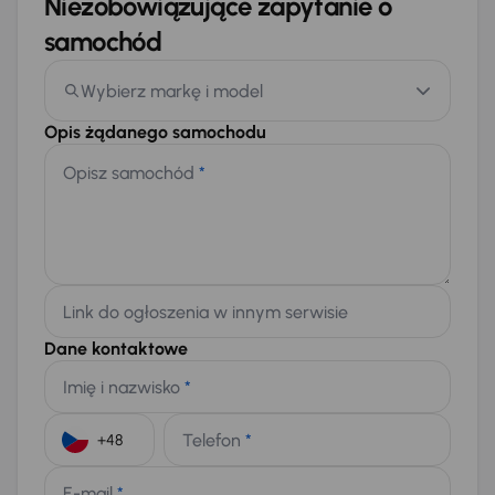
Niezobowiązujące zapytanie o
samochód
Wybierz markę i model
Opis żądanego samochodu
Opisz samochód
*
Link do ogłoszenia w innym serwisie
Dane kontaktowe
Imię i nazwisko
*
Telefon
*
+48
E-mail
*