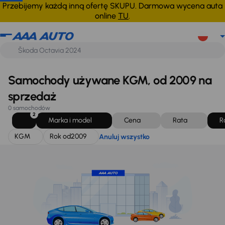
KGM
Rok od
2009
Anuluj wszystko
Przebijemy każdą inną ofertę SKUPU. Darmowa wycena auta
online
TU
.
Samochody używane KGM, od 2009 na
sprzedaż
0 samochodów
2
Marka i model
Cena
Rata
R
KGM
Rok od
2009
Anuluj wszystko