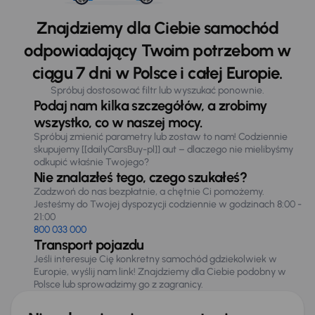
Znajdziemy dla Ciebie samochód
odpowiadający Twoim potrzebom w
ciągu 7 dni w Polsce i całej Europie.
Spróbuj dostosować filtr lub wyszukać ponownie.
Podaj nam kilka szczegółów, a zrobimy
wszystko, co w naszej mocy.
Spróbuj zmienić parametry lub zostaw to nam! Codziennie
skupujemy [[dailyCarsBuy-pl]] aut – dlaczego nie mielibyśmy
odkupić właśnie Twojego?
Nie znalazłeś tego, czego szukałeś?
Zadzwoń do nas bezpłatnie, a chętnie Ci pomożemy.
Jesteśmy do Twojej dyspozycji codziennie w godzinach 8:00 -
21:00
800 033 000
Transport pojazdu
Jeśli interesuje Cię konkretny samochód gdziekolwiek w
Europie, wyślij nam link! Znajdziemy dla Ciebie podobny w
Polsce lub sprowadzimy go z zagranicy.