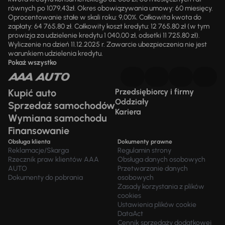
równych po 1079,43zł. Okres obowiązywania umowy: 60 miesięcy.
Oprocentowanie stałe w skali roku: 9,00%. Całkowita kwota do
zapłaty: 64 765,80 zł. Całkowity koszt kredytu: 12 765,80 zł (w tym
prowizja za udzielenie kredytu 1 040,00 zł, odsetki 11 725,80 zł).
Wyliczenie na dzień 11.12.2025 r. Zawarcie ubezpieczenia nie jest
warunkiem udzielenia kredytu.
Pokaż wszystko
Kupić auto
Przedsiębiorcy i firmy
Oddziały
Sprzedaż samochodów
Kariera
Wymiana samochodu
Finansowanie
Obsługa klienta
Dokumenty prawne
Reklamacje/Skarga
Regulamin strony
Rzecznik praw klientów AAA
Obsługa danych osobowych
AUTO
Przetwarzanie danych
Dokumenty do pobrania
osobowych
Zasady korzystania z plików
cookies
Ustawienia plików cookie
DataAct
Cennik sprzedaży dodatkowej