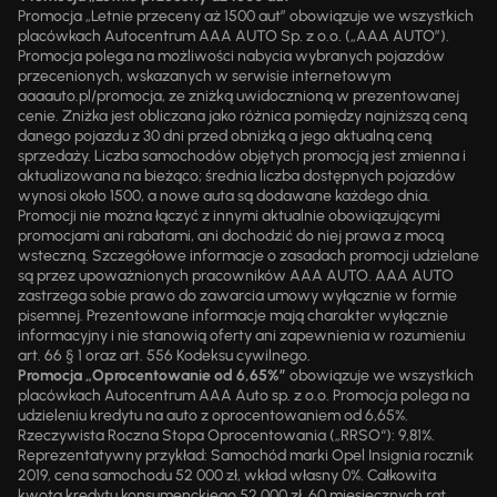
Promocja „Letnie przeceny aż 1500 aut” obowiązuje we wszystkich
placówkach Autocentrum AAA AUTO Sp. z o.o. („AAA AUTO”).
Promocja polega na możliwości nabycia wybranych pojazdów
przecenionych, wskazanych w serwisie internetowym
aaaauto.pl/promocja, ze zniżką uwidocznioną w prezentowanej
cenie. Zniżka jest obliczana jako różnica pomiędzy najniższą ceną
danego pojazdu z 30 dni przed obniżką a jego aktualną ceną
sprzedaży. Liczba samochodów objętych promocją jest zmienna i
aktualizowana na bieżąco; średnia liczba dostępnych pojazdów
wynosi około 1500, a nowe auta są dodawane każdego dnia.
Promocji nie można łączyć z innymi aktualnie obowiązującymi
promocjami ani rabatami, ani dochodzić do niej prawa z mocą
wsteczną. Szczegółowe informacje o zasadach promocji udzielane
są przez upoważnionych pracowników AAA AUTO. AAA AUTO
zastrzega sobie prawo do zawarcia umowy wyłącznie w formie
pisemnej. Prezentowane informacje mają charakter wyłącznie
informacyjny i nie stanowią oferty ani zapewnienia w rozumieniu
art. 66 § 1 oraz art. 556 Kodeksu cywilnego.
Promocja „Oprocentowanie od 6,65%”
obowiązuje we wszystkich
placówkach Autocentrum AAA Auto sp. z o.o. Promocja polega na
udzieleniu kredytu na auto z oprocentowaniem od 6,65%.
Rzeczywista Roczna Stopa Oprocentowania („RRSO“): 9,81%.
Reprezentatywny przykład: Samochód marki Opel Insignia rocznik
2019, cena samochodu 52 000 zł, wkład własny 0%. Całkowita
kwota kredytu konsumenckiego 52 000 zł, 60 miesięcznych rat