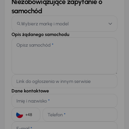
Niezobowiązujące zapytanie o
samochód
Wybierz markę i model
Opis żądanego samochodu
Opisz samochód
*
Link do ogłoszenia w innym serwisie
Dane kontaktowe
Imię i nazwisko
*
Telefon
*
+48
E-mail
*