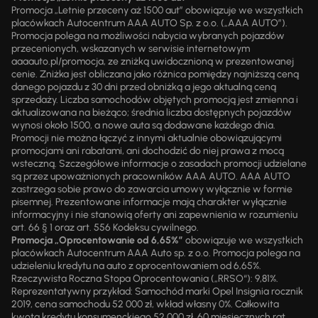
Promocja „Letnie przeceny aż 1500 aut” obowiązuje we wszystkich
placówkach Autocentrum AAA AUTO Sp. z o.o. („AAA AUTO”).
Promocja polega na możliwości nabycia wybranych pojazdów
przecenionych, wskazanych w serwisie internetowym
aaaauto.pl/promocja, ze zniżką uwidocznioną w prezentowanej
cenie. Zniżka jest obliczana jako różnica pomiędzy najniższą ceną
danego pojazdu z 30 dni przed obniżką a jego aktualną ceną
sprzedaży. Liczba samochodów objętych promocją jest zmienna i
aktualizowana na bieżąco; średnia liczba dostępnych pojazdów
wynosi około 1500, a nowe auta są dodawane każdego dnia.
Promocji nie można łączyć z innymi aktualnie obowiązującymi
promocjami ani rabatami, ani dochodzić do niej prawa z mocą
wsteczną. Szczegółowe informacje o zasadach promocji udzielane
są przez upoważnionych pracowników AAA AUTO. AAA AUTO
zastrzega sobie prawo do zawarcia umowy wyłącznie w formie
pisemnej. Prezentowane informacje mają charakter wyłącznie
informacyjny i nie stanowią oferty ani zapewnienia w rozumieniu
art. 66 § 1 oraz art. 556 Kodeksu cywilnego.
Promocja „Oprocentowanie od 6,65%”
obowiązuje we wszystkich
placówkach Autocentrum AAA Auto sp. z o.o. Promocja polega na
udzieleniu kredytu na auto z oprocentowaniem od 6,65%.
Rzeczywista Roczna Stopa Oprocentowania („RRSO“): 9,81%.
Reprezentatywny przykład: Samochód marki Opel Insignia rocznik
2019, cena samochodu 52 000 zł, wkład własny 0%. Całkowita
kwota kredytu konsumenckiego 52 000 zł, 60 miesięcznych rat