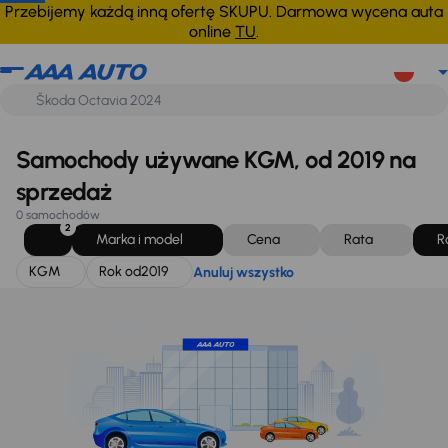
KGM
Rok od
2019
Anuluj wszystko
Przebijemy każdą inną ofertę SKUPU. Darmowa wycena auta
online
TU
.
Samochody używane KGM, od 2019 na
sprzedaż
0 samochodów
2
Marka i model
Cena
Rata
R
KGM
Rok od
2019
Anuluj wszystko