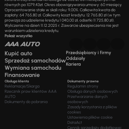
równych po 1079,43zł. Okres obowiązywania umowy: 60 miesięcy.
Oprocentowanie stałe w skali roku: 9,00%. Całkowita kwota do
zapłaty: 64 765,80 zł. Całkowity koszt kredytu: 12 765,80 zł (w tym
prowizja za udzielenie kredytu 1 040,00 zł, odsetki 11 725,80 zł).
Wyliczenie na dzień 11.12.2025 r. Zawarcie ubezpieczenia nie jest
warunkiem udzielenia kredytu.
Pokaż wszystko
Kupić auto
Przedsiębiorcy i firmy
Oddziały
Sprzedaż samochodów
Kariera
Wymiana samochodu
Finansowanie
Obsługa klienta
Dokumenty prawne
Reklamacje/Skarga
Regulamin strony
Rzecznik praw klientów AAA
Obsługa danych osobowych
AUTO
Przetwarzanie danych
Dokumenty do pobrania
osobowych
Zasady korzystania z plików
cookies
Ustawienia plików cookie
DataAct
Cennik sprzedaży dodatkowej