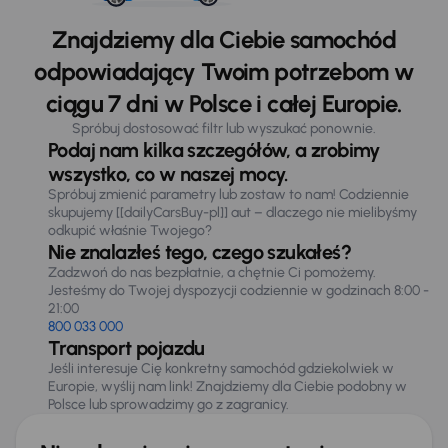
Znajdziemy dla Ciebie samochód
odpowiadający Twoim potrzebom w
ciągu 7 dni w Polsce i całej Europie.
Spróbuj dostosować filtr lub wyszukać ponownie.
Podaj nam kilka szczegółów, a zrobimy
wszystko, co w naszej mocy.
Spróbuj zmienić parametry lub zostaw to nam! Codziennie
skupujemy [[dailyCarsBuy-pl]] aut – dlaczego nie mielibyśmy
odkupić właśnie Twojego?
Nie znalazłeś tego, czego szukałeś?
Zadzwoń do nas bezpłatnie, a chętnie Ci pomożemy.
Jesteśmy do Twojej dyspozycji codziennie w godzinach 8:00 -
21:00
800 033 000
Transport pojazdu
Jeśli interesuje Cię konkretny samochód gdziekolwiek w
Europie, wyślij nam link! Znajdziemy dla Ciebie podobny w
Polsce lub sprowadzimy go z zagranicy.