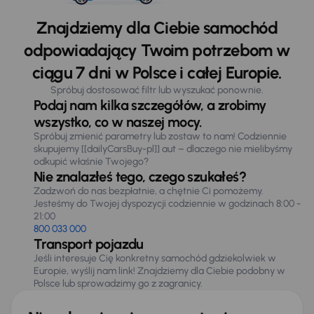
Znajdziemy dla Ciebie samochód
odpowiadający Twoim potrzebom w
ciągu 7 dni w Polsce i całej Europie.
Spróbuj dostosować filtr lub wyszukać ponownie.
Podaj nam kilka szczegółów, a zrobimy
wszystko, co w naszej mocy.
Spróbuj zmienić parametry lub zostaw to nam! Codziennie
skupujemy [[dailyCarsBuy-pl]] aut – dlaczego nie mielibyśmy
odkupić właśnie Twojego?
Nie znalazłeś tego, czego szukałeś?
Zadzwoń do nas bezpłatnie, a chętnie Ci pomożemy.
Jesteśmy do Twojej dyspozycji codziennie w godzinach 8:00 -
21:00
800 033 000
Transport pojazdu
Jeśli interesuje Cię konkretny samochód gdziekolwiek w
Europie, wyślij nam link! Znajdziemy dla Ciebie podobny w
Polsce lub sprowadzimy go z zagranicy.