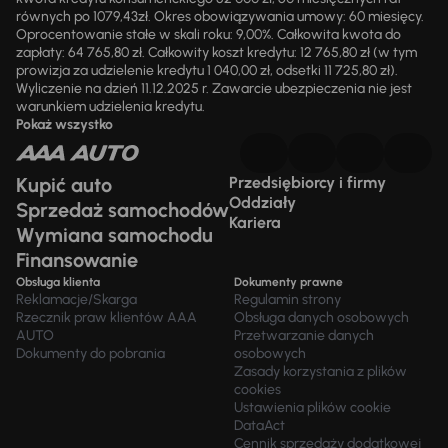
równych po 1079,43zł. Okres obowiązywania umowy: 60 miesięcy.
Oprocentowanie stałe w skali roku: 9,00%. Całkowita kwota do
zapłaty: 64 765,80 zł. Całkowity koszt kredytu: 12 765,80 zł (w tym
prowizja za udzielenie kredytu 1 040,00 zł, odsetki 11 725,80 zł).
Wyliczenie na dzień 11.12.2025 r. Zawarcie ubezpieczenia nie jest
warunkiem udzielenia kredytu.
Pokaż wszystko
Kupić auto
Przedsiębiorcy i firmy
Oddziały
Sprzedaż samochodów
Kariera
Wymiana samochodu
Finansowanie
Obsługa klienta
Dokumenty prawne
Reklamacje/Skarga
Regulamin strony
Rzecznik praw klientów AAA
Obsługa danych osobowych
AUTO
Przetwarzanie danych
Dokumenty do pobrania
osobowych
Zasady korzystania z plików
cookies
Ustawienia plików cookie
DataAct
Cennik sprzedaży dodatkowej