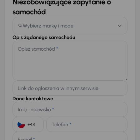
Niezobowiązujące zapytanie o
samochód
Wybierz markę i model
Opis żądanego samochodu
Opisz samochód
*
Link do ogłoszenia w innym serwisie
Dane kontaktowe
Imię i nazwisko
*
Telefon
*
+48
E-mail
*