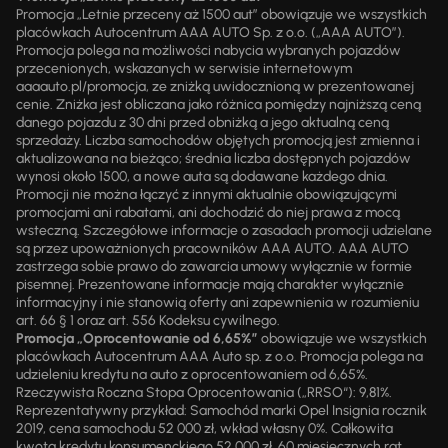
Promocja „Letnie przeceny aż 1500 aut” obowiązuje we wszystkich
placówkach Autocentrum AAA AUTO Sp. z o.o. („AAA AUTO”).
Promocja polega na możliwości nabycia wybranych pojazdów
przecenionych, wskazanych w serwisie internetowym
aaaauto.pl/promocja, ze zniżką uwidocznioną w prezentowanej
cenie. Zniżka jest obliczana jako różnica pomiędzy najniższą ceną
danego pojazdu z 30 dni przed obniżką a jego aktualną ceną
sprzedaży. Liczba samochodów objętych promocją jest zmienna i
aktualizowana na bieżąco; średnia liczba dostępnych pojazdów
wynosi około 1500, a nowe auta są dodawane każdego dnia.
Promocji nie można łączyć z innymi aktualnie obowiązującymi
promocjami ani rabatami, ani dochodzić do niej prawa z mocą
wsteczną. Szczegółowe informacje o zasadach promocji udzielane
są przez upoważnionych pracowników AAA AUTO. AAA AUTO
zastrzega sobie prawo do zawarcia umowy wyłącznie w formie
pisemnej. Prezentowane informacje mają charakter wyłącznie
informacyjny i nie stanowią oferty ani zapewnienia w rozumieniu
art. 66 § 1 oraz art. 556 Kodeksu cywilnego.
Promocja „Oprocentowanie od 6,65%”
obowiązuje we wszystkich
placówkach Autocentrum AAA Auto sp. z o.o. Promocja polega na
udzieleniu kredytu na auto z oprocentowaniem od 6,65%.
Rzeczywista Roczna Stopa Oprocentowania („RRSO“): 9,81%.
Reprezentatywny przykład: Samochód marki Opel Insignia rocznik
2019, cena samochodu 52 000 zł, wkład własny 0%. Całkowita
kwota kredytu konsumenckiego 52 000 zł, 60 miesięcznych rat