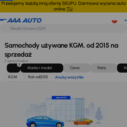
KGM
Rok od
2015
Anuluj wszystko
Przebijemy każdą inną ofertę SKUPU. Darmowa wycena auta
online
TU
.
Samochody używane KGM, od 2015 na
sprzedaż
0 samochodów
2
Marka i model
Cena
Rata
R
KGM
Rok od
2015
Anuluj wszystko