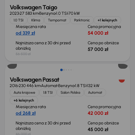
Volkswagen Taigo
2023
27 583 km
Benzyna
1.0 TSI
70 kW
1.0 TSI
Klima
Tempomat
Parktronic
+1 kolejnych
Miesięczna rata
Cena promocyjna
od 339 zł
54 000 zł
Najniższa cena z 30 dni przed
Cena po obniżce
obniżką
57 000 zł
56 500 zł
Taniej o 1 000 zł
Volkswagen Passat
2016
230 446 km
Automat
Benzyna
1.8 TSI
132 kW
Auta krajowe
1.8 TSI
Salon Polska
Automat
+6 kolejnych
Miesięczna rata
Cena promocyjna
od 268 zł
42 000 zł
Najniższa cena z 30 dni przed
Cena po obniżce
obniżką
45 000 zł
46 000 zł