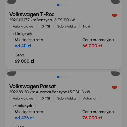
Volkswagen T-Roc
2020
101 177 km
Benzyna
1.5 TSI
110 kW
Auta krajowe
1.5 TSI
Salon Polska
Navi
+3 kolejnych
Miesięczna rata
Cena promocyjna
od 411 zł
65 000 zł
Cena
69 000 zł
Możliwość odliczenia VAT
Volkswagen Passat
2022
88 180 km
Automat
Benzyna
1.5 TSI
110 kW
Auta krajowe
1.5 TSI
Salon Polska
Automat
+4 kolejnych
Miesięczna rata
Cena promocyjna
od 476 zł
76 000 zł