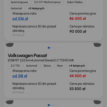
Auta krajowe
2.0 GTI Performance
Salon Polska
Automat
+5 kolejnych
Miesięczna rata
Cena promocyjna
od 536 zł
86 000 zł
Najniższa cena z 30 dni przed
Cena po obniżce
obniżką
90 000 zł
92 000 zł
Taniej o 6 200 zł
Volkswagen Passat
2018
197 223 km
Automat
Diesel
2.0 TDI
110 kW
2.0 TDI
Automat
Skóra
Navi
+4 kolejnych
Miesięczna rata
Cena promocyjna
od 318 zł
44 500 zł
Najniższa cena z 30 dni przed
Cena po obniżce
obniżką
53 500 zł
59 700 zł
Extra zniżka 3 200 zł