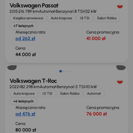
Volkswagen Passat
2015
216 789 km
Automat
Benzyna
1.8 TSI
132 kW
Książka serwisowa
Auta krajowe
1.8 TSI
Salon Polska
+7 kolejnych
Miesięczna rata
Cena promocyjna
od 262 zł
41 000 zł
Cena
44 000 zł
Volkswagen T-Roc
2022
182 298 km
Automat
Benzyna
1.5 TSI
110 kW
Auta krajowe
1.5 TSI
Salon Polska
Automat
+6 kolejnych
Miesięczna rata
Cena promocyjna
od 476 zł
76 000 zł
Cena
80 000 zł