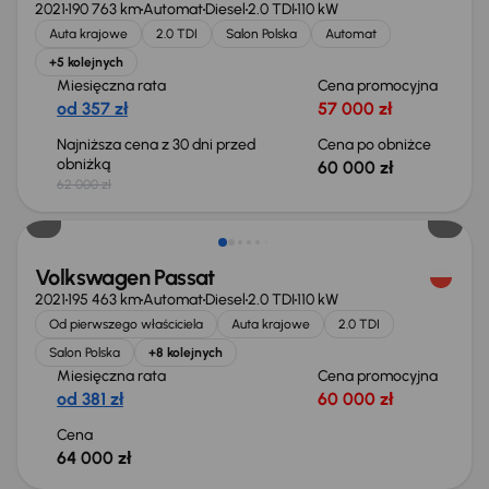
2021
190 763 km
Automat
Diesel
2.0 TDI
110 kW
Auta krajowe
2.0 TDI
Salon Polska
Automat
+5 kolejnych
Miesięczna rata
Cena promocyjna
od 357 zł
57 000 zł
Najniższa cena z 30 dni przed
Cena po obniżce
obniżką
60 000 zł
62 000 zł
Możliwość odliczenia VAT
Volkswagen Passat
2021
195 463 km
Automat
Diesel
2.0 TDI
110 kW
Od pierwszego właściciela
Auta krajowe
2.0 TDI
Salon Polska
+8 kolejnych
Miesięczna rata
Cena promocyjna
od 381 zł
60 000 zł
Cena
64 000 zł
Świeżo skupione