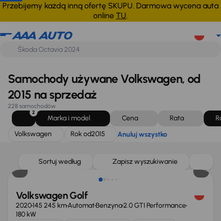
Volkswagen
Rok od
2015
Anuluj wszystko
Przebijemy każdą inną ofertę SKUPU. Darmowa wycena auta
online
TU
.
Samochody używane Volkswagen, od
2015 na sprzedaż
228 samochodów
2
Marka i model
Cena
Rata
R
Volkswagen
Rok od
2015
Anuluj wszystko
Taniej o 2 000 zł
Sortuj według
Zapisz wyszukiwanie
Volkswagen Golf
2020
145 245 km
Automat
Benzyna
2.0 GTI Performance
180 kW