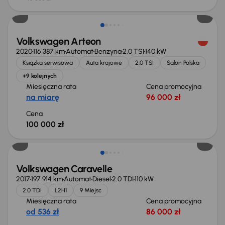
Możliwość odliczenia VAT
Volkswagen Arteon
2020
116 387 km
Automat
Benzyna
2.0 TSI
140 kW
Książka serwisowa
Auta krajowe
2.0 TSI
Salon Polska
+9 kolejnych
Miesięczna rata
Cena promocyjna
na miarę
96 000 zł
Cena
100 000 zł
Volkswagen Caravelle
2017
197 914 km
Automat
Diesel
2.0 TDI
110 kW
2.0 TDI
L2H1
9 Miejsc
Miesięczna rata
Cena promocyjna
od 536 zł
86 000 zł