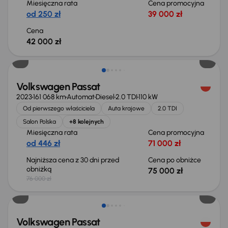
Miesięczna rata
Cena promocyjna
od 250 zł
39 000 zł
Cena
42 000 zł
Świeżo skupione
Volkswagen Passat
2023
161 068 km
Automat
Diesel
2.0 TDI
110 kW
Od pierwszego właściciela
Auta krajowe
2.0 TDI
Salon Polska
+8 kolejnych
Miesięczna rata
Cena promocyjna
od 446 zł
71 000 zł
Najniższa cena z 30 dni przed
Cena po obniżce
obniżką
75 000 zł
76 000 zł
Taniej o 2 000 zł
Volkswagen Passat