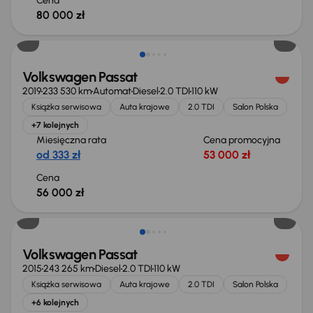
Cena
80 000 zł
Volkswagen Passat
2019
233 530 km
Automat
Diesel
2.0 TDI
110 kW
Książka serwisowa
Auta krajowe
2.0 TDI
Salon Polska
+7 kolejnych
Miesięczna rata
Cena promocyjna
od 333 zł
53 000 zł
Cena
56 000 zł
Świeżo skupione
Volkswagen Passat
2015
243 265 km
Diesel
2.0 TDI
110 kW
Książka serwisowa
Auta krajowe
2.0 TDI
Salon Polska
+6 kolejnych