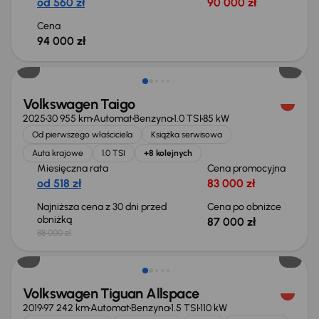
od 560 zł
90 000 zł
Cena
94 000 zł
Taniej o 1 000 zł
Volkswagen Taigo
2025
30 955 km
Automat
Benzyna
1.0 TSI
85 kW
Od pierwszego właściciela
Książka serwisowa
Auta krajowe
1.0 TSI
+8 kolejnych
Miesięczna rata
Cena promocyjna
od 518 zł
83 000 zł
Najniższa cena z 30 dni przed
Cena po obniżce
obniżką
87 000 zł
88 000 zł
Taniej o 1 500 zł
Volkswagen Tiguan Allspace
2019
97 242 km
Automat
Benzyna
1.5 TSI
110 kW