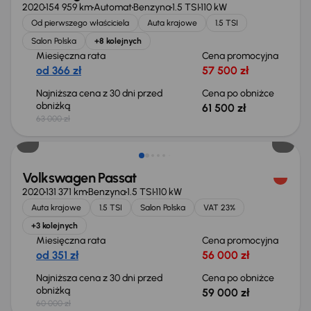
2020
154 959 km
Automat
Benzyna
1.5 TSI
110 kW
Od pierwszego właściciela
Auta krajowe
1.5 TSI
Salon Polska
+8 kolejnych
Miesięczna rata
Cena promocyjna
od 366 zł
57 500 zł
Najniższa cena z 30 dni przed
Cena po obniżce
obniżką
61 500 zł
63 000 zł
Taniej o 1 000 zł
Volkswagen Passat
2020
131 371 km
Benzyna
1.5 TSI
110 kW
Auta krajowe
1.5 TSI
Salon Polska
VAT 23%
+3 kolejnych
Miesięczna rata
Cena promocyjna
od 351 zł
56 000 zł
Najniższa cena z 30 dni przed
Cena po obniżce
obniżką
59 000 zł
60 000 zł
Taniej o 1 500 zł