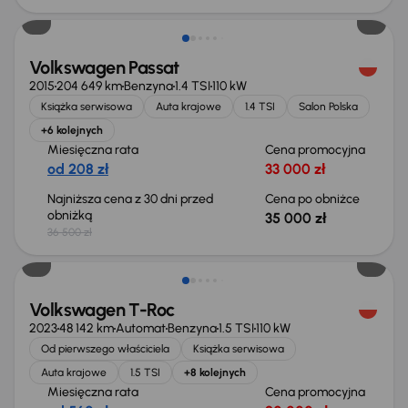
Volkswagen Passat
2015
204 649 km
Benzyna
1.4 TSI
110 kW
Książka serwisowa
Auta krajowe
1.4 TSI
Salon Polska
+6 kolejnych
Miesięczna rata
Cena promocyjna
od 208 zł
33 000 zł
Najniższa cena z 30 dni przed
Cena po obniżce
obniżką
35 000 zł
36 500 zł
Volkswagen T-Roc
2023
48 142 km
Automat
Benzyna
1.5 TSI
110 kW
Od pierwszego właściciela
Książka serwisowa
Auta krajowe
1.5 TSI
+8 kolejnych
Miesięczna rata
Cena promocyjna