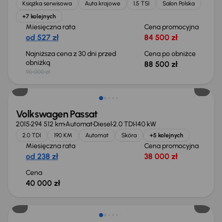
Książka serwisowa
Auta krajowe
1.5 TSI
Salon Polska
+7 kolejnych
Miesięczna rata
Cena promocyjna
od 527 zł
84 500 zł
Najniższa cena z 30 dni przed
Cena po obniżce
obniżką
88 500 zł
90 000 zł
Volkswagen Passat
2015
294 512 km
Automat
Diesel
2.0 TDI
140 kW
2.0 TDI
190 KM
Automat
Skóra
+5 kolejnych
Miesięczna rata
Cena promocyjna
od 238 zł
38 000 zł
Cena
40 000 zł