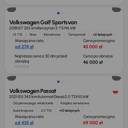
Taniej o 1 000 zł
Volkswagen Golf Sportsvan
2018
157 355 km
Benzyna
1.5 TSI
96 kW
1.5 TSI
Navi
Klimatronic
Tempomat
+2 kolejnych
Miesięczna rata
Cena promocyjna
od 274 zł
43 000 zł
Najniższa cena z 30 dni przed
Cena po obniżce
obniżką
46 000 zł
47 000 zł
Możliwość odliczenia VAT
Volkswagen Passat
2021
155 343 km
Automat
Diesel
2.0 TDI
110 kW
Od pierwszego właściciela
Książka serwisowa
Auta krajowe
2.0 TDI
+10 kolejnych
Miesięczna rata
Cena promocyjna
od 435 zł
69 000 zł