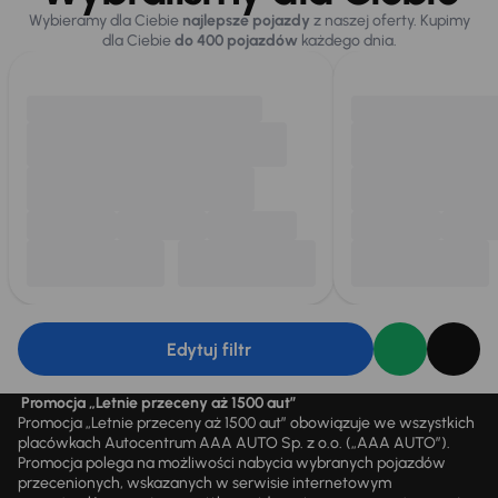
Wybieramy dla Ciebie
najlepsze pojazdy
z naszej oferty. Kupimy
dla Ciebie
do 400 pojazdów
każdego dnia.
Edytuj filtr
Promocja „Letnie przeceny aż 1500 aut”
Promocja „Letnie przeceny aż 1500 aut” obowiązuje we wszystkich
placówkach Autocentrum AAA AUTO Sp. z o.o. („AAA AUTO”).
Promocja polega na możliwości nabycia wybranych pojazdów
przecenionych, wskazanych w serwisie internetowym