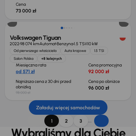
Cena
73 000 zł
Taniej o 2 000 zł
Volkswagen Tiguan
2022
98 074 km
Automat
Benzyna
1.5 TSI
110 kW
Od pierwszego właściciela
Auta krajowe
1.5 TSI
Salon Polska
+8 kolejnych
Miesięczna rata
Cena promocyjna
od 571 zł
92 000 zł
Najniższa cena z 30 dni przed
Cena po obniżce
obniżką
96 000 zł
98 000 zł
Załaduj więcej samochodów
...
1
2
3
Wybraliśmy dla Ciebie