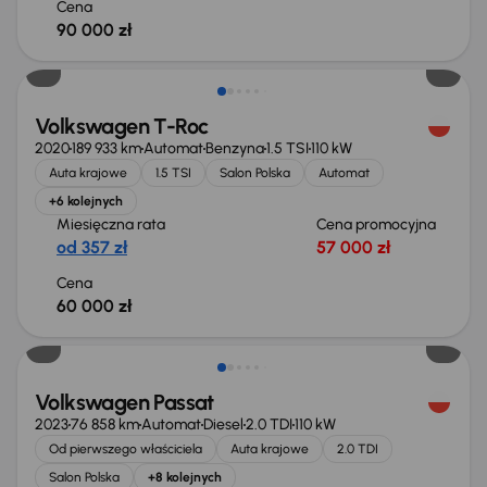
Cena
90 000 zł
Możliwość odliczenia VAT
Volkswagen T-Roc
2020
189 933 km
Automat
Benzyna
1.5 TSI
110 kW
Auta krajowe
1.5 TSI
Salon Polska
Automat
+6 kolejnych
Miesięczna rata
Cena promocyjna
od 357 zł
57 000 zł
Cena
60 000 zł
Możliwość odliczenia VAT
Volkswagen Passat
2023
76 858 km
Automat
Diesel
2.0 TDI
110 kW
Od pierwszego właściciela
Auta krajowe
2.0 TDI
Salon Polska
+8 kolejnych