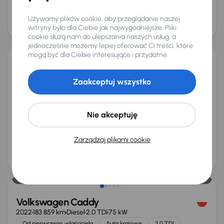
Najniższa cena z 30 dni przed
Cena po obniżce
obniżką
Używamy plików cookie, aby przeglądanie naszej
62 500 zł
witryny było dla Ciebie jak najwygodniejsze. Pliki
63 000 zł
Możliwość odliczenia VAT
cookie służą nam do ulepszania naszych usług, a
jednocześnie możemy lepiej oferować Ci treści, które
mogą być dla Ciebie interesujące i przydatne.
Volkswagen ID.4 Pro Perf. (82 kWh)
2020
128 022 km
Automat
Zaakceptuj wszystko
Elektryk Samochód Elektryczny na baterię (BEV)
Pro Perf. (82 kWh)
150 kW
SoH 90%
Automat
VAT 23%
Skóra
+5 kolejnych
Nie akceptuję
Miesięczna rata
Cena promocyjna
od 583 zł
94 000 zł
Zarządzaj plikami cookie
Cena
98 000 zł
Możliwość odliczenia VAT
Volkswagen Caddy
2022
183 859 km
Diesel
2.0 TDI
75 kW
Od pierwszego właściciela
Auta krajowe
2.0 TDI