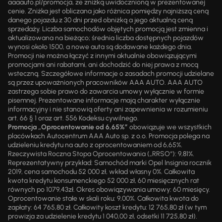
aaaauto.pl/promocja, ze zniżką uwidocznioną w prezentowanej
cenie. Zniżka jest obliczana jako różnica pomiędzy najniższą ceną
danego pojazdu z 30 dni przed obniżką a jego aktualną ceną
sprzedaży. Liczba samochodów objętych promocją jest zmienna i
aktualizowana na bieżąco; średnia liczba dostępnych pojazdów
wynosi około 1500, a nowe auta są dodawane każdego dnia.
Promocji nie można łączyć z innymi aktualnie obowiązującymi
promocjami ani rabatami, ani dochodzić do niej prawa z mocą
wsteczną. Szczegółowe informacje o zasadach promocji udzielane
są przez upoważnionych pracowników AAA AUTO. AAA AUTO
zastrzega sobie prawo do zawarcia umowy wyłącznie w formie
pisemnej. Prezentowane informacje mają charakter wyłącznie
informacyjny i nie stanowią oferty ani zapewnienia w rozumieniu
art. 66 § 1 oraz art. 556 Kodeksu cywilnego.
Promocja „Oprocentowanie od 6,65%”
obowiązuje we wszystkich
placówkach Autocentrum AAA Auto sp. z o.o. Promocja polega na
udzieleniu kredytu na auto z oprocentowaniem od 6,65%.
Rzeczywista Roczna Stopa Oprocentowania („RRSO“): 9,81%.
Reprezentatywny przykład: Samochód marki Opel Insignia rocznik
2019, cena samochodu 52 000 zł, wkład własny 0%. Całkowita
kwota kredytu konsumenckiego 52 000 zł, 60 miesięcznych rat
równych po 1079,43zł. Okres obowiązywania umowy: 60 miesięcy.
Oprocentowanie stałe w skali roku: 9,00%. Całkowita kwota do
zapłaty: 64 765,80 zł. Całkowity koszt kredytu: 12 765,80 zł (w tym
prowizja za udzielenie kredytu 1 040,00 zł, odsetki 11 725,80 zł).