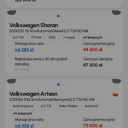
Taniej o 1 000 zł
Volkswagen Sharan
2013
230 115 km
Automat
Diesel
2.0 TDI
130 kW
2.0 TDI
177 KM
DSG
7 miejsc
+9 kolejnych
Miesięczna rata
Cena promocyjna
od 283 zł
44 500 zł
Najniższa cena z 30 dni przed
Cena po obniżce
obniżką
47 500 zł
48 500 zł
Volkswagen Arteon
2019
156 592 km
Automat
Benzyna
2.0 TSI
140 kW
Auta krajowe
2.0 TSI
Salon Polska
Automat
+4 kolejnych
Miesięczna rata
Cena promocyjna
od 458 zł
73 000 zł