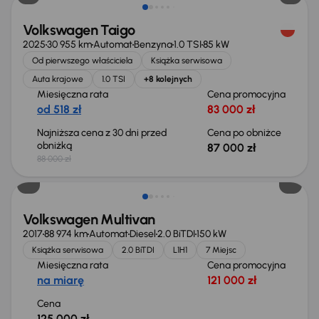
Volkswagen Taigo
2025
30 955 km
Automat
Benzyna
1.0 TSI
85 kW
Od pierwszego właściciela
Książka serwisowa
Auta krajowe
1.0 TSI
+8 kolejnych
Miesięczna rata
Cena promocyjna
od 518 zł
83 000 zł
Najniższa cena z 30 dni przed
Cena po obniżce
obniżką
87 000 zł
88 000 zł
Volkswagen Multivan
2017
88 974 km
Automat
Diesel
2.0 BiTDI
150 kW
Książka serwisowa
2.0 BiTDI
L1H1
7 Miejsc
Miesięczna rata
Cena promocyjna
na miarę
121 000 zł
Cena
125 000 zł