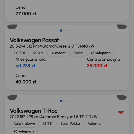
Cena
77 000 zł
Volkswagen Passat
2015
294 512 km
Automat
Diesel
2.0 TDI
140 kW
2.0 TDI
190 KM
Automat
Skóra
+5 kolejnych
Miesięczna rata
Cena promocyjna
od 238 zł
38 000 zł
Cena
40 000 zł
Volkswagen T-Roc
2022
182 298 km
Automat
Benzyna
1.5 TSI
110 kW
Auta krajowe
1.5 TSI
Salon Polska
Automat
+6 kolejnych