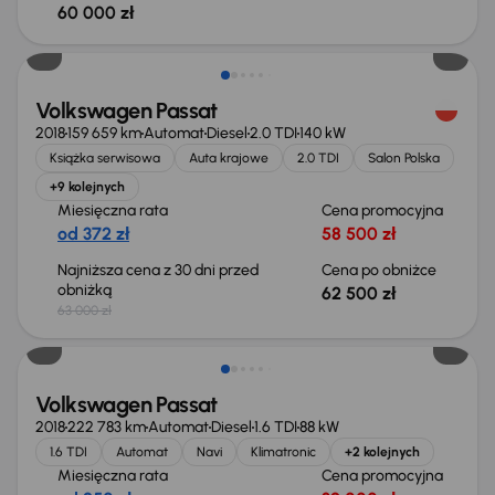
60 000 zł
Taniej o 500 zł
Volkswagen Passat
2018
159 659 km
Automat
Diesel
2.0 TDI
140 kW
Książka serwisowa
Auta krajowe
2.0 TDI
Salon Polska
+9 kolejnych
Miesięczna rata
Cena promocyjna
od 372 zł
58 500 zł
Najniższa cena z 30 dni przed
Cena po obniżce
obniżką
62 500 zł
63 000 zł
Volkswagen Passat
2018
222 783 km
Automat
Diesel
1.6 TDI
88 kW
1.6 TDI
Automat
Navi
Klimatronic
+2 kolejnych
Miesięczna rata
Cena promocyjna