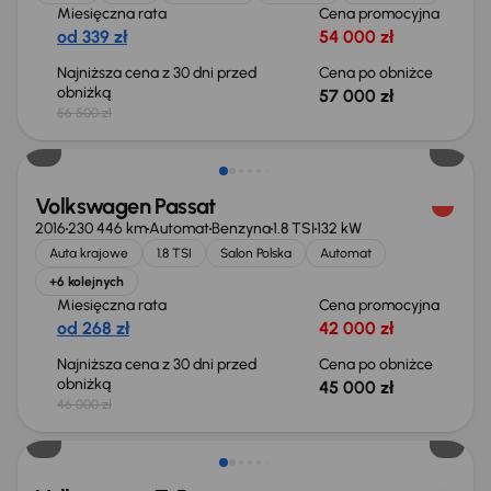
Miesięczna rata
Cena promocyjna
od 339 zł
54 000 zł
Najniższa cena z 30 dni przed
Cena po obniżce
obniżką
57 000 zł
56 500 zł
Taniej o 1 000 zł
Volkswagen Passat
2016
230 446 km
Automat
Benzyna
1.8 TSI
132 kW
Auta krajowe
1.8 TSI
Salon Polska
Automat
+6 kolejnych
Miesięczna rata
Cena promocyjna
od 268 zł
42 000 zł
Najniższa cena z 30 dni przed
Cena po obniżce
obniżką
45 000 zł
46 000 zł