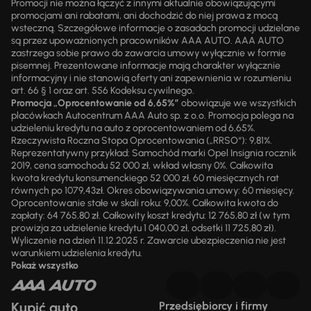
Promocji nie można łączyć z innymi aktualnie obowiązującymi
promocjami ani rabatami, ani dochodzić do niej prawa z mocą
wsteczną. Szczegółowe informacje o zasadach promocji udzielane
są przez upoważnionych pracowników AAA AUTO. AAA AUTO
zastrzega sobie prawo do zawarcia umowy wyłącznie w formie
pisemnej. Prezentowane informacje mają charakter wyłącznie
informacyjny i nie stanowią oferty ani zapewnienia w rozumieniu
art. 66 § 1 oraz art. 556 Kodeksu cywilnego.
Promocja „Oprocentowanie od 6,65%”
obowiązuje we wszystkich
placówkach Autocentrum AAA Auto sp. z o.o. Promocja polega na
udzieleniu kredytu na auto z oprocentowaniem od 6,65%.
Rzeczywista Roczna Stopa Oprocentowania („RRSO“): 9,81%.
Reprezentatywny przykład: Samochód marki Opel Insignia rocznik
2019, cena samochodu 52 000 zł, wkład własny 0%. Całkowita
kwota kredytu konsumenckiego 52 000 zł, 60 miesięcznych rat
równych po 1079,43zł. Okres obowiązywania umowy: 60 miesięcy.
Oprocentowanie stałe w skali roku: 9,00%. Całkowita kwota do
zapłaty: 64 765,80 zł. Całkowity koszt kredytu: 12 765,80 zł (w tym
prowizja za udzielenie kredytu 1 040,00 zł, odsetki 11 725,80 zł).
Wyliczenie na dzień 11.12.2025 r. Zawarcie ubezpieczenia nie jest
warunkiem udzielenia kredytu.
Pokaż wszystko
Kupić auto
Przedsiębiorcy i firmy