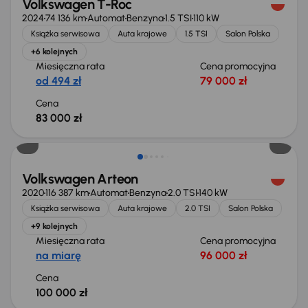
Volkswagen T-Roc
2024
74 136 km
Automat
Benzyna
1.5 TSI
110 kW
Książka serwisowa
Auta krajowe
1.5 TSI
Salon Polska
+6 kolejnych
Miesięczna rata
Cena promocyjna
od 494 zł
79 000 zł
Cena
83 000 zł
Możliwość odliczenia VAT
Volkswagen Arteon
2020
116 387 km
Automat
Benzyna
2.0 TSI
140 kW
Książka serwisowa
Auta krajowe
2.0 TSI
Salon Polska
+9 kolejnych
Miesięczna rata
Cena promocyjna
na miarę
96 000 zł
Cena
100 000 zł