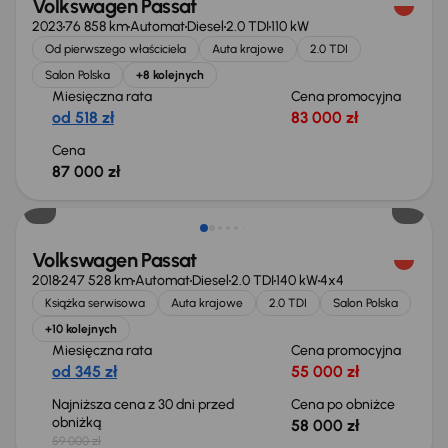
Volkswagen Passat
2023
76 858 km
Automat
Diesel
2.0 TDI
110 kW
Od pierwszego właściciela
Auta krajowe
2.0 TDI
Salon Polska
+8 kolejnych
Miesięczna rata
Cena promocyjna
od 518 zł
83 000 zł
Cena
87 000 zł
Taniej o 1 000 zł
Volkswagen Passat
2018
247 528 km
Automat
Diesel
2.0 TDI
140 kW
4x4
Książka serwisowa
Auta krajowe
2.0 TDI
Salon Polska
+10 kolejnych
Miesięczna rata
Cena promocyjna
od 345 zł
55 000 zł
Najniższa cena z 30 dni przed
Cena po obniżce
obniżką
58 000 zł
59 000 zł