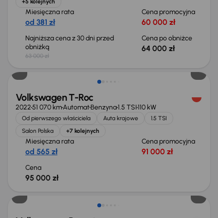
+5 kolejnych
Miesięczna rata
Cena promocyjna
od 381 zł
60 000 zł
Najniższa cena z 30 dni przed
Cena po obniżce
obniżką
64 000 zł
63 000 zł
Volkswagen T-Roc
2022
51 070 km
Automat
Benzyna
1.5 TSI
110 kW
Od pierwszego właściciela
Auta krajowe
1.5 TSI
Salon Polska
+7 kolejnych
Miesięczna rata
Cena promocyjna
od 565 zł
91 000 zł
Cena
95 000 zł
Możliwość odliczenia VAT