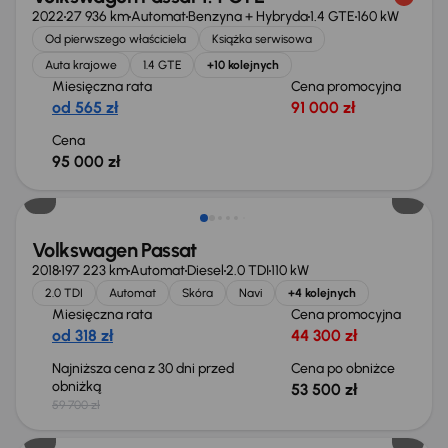
2022
27 936 km
Automat
Benzyna + Hybryda
1.4 GTE
160 kW
Od pierwszego właściciela
Książka serwisowa
Auta krajowe
1.4 GTE
+10 kolejnych
Miesięczna rata
Cena promocyjna
od 565 zł
91 000 zł
Cena
95 000 zł
Taniej o 6 200 zł
Volkswagen Passat
2018
197 223 km
Automat
Diesel
2.0 TDI
110 kW
2.0 TDI
Automat
Skóra
Navi
+4 kolejnych
Miesięczna rata
Cena promocyjna
od 318 zł
44 300 zł
Najniższa cena z 30 dni przed
Cena po obniżce
obniżką
53 500 zł
59 700 zł
Taniej o 1 000 zł