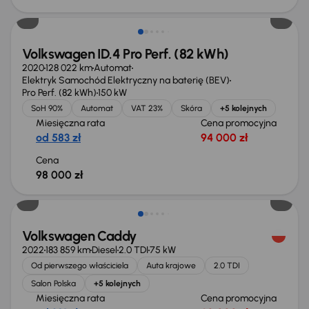
Możliwość odliczenia VAT
Volkswagen ID.4 Pro Perf. (82 kWh)
2020
128 022 km
Automat
Elektryk Samochód Elektryczny na baterię (BEV)
Pro Perf. (82 kWh)
150 kW
SoH 90%
Automat
VAT 23%
Skóra
+5 kolejnych
Miesięczna rata
Cena promocyjna
od 583 zł
94 000 zł
Cena
98 000 zł
Możliwość odliczenia VAT
Volkswagen Caddy
2022
183 859 km
Diesel
2.0 TDI
75 kW
Od pierwszego właściciela
Auta krajowe
2.0 TDI
Salon Polska
+5 kolejnych
Miesięczna rata
Cena promocyjna