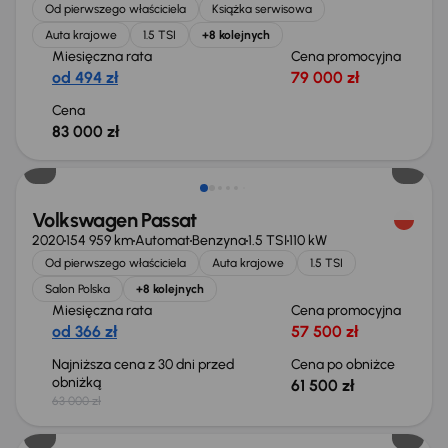
Od pierwszego właściciela
Książka serwisowa
Auta krajowe
1.5 TSI
+8 kolejnych
Miesięczna rata
Cena promocyjna
od 494 zł
79 000 zł
Cena
83 000 zł
Taniej o 1 500 zł
Volkswagen Passat
2020
154 959 km
Automat
Benzyna
1.5 TSI
110 kW
Od pierwszego właściciela
Auta krajowe
1.5 TSI
Salon Polska
+8 kolejnych
Miesięczna rata
Cena promocyjna
od 366 zł
57 500 zł
Najniższa cena z 30 dni przed
Cena po obniżce
obniżką
61 500 zł
63 000 zł
Taniej o 1 000 zł