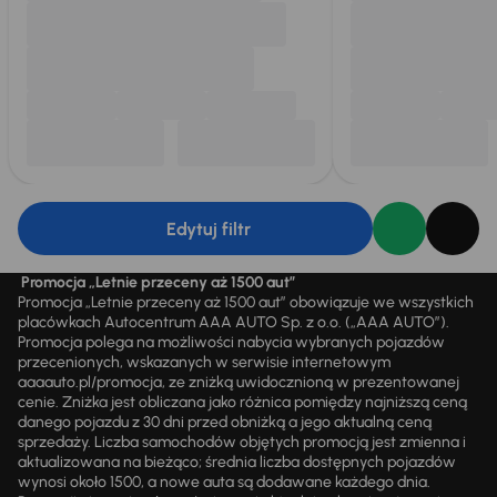
Edytuj filtr
Promocja „Letnie przeceny aż 1500 aut”
Promocja „Letnie przeceny aż 1500 aut” obowiązuje we wszystkich
placówkach Autocentrum AAA AUTO Sp. z o.o. („AAA AUTO”).
Promocja polega na możliwości nabycia wybranych pojazdów
przecenionych, wskazanych w serwisie internetowym
aaaauto.pl/promocja, ze zniżką uwidocznioną w prezentowanej
cenie. Zniżka jest obliczana jako różnica pomiędzy najniższą ceną
danego pojazdu z 30 dni przed obniżką a jego aktualną ceną
sprzedaży. Liczba samochodów objętych promocją jest zmienna i
aktualizowana na bieżąco; średnia liczba dostępnych pojazdów
wynosi około 1500, a nowe auta są dodawane każdego dnia.