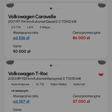
Volkswagen Caravelle
2017
197 914 km
Automat
Diesel
2.0 TDI
110 kW
2.0 TDI
L2H1
9 Miejsc
Miesięczna rata
Cena promocyjna
od 536 zł
86 000 zł
Cena
90 000 zł
Możliwość odliczenia VAT
Volkswagen T-Roc
2020
189 933 km
Automat
Benzyna
1.5 TSI
110 kW
Auta krajowe
1.5 TSI
Salon Polska
Automat
+6 kolejnych
Miesięczna rata
Cena promocyjna
od 357 zł
57 000 zł
Cena