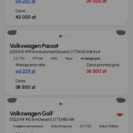
od 250 zł
39 000 zł
Cena
42 000 zł
Volkswagen Passat
2013
215 499 km
Automat
Diesel
2.0 TDI
130 kW
4x4
2.0 TDI
177 KM
DSG
Navi
+6 kolejnych
Miesięczna rata
Cena promocyjna
od 229 zł
36 500 zł
Cena
38 500 zł
Świeżo skupione
Volkswagen Golf
2022
114 410 km
Diesel
2.0 TDI
85 kW
Książka serwisowa
Auta krajowe
2.0 TDI
Salon Polska