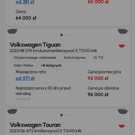
od 381 zł
60 000 zł
Cena
64 000 zł
Taniej o 2 000 zł
Volkswagen Tiguan
2022
98 074 km
Automat
Benzyna
1.5 TSI
110 kW
Od pierwszego właściciela
Auta krajowe
1.5 TSI
Salon Polska
+8 kolejnych
Miesięczna rata
Cena promocyjna
od 571 zł
92 000 zł
Najniższa cena z 30 dni przed
Cena po obniżce
obniżką
96 000 zł
98 000 zł
Możliwość odliczenia VAT
Volkswagen Touran
2023
136 472 km
Benzyna
1.5 TSI
110 kW