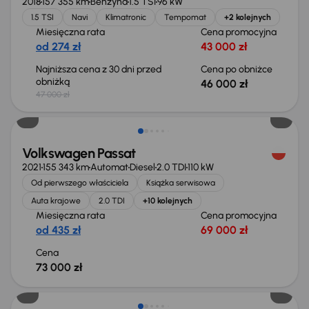
2018
157 355 km
Benzyna
1.5 TSI
96 kW
1.5 TSI
Navi
Klimatronic
Tempomat
+2 kolejnych
Miesięczna rata
Cena promocyjna
od 274 zł
43 000 zł
Najniższa cena z 30 dni przed
Cena po obniżce
obniżką
46 000 zł
47 000 zł
Możliwość odliczenia VAT
Volkswagen Passat
2021
155 343 km
Automat
Diesel
2.0 TDI
110 kW
Od pierwszego właściciela
Książka serwisowa
Auta krajowe
2.0 TDI
+10 kolejnych
Miesięczna rata
Cena promocyjna
od 435 zł
69 000 zł
Cena
73 000 zł