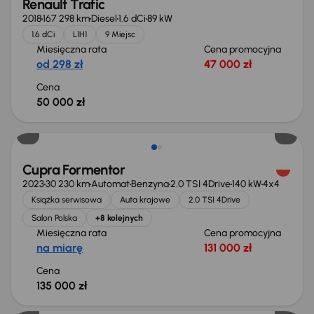
Renault Trafic
2018
167 298 km
Diesel
1.6 dCi
89 kW
1.6 dCi
L1H1
9 Miejsc
Miesięczna rata
Cena promocyjna
od 298 zł
47 000 zł
Cena
50 000 zł
Możliwość odliczenia VAT
Cupra Formentor
2023
30 230 km
Automat
Benzyna
2.0 TSI 4Drive
140 kW
4x4
Książka serwisowa
Auta krajowe
2.0 TSI 4Drive
Salon Polska
+8 kolejnych
Miesięczna rata
Cena promocyjna
na miarę
131 000 zł
Cena
135 000 zł