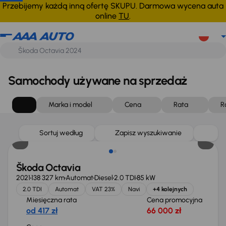
Przebijemy każdą inną ofertę SKUPU. Darmowa wycena auta
online
TU
.
Samochody używane na sprzedaż
Marka i model
Cena
Rata
R
Możliwość odliczenia VAT
Sortuj według
Zapisz wyszukiwanie
Škoda Octavia
2021
138 327 km
Automat
Diesel
2.0 TDI
85 kW
2.0 TDI
Automat
VAT 23%
Navi
+4 kolejnych
Miesięczna rata
Cena promocyjna
od 417 zł
66 000 zł