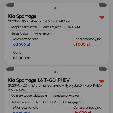
Kia Sportage
2023
95 016 km
Benzyna
1.6 T-GDI
110 kW
Książka serwisowa
Auta krajowe
1.6 T-GDI
Salon Polska
+4 kolejnych
Miesięczna rata
Cena promocyjna
od 506 zł
81 000 zł
Cena
85 000 zł
Możliwość odliczenia VAT
Kia Sportage 1.6 T-GDI PHEV
2023
90 420 km
Automat
Benzyna + Hybryda
1.6 T-GDI PHEV
195 kW
4x4
Od pierwszego właściciela
Książka serwisowa
Auta krajowe
1.6 T-GDI PHEV
+10 kolejnych
Miesięczna rata
Cena promocyjna
na miarę
116 000 zł