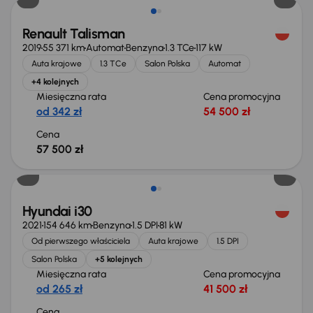
Renault Talisman
2019
55 371 km
Automat
Benzyna
1.3 TCe
117 kW
Auta krajowe
1.3 TCe
Salon Polska
Automat
+4 kolejnych
Miesięczna rata
Cena promocyjna
od 342 zł
54 500 zł
Cena
57 500 zł
Możliwość odliczenia VAT
Hyundai i30
2021
154 646 km
Benzyna
1.5 DPI
81 kW
Od pierwszego właściciela
Auta krajowe
1.5 DPI
Salon Polska
+5 kolejnych
Miesięczna rata
Cena promocyjna
od 265 zł
41 500 zł
Cena