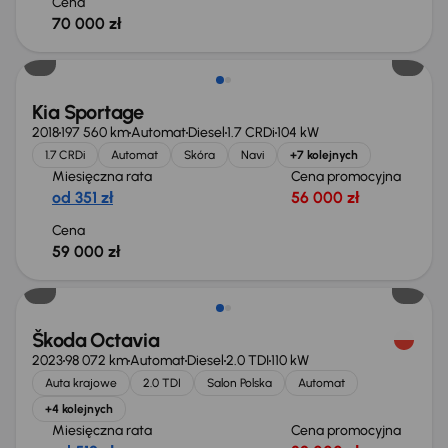
Cena
70 000 zł
Kia Sportage
2018
197 560 km
Automat
Diesel
1.7 CRDi
104 kW
1.7 CRDi
Automat
Skóra
Navi
+7 kolejnych
Miesięczna rata
Cena promocyjna
od 351 zł
56 000 zł
Cena
59 000 zł
Škoda Octavia
2023
98 072 km
Automat
Diesel
2.0 TDI
110 kW
Auta krajowe
2.0 TDI
Salon Polska
Automat
+4 kolejnych
Miesięczna rata
Cena promocyjna