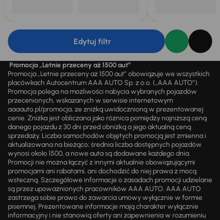
Edytuj filtr
Promocja „Letnie przeceny aż 1500 aut”
Promocja „Letnie przeceny aż 1500 aut” obowiązuje we wszystkich
placówkach Autocentrum AAA AUTO Sp. z o.o. („AAA AUTO”).
Promocja polega na możliwości nabycia wybranych pojazdów
przecenionych, wskazanych w serwisie internetowym
aaaauto.pl/promocja, ze zniżką uwidocznioną w prezentowanej
cenie. Zniżka jest obliczana jako różnica pomiędzy najniższą ceną
danego pojazdu z 30 dni przed obniżką a jego aktualną ceną
sprzedaży. Liczba samochodów objętych promocją jest zmienna i
aktualizowana na bieżąco; średnia liczba dostępnych pojazdów
wynosi około 1500, a nowe auta są dodawane każdego dnia.
Promocji nie można łączyć z innymi aktualnie obowiązującymi
promocjami ani rabatami, ani dochodzić do niej prawa z mocą
wsteczną. Szczegółowe informacje o zasadach promocji udzielane
są przez upoważnionych pracowników AAA AUTO. AAA AUTO
zastrzega sobie prawo do zawarcia umowy wyłącznie w formie
pisemnej. Prezentowane informacje mają charakter wyłącznie
informacyjny i nie stanowią oferty ani zapewnienia w rozumieniu