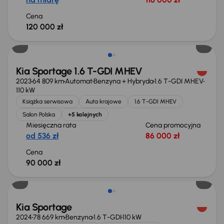
Cena
120 000 zł
Kia Sportage 1.6 T-GDI MHEV
2023
64 809 km
Automat
Benzyna + Hybryda
1.6 T-GDI MHEV
110 kW
Książka serwisowa
Auta krajowe
1.6 T-GDI MHEV
Salon Polska
+5 kolejnych
Miesięczna rata
Cena promocyjna
od 536 zł
86 000 zł
Cena
90 000 zł
Możliwość odliczenia VAT
Kia Sportage
2024
78 669 km
Benzyna
1.6 T-GDI
110 kW