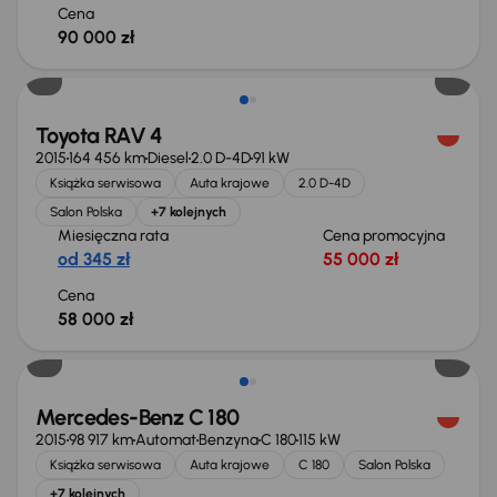
Cena
90 000 zł
Toyota RAV 4
2015
164 456 km
Diesel
2.0 D-4D
91 kW
Książka serwisowa
Auta krajowe
2.0 D-4D
Salon Polska
+7 kolejnych
Miesięczna rata
Cena promocyjna
od 345 zł
55 000 zł
Cena
58 000 zł
Mercedes-Benz C 180
2015
98 917 km
Automat
Benzyna
C 180
115 kW
Książka serwisowa
Auta krajowe
C 180
Salon Polska
+7 kolejnych