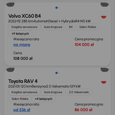
Volvo XC60 B4
2022
92 285 km
Automat
Diesel + Hybryda
B4
145 kW
Książka serwisowa
Auta krajowe
B4
Salon Polska
+9 kolejnych
Miesięczna rata
Cena promocyjna
na miarę
104 000 zł
Cena
108 000 zł
Toyota RAV 4
2021
131 120 km
Benzyna
2.0 Valvematic
129 kW
Książka serwisowa
Auta krajowe
2.0 Valvematic
Salon Polska
+4 kolejnych
Miesięczna rata
Cena promocyjna
od 536 zł
86 000 zł