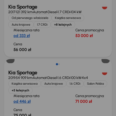
Kia Sportage
2017
121 392 km
Automat
Diesel
1.7 CRDi
104 kW
Od pierwszego właściciela
Książka serwisowa
Auta krajowe
1.7 CRDi
+8 kolejnych
Miesięczna rata
Cena promocyjna
od 333 zł
53 000 zł
Cena
56 000 zł
Kia Sportage
2019
54 909 km
Automat
Diesel
1.6 CRDi
100 kW
4x4
Książka serwisowa
Auta krajowe
1.6 CRDi
Salon Polska
+5 kolejnych
Miesięczna rata
Cena promocyjna
od 446 zł
71 000 zł
Cena
75 000 zł