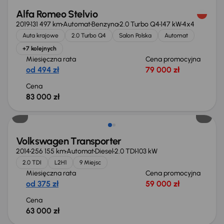
Alfa Romeo Stelvio
2019
131 497 km
Automat
Benzyna
2.0 Turbo Q4
147 kW
4x4
Auta krajowe
2.0 Turbo Q4
Salon Polska
Automat
+7 kolejnych
Miesięczna rata
Cena promocyjna
od 494 zł
79 000 zł
Cena
83 000 zł
Volkswagen Transporter
2014
256 155 km
Automat
Diesel
2.0 TDI
103 kW
2.0 TDI
L2H1
9 Miejsc
Miesięczna rata
Cena promocyjna
od 375 zł
59 000 zł
Cena
63 000 zł
Możliwość odliczenia VAT