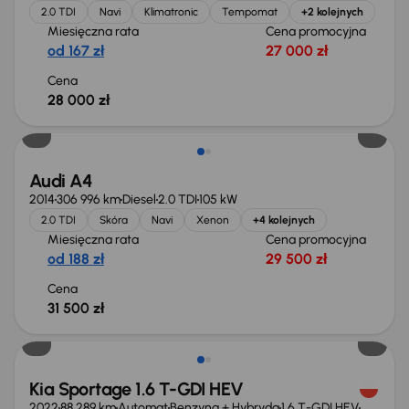
2.0 TDI
Navi
Klimatronic
Tempomat
+2 kolejnych
Miesięczna rata
Cena promocyjna
od 167 zł
27 000 zł
Cena
28 000 zł
Audi A4
2014
306 996 km
Diesel
2.0 TDI
105 kW
2.0 TDI
Skóra
Navi
Xenon
+4 kolejnych
Miesięczna rata
Cena promocyjna
od 188 zł
29 500 zł
Cena
31 500 zł
Możliwość odliczenia VAT
Kia Sportage 1.6 T-GDI HEV
2022
88 289 km
Automat
Benzyna + Hybryda
1.6 T-GDI HEV