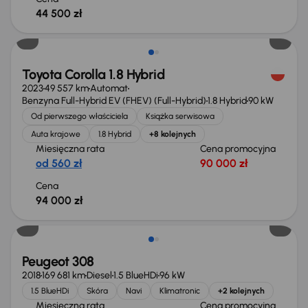
44 500 zł
Możliwość odliczenia VAT
Toyota Corolla 1.8 Hybrid
2023
49 557 km
Automat
Benzyna Full-Hybrid EV (FHEV) (Full-Hybrid)
1.8 Hybrid
90 kW
Od pierwszego właściciela
Książka serwisowa
Auta krajowe
1.8 Hybrid
+8 kolejnych
Miesięczna rata
Cena promocyjna
od 560 zł
90 000 zł
Cena
94 000 zł
Peugeot 308
2018
169 681 km
Diesel
1.5 BlueHDi
96 kW
1.5 BlueHDi
Skóra
Navi
Klimatronic
+2 kolejnych
Miesięczna rata
Cena promocyjna