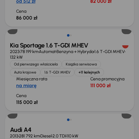
od 512 zł
82 000 zł
Cena
86 000 zł
Możliwość odliczenia VAT
Kia Sportage 1.6 T-GDI MHEV
2023
78 199 km
Automat
Benzyna + Hybryda
1.6 T-GDI MHEV
132 kW
Od pierwszego właściciela
Książka serwisowa
Auta krajowe
1.6 T-GDI MHEV
+11 kolejnych
Miesięczna rata
Cena promocyjna
na miarę
111 000 zł
Cena
115 000 zł
Audi A4
2013
281 792 km
Diesel
2.0 TDI
110 kW