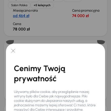
Salon Polska
+5 kolejnych
Miesięczna rata
Cena promocyjna
od 464 zł
74 000 zł
Cena
78 000 zł
Kia Sportage
2022
48 185 km
Benzyna
1.6 T-GDI
110 kW
Od pierwszego właściciela
Książka serwisowa
Cenimy Twoją
Auta krajowe
1.6 T-GDI
+6 kolejnych
Miesięczna rata
Cena promocyjna
prywatność
od 524 zł
84 000 zł
Cena
Używamy plików cookie, aby przeglądanie naszej
88 000 zł
witryny było dla Ciebie jak najwygodniejsze. Pliki
cookie służą nam do ulepszania naszych usług, a
jednocześnie możemy lepiej oferować Ci treści, które
mogą być dla Ciebie interesujące i przydatne.