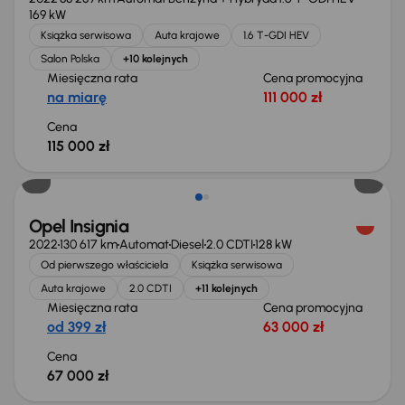
169 kW
Książka serwisowa
Auta krajowe
1.6 T-GDI HEV
Salon Polska
+10 kolejnych
Miesięczna rata
Cena promocyjna
na miarę
111 000 zł
Cena
115 000 zł
Możliwość odliczenia VAT
Opel Insignia
2022
130 617 km
Automat
Diesel
2.0 CDTI
128 kW
Od pierwszego właściciela
Książka serwisowa
Auta krajowe
2.0 CDTI
+11 kolejnych
Miesięczna rata
Cena promocyjna
od 399 zł
63 000 zł
Cena
67 000 zł