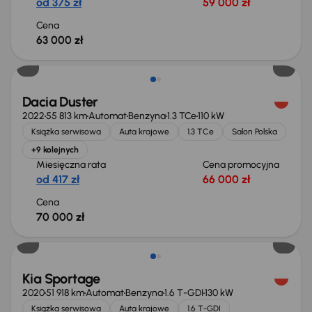
od 375 zł
59 000 zł
Cena
63 000 zł
Dacia Duster
2022
55 813 km
Automat
Benzyna
1.3 TCe
110 kW
Książka serwisowa
Auta krajowe
1.3 TCe
Salon Polska
+9 kolejnych
Miesięczna rata
Cena promocyjna
od 417 zł
66 000 zł
Cena
70 000 zł
Kia Sportage
2020
51 918 km
Automat
Benzyna
1.6 T-GDI
130 kW
Książka serwisowa
Auta krajowe
1.6 T-GDI