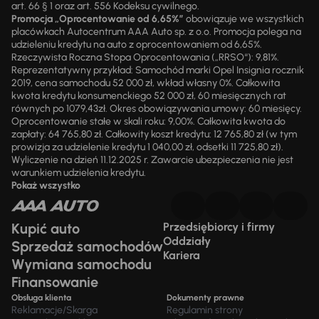
art. 66 § 1 oraz art. 556 Kodeksu cywilnego.
Promocja „Oprocentowanie od 6,65%”
obowiązuje we wszystkich
placówkach Autocentrum AAA Auto sp. z o.o. Promocja polega na
udzieleniu kredytu na auto z oprocentowaniem od 6,65%.
Rzeczywista Roczna Stopa Oprocentowania („RRSO“): 9,81%.
Reprezentatywny przykład: Samochód marki Opel Insignia rocznik
2019, cena samochodu 52 000 zł, wkład własny 0%. Całkowita
kwota kredytu konsumenckiego 52 000 zł, 60 miesięcznych rat
równych po 1079,43zł. Okres obowiązywania umowy: 60 miesięcy.
Oprocentowanie stałe w skali roku: 9,00%. Całkowita kwota do
zapłaty: 64 765,80 zł. Całkowity koszt kredytu: 12 765,80 zł (w tym
prowizja za udzielenie kredytu 1 040,00 zł, odsetki 11 725,80 zł).
Wyliczenie na dzień 11.12.2025 r. Zawarcie ubezpieczenia nie jest
warunkiem udzielenia kredytu.
Pokaż wszystko
Kupić auto
Przedsiębiorcy i firmy
Oddziały
Sprzedaż samochodów
Kariera
Wymiana samochodu
Finansowanie
Obsługa klienta
Dokumenty prawne
Reklamacje/Skarga
Regulamin strony