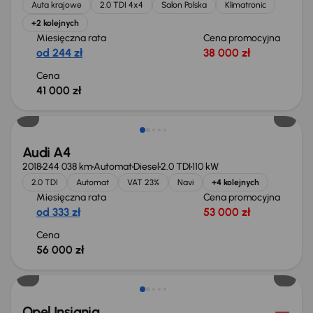
Auta krajowe
2.0 TDI 4x4
Salon Polska
Klimatronic
+2 kolejnych
Miesięczna rata
Cena promocyjna
od 244 zł
38 000 zł
Cena
41 000 zł
Możliwość odliczenia VAT
Audi A4
2018
244 038 km
Automat
Diesel
2.0 TDI
110 kW
2.0 TDI
Automat
VAT 23%
Navi
+4 kolejnych
Miesięczna rata
Cena promocyjna
od 333 zł
53 000 zł
Cena
56 000 zł
Taniej o 1 000 zł
Opel Insignia