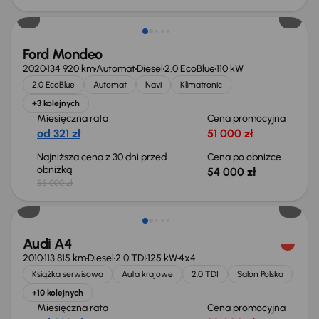
Ford Mondeo
2020
134 920 km
Automat
Diesel
2.0 EcoBlue
110 kW
2.0 EcoBlue
Automat
Navi
Klimatronic
+3 kolejnych
Miesięczna rata
Cena promocyjna
od 321 zł
51 000 zł
Najniższa cena z 30 dni przed
Cena po obniżce
obniżką
54 000 zł
55 000 zł
Audi A4
2010
113 815 km
Diesel
2.0 TDI
125 kW
4x4
Książka serwisowa
Auta krajowe
2.0 TDI
Salon Polska
+10 kolejnych
Miesięczna rata
Cena promocyjna