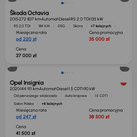
Škoda Octavia
2015
272 837 km
Automat
Diesel
RS 2.0 TDI
135 kW
RS 2.0 TDI
184 KM
DSG
Skóra
+7 kolejnych
Miesięczna rata
Cena promocyjna
od 220 zł
35 000 zł
Cena
37 000 zł
Możliwość odliczenia VAT
Opel Insignia
2020
144 911 km
Automat
Diesel
1.5 CDTI
90 kW
Od pierwszego właściciela
Auta krajowe
1.5 CDTI
Salon Polska
+8 kolejnych
Miesięczna rata
Cena promocyjna
od 247 zł
38 500 zł
Cena
41 500 zł
Taniej o 1 000 zł