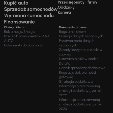
Kupić auto
Przedsiębiorcy i firmy
Oddziały
Sprzedaż samochodów
Kariera
Wymiana samochodu
Finansowanie
Obsługa klienta
Dokumenty prawne
Reklamacje/Skarga
Regulamin strony
Rzecznik praw klientów AAA
Obsługa danych osobowych
AUTO
Przetwarzanie danych
Dokumenty do pobrania
osobowych
Zasady korzystania z plików
cookies
Ustawienia plików cookie
DataAct
Cennik sprzedaży dodatkowej
Regulacje dot. płatności
gotówką
Strategia podatkowa
Informacja o realizowanej
strategii podatkowej za rok
2022
Informacja o realizowanej
strategii podatkowej za rok
2023