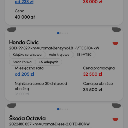
od 238 zł
38 000 zł
Cena
40 000 zł
Taniej o 1 500 zł
Honda Civic
2013
199 829 km
Automat
Benzyna
1.8 i-VTEC
104 kW
Książka serwisowa
Auta krajowe
1.8 i-VTEC
Salon Polska
+5 kolejnych
Miesięczna rata
Cena promocyjna
od 205 zł
32 500 zł
Najniższa cena z 30 dni przed
Cena po obniżce
obniżką
34 500 zł
36 000 zł
Świeżo skupione
Škoda Octavia
2022
180 857 km
Automat
Diesel
2.0 TDI
110 kW