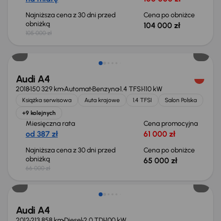
Najniższa cena z 30 dni przed
Cena po obniżce
obniżką
104 000 zł
105 000 zł
Taniej o 1 000 zł
Audi A4
2018
150 329 km
Automat
Benzyna
1.4 TFSI
110 kW
Książka serwisowa
Auta krajowe
1.4 TFSI
Salon Polska
+9 kolejnych
Miesięczna rata
Cena promocyjna
od 387 zł
61 000 zł
Najniższa cena z 30 dni przed
Cena po obniżce
obniżką
65 000 zł
66 000 zł
Audi A4
2012
213 858 km
Diesel
2.0 TDI
100 kW