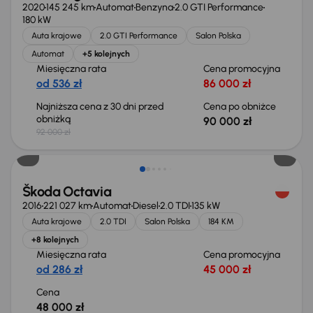
2020
145 245 km
Automat
Benzyna
2.0 GTI Performance
180 kW
Auta krajowe
2.0 GTI Performance
Salon Polska
Automat
+5 kolejnych
Miesięczna rata
Cena promocyjna
od 536 zł
86 000 zł
Najniższa cena z 30 dni przed
Cena po obniżce
obniżką
90 000 zł
92 000 zł
Škoda Octavia
2016
221 027 km
Automat
Diesel
2.0 TDI
135 kW
Auta krajowe
2.0 TDI
Salon Polska
184 KM
+8 kolejnych
Miesięczna rata
Cena promocyjna
od 286 zł
45 000 zł
Cena
48 000 zł