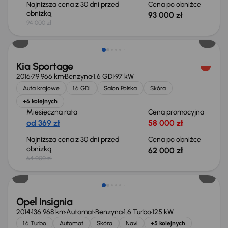
Najniższa cena z 30 dni przed
Cena po obniżce
obniżką
93 000 zł
94 000 zł
Taniej o 2 000 zł
Kia Sportage
2016
79 966 km
Benzyna
1.6 GDI
97 kW
Auta krajowe
1.6 GDI
Salon Polska
Skóra
+6 kolejnych
Miesięczna rata
Cena promocyjna
od 369 zł
58 000 zł
Najniższa cena z 30 dni przed
Cena po obniżce
obniżką
62 000 zł
64 000 zł
Opel Insignia
2014
136 968 km
Automat
Benzyna
1.6 Turbo
125 kW
1.6 Turbo
Automat
Skóra
Navi
+5 kolejnych