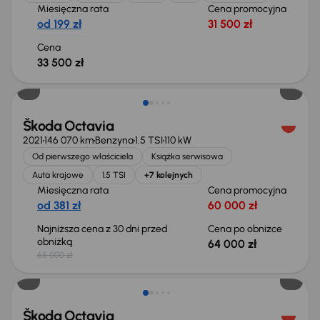
Miesięczna rata
Cena promocyjna
od 199 zł
31 500 zł
Cena
33 500 zł
Taniej o 1 000 zł
Škoda Octavia
2021
146 070 km
Benzyna
1.5 TSI
110 kW
Od pierwszego właściciela
Książka serwisowa
Auta krajowe
1.5 TSI
+7 kolejnych
Miesięczna rata
Cena promocyjna
od 381 zł
60 000 zł
Najniższa cena z 30 dni przed
Cena po obniżce
obniżką
64 000 zł
65 000 zł
Taniej o 1 500 zł
Škoda Octavia