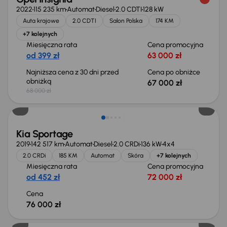
2022
115 235 km
Automat
Diesel
2.0 CDTI
128 kW
Auta krajowe
2.0 CDTI
Salon Polska
174 KM
+7 kolejnych
Miesięczna rata
Cena promocyjna
od 399 zł
63 000 zł
Najniższa cena z 30 dni przed
Cena po obniżce
obniżką
67 000 zł
68 000 zł
Kia Sportage
2019
142 517 km
Automat
Diesel
2.0 CRDi
136 kW
4x4
2.0 CRDi
185 KM
Automat
Skóra
+7 kolejnych
Miesięczna rata
Cena promocyjna
od 452 zł
72 000 zł
Cena
76 000 zł