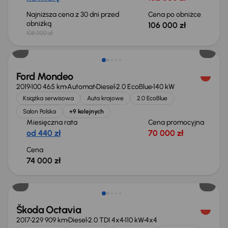
Najniższa cena z 30 dni przed
Cena po obniżce
obniżką
106 000 zł
108 000 zł
Ford Mondeo
2019
100 465 km
Automat
Diesel
2.0 EcoBlue
140 kW
Książka serwisowa
Auta krajowe
2.0 EcoBlue
Salon Polska
+9 kolejnych
Miesięczna rata
Cena promocyjna
od 440 zł
70 000 zł
Cena
74 000 zł
Škoda Octavia
2017
229 909 km
Diesel
2.0 TDI 4x4
110 kW
4x4