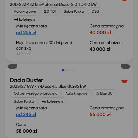
2017
232 432 km
Automat
Diesel
2.0 TDI
110 kW
Auta krajowe
2.0 TDI
Salon Polska
DSG
+4 kolejnych
Miesięczna rata
Cena promocyjna
od 256 zł
40 000 zł
Najniższa cena z 30 dni przed
Cena po obniżce
obniżką
43 000 zł
44 500 zł
Możliwość odliczenia VAT
Dacia Duster
2023
127 899 km
Diesel
1.5 Blue dCi
85 kW
Od pierwszego właściciela
Auta krajowe
1.5 Blue dCi
Salon Polska
+6 kolejnych
Miesięczna rata
Cena promocyjna
od 345 zł
55 000 zł
Cena
58 000 zł
Taniej o 700 zł