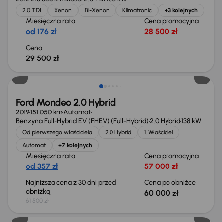
2.0 TDI
Xenon
Bi-Xenon
Klimatronic
+3 kolejnych
Miesięczna rata
Cena promocyjna
od 176 zł
28 500 zł
Cena
29 500 zł
Taniej o 1 500 zł
Ford Mondeo 2.0 Hybrid
2019
151 050 km
Automat
Benzyna Full-Hybrid EV (FHEV) (Full-Hybrid)
2.0 Hybrid
138 kW
Od pierwszego właściciela
2.0 Hybrid
1. Właściciel
Automat
+7 kolejnych
Miesięczna rata
Cena promocyjna
od 357 zł
57 000 zł
Najniższa cena z 30 dni przed
Cena po obniżce
obniżką
60 000 zł
61 500 zł