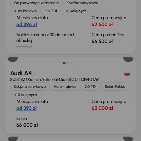
Od pierwszego właściciela
Książka serwisowa
Auta krajowe
2.0 TDI
+8 kolejnych
Miesięczna rata
Cena promocyjna
od 396 zł
62 500 zł
Najniższa cena z 30 dni przed
Cena po obniżce
obniżką
66 500 zł
68 000 zł
Audi A4
2018
182 056 km
Automat
Diesel
2.0 TDI
140 kW
Książka serwisowa
Auta krajowe
2.0 TDI
Salon Polska
+10 kolejnych
Miesięczna rata
Cena promocyjna
od 393 zł
62 000 zł
Cena
66 000 zł