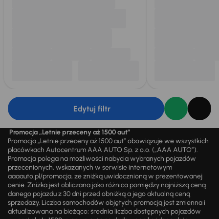
Edytuj filtr
Promocja „Letnie przeceny aż 1500 aut”
Promocja „Letnie przeceny aż 1500 aut” obowiązuje we wszystkich
placówkach Autocentrum AAA AUTO Sp. z o.o. („AAA AUTO”).
Promocja polega na możliwości nabycia wybranych pojazdów
przecenionych, wskazanych w serwisie internetowym
aaaauto.pl/promocja, ze zniżką uwidocznioną w prezentowanej
cenie. Zniżka jest obliczana jako różnica pomiędzy najniższą ceną
danego pojazdu z 30 dni przed obniżką a jego aktualną ceną
sprzedaży. Liczba samochodów objętych promocją jest zmienna i
aktualizowana na bieżąco; średnia liczba dostępnych pojazdów