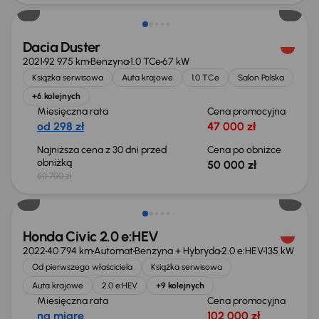
Dacia Duster
2021
92 975 km
Benzyna
1.0 TCe
67 kW
Książka serwisowa
Auta krajowe
1.0 TCe
Salon Polska
+6 kolejnych
Miesięczna rata
Cena promocyjna
od 298 zł
47 000 zł
Najniższa cena z 30 dni przed
Cena po obniżce
obniżką
50 000 zł
50 700 zł
Taniej o 2 000 zł
Honda Civic 2.0 e:HEV
2022
40 794 km
Automat
Benzyna + Hybryda
2.0 e:HEV
135 kW
Od pierwszego właściciela
Książka serwisowa
Auta krajowe
2.0 e:HEV
+9 kolejnych
Miesięczna rata
Cena promocyjna
na miarę
102 000 zł