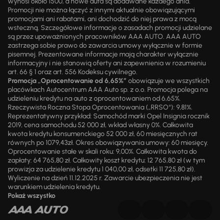
wynosi około 1500, a nowe auta są dodawane każdego dnia.
Promocji nie można łączyć z innymi aktualnie obowiązującymi
promocjami ani rabatami, ani dochodzić do niej prawa z mocą
wsteczną. Szczegółowe informacje o zasadach promocji udzielane
są przez upoważnionych pracowników AAA AUTO. AAA AUTO
zastrzega sobie prawo do zawarcia umowy wyłącznie w formie
pisemnej. Prezentowane informacje mają charakter wyłącznie
informacyjny i nie stanowią oferty ani zapewnienia w rozumieniu
art. 66 § 1 oraz art. 556 Kodeksu cywilnego.
Promocja „Oprocentowanie od 6,65%”
obowiązuje we wszystkich
placówkach Autocentrum AAA Auto sp. z o.o. Promocja polega na
udzieleniu kredytu na auto z oprocentowaniem od 6,65%.
Rzeczywista Roczna Stopa Oprocentowania („RRSO“): 9,81%.
Reprezentatywny przykład: Samochód marki Opel Insignia rocznik
2019, cena samochodu 52 000 zł, wkład własny 0%. Całkowita
kwota kredytu konsumenckiego 52 000 zł, 60 miesięcznych rat
równych po 1079,43zł. Okres obowiązywania umowy: 60 miesięcy.
Oprocentowanie stałe w skali roku: 9,00%. Całkowita kwota do
zapłaty: 64 765,80 zł. Całkowity koszt kredytu: 12 765,80 zł (w tym
prowizja za udzielenie kredytu 1 040,00 zł, odsetki 11 725,80 zł).
Wyliczenie na dzień 11.12.2025 r. Zawarcie ubezpieczenia nie jest
warunkiem udzielenia kredytu.
Pokaż wszystko