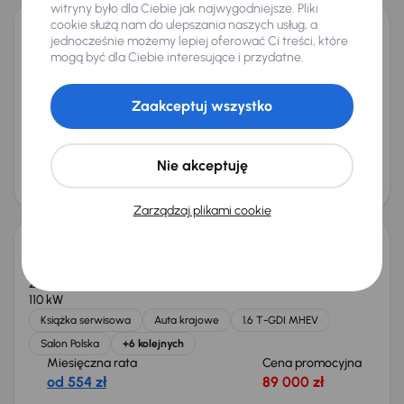
witryny było dla Ciebie jak najwygodniejsze. Pliki
cookie służą nam do ulepszania naszych usług, a
jednocześnie możemy lepiej oferować Ci treści, które
Audi A4
mogą być dla Ciebie interesujące i przydatne.
2015
188 788 km
Automat
Diesel
2.0 TDI
110 kW
2.0 TDI
Automat
Skóra
Navi
+6 kolejnych
Zaakceptuj wszystko
Miesięczna rata
Cena promocyjna
od 280 zł
44 000 zł
Najniższa cena z 30 dni przed
Cena po obniżce
Nie akceptuję
obniżką
47 000 zł
45 000 zł
Taniej o 1 000 zł
Zarządzaj plikami cookie
Kia Sportage 1.6 T-GDI MHEV
2023
67 171 km
Automat
Benzyna + Hybryda
1.6 T-GDI MHEV
110 kW
Książka serwisowa
Auta krajowe
1.6 T-GDI MHEV
Salon Polska
+6 kolejnych
Miesięczna rata
Cena promocyjna
od 554 zł
89 000 zł