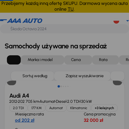
Przebijemy każdą inną ofertę SKUPU. Darmowa wycena auta
online
TU
.
Samochody używane na sprzedaż
Marka i model
Cena
Rata
R
Sortuj według
Zapisz wyszukiwanie
Audi A4
2012
202 705 km
Automat
Diesel
2.0 TDI
130 kW
2.0 TDI
177 KM
Automat
Klimatronic
+3 kolejnych
Miesięczna rata
Cena promocyjna
od 202 zł
32 000 zł