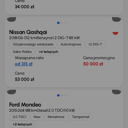
Cena
34 000 zł
Nissan Qashqai
2018
106 012 km
Benzyna
1.2 DIG-T
85 kW
Od pierwszego właściciela
Auta krajowe
1.2 DIG-T
Salon Polska
+6 kolejnych
Miesięczna rata
Cena promocyjna
od 315 zł
50 000 zł
Cena
53 000 zł
Taniej o 1 000 zł
Ford Mondeo
2015
268 188 km
Diesel
2.0 TDCI
110 kW
2.0 TDCI
Navi
Klimatronic
Tempomat
+2 kolejnych