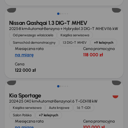
Od nowego taniej o 36 775 zł
Nissan Qashqai 1.3 DIG-T MHEV
2025
8 km
Automat
Benzyna + Hybryda
1.3 DIG-T MHEV
116 kW
Od pierwszego właściciela
Książka serwisowa
Samochód demonstracyjny
1.3 DIG-T MHEV
+9 kolejnych
Miesięczna rata
Cena promocyjna
na miarę
118 000 zł
Cena
122 000 zł
Taniej o 1 000 zł
Kia Sportage
2024
25 040 km
Automat
Benzyna
1.6 T-GDI
118 kW
Książka serwisowa
Auta krajowe
1.6 T-GDI
Salon Polska
+7 kolejnych
Miesięczna rata
Cena promocyjna
na miarę
100 000 zł