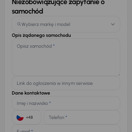
Niezobowiązujące zapytanie o
samochód
Wybierz markę i model
Opis żądanego samochodu
Opisz samochód
*
Link do ogłoszenia w innym serwisie
Dane kontaktowe
Imię i nazwisko
*
Telefon
*
+48
E-mail
*