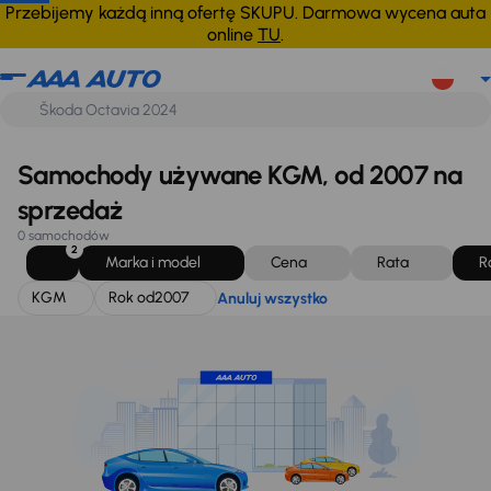
KGM
Rok od
2007
Anuluj wszystko
Przebijemy każdą inną ofertę SKUPU. Darmowa wycena auta
online
TU
.
Samochody używane KGM, od 2007 na
sprzedaż
0 samochodów
2
Marka i model
Cena
Rata
R
KGM
Rok od
2007
Anuluj wszystko