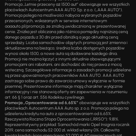
Promocja „Letnie przeceny aż 1500 aut” obowiązuje we wszystkich
placówkach Autocentrum AAA AUTO Sp. z o.o. („AAA AUTO”).
Promocja polega na możliwości nabycia wybranych pojazdów
przecenionych, wskazanych w serwisie internetowym
aaaauto.pl/promocja, ze zniżką uwidocznioną w prezentowanej
cenie. Zniżka jest obliczana jako różnica pomiędzy najniższą ceną
danego pojazdu z 30 dni przed obniżką a jego aktualną ceną
sprzedaży. Liczba samochodów objętych promocją jest zmienna i
aktualizowana na bieżąco; średnia liczba dostępnych pojazdów
wynosi około 1500, a nowe auta są dodawane każdego dnia.
Promocji nie można łączyć z innymi aktualnie obowiązującymi
promocjami ani rabatami, ani dochodzić do niej prawa z mocą
wsteczną. Szczegółowe informacje o zasadach promocji udzielane
są przez upoważnionych pracowników AAA AUTO. AAA AUTO
zastrzega sobie prawo do zawarcia umowy wyłącznie w formie
pisemnej. Prezentowane informacje mają charakter wyłącznie
informacyjny i nie stanowią oferty ani zapewnienia w rozumieniu
art. 66 § 1 oraz art. 556 Kodeksu cywilnego.
Promocja „Oprocentowanie od 6,65%”
obowiązuje we wszystkich
placówkach Autocentrum AAA Auto sp. z o.o. Promocja polega na
udzieleniu kredytu na auto z oprocentowaniem od 6,65%.
Rzeczywista Roczna Stopa Oprocentowania („RRSO“): 9,81%.
Reprezentatywny przykład: Samochód marki Opel Insignia rocznik
2019, cena samochodu 52 000 zł, wkład własny 0%. Całkowita
kwota kredytu konsumenckiego 52 000 zł, 60 miesięcznych rat