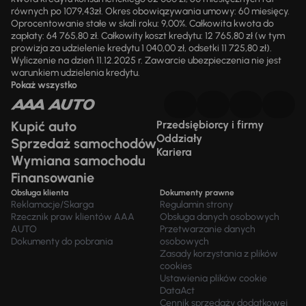
równych po 1079,43zł. Okres obowiązywania umowy: 60 miesięcy.
Oprocentowanie stałe w skali roku: 9,00%. Całkowita kwota do
zapłaty: 64 765,80 zł. Całkowity koszt kredytu: 12 765,80 zł (w tym
prowizja za udzielenie kredytu 1 040,00 zł, odsetki 11 725,80 zł).
Wyliczenie na dzień 11.12.2025 r. Zawarcie ubezpieczenia nie jest
warunkiem udzielenia kredytu.
Pokaż wszystko
Kupić auto
Przedsiębiorcy i firmy
Oddziały
Sprzedaż samochodów
Kariera
Wymiana samochodu
Finansowanie
Obsługa klienta
Dokumenty prawne
Reklamacje/Skarga
Regulamin strony
Rzecznik praw klientów AAA
Obsługa danych osobowych
AUTO
Przetwarzanie danych
Dokumenty do pobrania
osobowych
Zasady korzystania z plików
cookies
Ustawienia plików cookie
DataAct
Cennik sprzedaży dodatkowej