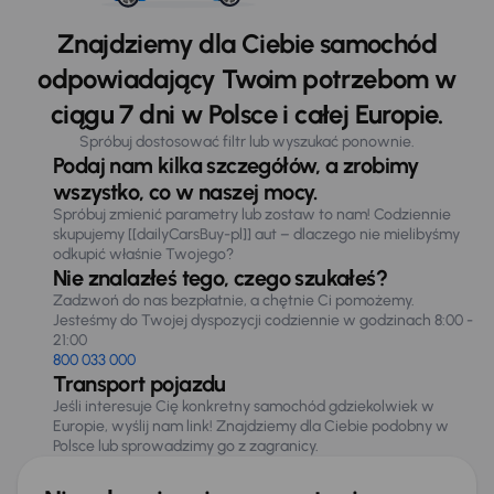
Znajdziemy dla Ciebie samochód
odpowiadający Twoim potrzebom w
ciągu 7 dni w Polsce i całej Europie.
Spróbuj dostosować filtr lub wyszukać ponownie.
Podaj nam kilka szczegółów, a zrobimy
wszystko, co w naszej mocy.
Spróbuj zmienić parametry lub zostaw to nam! Codziennie
skupujemy [[dailyCarsBuy-pl]] aut – dlaczego nie mielibyśmy
odkupić właśnie Twojego?
Nie znalazłeś tego, czego szukałeś?
Zadzwoń do nas bezpłatnie, a chętnie Ci pomożemy.
Jesteśmy do Twojej dyspozycji codziennie w godzinach 8:00 -
21:00
800 033 000
Transport pojazdu
Jeśli interesuje Cię konkretny samochód gdziekolwiek w
Europie, wyślij nam link! Znajdziemy dla Ciebie podobny w
Polsce lub sprowadzimy go z zagranicy.