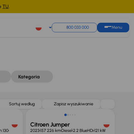
ne
TU
.
Sortuj według
Zapisz wyszukiwanie
800 033 000
Menu
Kategoria
Możliwość odliczenia VAT
Sortuj według
Zapisz wyszukiwanie
Citroen Jumper
h 130
2023
157 226 km
Diesel
2.2 BlueHDi
121 kW