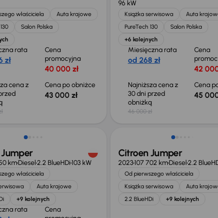
96 kW
zego właściciela
Auta krajowe
Książka serwisowa
Auta krajow
130
Salon Polska
PureTech 130
Salon Polska
ych
+6 kolejnych
czna rata
Cena
Miesięczna rata
Cena
promocyjna
promoc
 zł
od 268 zł
40 000 zł
42 000
sza cena z
Cena po obniżce
Najniższa cena z
Cena po
 przed
30 dni przed
43 000 zł
45 000
ką
obniżką
zł
46 000 zł
o 2 000 zł
Możliwość odliczenia VAT
n Jumper
Citroen Jumper
950 km
Diesel
2.2 BlueHDi
103 kW
2023
107 702 km
Diesel
2.2 BlueH
zego właściciela
Od pierwszego właściciela
serwisowa
Auta krajowe
Książka serwisowa
Auta krajow
Di
+9 kolejnych
2.2 BlueHDi
+9 kolejnych
czna rata
Cena