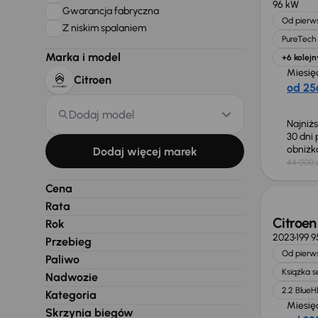
96 kW
Gwarancja fabryczna
Od pierws
Z niskim spalaniem
PureTech 
Marka i model
+6 kolejn
Miesię
Citroen
od 256
Dodaj model
Najniż
30 dni
obniż
Dodaj więcej marek
44 000 
Taniej 
Cena
Rata
Citroe
Rok
2023
199 
Przebieg
Od pierws
Paliwo
Książka 
Nadwozie
2.2 BlueH
Kategoria
Miesię
Skrzynia biegów