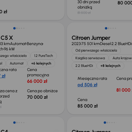
30 dni przed
80 000
obniżką
0 zł
81 500 zł
o 2 000 zł
Możliwość odliczenia VAT
 C5 X
Citroen Jumper
03 km
Automat
Benzyna
2023
75 501 km
Diesel
2.2 BlueHDi
ch
96 kW
Od pierwszego właściciela
zego właściciela
1.2 PureTech
Książka serwisowa
Auta krajow
el
Automat
+6 kolejnych
2.2 BlueHDi
+8 kolejnych
czna rata
Cena
promocyjna
 zł
Miesięczna rata
Cena pr
66 000 zł
od 506 zł
81 000 
sza cena z
Cena po obniżce
 przed
70 000 zł
Cena
ką
85 000 zł
ł
ego taniej o 19 999 zł
Świeżo skupione