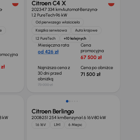
Citroen C4 X
a
2023
47 334 km
Automat
Benzyna
1.2 PureTech
96 kW
Od pierwszego właściciela
e
Książka serwisowa
Auta krajowe
1.2 PureTech
+10 kolejnych
Miesięczna rata
Cena
promocyjna
od 426 zł
omocyjna
67 500 zł
zł
Najniższa cena z
Cena po obniżce
30 dni przed
71 500 zł
obniżką
73 000 zł
Taniej o 1 000 zł
Citroen Berlingo
8 kW
2008
251 254 km
Benzyna
1.6 16V
80 kW
1.6 16V
L1H1
6 Miejsc