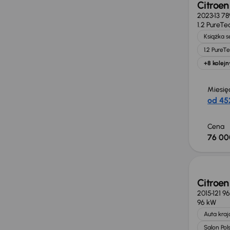
Citroen
2023
13 7
1.2 PureTe
Książka 
1.2 PureT
+8 kolejn
Miesię
od 452
Cena
76 00
Taniej 
Citroen
2015
121 9
96 kW
Auta kra
Salon Pol