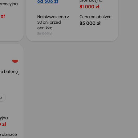
promocyjna
od 506 zł
omocyjna
81 000 zł
zł
Najniższa cena z
Cena po obniżce
30 dni przed
85 000 zł
obniżką
86 000 zł
a baterię
e
yjna
 zł
 obniżce