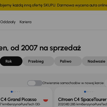
bijemy każdą inną ofertę SKUPU. Darmowa wycena auta onli
Oddziały
Kariera
n, od 2007 na sprzedaż
Rok
Przebieg
Paliwo
Nadwozie
o 1 000 zł
Taniej o 1 000 zł
Otwieranie samochodów w nowej karcie
 C4 Grand Picasso
Citroen C4 SpaceTourer
27 km
Benzyna
PureTech 130
2020
83 285 km
Benzyna
PureTec