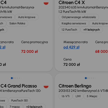
 C4
Citroen C4 X
89 km
Automat
Benzyna
2023
40 635 km
Automat
Benzyn
ch
96 kW
1.2 PureTech
96 kW
serwisowa
Auta krajowe
Od pierwszego właściciela
ech
Salon Polska
Książka serwisowa
Auta krajow
ych
1.2 PureTech
+9 kolejnych
czna rata
Cena promocyjna
Miesięczna rata
Cena pr
 zł
od 429 zł
72 000 zł
68 000 
Cena
0 zł
72 000 zł
o 1 000 zł
 C4 Grand Picasso
Citroen Berlingo
64 km
Benzyna
PureTech 130
2013
153 242 km
Benzyna
1.6 VTi
8
1.6 VTi
L1H1
5 Miejsc
jowe
PureTech 130
ska
7 miejsc
+3 kolejnych