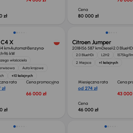
Cena
0 zł
80 000 zł
ość odliczenia VAT
 C4 X
Citroen Jumper
44 km
Automat
Benzyna
2018
156 587 km
Diesel
2.0 BlueHD
ch
96 kW
2.0 BlueHDi
L2H2
1575kg/11
zego właściciela
2 Miejsca
+1 kolejnych
serwisowa
Auta krajowe
ech
+10 kolejnych
czna rata
Cena promocyjna
Miesięczna rata
Cena pr
 zł
od 274 zł
66 000 zł
43 000 
Cena
0 zł
46 000 zł