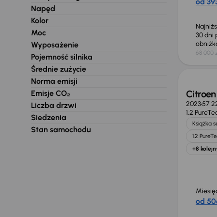
od 393
Napęd
Kolor
Najniż
Moc
30 dni
obniż
Wyposażenie
68 000 z
Pojemność silnika
Możliw
Średnie zużycie
Norma emisji
Citroen
Emisje CO₂
2023
57 2
Liczba drzwi
1.2 PureTe
Siedzenia
Książka 
Stan samochodu
1.2 PureT
+8 kolejn
Miesię
od 50