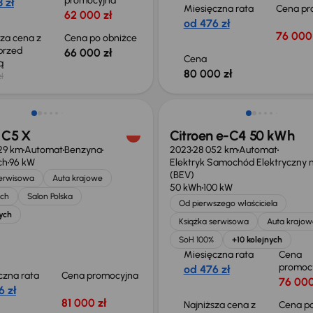
promocyjna
 zł
Miesięczna rata
Cena pr
62 000 zł
od 476 zł
76 000 
sza cena z
Cena po obniżce
 przed
66 000 zł
Cena
ką
80 000 zł
ł
ość odliczenia VAT
Taniej o 1 500 zł
 C5 X
Citroen e-C4 50 kWh
29 km
Automat
Benzyna
2023
28 052 km
Automat
ch
96 kW
Elektryk Samochód Elektryczny n
(BEV)
serwisowa
Auta krajowe
50 kWh
100 kW
ech
Salon Polska
Od pierwszego właściciela
ych
Książka serwisowa
Auta krajow
SoH 100%
+10 kolejnych
Miesięczna rata
Cena
promoc
od 476 zł
czna rata
Cena promocyjna
76 000
6 zł
81 000 zł
Najniższa cena z
Cena po