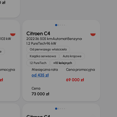
 zł
Od nowego taniej o 48 999 zł
Citroen C4
103 kW
2022
36 505 km
Automat
Benzyna
1.2 PureTech
96 kW
Od pierwszego właściciela
e
Książka serwisowa
Auta krajowe
1.2 PureTech
+10 kolejnych
omocyjna
Miesięczna rata
Cena promocyjna
od 435 zł
zł
69 000 zł
Cena
73 000 zł
Świeżo skupione