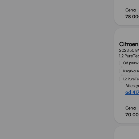
Cena
78 00
Możliw
Citroen
2023
50 8
1.2 PureTe
Od pierws
Książka 
1.2 PureT
Miesię
od 417
Cena
70 00