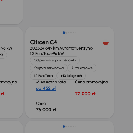
Możliwość odliczenia VAT
Citroen C4
i
96 kW
2023
24 649 km
Automat
Benzyna
1.2 PureTech
96 kW
m3
Od pierwszego właściciela
Książka serwisowa
Auta krajowe
1.2 PureTech
+10 kolejnych
omocyjna
Miesięczna rata
Cena promocyjna
od 452 zł
zł
72 000 zł
Cena
76 000 zł
Taniej o 1 500 zł