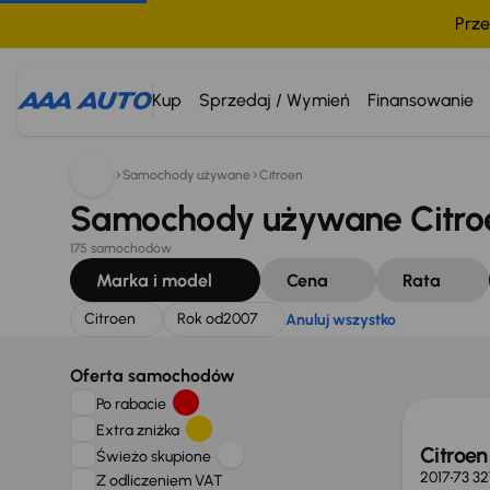
Prze
Szukam:
Citroen
Rok od
2007
Anuluj wszystko
Kup
Sprzedaj / Wymień
Finansowanie
Samochody używane
Citroen
Samochody używane Citroe
175 samochodów
Marka i model
Cena
Rata
Citroen
Rok od
2007
Anuluj wszystko
Taniej 
Oferta samochodów
Po rabacie
Extra zniżka
Citroen
Świeżo skupione
2017
73 3
Z odliczeniem VAT