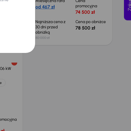
Miesięczna rata
Cena
yjna
promocyjna
od 467 zł
 zł
74 500 zł
 obniżce
Najniższa cena z
Cena po obniżce
30 dni przed
 zł
78 500 zł
obniżką
80 000 zł
106 kW
e
omocyjna
zł