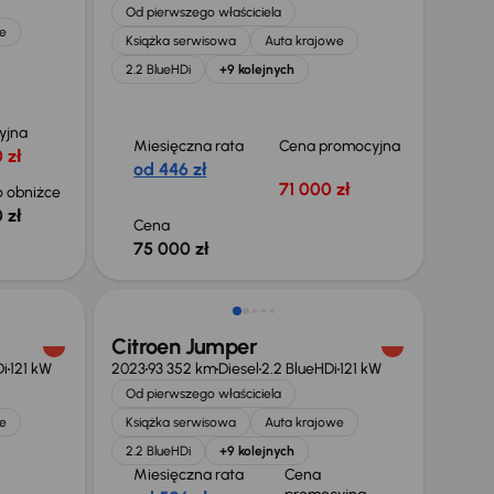
Od pierwszego właściciela
e
Książka serwisowa
Auta krajowe
2.2 BlueHDi
+9 kolejnych
yjna
Miesięczna rata
Cena promocyjna
 zł
od 446 zł
71 000 zł
 obniżce
 zł
Cena
75 000 zł
Taniej o 1 000 zł
Citroen Jumper
Di
121 kW
2023
93 352 km
Diesel
2.2 BlueHDi
121 kW
Od pierwszego właściciela
e
Książka serwisowa
Auta krajowe
2.2 BlueHDi
+9 kolejnych
Miesięczna rata
Cena