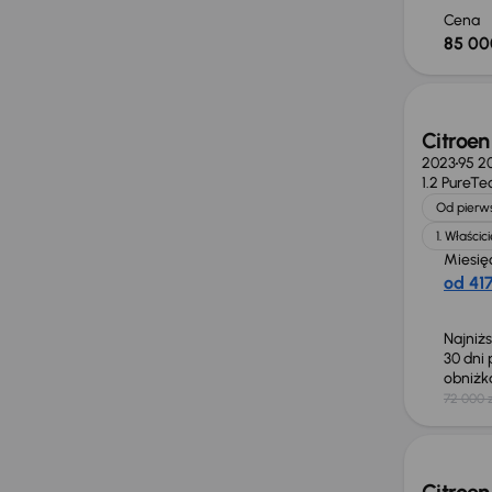
Cena
85 00
Taniej 
Citroen
2023
95 2
1.2 PureTe
Od pierws
1. Właścici
Miesię
od 417
Najniż
30 dni
obniż
72 000 z
Od now