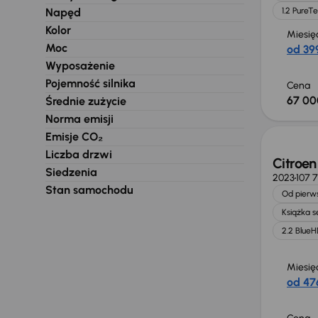
Napęd
1.2 PureT
Kolor
Miesię
Moc
od 399
Wyposażenie
Pojemność silnika
Cena
67 00
Średnie zużycie
Możliw
Norma emisji
Emisje CO₂
Liczba drzwi
Citroe
Siedzenia
2023
107 
Stan samochodu
Od pierws
Książka 
2.2 BlueH
Miesię
od 476