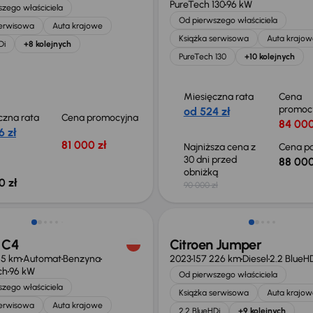
PureTech 130
96 kW
zego właściciela
Od pierwszego właściciela
serwisowa
Auta krajowe
Książka serwisowa
Auta krajow
Di
+8 kolejnych
PureTech 130
+10 kolejnych
Miesięczna rata
Cena
promoc
od 524 zł
czna rata
Cena promocyjna
84 000
6 zł
81 000 zł
Najniższa cena z
Cena po
30 dni przed
88 000
obniżką
0 zł
90 000 zł
 skupione
Możliwość odliczenia VAT
 C4
Citroen Jumper
15 km
Automat
Benzyna
2023
157 226 km
Diesel
2.2 BlueH
ch
96 kW
Od pierwszego właściciela
zego właściciela
Książka serwisowa
Auta krajow
serwisowa
Auta krajowe
2.2 BlueHDi
+9 kolejnych