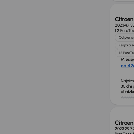
Citroen
2023
47 3
1.2 PureTe
Od pierws
Książka 
1.2 PureT
Miesię
od 426
Najniż
30 dni
obniż
73 000 z
Citroen
2023
29 7