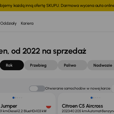
bijemy każdą inną ofertę SKUPU. Darmowa wycena auta onli
Oddziały
Kariera
n, od 2022 na sprzedaż
Rok
Przebieg
Paliwo
Nadwozie
ość odliczenia VAT
Taniej o 2 000 zł
Otwieranie samochodów w nowej karcie
n Jumper
Citroen C5 Aircross
01 km
Diesel
2.2 BlueHDi
103 kW
2023
40 205 km
Automat
Benzyn