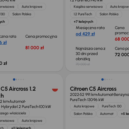
130
96 kW
1.2 PureTech
96 kW
serwisowa
Auta krajowe
Książka serwisowa
Auta krajow
130
Salon Polska
1.2 PureTech
Salon Polska
ych
+7 kolejnych
Miesięczna rata
Cena
promoc
od 429 zł
czna rata
Cena promocyjna
68 000
6 zł
81 000 zł
Najniższa cena z
Cena po
30 dni przed
72 000
obniżką
0 zł
70 000 zł
ego taniej o 45 999 zł
 C5 Aircross 1.2
Citroen C5 Aircross
ch
2022
52 991 km
Automat
Benzyn
PureTech 130
96 kW
42 km
Automat
 Hybryda
1.2 PureTech
100 kW
Auta krajowe
PureTech 130
zego właściciela
Salon Polska
Automat
+5 ko
serwisowa
Auta krajowe
ech
+11 kolejnych