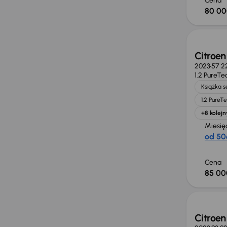
Cena
80 00
Możliw
Citroen
2023
57 2
1.2 PureTe
Książka 
1.2 PureT
+8 kolejn
Miesię
od 50
Cena
85 00
Możliw
Citroen