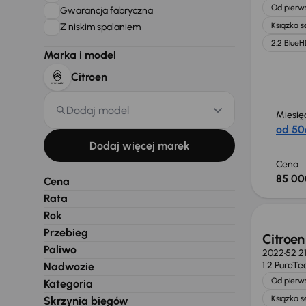
Od pierws
Gwarancja fabryczna
Książka 
Z niskim spalaniem
2.2 BlueH
Marka i model
Citroen
Dodaj model
Miesię
od 50
Dodaj więcej marek
Cena
85 00
Cena
Świeżo
Rata
Rok
Przebieg
Citroen
Paliwo
2022
52 2
1.2 PureTe
Nadwozie
Od pierws
Kategoria
Książka 
Skrzynia biegów