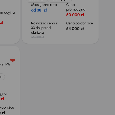
Miesięczna rata
Cena
promocyjna
od 381 zł
omocyjna
60 000 zł
zł
Najniższa cena z
Cena po obniżce
30 dni przed
64 000 zł
obniżką
66 000 zł
121 kW
e
yjna
 zł
 obniżce
 zł