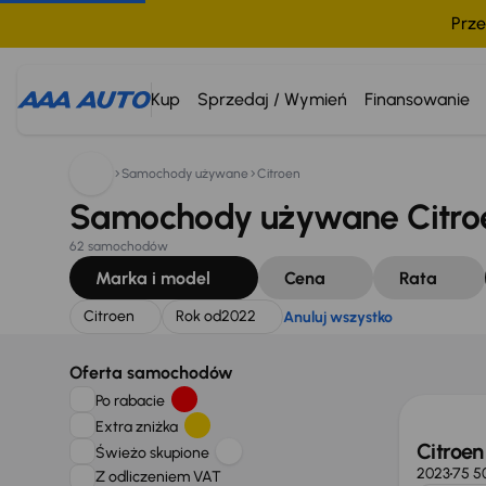
Prze
Szukam:
Citroen
Rok od
2022
Anuluj wszystko
Kup
Sprzedaj / Wymień
Finansowanie
Samochody używane
Citroen
Samochody używane Citroe
62 samochodów
Marka i model
Cena
Rata
Citroen
Rok od
2022
Anuluj wszystko
Możliw
Oferta samochodów
Po rabacie
Extra zniżka
Citroe
Świeżo skupione
2023
75 5
Z odliczeniem VAT