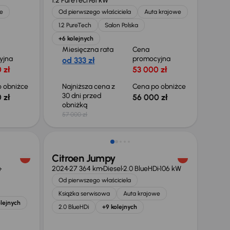
1.2 PureTech
81 kW
e
Od pierwszego właściciela
Auta krajowe
1.2 PureTech
Salon Polska
+6 kolejnych
Miesięczna rata
Cena
yjna
promocyjna
od 333 zł
 zł
53 000 zł
 obniżce
Najniższa cena z
Cena po obniżce
30 dni przed
 zł
56 000 zł
obniżką
57 000 zł
Możliwość odliczenia VAT
Citroen Jumpy
a
2024
27 364 km
Diesel
2.0 BlueHDi
106 kW
Od pierwszego właściciela
Książka serwisowa
Auta krajowe
lejnych
2.0 BlueHDi
+9 kolejnych