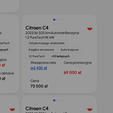
Od nowego taniej o 48 999 zł
Citroen C4
a
2022
36 505 km
Automat
Benzyna
1.2 PureTech
96 kW
PureTech
Od pierwszego właściciela
ejnych
Książka serwisowa
Auta krajowe
1.2 PureTech
+10 kolejnych
yjna
Miesięczna rata
Cena promocyjna
 zł
od 435 zł
69 000 zł
 obniżce
 zł
Cena
73 000 zł
Możliwość odliczenia VAT
Citroen C4