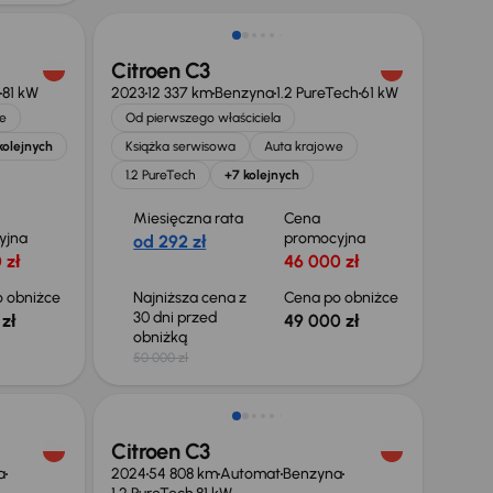
Citroen C3
81 kW
2023
12 337 km
Benzyna
1.2 PureTech
61 kW
e
Od pierwszego właściciela
kolejnych
Książka serwisowa
Auta krajowe
1.2 PureTech
+7 kolejnych
Miesięczna rata
Cena
yjna
promocyjna
od 292 zł
 zł
46 000 zł
 obniżce
Najniższa cena z
Cena po obniżce
30 dni przed
zł
49 000 zł
obniżką
50 000 zł
Taniej o 1 000 zł
Citroen C3
a
2024
54 808 km
Automat
Benzyna