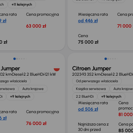
ech
+11 kolejnych
czna rata
Cena promocyjna
Miesięczna rata
Cena pr
 zł
od 446 zł
63 000 zł
71 000 
Cena
0 zł
75 000 zł
ość odliczenia VAT
Taniej o 1 000 zł
n Jumper
Citroen Jumper
702 km
Diesel
2.2 BlueHDi
121 kW
2023
93 352 km
Diesel
2.2 BlueHDi
zego właściciela
Od pierwszego właściciela
serwisowa
Auta krajowe
Książka serwisowa
Auta krajow
Di
+9 kolejnych
2.2 BlueHDi
+9 kolejnych
Miesięczna rata
Cena
promoc
od 506 zł
czna rata
Cena promocyjna
81 000
 zł
76 000 zł
Najniższa cena z
Cena po
30 dni przed
85 000