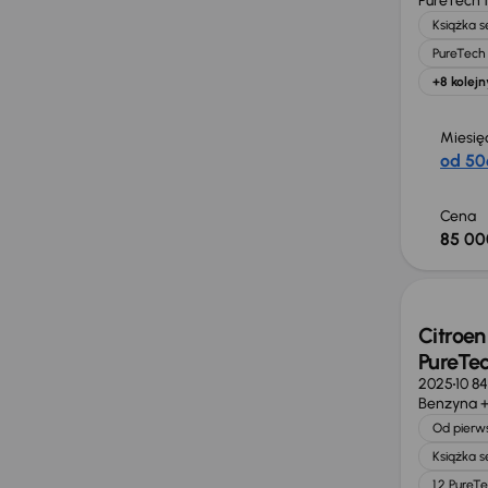
PureTech 
Książka 
PureTech 
+8 kolejn
Miesię
od 50
Cena
85 00
Od now
Citroen
PureTe
2025
10 8
Benzyna +
Od pierws
Książka 
1.2 PureT