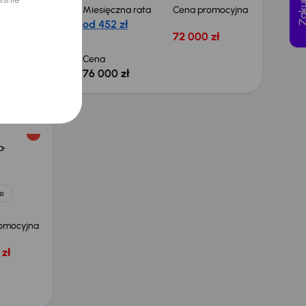
yjna
Miesięczna rata
Cena promocyjna
 zł
od 452 zł
72 000 zł
 obniżce
 zł
Cena
76 000 zł
a
e
omocyjna
zł
Taniej o 1 000 zł