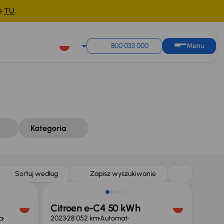
ne
TU
.
Sortuj według
Zapisz wyszukiwanie
800 033 000
Menu
Kategoria
Taniej o 1 500 zł
Sortuj według
Zapisz wyszukiwanie
Citroen e-C4 50 kWh
a
2023
28 052 km
Automat