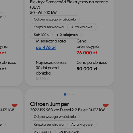
Elektryk Samochód Elektryczny na baterię
(BEV)
50 kWh
100 kW
e
Od pierwszego właściciela
Książka serwisowa
Auta krajowe
SoH 100%
+10 kolejnych
Miesięczna rata
Cena
yjna
promocyjna
od 476 zł
 zł
76 000 zł
 obniżce
Najniższa cena z
Cena po obniżce
30 dni przed
 zł
80 000 zł
obniżką
81 500 zł
Taniej o 2 000 zł
Citroen Jumper
Di
121 kW
2023
199 950 km
Diesel
2.2 BlueHDi
103 kW
Od pierwszego właściciela
e
Książka serwisowa
Auta krajowe
2.2 BlueHDi
+9 kolejnych