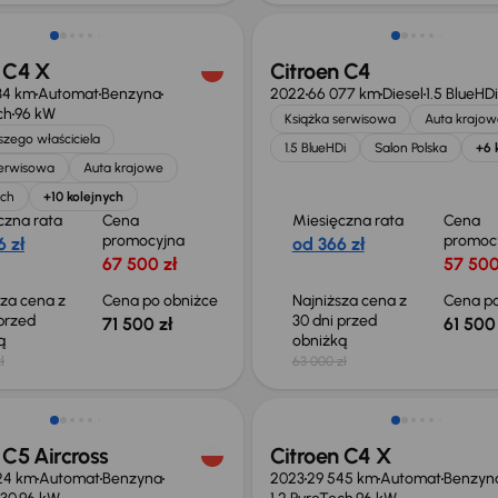
 C4 X
Citroen C4
34 km
Automat
Benzyna
2022
66 077 km
Diesel
1.5 BlueHDi
ch
96 kW
Książka serwisowa
Auta krajow
zego właściciela
1.5 BlueHDi
Salon Polska
+6 
serwisowa
Auta krajowe
ech
+10 kolejnych
czna rata
Cena
Miesięczna rata
Cena
promocyjna
promoc
 zł
od 366 zł
67 500 zł
57 500
sza cena z
Cena po obniżce
Najniższa cena z
Cena po
 przed
30 dni przed
71 500 zł
61 500 
ką
obniżką
ł
63 000 zł
 C5 Aircross
Citroen C4 X
24 km
Automat
Benzyna
2023
29 545 km
Automat
Benzyn