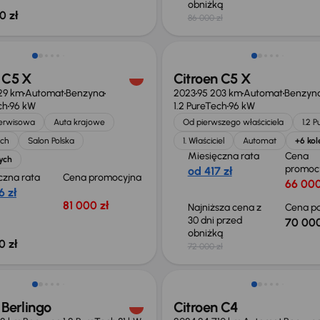
obniżką
0 zł
86 000 zł
ość odliczenia VAT
Taniej o 2 000 zł
 C5 X
Citroen C5 X
29 km
Automat
Benzyna
2023
95 203 km
Automat
Benzyn
ch
96 kW
1.2 PureTech
96 kW
serwisowa
Auta krajowe
Od pierwszego właściciela
1.2 
ech
Salon Polska
1. Właściciel
Automat
+6 kol
Miesięczna rata
Cena
ych
promoc
od 417 zł
czna rata
Cena promocyjna
66 000
6 zł
81 000 zł
Najniższa cena z
Cena po
30 dni przed
70 000
obniżką
0 zł
72 000 zł
ość odliczenia VAT
Od nowego taniej o 19 999 zł
 Berlingo
Citroen C4