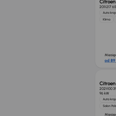
Citroen
2011
217 6
Auta kra
Klima
Miesię
od 89 
Citroen
2021
100 3
96 kW
Auta kra
Salon Pol
Miesię