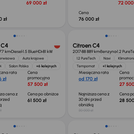
69 000 zł
72 000 
Cena
0 zł
76 000 zł
o 1 500 zł
Taniej o 1 500 zł
 C4
Citroen C4
77 km
Diesel
1.5 BlueHDi
81 kW
2017
88 889 km
Benzyna
1.2 PureT
serwisowa
Auta krajowe
1.2 PureTech
Navi
Klimatron
i
Salon Polska
+6 kolejnych
Tempomat
+1 kolejnych
czna rata
Cena
Miesięczna rata
Cena
promocyjna
promoc
 zł
od 170 zł
57 500 zł
27 500
sza cena z
Cena po obniżce
Najniższa cena z
Cena po
 przed
30 dni przed
61 500 zł
28 500
ką
obniżką
ł
30 000 zł
o 500 zł