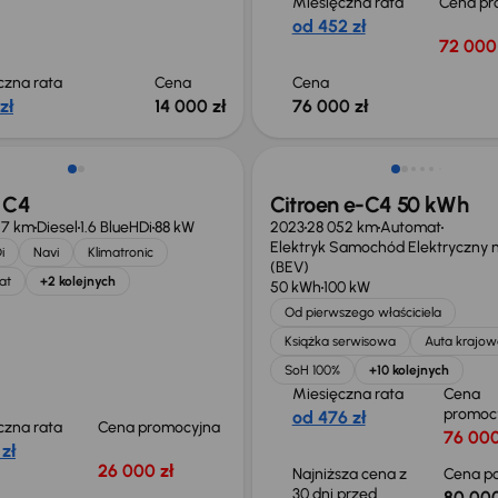
Miesięczna rata
Cena pr
od 452 zł
72 000 
czna rata
Cena
Cena
zł
14 000 zł
76 000 zł
Taniej o 1 500 zł
 C4
Citroen e-C4 50 kWh
17 km
Diesel
1.6 BlueHDi
88 kW
2023
28 052 km
Automat
Elektryk Samochód Elektryczny n
i
Navi
Klimatronic
(BEV)
at
+2 kolejnych
50 kWh
100 kW
Od pierwszego właściciela
Książka serwisowa
Auta krajow
SoH 100%
+10 kolejnych
Miesięczna rata
Cena
promoc
od 476 zł
czna rata
Cena promocyjna
76 000
 zł
26 000 zł
Najniższa cena z
Cena po
30 dni przed
80 000