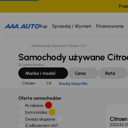
Prze
Szukam:
Citroen
C4
Anuluj wszystko
Kup
Sprzedaj / Wymień
Finansowanie
Samochody używane
Citroen
C4
Samochody używane Citro
25 samochodów
Marka i model
Cena
Rata
Citroen
C4
Anuluj wszystko
Świeżo
Oferta samochodów
Po rabacie
Extra zniżka
Citroen
Świeżo skupione
2022
52 2
Z odliczeniem VAT