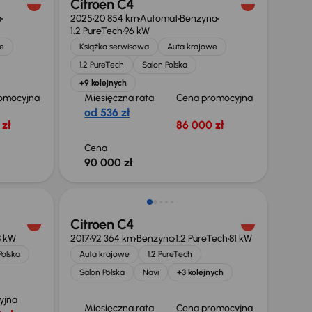
Citroen C4
a
2025
20 854 km
Automat
Benzyna
1.2 PureTech
96 kW
e
Książka serwisowa
Auta krajowe
1.2 PureTech
Salon Polska
+9 kolejnych
omocyjna
Miesięczna rata
Cena promocyjna
od 536 zł
zł
86 000 zł
Cena
90 000 zł
Citroen C4
8 kW
2017
92 364 km
Benzyna
1.2 PureTech
81 kW
Polska
Auta krajowe
1.2 PureTech
Salon Polska
Navi
+3 kolejnych
yjna
Miesięczna rata
Cena promocyjna