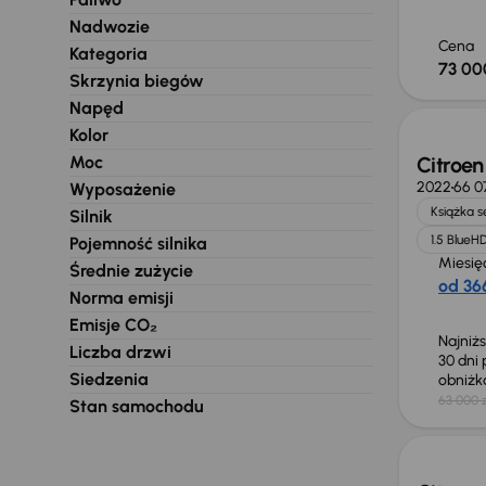
Nadwozie
Cena
Kategoria
73 00
Skrzynia biegów
Taniej 
Napęd
Kolor
Moc
Citroen
2022
66 0
Wyposażenie
Książka 
Silnik
1.5 BlueHD
Pojemność silnika
Miesię
Średnie zużycie
od 366
Norma emisji
Emisje CO₂
Najniż
Liczba drzwi
30 dni
Siedzenia
obniż
63 000 z
Stan samochodu
Taniej 