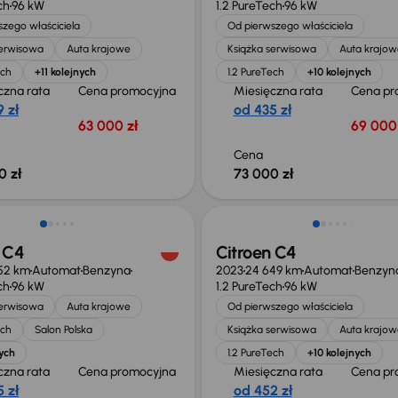
ch
96 kW
1.2 PureTech
96 kW
zego właściciela
Od pierwszego właściciela
serwisowa
Auta krajowe
Książka serwisowa
Auta krajow
ech
+11 kolejnych
1.2 PureTech
+10 kolejnych
czna rata
Cena promocyjna
Miesięczna rata
Cena pr
 zł
od 435 zł
63 000 zł
69 000 
Cena
0 zł
73 000 zł
ość odliczenia VAT
Możliwość odliczenia VAT
 C4
Citroen C4
52 km
Automat
Benzyna
2023
24 649 km
Automat
Benzyn
ch
96 kW
1.2 PureTech
96 kW
serwisowa
Auta krajowe
Od pierwszego właściciela
ech
Salon Polska
Książka serwisowa
Auta krajow
ych
1.2 PureTech
+10 kolejnych
czna rata
Cena promocyjna
Miesięczna rata
Cena pr
 zł
od 452 zł