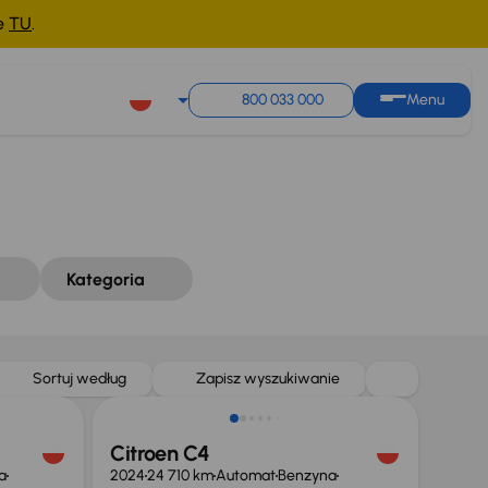
ne
TU
.
Sortuj według
Zapisz wyszukiwanie
800 033 000
Menu
Kategoria
ł
Od nowego taniej o 19 999 zł
Sortuj według
Zapisz wyszukiwanie
Citroen C4
a
2024
24 710 km
Automat
Benzyna