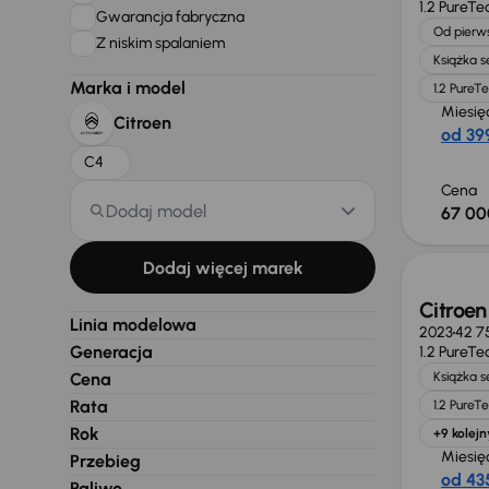
1.2 PureTe
Gwarancja fabryczna
Od pierws
Z niskim spalaniem
Książka 
Marka i model
1.2 PureT
Miesię
Citroen
od 399
C4
Cena
Dodaj model
67 00
Możliw
Dodaj więcej marek
Citroen
Linia modelowa
2023
42 7
Generacja
1.2 PureTe
Cena
Książka 
Rata
1.2 PureT
Rok
+9 kolejn
Miesię
Przebieg
od 435
Paliwo