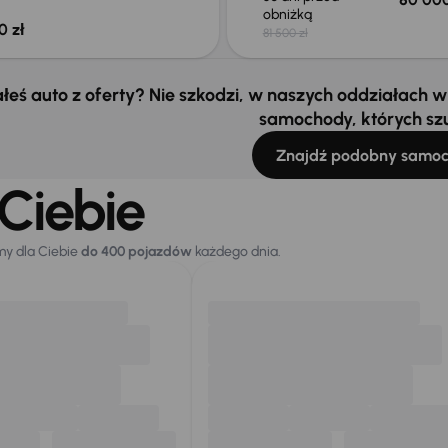
obniżką
0 zł
81 500 zł
łeś auto z oferty? Nie szkodzi, w naszych oddziałach
samochody, których sz
Znajdź podobny samo
Ciebie
my dla Ciebie
do 400 pojazdów
każdego dnia.