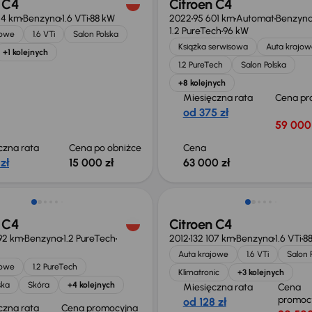
 C4
Citroen C4
54 km
Benzyna
1.6 VTi
88 kW
2022
95 601 km
Automat
Benzyn
1.2 PureTech
96 kW
jowe
1.6 VTi
Salon Polska
Książka serwisowa
Auta krajow
+1 kolejnych
1.2 PureTech
Salon Polska
+8 kolejnych
Miesięczna rata
Cena pr
od 375 zł
59 000 
czna rata
Cena po obniżce
Cena
zł
15 000 zł
63 000 zł
Taniej o 1 000 zł
 C4
Citroen C4
92 km
Benzyna
1.2 PureTech
2012
132 107 km
Benzyna
1.6 VTi
8
Auta krajowe
1.6 VTi
Salon 
jowe
1.2 PureTech
Klimatronic
+3 kolejnych
ska
Skóra
+4 kolejnych
Miesięczna rata
Cena
promoc
od 128 zł
czna rata
Cena promocyjna