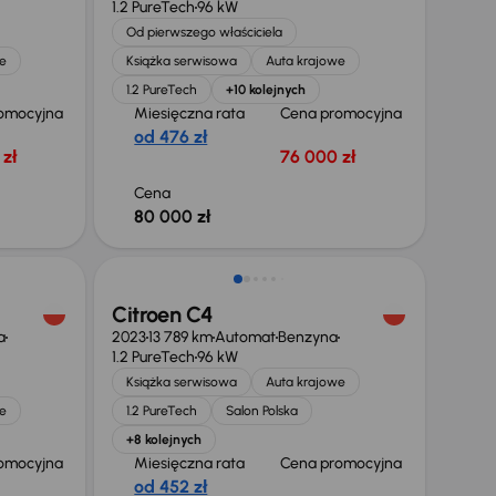
1.2 PureTech
96 kW
Od pierwszego właściciela
e
Książka serwisowa
Auta krajowe
1.2 PureTech
+10 kolejnych
omocyjna
Miesięczna rata
Cena promocyjna
od 476 zł
zł
76 000 zł
Cena
80 000 zł
Citroen C4
a
2023
13 789 km
Automat
Benzyna
1.2 PureTech
96 kW
Książka serwisowa
Auta krajowe
e
1.2 PureTech
Salon Polska
+8 kolejnych
omocyjna
Miesięczna rata
Cena promocyjna
od 452 zł