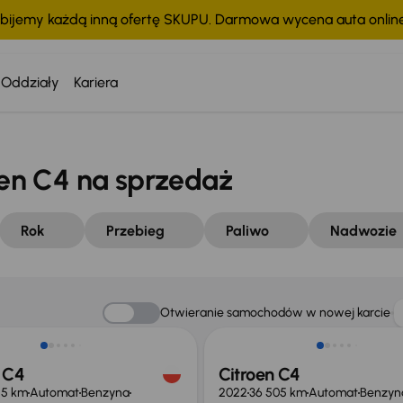
bijemy każdą inną ofertę SKUPU. Darmowa wycena auta onli
Oddziały
Kariera
en C4 na sprzedaż
Rok
Przebieg
Paliwo
Nadwozie
 skupione
Od nowego taniej o 48 999 z
Otwieranie samochodów w nowej karcie
 C4
Citroen C4
15 km
Automat
Benzyna
2022
36 505 km
Automat
Benzyn