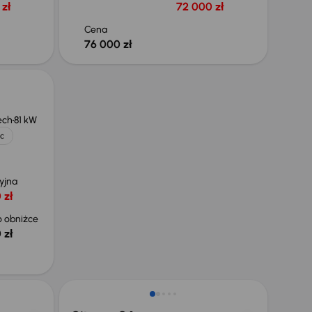
zł
72 000 zł
Cena
76 000 zł
ech
81 kW
ic
yjna
 zł
 obniżce
 zł
Od nowego taniej o 41 999 zł