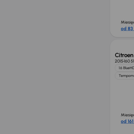
Miesię
od 83 
Citroen
2015
160 5
1.6 BlueHD
Tempom
Miesię
od 161