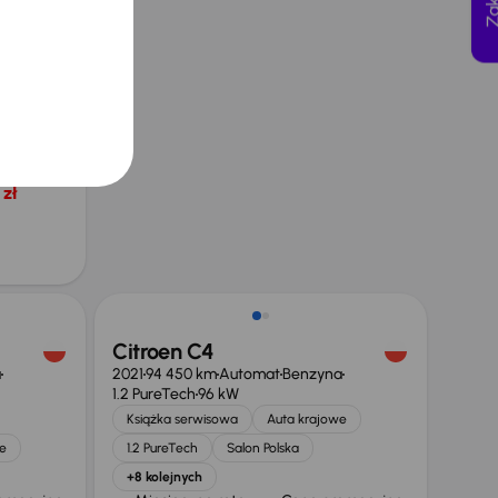
a
e
omocyjna
zł
Możliwość odliczenia VAT
Citroen C4
a
2021
94 450 km
Automat
Benzyna
1.2 PureTech
96 kW
Książka serwisowa
Auta krajowe
e
1.2 PureTech
Salon Polska
+8 kolejnych