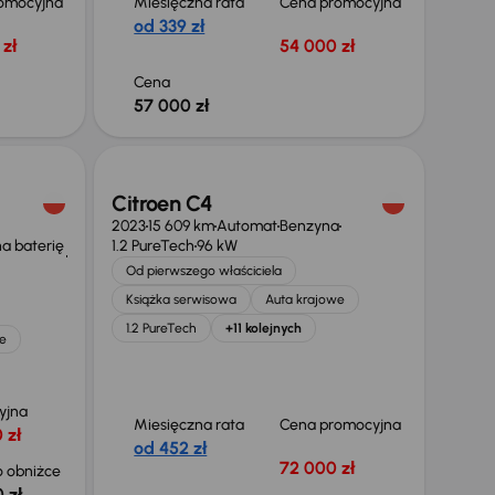
omocyjna
Miesięczna rata
Cena promocyjna
od 339 zł
zł
54 000 zł
Cena
57 000 zł
Świeżo skupione
Citroen C4
2023
15 609 km
Automat
Benzyna
a baterię
1.2 PureTech
96 kW
Od pierwszego właściciela
Książka serwisowa
Auta krajowe
1.2 PureTech
+11 kolejnych
e
yjna
Miesięczna rata
Cena promocyjna
 zł
od 452 zł
72 000 zł
 obniżce
 zł