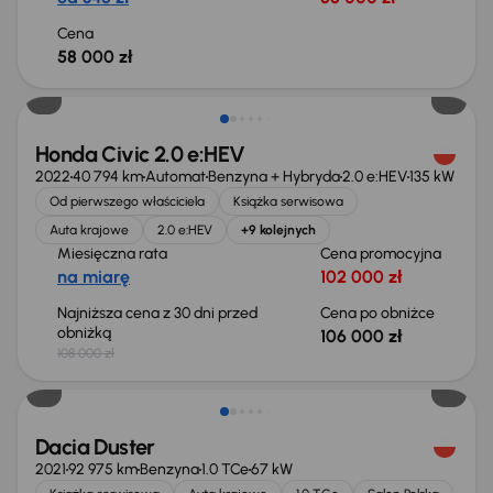
Cena
58 000 zł
Taniej o 2 000 zł
Honda Civic 2.0 e:HEV
2022
40 794 km
Automat
Benzyna + Hybryda
2.0 e:HEV
135 kW
Od pierwszego właściciela
Książka serwisowa
Auta krajowe
2.0 e:HEV
+9 kolejnych
Miesięczna rata
Cena promocyjna
na miarę
102 000 zł
Najniższa cena z 30 dni przed
Cena po obniżce
obniżką
106 000 zł
108 000 zł
Taniej o 700 zł
Dacia Duster
2021
92 975 km
Benzyna
1.0 TCe
67 kW