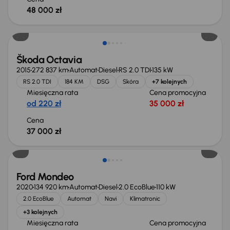
48 000 zł
Škoda Octavia
2015
272 837 km
Automat
Diesel
RS 2.0 TDI
135 kW
RS 2.0 TDI
184 KM
DSG
Skóra
+7 kolejnych
Miesięczna rata
Cena promocyjna
od 220 zł
35 000 zł
Cena
37 000 zł
Taniej o 1 000 zł
Ford Mondeo
2020
134 920 km
Automat
Diesel
2.0 EcoBlue
110 kW
2.0 EcoBlue
Automat
Navi
Klimatronic
+3 kolejnych
Miesięczna rata
Cena promocyjna