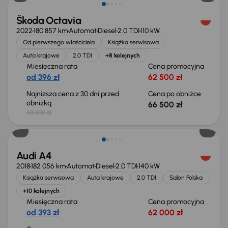
Škoda Octavia
2022
180 857 km
Automat
Diesel
2.0 TDI
110 kW
Od pierwszego właściciela
Książka serwisowa
Auta krajowe
2.0 TDI
+8 kolejnych
Miesięczna rata
Cena promocyjna
od 396 zł
62 500 zł
Najniższa cena z 30 dni przed
Cena po obniżce
obniżką
66 500 zł
68 000 zł
Audi A4
2018
182 056 km
Automat
Diesel
2.0 TDI
140 kW
Książka serwisowa
Auta krajowe
2.0 TDI
Salon Polska
+10 kolejnych
Miesięczna rata
Cena promocyjna
od 393 zł
62 000 zł