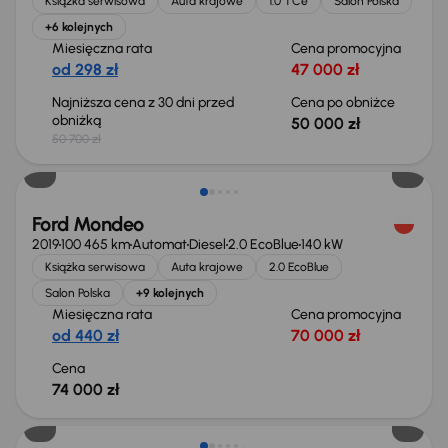
Książka serwisowa
Auta krajowe
1.0 TCe
Salon Polska
+6 kolejnych
Miesięczna rata
Cena promocyjna
od 298 zł
47 000 zł
Najniższa cena z 30 dni przed
Cena po obniżce
obniżką
50 000 zł
50 700 zł
Ford Mondeo
2019
100 465 km
Automat
Diesel
2.0 EcoBlue
140 kW
Książka serwisowa
Auta krajowe
2.0 EcoBlue
Salon Polska
+9 kolejnych
Miesięczna rata
Cena promocyjna
od 440 zł
70 000 zł
Cena
74 000 zł