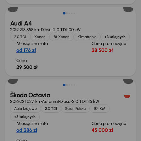
Audi A4
2012
213 858 km
Diesel
2.0 TDI
100 kW
2.0 TDI
Xenon
Bi-Xenon
Klimatronic
+3 kolejnych
Miesięczna rata
Cena promocyjna
od 176 zł
28 500 zł
Cena
29 500 zł
Škoda Octavia
2016
221 027 km
Automat
Diesel
2.0 TDI
135 kW
Auta krajowe
2.0 TDI
Salon Polska
184 KM
+8 kolejnych
Miesięczna rata
Cena promocyjna
od 286 zł
45 000 zł
Cena