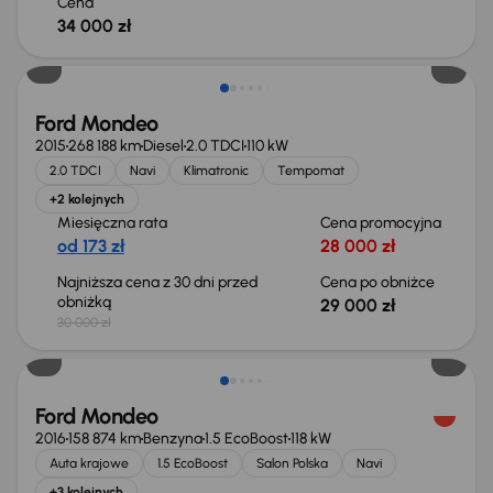
Cena
34 000 zł
Taniej o 1 000 zł
Ford Mondeo
2015
268 188 km
Diesel
2.0 TDCI
110 kW
2.0 TDCI
Navi
Klimatronic
Tempomat
+2 kolejnych
Miesięczna rata
Cena promocyjna
od 173 zł
28 000 zł
Najniższa cena z 30 dni przed
Cena po obniżce
obniżką
29 000 zł
30 000 zł
Ford Mondeo
2016
158 874 km
Benzyna
1.5 EcoBoost
118 kW
Auta krajowe
1.5 EcoBoost
Salon Polska
Navi
+3 kolejnych