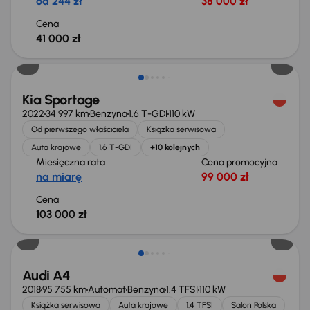
od 244 zł
38 000 zł
Cena
41 000 zł
Kia Sportage
2022
34 997 km
Benzyna
1.6 T-GDI
110 kW
Od pierwszego właściciela
Książka serwisowa
Auta krajowe
1.6 T-GDI
+10 kolejnych
Miesięczna rata
Cena promocyjna
na miarę
99 000 zł
Cena
103 000 zł
Możliwość odliczenia VAT
Audi A4
2018
95 755 km
Automat
Benzyna
1.4 TFSI
110 kW
Książka serwisowa
Auta krajowe
1.4 TFSI
Salon Polska