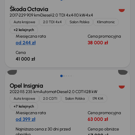
Škoda Octavia
2017
229 909 km
Diesel
2.0 TDI 4x4
110 kW
4x4
Auta krajowe
2.0 TDI 4x4
Salon Polska
Klimatronic
+2 kolejnych
Miesięczna rata
Cena promocyjna
od 244 zł
38 000 zł
Cena
41 000 zł
Taniej o 1 000 zł
Opel Insignia
2022
115 235 km
Automat
Diesel
2.0 CDTI
128 kW
Auta krajowe
2.0 CDTI
Salon Polska
174 KM
+7 kolejnych
Miesięczna rata
Cena promocyjna
od 399 zł
63 000 zł
Najniższa cena z 30 dni przed
Cena po obniżce
obniżką