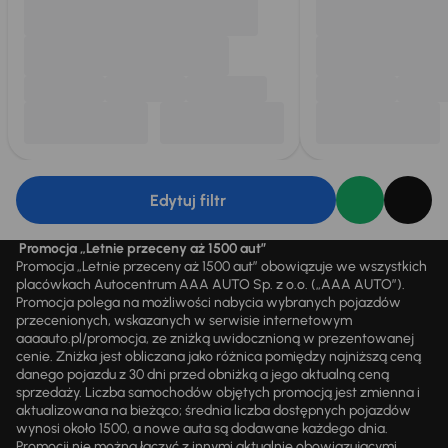
Edytuj filtr
Promocja „Letnie przeceny aż 1500 aut”
Promocja „Letnie przeceny aż 1500 aut” obowiązuje we wszystkich
placówkach Autocentrum AAA AUTO Sp. z o.o. („AAA AUTO”).
Promocja polega na możliwości nabycia wybranych pojazdów
przecenionych, wskazanych w serwisie internetowym
aaaauto.pl/promocja, ze zniżką uwidocznioną w prezentowanej
cenie. Zniżka jest obliczana jako różnica pomiędzy najniższą ceną
danego pojazdu z 30 dni przed obniżką a jego aktualną ceną
sprzedaży. Liczba samochodów objętych promocją jest zmienna i
aktualizowana na bieżąco; średnia liczba dostępnych pojazdów
wynosi około 1500, a nowe auta są dodawane każdego dnia.
Promocji nie można łączyć z innymi aktualnie obowiązującymi