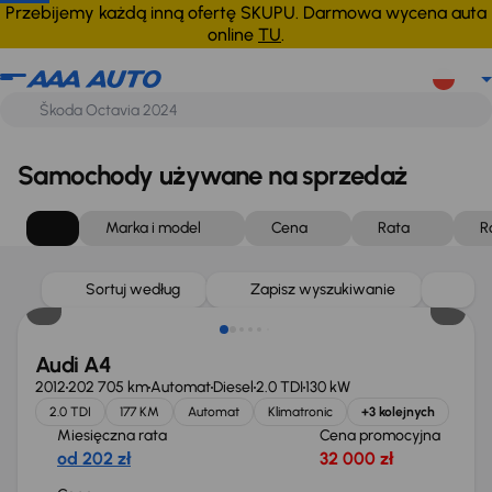
Przebijemy każdą inną ofertę SKUPU. Darmowa wycena auta
online
TU
.
Samochody używane na sprzedaż
Marka i model
Cena
Rata
R
Sortuj według
Zapisz wyszukiwanie
Audi A4
2012
202 705 km
Automat
Diesel
2.0 TDI
130 kW
2.0 TDI
177 KM
Automat
Klimatronic
+3 kolejnych
Miesięczna rata
Cena promocyjna
od 202 zł
32 000 zł