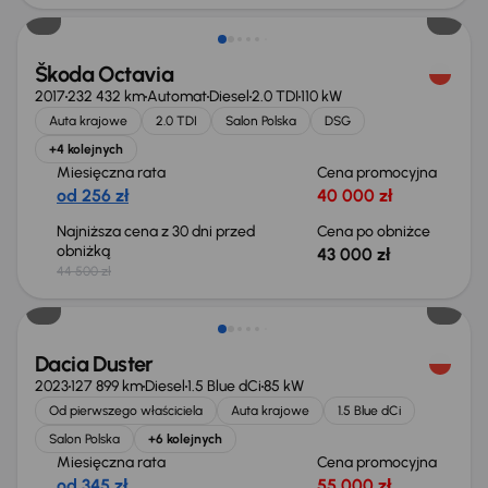
Škoda Octavia
2017
232 432 km
Automat
Diesel
2.0 TDI
110 kW
Auta krajowe
2.0 TDI
Salon Polska
DSG
+4 kolejnych
Miesięczna rata
Cena promocyjna
od 256 zł
40 000 zł
Najniższa cena z 30 dni przed
Cena po obniżce
obniżką
43 000 zł
44 500 zł
Możliwość odliczenia VAT
Dacia Duster
2023
127 899 km
Diesel
1.5 Blue dCi
85 kW
Od pierwszego właściciela
Auta krajowe
1.5 Blue dCi
Salon Polska
+6 kolejnych
Miesięczna rata
Cena promocyjna
od 345 zł
55 000 zł