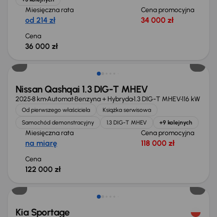
Miesięczna rata
Cena promocyjna
od 214 zł
34 000 zł
Cena
36 000 zł
Od nowego taniej o 36 775 zł
Nissan Qashqai 1.3 DIG-T MHEV
2025
8 km
Automat
Benzyna + Hybryda
1.3 DIG-T MHEV
116 kW
Od pierwszego właściciela
Książka serwisowa
Samochód demonstracyjny
1.3 DIG-T MHEV
+9 kolejnych
Miesięczna rata
Cena promocyjna
na miarę
118 000 zł
Cena
122 000 zł
Taniej o 1 000 zł
Kia Sportage