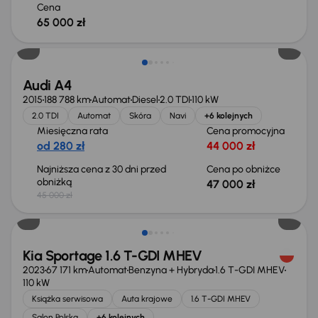
Cena
65 000 zł
Audi A4
2015
188 788 km
Automat
Diesel
2.0 TDI
110 kW
2.0 TDI
Automat
Skóra
Navi
+6 kolejnych
Miesięczna rata
Cena promocyjna
od 280 zł
44 000 zł
Najniższa cena z 30 dni przed
Cena po obniżce
obniżką
47 000 zł
45 000 zł
Taniej o 1 000 zł
Kia Sportage 1.6 T-GDI MHEV
2023
67 171 km
Automat
Benzyna + Hybryda
1.6 T-GDI MHEV
110 kW
Książka serwisowa
Auta krajowe
1.6 T-GDI MHEV
Salon Polska
+6 kolejnych