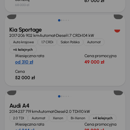
67 000 zł
68 000 zł
Kia Sportage
2017
206 902 km
Automat
Diesel
1.7 CRDi
104 kW
Auta krajowe
1.7 CRDi
Salon Polska
Automat
+6 kolejnych
Miesięczna rata
Cena promocyjna
od 310 zł
49 000 zł
Cena
52 000 zł
Audi A4
2014
237 719 km
Automat
Diesel
2.0 TDI
110 kW
2.0 TDI
Automat
Xenon
Bi-Xenon
+4 kolejnych
Miesięczna rata
Cena promocyjna