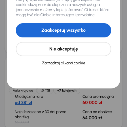
cookie służą nam do ulepszania naszych usług, a
Opel Insignia
jednocześnie możemy lepiej oferować Ci treści, które
2014
136 968 km
Automat
Benzyna
1.6 Turbo
125 kW
mogą być dla Ciebie interesujące i przydatne.
1.6 Turbo
Automat
Skóra
Navi
+5 kolejnych
Miesięczna rata
Cena promocyjna
Zaakceptuj wszystko
od 199 zł
31 500 zł
Cena
33 500 zł
Nie akceptuję
Taniej o 1 000 zł
Zarządzaj plikami cookie
Škoda Octavia
2021
146 070 km
Benzyna
1.5 TSI
110 kW
Od pierwszego właściciela
Książka serwisowa
Auta krajowe
1.5 TSI
+7 kolejnych
Miesięczna rata
Cena promocyjna
od 381 zł
60 000 zł
Najniższa cena z 30 dni przed
Cena po obniżce
obniżką
64 000 zł
65 000 zł
Taniej o 1 500 zł