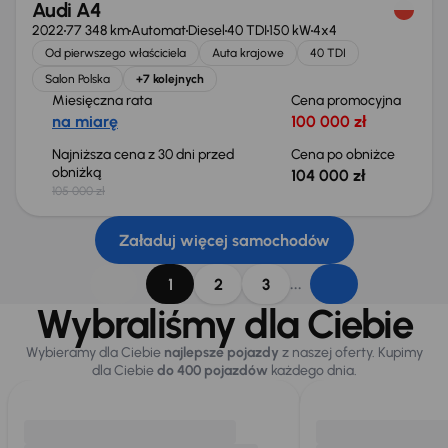
Audi A4
2022
77 348 km
Automat
Diesel
40 TDI
150 kW
4x4
Od pierwszego właściciela
Auta krajowe
40 TDI
Salon Polska
+7 kolejnych
Miesięczna rata
Cena promocyjna
na miarę
100 000 zł
Najniższa cena z 30 dni przed
Cena po obniżce
obniżką
104 000 zł
105 000 zł
Załaduj więcej samochodów
...
1
2
3
Wybraliśmy dla Ciebie
Wybieramy dla Ciebie
najlepsze pojazdy
z naszej oferty. Kupimy
dla Ciebie
do 400 pojazdów
każdego dnia.