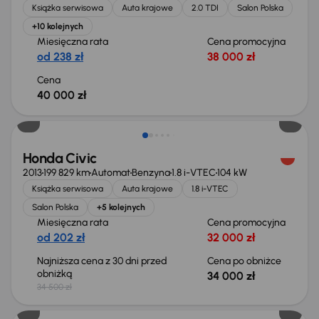
Książka serwisowa
Auta krajowe
2.0 TDI
Salon Polska
+10 kolejnych
Miesięczna rata
Cena promocyjna
od 238 zł
38 000 zł
Cena
40 000 zł
Taniej o 500 zł
Honda Civic
2013
199 829 km
Automat
Benzyna
1.8 i-VTEC
104 kW
Książka serwisowa
Auta krajowe
1.8 i-VTEC
Salon Polska
+5 kolejnych
Miesięczna rata
Cena promocyjna
od 202 zł
32 000 zł
Najniższa cena z 30 dni przed
Cena po obniżce
obniżką
34 000 zł
34 500 zł
Świeżo skupione