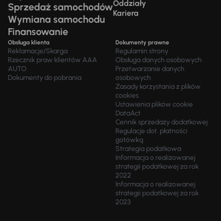
Oddziały
Sprzedaż samochodów
Kariera
Wymiana samochodu
Finansowanie
Obsługa klienta
Dokumenty prawne
Reklamacje/Skarga
Regulamin strony
Rzecznik praw klientów AAA
Obsługa danych osobowych
AUTO
Przetwarzanie danych
Dokumenty do pobrania
osobowych
Zasady korzystania z plików
cookies
Ustawienia plików cookie
DataAct
Cennik sprzedaży dodatkowej
Regulacje dot. płatności
gotówką
Strategia podatkowa
Informacja o realizowanej
strategii podatkowej za rok
2022
Informacja o realizowanej
strategii podatkowej za rok
2023