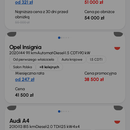
od 321 zł
51 000 zł
Najniższa cena z 30 dni przed
Cena po obniżce
obniżką
54 000 zł
55 000 zł
Możliwość odliczenia VAT
Opel Insignia
2020
144 911 km
Automat
Diesel
1.5 CDTI
90 kW
Od pierwszego właściciela
Auta krajowe
1.5 CDTI
Salon Polska
+8 kolejnych
Miesięczna rata
Cena promocyjna
od 247 zł
38 500 zł
Cena
41 500 zł
Audi A4
2010
113 815 km
Diesel
2.0 TDI
125 kW
4x4