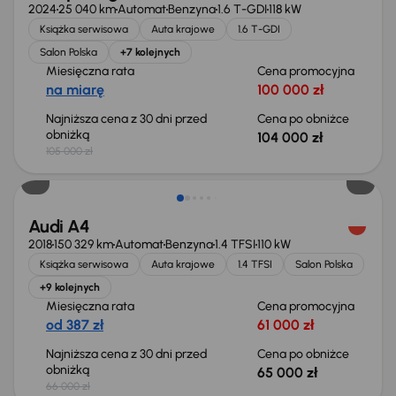
2024
25 040 km
Automat
Benzyna
1.6 T-GDI
118 kW
Książka serwisowa
Auta krajowe
1.6 T-GDI
Salon Polska
+7 kolejnych
Miesięczna rata
Cena promocyjna
na miarę
100 000 zł
Najniższa cena z 30 dni przed
Cena po obniżce
obniżką
104 000 zł
105 000 zł
Taniej o 1 000 zł
Audi A4
2018
150 329 km
Automat
Benzyna
1.4 TFSI
110 kW
Książka serwisowa
Auta krajowe
1.4 TFSI
Salon Polska
+9 kolejnych
Miesięczna rata
Cena promocyjna
od 387 zł
61 000 zł
Najniższa cena z 30 dni przed
Cena po obniżce
obniżką
65 000 zł
66 000 zł