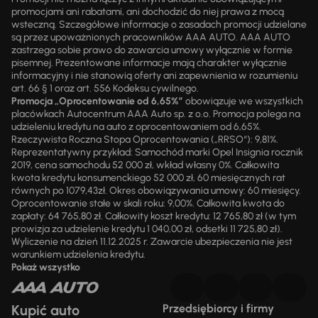
promocjami ani rabatami, ani dochodzić do niej prawa z mocą
wsteczną. Szczegółowe informacje o zasadach promocji udzielane
są przez upoważnionych pracowników AAA AUTO. AAA AUTO
zastrzega sobie prawo do zawarcia umowy wyłącznie w formie
pisemnej. Prezentowane informacje mają charakter wyłącznie
informacyjny i nie stanowią oferty ani zapewnienia w rozumieniu
art. 66 § 1 oraz art. 556 Kodeksu cywilnego.
Promocja „Oprocentowanie od 6,65%”
obowiązuje we wszystkich
placówkach Autocentrum AAA Auto sp. z o.o. Promocja polega na
udzieleniu kredytu na auto z oprocentowaniem od 6,65%.
Rzeczywista Roczna Stopa Oprocentowania („RRSO“): 9,81%.
Reprezentatywny przykład: Samochód marki Opel Insignia rocznik
2019, cena samochodu 52 000 zł, wkład własny 0%. Całkowita
kwota kredytu konsumenckiego 52 000 zł, 60 miesięcznych rat
równych po 1079,43zł. Okres obowiązywania umowy: 60 miesięcy.
Oprocentowanie stałe w skali roku: 9,00%. Całkowita kwota do
zapłaty: 64 765,80 zł. Całkowity koszt kredytu: 12 765,80 zł (w tym
prowizja za udzielenie kredytu 1 040,00 zł, odsetki 11 725,80 zł).
Wyliczenie na dzień 11.12.2025 r. Zawarcie ubezpieczenia nie jest
warunkiem udzielenia kredytu.
Pokaż wszystko
Kupić auto
Przedsiębiorcy i firmy