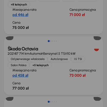
+8 kolejnych
Miesięczna rata
Cena promocyjna
od 446 zł
71 000 zł
Cena
75 000 zł
Możliwość odliczenia VAT
Škoda Octavia
2021
87 714 km
Automat
Benzyna
1.5 TSI
110 kW
Od pierwszego właściciela
Auta krajowe
1.5 TSI
Salon Polska
+5 kolejnych
Miesięczna rata
Cena promocyjna
od 458 zł
73 000 zł
Cena
77 000 zł
Taniej o 1 000 zł