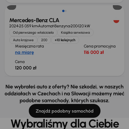
Mercedes-Benz CLA
2024
25 059 km
Automat
Benzyna
200
120 kW
Od pierwszego właściciela
Książka serwisowa
Auta krajowe
200
+10 kolejnych
Miesięczna rata
Cena promocyjna
na miarę
116 000 zł
Cena
120 000 zł
Nie wybrałeś auto z oferty? Nie szkodzi, w naszych
oddziałach w Czechach i na Słowacji możemy mieć
podobne samochody, których szukasz.
Znajdź podobny samochód
Wybraliśmy dla Ciebie