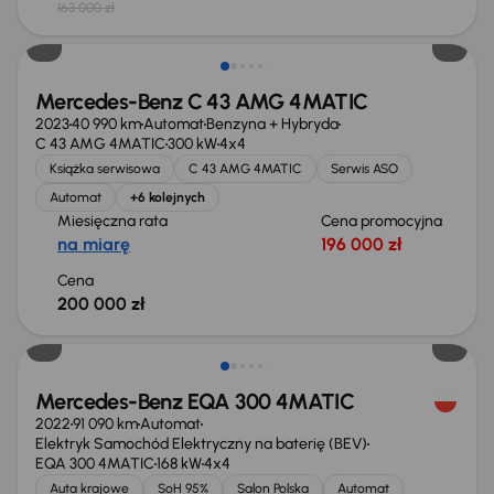
163 000 zł
Mercedes-Benz C 43 AMG 4MATIC
2023
40 990 km
Automat
Benzyna + Hybryda
C 43 AMG 4MATIC
300 kW
4x4
Książka serwisowa
C 43 AMG 4MATIC
Serwis ASO
Automat
+6 kolejnych
Miesięczna rata
Cena promocyjna
na miarę
196 000 zł
Cena
200 000 zł
Świeżo skupione
Mercedes-Benz EQA 300 4MATIC
2022
91 090 km
Automat
Elektryk Samochód Elektryczny na baterię (BEV)
EQA 300 4MATIC
168 kW
4x4
Auta krajowe
SoH 95%
Salon Polska
Automat