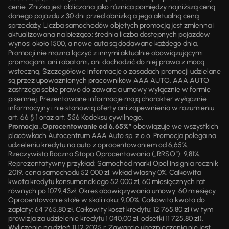
cenie. Zniżka jest obliczana jako różnica pomiędzy najniższą ceną
danego pojazdu z 30 dni przed obniżką a jego aktualną ceną
sprzedaży. Liczba samochodów objętych promocją jest zmienna i
aktualizowana na bieżąco; średnia liczba dostępnych pojazdów
wynosi około 1500, a nowe auta są dodawane każdego dnia.
Promocji nie można łączyć z innymi aktualnie obowiązującymi
promocjami ani rabatami, ani dochodzić do niej prawa z mocą
wsteczną. Szczegółowe informacje o zasadach promocji udzielane
są przez upoważnionych pracowników AAA AUTO. AAA AUTO
zastrzega sobie prawo do zawarcia umowy wyłącznie w formie
pisemnej. Prezentowane informacje mają charakter wyłącznie
informacyjny i nie stanowią oferty ani zapewnienia w rozumieniu
art. 66 § 1 oraz art. 556 Kodeksu cywilnego.
Promocja „Oprocentowanie od 6,65%”
obowiązuje we wszystkich
placówkach Autocentrum AAA Auto sp. z o.o. Promocja polega na
udzieleniu kredytu na auto z oprocentowaniem od 6,65%.
Rzeczywista Roczna Stopa Oprocentowania („RRSO“): 9,81%.
Reprezentatywny przykład: Samochód marki Opel Insignia rocznik
2019, cena samochodu 52 000 zł, wkład własny 0%. Całkowita
kwota kredytu konsumenckiego 52 000 zł, 60 miesięcznych rat
równych po 1079,43zł. Okres obowiązywania umowy: 60 miesięcy.
Oprocentowanie stałe w skali roku: 9,00%. Całkowita kwota do
zapłaty: 64 765,80 zł. Całkowity koszt kredytu: 12 765,80 zł (w tym
prowizja za udzielenie kredytu 1 040,00 zł, odsetki 11 725,80 zł).
Wyliczenie na dzień 11.12.2025 r. Zawarcie ubezpieczenia nie jest