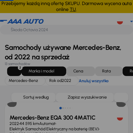
Mercedes-Benz
Rok od
2022
Anuluj wszystko
Przebijemy każdą inną ofertę SKUPU. Darmowa wycena auta
online
TU
.
Samochody używane Mercedes-Benz,
od 2022 na sprzedaż
13 samochodów
2
Marka i model
Cena
Rata
R
Mercedes-Benz
Rok od
2022
Anuluj wszystko
Możliwość odliczenia VAT
Sortuj według
Zapisz wyszukiwanie
Mercedes-Benz EQA 300 4MATIC
2022
44 595 km
Automat
Elektryk Samochód Elektryczny na baterię (BEV)