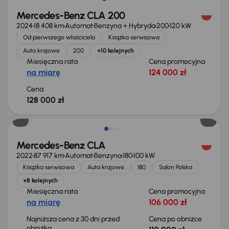
Mercedes-Benz CLA 200
2024
18 408 km
Automat
Benzyna + Hybryda
200
120 kW
Od pierwszego właściciela
Książka serwisowa
Auta krajowe
200
+10 kolejnych
Miesięczna rata
Cena promocyjna
na miarę
124 000 zł
Cena
128 000 zł
Taniej o 3 000 zł
Mercedes-Benz CLA
2022
87 917 km
Automat
Benzyna
180
100 kW
Książka serwisowa
Auta krajowe
180
Salon Polska
+8 kolejnych
Miesięczna rata
Cena promocyjna
na miarę
106 000 zł
Najniższa cena z 30 dni przed
Cena po obniżce
obniżką