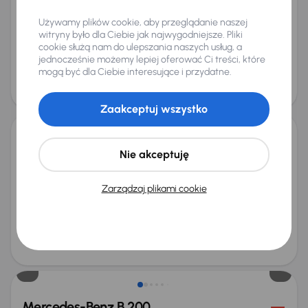
Salon Polska
+9 kolejnych
Używamy plików cookie, aby przeglądanie naszej
Miesięczna rata
Cena promocyjna
witryny było dla Ciebie jak najwygodniejsze. Pliki
od 577 zł
93 000 zł
cookie służą nam do ulepszania naszych usług, a
jednocześnie możemy lepiej oferować Ci treści, które
Najniższa cena z 30 dni przed
Cena po obniżce
mogą być dla Ciebie interesujące i przydatne.
obniżką
97 000 zł
98 000 zł
Zaakceptuj wszystko
Mercedes-Benz B 180 d
Nie akceptuję
2022
83 056 km
Diesel
B 180 d
85 kW
B 180 d
Skóra
Navi
Klimatronic
+3 kolejnych
Zarządzaj plikami cookie
Miesięczna rata
Cena promocyjna
od 440 zł
70 000 zł
Cena
74 000 zł
Taniej o 3 000 zł
Mercedes-Benz B 200