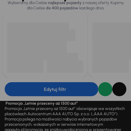
Wybieramy dla Ciebie
najlepsze pojazdy
z naszej oferty. Kupimy
dla Ciebie
do 400 pojazdów
każdego dnia.
Edytuj filtr
Promocja „Letnie przeceny aż 1500 aut”
Promocja „Letnie przeceny aż 1500 aut” obowiązuje we wszystkich
placówkach Autocentrum AAA AUTO Sp. z o.o. („AAA AUTO”).
Promocja polega na możliwości nabycia wybranych pojazdów
przecenionych, wskazanych w serwisie internetowym
aaaauto.pl/promocja, ze zniżką uwidocznioną w prezentowanej