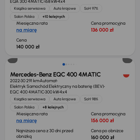
EQA 300 4MATIC
168 kW
4x4
Książka serwisowa
Auta krajowe
SoH 97%
Salon Polska
+10 kolejnych
Miesięczna rata
Cena promocyjna
na miarę
136 000 zł
Cena
140 000 zł
Taniej o 3 000 zł
Mercedes-Benz EQC 400 4MATIC
2022
30 291 km
Automat
Elektryk Samochód Elektryczny na baterię (BEV)
EQC 400 4MATIC
300 kW
4x4
Książka serwisowa
Auta krajowe
SoH 98%
Salon Polska
+8 kolejnych
Miesięczna rata
Cena promocyjna
na miarę
156 000 zł
Najniższa cena z 30 dni przed
Cena po obniżce
obniżką
160 000 zł