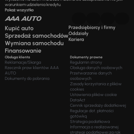
warunkiem udzielenia kredytu.
Pokaż wszystko
Kupić auto
Przedsiębiorcy i firmy
Oddziały
Sprzedaż samochodów
Kariera
Wymiana samochodu
Finansowanie
Obsługa klienta
Dokumenty prawne
Reklamacje/Skarga
Regulamin strony
Rzecznik praw klientów AAA
Obsługa danych osobowych
AUTO
Przetwarzanie danych
Dokumenty do pobrania
osobowych
Zasady korzystania z plików
cookies
Ustawienia plików cookie
DataAct
Cennik sprzedaży dodatkowej
Regulacje dot. płatności
gotówką
Strategia podatkowa
Informacja o realizowanej
strategii podatkowej za rok