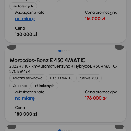
+6 kolejnych
Miesięczna rata
Cena promocyjna
na miarę
116 000 zł
Cena
120 000 zł
Mercedes-Benz E 450 4MATIC
2022
47 107 km
Automat
Benzyna + Hybryda
E 450 4MATIC
270 kW
4x4
Książka serwisowa
E 450 4MATIC
Serwis ASO
Automat
+6 kolejnych
Miesięczna rata
Cena promocyjna
na miarę
176 000 zł
Cena
180 000 zł
Od nowego taniej o 31 999 zł