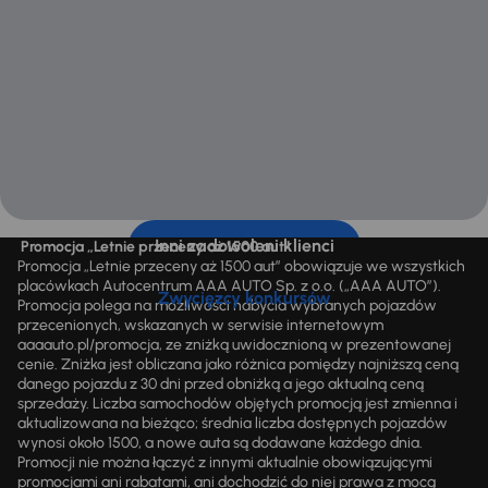
Inni zadowoleni klienci
Promocja „Letnie przeceny aż 1500 aut”
Promocja „Letnie przeceny aż 1500 aut” obowiązuje we wszystkich
placówkach Autocentrum AAA AUTO Sp. z o.o. („AAA AUTO”).
Zwycięzcy konkursów
Promocja polega na możliwości nabycia wybranych pojazdów
przecenionych, wskazanych w serwisie internetowym
aaaauto.pl/promocja, ze zniżką uwidocznioną w prezentowanej
cenie. Zniżka jest obliczana jako różnica pomiędzy najniższą ceną
danego pojazdu z 30 dni przed obniżką a jego aktualną ceną
sprzedaży. Liczba samochodów objętych promocją jest zmienna i
aktualizowana na bieżąco; średnia liczba dostępnych pojazdów
wynosi około 1500, a nowe auta są dodawane każdego dnia.
Promocji nie można łączyć z innymi aktualnie obowiązującymi
promocjami ani rabatami, ani dochodzić do niej prawa z mocą