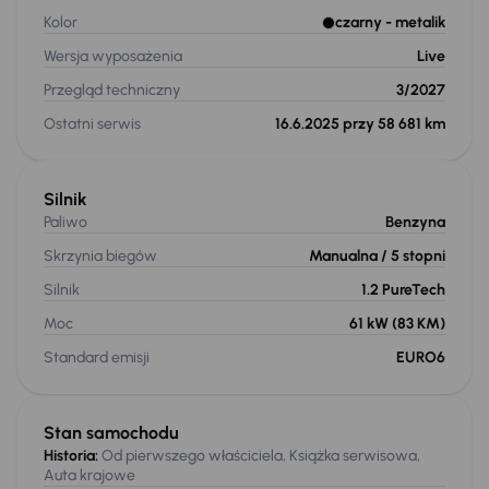
Kolor
czarny
- metalik
Wersja wyposażenia
Live
Przegląd techniczny
3/2027
Ostatni serwis
16.6.2025 przy 58 681 km
Silnik
Paliwo
Benzyna
Skrzynia biegów
Manualna
/ 5 stopni
Silnik
1.2 PureTech
Moc
61 kW
(83 KM)
Standard emisji
EURO6
Stan samochodu
Historia:
Od pierwszego właściciela, Książka serwisowa,
Auta krajowe