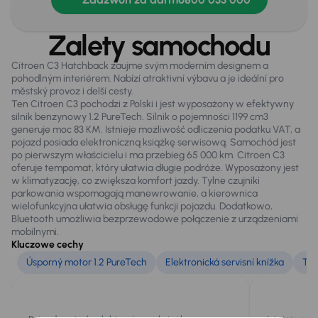
Kompresor -zestaw naprawczy
Zalety samochodu
Tylne czujniki parkowania
Citroen C3 Hatchback zaujme svým moderním designem a
pohodlným interiérem. Nabízí atraktivní výbavu a je ideální pro
Infotainment
městský provoz i delší cesty.
Ten Citroen C3 pochodzi z Polski i jest wyposażony w efektywny
Bluetooth
silnik benzynowy 1.2 PureTech. Silnik o pojemności 1199 cm3
generuje moc 83 KM. Istnieje możliwość odliczenia podatku VAT, a
System sterowania głosem
pojazd posiada elektroniczną książkę serwisową. Samochód jest
po pierwszym właścicielu i ma przebieg 65 000 km. Citroen C3
oferuje tempomat, który ułatwia długie podróże. Wyposażony jest
w klimatyzację, co zwiększa komfort jazdy. Tylne czujniki
Bezpieczeństwo
parkowania wspomagają manewrowanie, a kierownica
ABS
wielofunkcyjna ułatwia obsługę funkcji pojazdu. Dodatkowo,
Bluetooth umożliwia bezprzewodowe połączenie z urządzeniami
Airbag
mobilnymi.
Kluczowe cechy
ASR
Úsporný motor 1.2 PureTech
Elektronická servisní knížka
Te
ESP