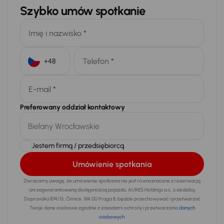
Szybko umów spotkanie
Imię i nazwisko
*
Telefon
*
+48
E-mail
*
Preferowany oddział kontaktowy
Jestem firmą / przedsiębiorcą
Umówienie spotkania
Zwracamy uwagę, że umówienie spotkania nie jest równoznaczne z rezerwacją
ani zagwarantowaną dostępnością pojazdu. AURES Holdings a.s., z siedzibą
Dopraváků 874/15, Čimice, 184 00 Praga 8, będzie przechowywać i przetwarzać
Twoje dane osobowe zgodnie z zasadami ochrony i przetwarzania
danych
osobowych
.