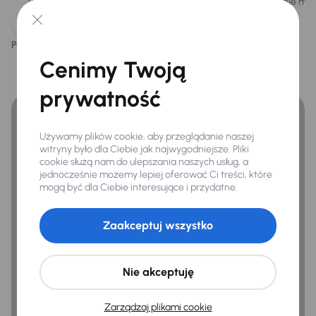
Pojazd posiada elektroniczną książkę
Istnieje mo
Ogólne
serwisową.
Hf
Podoba ci się ten opis?
Tak
Nie
Połączenie USB (audio)
Finansowanie
Cenimy Twoją
Zyskaj lepsze warunki finansowania niż v banku.
prywatność
Używamy plików cookie, aby przeglądanie naszej
witryny było dla Ciebie jak najwygodniejsze. Pliki
cookie służą nam do ulepszania naszych usług, a
jednocześnie możemy lepiej oferować Ci treści, które
mogą być dla Ciebie interesujące i przydatne.
Zaakceptuj wszystko
Nie akceptuję
Zarządzaj plikami cookie