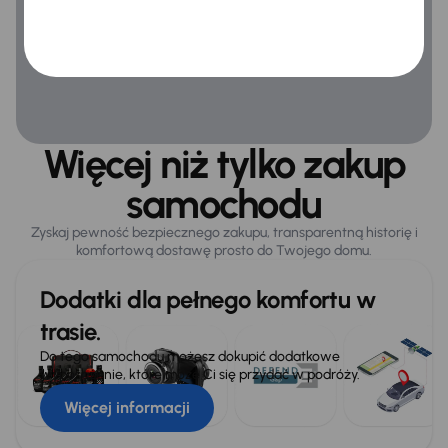
Więcej niż tylko zakup
samochodu
Zyskaj pewność bezpiecznego zakupu, transparentną historię i
komfortową dostawę prosto do Twojego domu.
Dodatki dla pełnego komfortu w
trasie.
Do tego samochodu możesz dokupić dodatkowe
wyposażenie, które może Ci się przydać w podróży.
Więcej informacji