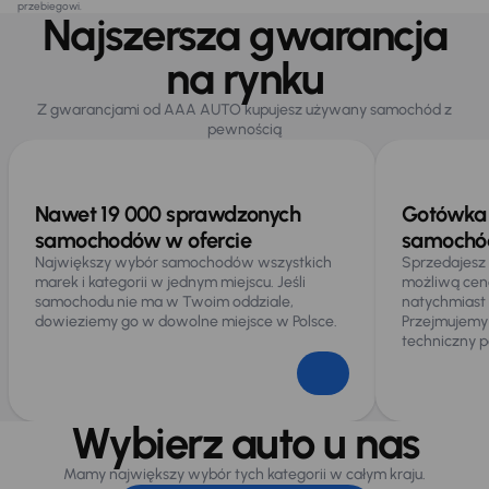
przebiegowi.
Najszersza gwarancja
na rynku
Z gwarancjami od AAA AUTO kupujesz używany samochód z
pewnością
Nawet 19 000 sprawdzonych
Gotówka 
samochodów w ofercie
samochód
Największy wybór samochodów wszystkich
Sprzedajesz
marek i kategorii w jednym miejscu. Jeśli
możliwą cen
samochodu nie ma w Twoim oddziale,
natychmiast
dowieziemy go w dowolne miejsce w Polsce.
Przejmujemy
techniczny p
Wybierz auto u nas
Mamy największy wybór tych kategorii w całym kraju.