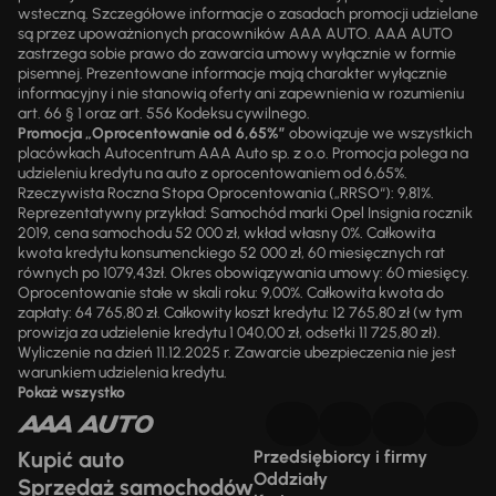
wsteczną. Szczegółowe informacje o zasadach promocji udzielane
są przez upoważnionych pracowników AAA AUTO. AAA AUTO
zastrzega sobie prawo do zawarcia umowy wyłącznie w formie
pisemnej. Prezentowane informacje mają charakter wyłącznie
informacyjny i nie stanowią oferty ani zapewnienia w rozumieniu
art. 66 § 1 oraz art. 556 Kodeksu cywilnego.
Promocja „Oprocentowanie od 6,65%”
obowiązuje we wszystkich
placówkach Autocentrum AAA Auto sp. z o.o. Promocja polega na
udzieleniu kredytu na auto z oprocentowaniem od 6,65%.
Rzeczywista Roczna Stopa Oprocentowania („RRSO“): 9,81%.
Reprezentatywny przykład: Samochód marki Opel Insignia rocznik
2019, cena samochodu 52 000 zł, wkład własny 0%. Całkowita
kwota kredytu konsumenckiego 52 000 zł, 60 miesięcznych rat
równych po 1079,43zł. Okres obowiązywania umowy: 60 miesięcy.
Oprocentowanie stałe w skali roku: 9,00%. Całkowita kwota do
zapłaty: 64 765,80 zł. Całkowity koszt kredytu: 12 765,80 zł (w tym
prowizja za udzielenie kredytu 1 040,00 zł, odsetki 11 725,80 zł).
Wyliczenie na dzień 11.12.2025 r. Zawarcie ubezpieczenia nie jest
warunkiem udzielenia kredytu.
Pokaż wszystko
Kupić auto
Przedsiębiorcy i firmy
Oddziały
Sprzedaż samochodów