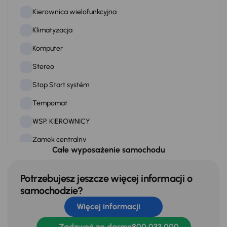
Kierownica wielofunkcyjna
Klimatyzacja
Komputer
Stereo
Stop Start systém
Tempomat
WSP. KIEROWNICY
Zamek centralny
Całe wyposażenie samochodu
Na zewnątrz
Potrzebujesz jeszcze więcej informacji o
Światła przeciwmgielne
samochodzie?
Więcej informacji
Extra
Zadzwoń za darmo
800 033 000