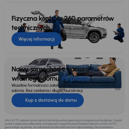
Fizyczna kontrola 260 parametrów
technicznych
Więcej informacji
Nowy samochód z zacisza
własnego domu.
Po prostu.
Wszelkie formalności załatwisz bez konieczności wizyty w
salonie. Bez czekania i długiej biurokracji.
Kup z dostawą do domu
AAA AUTO udziela na ten samochód dożywotniej gwarancji na legalne pochodzenie. Pojazd
został w pełni zweryfikowany w krajowych i zagranicznych bazach danych, a AAA AUTO
gwarantuje na piśmie, że wskazania licznika kilometrów odpowiadają rzeczywistemu