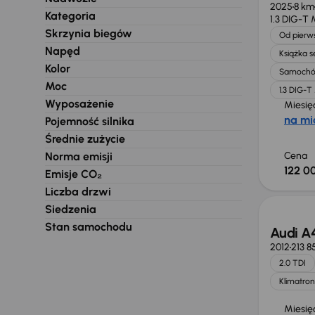
2025
8 km
Kategoria
1.3 DIG-T
Skrzynia biegów
Od pierws
Napęd
Książka 
Kolor
Samochó
Moc
1.3 DIG-
Wyposażenie
Miesię
na mi
Pojemność silnika
Średnie zużycie
Norma emisji
Cena
122 00
Emisje CO₂
Liczba drzwi
Siedzenia
Stan samochodu
Audi A
2012
213 8
2.0 TDI
Klimatron
Miesię