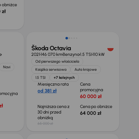
 obniżce
 zł
Taniej o 1 000 zł
Škoda Octavia
a
2021
146 070 km
Benzyna
1.5 TSI
110 kW
Od pierwszego właściciela
Navi
Książka serwisowa
Auta krajowe
1.5 TSI
+7 kolejnych
Miesięczna rata
Cena
promocyjna
od 381 zł
omocyjna
60 000 zł
zł
Najniższa cena z
Cena po obniżce
30 dni przed
64 000 zł
obniżką
65 000 zł
Taniej o 2 000 zł