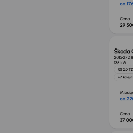
od 176
Cena
29 50
Škoda 
2015
272 
135 kW
RS 2.0 TD
+7 kolejn
Miesię
od 22
Cena
37 00