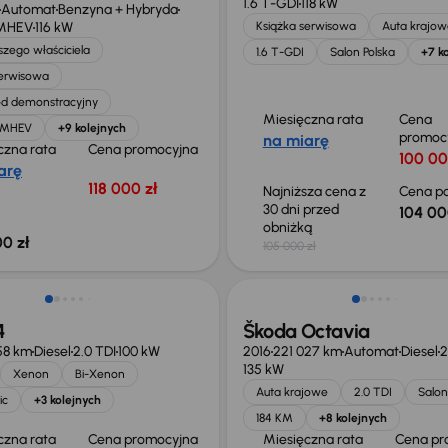
1.6 T-GDI
118 kW
Automat
Benzyna + Hybryda
 MHEV
116 kW
Książka serwisowa
Auta krajow
zego właściciela
1.6 T-GDI
Salon Polska
+7 k
serwisowa
d demonstracyjny
Miesięczna rata
Cena
T MHEV
+9 kolejnych
promoc
na miarę
czna rata
Cena promocyjna
100 00
arę
118 000 zł
Najniższa cena z
Cena po
30 dni przed
104 00
obniżką
0 zł
105 000 zł
4
Škoda Octavia
58 km
Diesel
2.0 TDI
100 kW
2016
221 027 km
Automat
Diesel
2
135 kW
Xenon
Bi-Xenon
Auta krajowe
2.0 TDI
Salon
ic
+3 kolejnych
184 KM
+8 kolejnych
czna rata
Cena promocyjna
Miesięczna rata
Cena pr