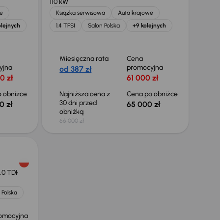
110 kW
e
Książka serwisowa
Auta krajowe
olejnych
1.4 TFSI
Salon Polska
+9 kolejnych
Miesięczna rata
Cena
yjna
promocyjna
od 387 zł
0 zł
61 000 zł
 obniżce
Najniższa cena z
Cena po obniżce
30 dni przed
0 zł
65 000 zł
obniżką
66 000 zł
.0 TDI
 Polska
omocyjna