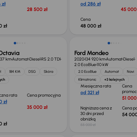
 zł
od 286 zł
28 500 zł
45 000 
Cena
0 zł
48 000 zł
Taniej o 1 000 zł
Octavia
Ford Mondeo
837 km
Automat
Diesel
RS 2.0 TDI
2020
134 920 km
Automat
Diesel
2.0 EcoBlue
110 kW
I
184 KM
DSG
Skóra
2.0 EcoBlue
Automat
Navi
ych
Klimatronic
+3 kolejnych
Miesięczna rata
Cena
promoc
od 321 zł
czna rata
Cena promocyjna
51 000
0 zł
35 000 zł
Najniższa cena z
Cena po
30 dni przed
54 000
obniżką
0 zł
55 000 zł
Taniej o 500 zł