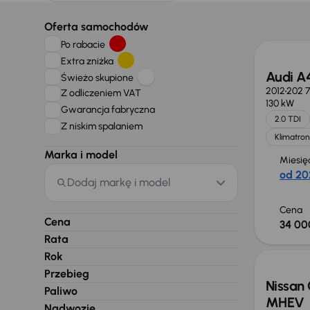
Oferta samochodów
Po rabacie
Extra zniżka
Audi A
Świeżo skupione
2012
202 
Z odliczeniem VAT
130 kW
Gwarancja fabryczna
2.0 TDI
Z niskim spalaniem
Klimatron
Marka i model
Miesię
od 20
Dodaj markę i model
Cena
Cena
34 00
Od now
Rata
Rok
Przebieg
Nissan 
Paliwo
MHEV
Nadwozie