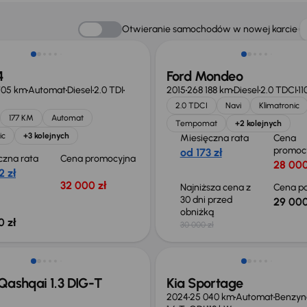
Taniej o 1 000 zł
Otwieranie samochodów w nowej karcie
4
Ford Mondeo
705 km
Automat
Diesel
2.0 TDI
2015
268 188 km
Diesel
2.0 TDCI
11
2.0 TDCI
Navi
Klimatronic
177 KM
Automat
Tempomat
+2 kolejnych
ic
+3 kolejnych
Miesięczna rata
Cena
promoc
od 173 zł
czna rata
Cena promocyjna
28 000
2 zł
32 000 zł
Najniższa cena z
Cena po
30 dni przed
29 000
obniżką
0 zł
30 000 zł
ego taniej o 36 775 zł
Taniej o 1 000 zł
Qashqai 1.3 DIG-T
Kia Sportage
2024
25 040 km
Automat
Benzyn