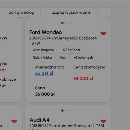
Sortuj według
Zapisz wyszukiwanie
Ford Mondeo
0 kW
2016
158 874 km
Benzyna
1.5 EcoBoost
118 kW
Auta krajowe
1.5 EcoBoost
Salon Polska
Navi
+3 kolejnych
yjna
Miesięczna rata
Cena promocyjna
 zł
od 214 zł
34 000 zł
 obniżce
 zł
Cena
36 000 zł
Taniej o 1 000 zł
Audi A4
a
2018
150 329 km
Automat
Benzyna
1.4 TFSI