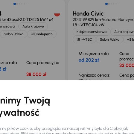
4
Honda Civic
15 km
Diesel
2.0 TDI
125 kW
4x4
2013
199 829 km
Automat
Benzyn
1.8 i-VTEC
104 kW
serwisowa
Auta krajowe
Książka serwisowa
Auta krajow
Salon Polska
+10 kolejnych
1.8 i-VTEC
Salon Polska
+5 k
Miesięczna rata
Cena
promoc
od 202 zł
czna rata
Cena promocyjna
32 000
 zł
38 000 zł
Najniższa cena z
Cena po
30 dni przed
34 000
obniżką
0 zł
34 500 zł
nimy Twoją
ywatność
4
Opel Insignia
56 km
Automat
Diesel
2.0 TDI
2021
109 264 km
Automat
Diesel
2
128 kW
y plików cookie, aby przeglądanie naszej witryny było dla Ciebie jak
odniejsze. Pliki cookie służą nam do ulepszania naszych usług, a jednocz