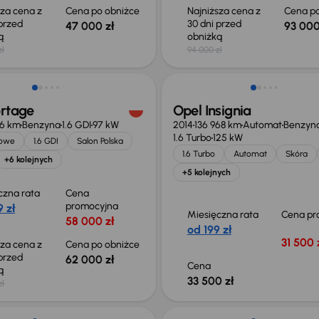
sza cena z
Cena po obniżce
Najniższa cena z
Cena po
 przed
30 dni przed
47 000 zł
93 000
ką
obniżką
zł
94 000 zł
o 2 000 zł
ortage
Opel Insignia
66 km
Benzyna
1.6 GDI
97 kW
2014
136 968 km
Automat
Benzyn
1.6 Turbo
125 kW
jowe
1.6 GDI
Salon Polska
1.6 Turbo
Automat
Skóra
+6 kolejnych
+5 kolejnych
czna rata
Cena
promocyjna
 zł
Miesięczna rata
Cena pr
58 000 zł
od 199 zł
31 500 
sza cena z
Cena po obniżce
 przed
62 000 zł
Cena
ką
33 500 zł
zł
o 1 500 zł
Możliwość odliczenia VAT