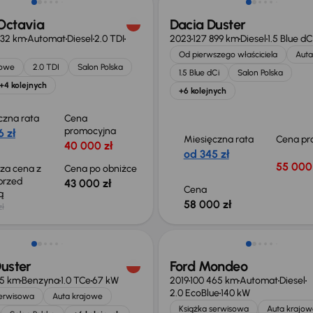
Octavia
Dacia Duster
432 km
Automat
Diesel
2.0 TDI
2023
127 899 km
Diesel
1.5 Blue dC
Od pierwszego właściciela
Auta
jowe
2.0 TDI
Salon Polska
1.5 Blue dCi
Salon Polska
+4 kolejnych
+6 kolejnych
czna rata
Cena
promocyjna
 zł
Miesięczna rata
Cena pr
40 000 zł
od 345 zł
55 000 
sza cena z
Cena po obniżce
 przed
43 000 zł
Cena
ką
58 000 zł
zł
o 700 zł
uster
Ford Mondeo
75 km
Benzyna
1.0 TCe
67 kW
2019
100 465 km
Automat
Diesel
2.0 EcoBlue
140 kW
serwisowa
Auta krajowe
Książka serwisowa
Auta krajow