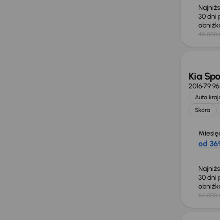
Najniż
30 dni
obniż
45 000 
Taniej 
Kia Sp
2016
79 9
Auta kra
Skóra
Miesię
od 369
Najniż
30 dni
obniż
64 000 
Taniej 