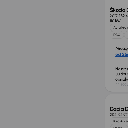
Škoda 
2017
232 
110 kW
Auta kra
DSG
Miesię
od 256
Najniż
30 dni
obniż
44 500 
Taniej 
Dacia D
2021
92 9
Książka 