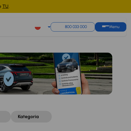
ne
TU
.
Sortuj według
Zapisz wyszukiwanie
800 033 000
Menu
Kategoria