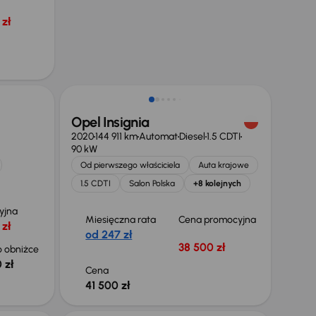
zł
Możliwość odliczenia VAT
Opel Insignia
2020
144 911 km
Automat
Diesel
1.5 CDTI
90 kW
Od pierwszego właściciela
Auta krajowe
1.5 CDTI
Salon Polska
+8 kolejnych
yjna
Miesięczna rata
Cena promocyjna
 zł
od 247 zł
38 500 zł
 obniżce
 zł
Cena
41 500 zł
Świeżo skupione