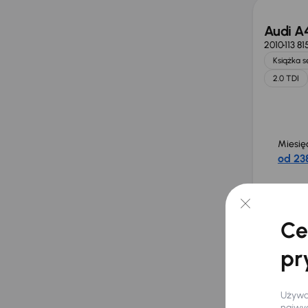
Audi A
2010
113 8
Książka 
2.0 TDI
Miesię
od 238
Cena
40 00
Ce
pr
Audi A
2018
182 0
140 kW
Używam
najwyg