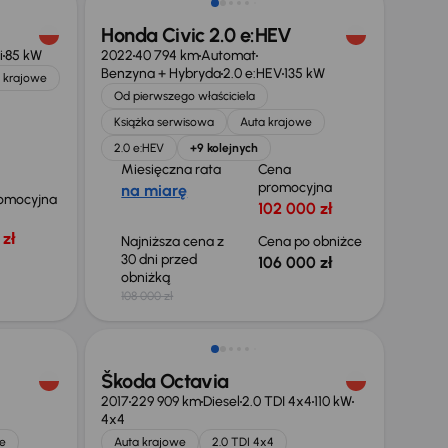
Honda Civic 2.0 e:HEV
i
85 kW
2022
40 794 km
Automat
Benzyna + Hybryda
2.0 e:HEV
135 kW
 krajowe
Od pierwszego właściciela
Książka serwisowa
Auta krajowe
2.0 e:HEV
+9 kolejnych
Miesięczna rata
Cena
promocyjna
na miarę
omocyjna
102 000 zł
zł
Najniższa cena z
Cena po obniżce
30 dni przed
106 000 zł
obniżką
108 000 zł
Škoda Octavia
2017
229 909 km
Diesel
2.0 TDI 4x4
110 kW
4x4
e
Auta krajowe
2.0 TDI 4x4