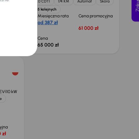
Skóra
2.0 CDTI
174 KM
Automat
Skóra
+5 kolejnych
omocyjna
Miesięczna rata
Cena promocyjna
od 387 zł
zł
61 000 zł
Cena
65 000 zł
HEV
110 kW
e
yjna
 zł