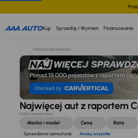
Prze
Szukam:
Sprawdzone samochody
Anuluj wszystko
Kup
Sprzedaj / Wymień
Finansowanie
Samochody używane
Najwięcej aut z raportem C
4 220 samochodów
Marka i model
Cena
Rata
Sprawdzone samochody
Anuluj wszystko