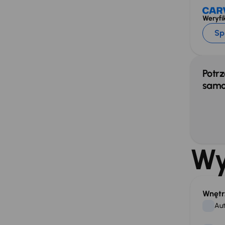
Weryfik
Sp
Potrz
samo
Wy
Wnętr
Aut