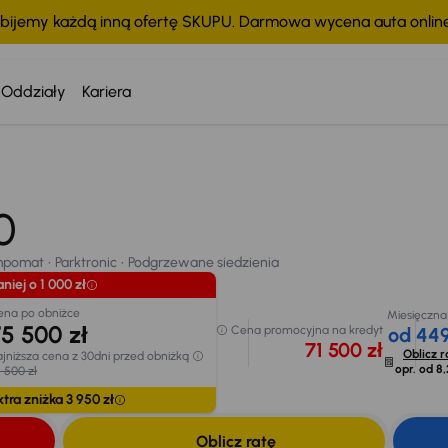
bijemy każdą inną ofertę SKUPU. Darmowa wycena auta onli
Oddziały
Kariera
Taniej o 1 000 zł
Cena po obniżce
75 500 zł
20
pomat
Parktronic
Podgrzewane siedzienia
Najniższa cena z 30dni
przed obniżką
chodu
76 500 zł
mpomat
Parktronic
Podgrzewane siedzienia
Extra zniżka 3 950 zł
niej o 1 000 zł
ena po obniżce
Miesięczna
5 500 zł
Cena promocyjna na kredyt
od 449
71 500 zł
Oblicz r
jniższa cena z 30dni przed obniżką
opr. od
8,
 500 zł
tra zniżka 3 950 zł
Oblicz ratę