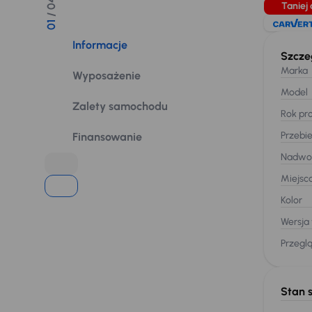
/ 04
Taniej 
01
Informacje
Szcze
Marka
Wyposażenie
Model
Zalety samochodu
Rok pro
Przebi
Finansowanie
Nadwo
Miejsc
Kolor
Wersja
Przegl
Stan 