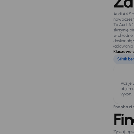
Za
Audi A4 Se
nowoczesne
Ta Audi A4
skrzynię b
w chłodne 
doskonałą 
ładowania
Kluczowe 
Silnik b
Vůz je
objemu 
výkon.
Podoba ci s
Fi
Zyskaj lep