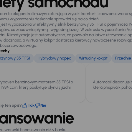
lety samochodu
dan to elegancka limuzyna oferująca wysoki komfort i zaawansowane s
mu wyposażeniu doskonale sprawdzi się na co dzień.
 jest wyposażona w efektywny silnik benzynowy 35 TFSI o pojemności 
iegów, co zapewnia płynną i wygodną jazdę. W zakresie wyposażenia Aud
dni. Klimatyzacja jest automatyczna, co pozwala na łatwe utrzymanie o
widoczność, a wirtualny kokpit dostarcza kierowcy nowoczesne rozwią
 bezprzewodowego.
cechy
enzynowy 35 TFSI
Hybrydowy napęd
Wirtualny kokpit
Przednie
 vybaven benzínovým motorem 35 TFSI o
Automobil disponuje a
1984 ccm, který poskytuje plynulý jízdní
která přispívá k pohod
ię ten opis?
Tak
Nie
nansowanie
sze warunki finansowania niż v banku.