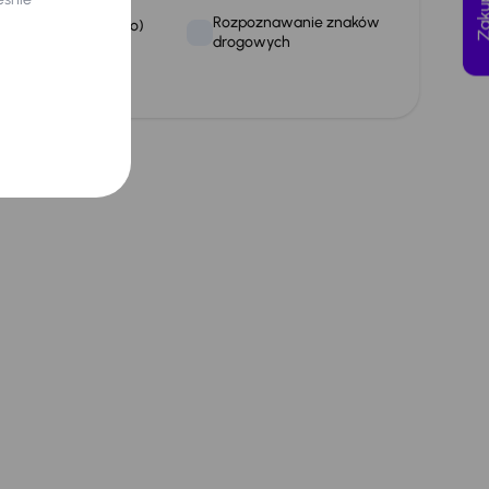
Rozpoznawanie znaków
ołączenie USB (audio)
drogowych
wiatła mijania LED