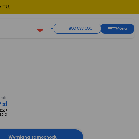
ne
TU
.
800 033 000
Menu
Miesięczna rata
Cena promocyjna na
od 449 zł
kredyt
71 500 zł
Oblicz raty
z
opr. od
8,25 %
 rata
 zł
aty
z
25 %
Wymiana samochodu