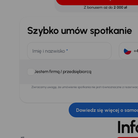
Z bonusem aż do
2 000 zł
Szybko umów spotkanie
Imię i nazwisko
*
Jestem firmą / przedsiębiorcą
Zwracamy uwagę, że umówienie spotkania nie jest równoznaczne z rezerwacją
Dowiedz się więcej o samo
In