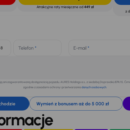
Atrakcyjne raty miesięczne od
449 zł
z 
Telefon
*
E-mail
*
+48
 ani zagwarantowaną dostępnością pojazdu. AURES Holdings a.s., z siedzibą Dopraváků 874/15, Či
zgodnie z zasadami ochrony i przetwarzania
danych osobowych
.
chodzie
Wymień z bonusem aż do 5 000 zł
formacje