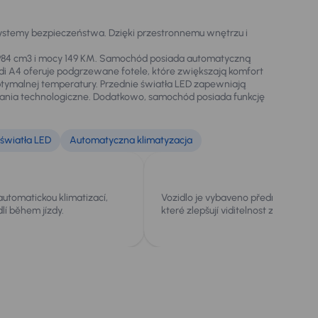
ystemy bezpieczeństwa. Dzięki przestronnemu wnętrzu i
1984 cm3 i mocy 149 KM. Samochód posiada automatyczną
i A4 oferuje podgrzewane fotele, które zwiększają komfort
ptymalnej temperatury. Przednie światła LED zapewniają
zania technologiczne. Dodatkowo, samochód posiada funkcję
 światła LED
Automatyczna klimatyzacja
utomatickou klimatizací,
Vozidlo je vybaveno předními LED s
lí během jízdy.
které zlepšují viditelnost za všech 