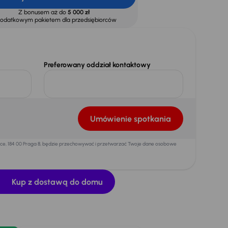
Z bonusem aż do
5 000 zł
dodatkowym pakietem dla przedsiębiorców
Preferowany oddział kontaktowy
Umówienie spotkania
mice, 184 00 Praga 8, będzie przechowywać i przetwarzać Twoje dane osobowe
Kup z dostawą do domu