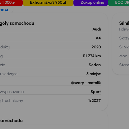
o 1 000 zł
Extra zniżka 3 950 zł
Zakup online
ECO DR
góły samochodu
Silni
Audi
Paliw
A4
Skrz
dukcji
2020
Silnik
eg
111 774 km
Moc
zie
Sedan
Stand
a siedzące
5
miejsc
szary
- metalik
 wyposażenia
Sport
ąd techniczny
1/2027
samochodu