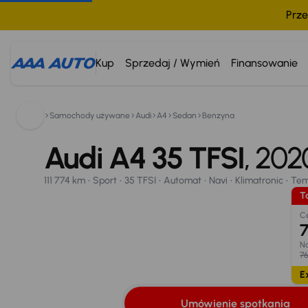
Prze
Kup
Sprzedaj / Wymień
Finansowanie
Samochody używane
Audi
A4
Sedan
Benzyna
Audi A4
800 033 000
2020
111 774 km
Audi A4 35 TFSI
Sport
35 TFSI
Automat
Navi
Klimatronic
, 20
Tem
Taniej o 1 000 zł
Umówienie spotkania
Oblicz ratę
Wymiana samo
111 774 km
Sport
35 TFSI
Automat
Navi
Klimatronic
Te
Opr. od
Ta
8,25 %
29
C
7
Na
76
Ex
Umówienie spotkania