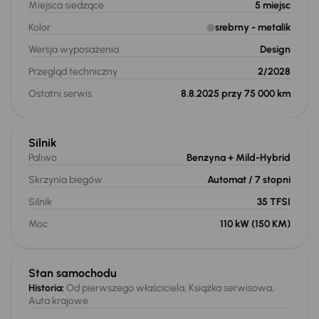
Miejsca siedzące
5
miejsc
Kolor
srebrny
- metalik
Wersja wyposażenia
Design
Przegląd techniczny
2/2028
Ostatni serwis
8.8.2025 przy 75 000 km
Silnik
Paliwo
Benzyna
+ Mild-Hybrid
Skrzynia biegów
Automat
/ 7 stopni
Silnik
35 TFSI
Moc
110 kW
(150 KM)
Stan samochodu
Historia:
Od pierwszego właściciela, Książka serwisowa,
Auta krajowe