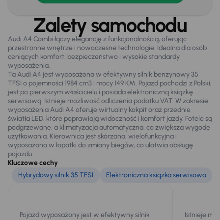
Zamek centralny
Zalety samochodu
Audi A4 Combi łączy elegancję z funkcjonalnością, oferując
przestronne wnętrze i nowoczesne technologie. Idealna dla osób
Na zewnątrz
ceniących komfort, bezpieczeństwo i wysokie standardy
Bezkluczowe otwieranie auta
wyposażenia.
Ta Audi A4 jest wyposażona w efektywny silnik benzynowy 35
Czujniki parkowania prz. i tył
TFSI o pojemności 1984 cm3 i mocy 149 KM. Pojazd pochodzi z Polski,
jest po pierwszym właścicielu i posiada elektroniczną książkę
El. otwierany bagażnik
serwisową. Istnieje możliwość odliczenia podatku VAT. W zakresie
wyposażenia Audi A4 oferuje wirtualny kokpit oraz przednie
Elektr. składane lusterka
światła LED, które poprawiają widoczność i komfort jazdy. Fotele są
podgrzewane, a klimatyzacja automatyczna, co zwiększa wygodę
Oryginalne Alufelgi
użytkowania. Kierownica jest skórzana, wielofunkcyjna i
wyposażona w łopatki do zmiany biegów, co ułatwia obsługę
Przednie światła LED
pojazdu.
Kluczowe cechy
Relingi dachowe
Hybrydowy silnik 35 TFSI
Elektroniczna książka serwisowa
Światła przeciwmgielne
Pojazd wyposażony jest w efektywny silnik
Istnieje mo