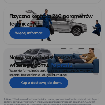
Fizyczna kontrola 260 parametrów
technicznych
Więcej informacji
Nowy samochód z zacisza
własnego domu.
Po prostu.
Wszelkie formalności załatwisz bez konieczności wizyty w
salonie. Bez czekania i długiej biurokracji.
Kup z dostawą do domu
AAA AUTO udziela na ten samochód dożywotniej gwarancji na legalne pochodzenie. Pojazd
został w pełni zweryfikowany w krajowych i zagranicznych bazach danych, a AAA AUTO
gwarantuje na piśmie, że wskazania licznika kilometrów odpowiadają rzeczywistemu