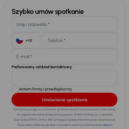
Szybko umów spotkanie
Imię i nazwisko
*
Telefon
*
+48
E-mail
*
Preferowany oddział kontaktowy
Jestem firmą / przedsiębiorcą
Umówienie spotkania
Zwracamy uwagę, że umówienie spotkania nie jest równoznaczne z rezerwacją
ani zagwarantowaną dostępnością pojazdu. AURES Holdings a.s., z siedzibą
Dopraváků 874/15, Čimice, 184 00 Praga 8, będzie przechowywać i przetwarzać
Twoje dane osobowe zgodnie z zasadami ochrony i przetwarzania
danych