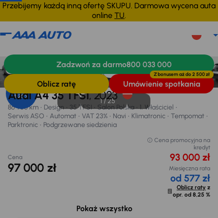
Przebijemy każdą inną ofertę SKUPU. Darmowa wycena auta
online
TU
.
Audi A4
2023
86 900 km
Zadzwoń za darmo
800 033 000
Informacje
Wyposażenie
Zalety samochodu
Finansowanie
Możliwość odliczenia VAT
Z bonusem aż do
2 500 zł
Oblicz ratę
Umówienie spotkania
Opr. od
Audi A4 35 TFSI
, 2023
8,25 %
1 /
25
86 900 km
Design
35 TFSI
Salon Polska
1. Właściciel
Serwis ASO
Automat
VAT 23%
Navi
Klimatronic
Tempomat
Parktronic
Podgrzewane siedzienia
Cena promocyjna na
kredyt
93 000 zł
Cena
97 000 zł
Miesięczna rata
od 577 zł
Oblicz raty
z
opr. od
8,25 %
Możliwe odliczenie podatku VAT
18 140 zł
Pokaż wszystko