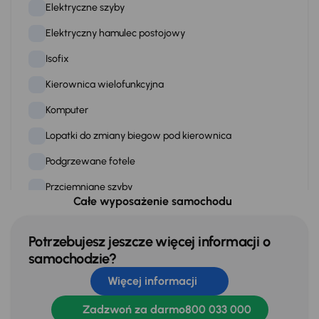
Elektryczne szyby
Elektryczny hamulec postojowy
Isofix
Kierownica wielofunkcyjna
Komputer
Lopatki do zmiany biegow pod kierownica
Podgrzewane fotele
Przciemniane szyby
Całe wyposażenie samochodu
Skórzana kierownica
Stereo
Potrzebujesz jeszcze więcej informacji o
samochodzie?
Stop Start systém
Więcej informacji
Tempomat
Zadzwoń za darmo
800 033 000
WSP. KIEROWNICY