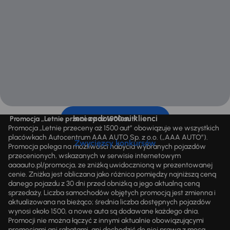
Inni zadowoleni klienci
Promocja „Letnie przeceny aż 1500 aut”
Promocja „Letnie przeceny aż 1500 aut” obowiązuje we wszystkich
placówkach Autocentrum AAA AUTO Sp. z o.o. („AAA AUTO”).
Zwycięzcy konkursów
Promocja polega na możliwości nabycia wybranych pojazdów
przecenionych, wskazanych w serwisie internetowym
aaaauto.pl/promocja, ze zniżką uwidocznioną w prezentowanej
cenie. Zniżka jest obliczana jako różnica pomiędzy najniższą ceną
danego pojazdu z 30 dni przed obniżką a jego aktualną ceną
sprzedaży. Liczba samochodów objętych promocją jest zmienna i
aktualizowana na bieżąco; średnia liczba dostępnych pojazdów
wynosi około 1500, a nowe auta są dodawane każdego dnia.
Promocji nie można łączyć z innymi aktualnie obowiązującymi
promocjami ani rabatami, ani dochodzić do niej prawa z mocą