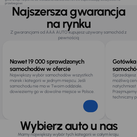
przebiegowi.
Najszersza gwarancja
na rynku
Z gwarancjami od AAA AUTO kupujesz używany samochód z
pewnością
Nawet 19 000 sprawdzonych
Gotówka 
samochodów w ofercie
samochód
Największy wybór samochodów wszystkich
Sprzedajesz
marek i kategorii w jednym miejscu. Jeśli
możliwą cen
samochodu nie ma w Twoim oddziale,
natychmiast
dowieziemy go w dowolne miejsce w Polsce.
Przejmujemy
techniczny p
Wybierz auto u nas
Mamy największy wybór tych kategorii w całym kraju.