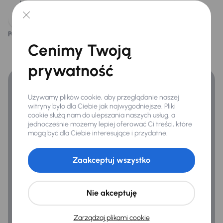
Extra
benzynowy 35 TFSI o mocy 149KM z napędem
hybrydowym.
Czujnik deszczu
Kamera cofania
Podoba ci się ten opis?
Tak
Nie
Finansowanie
Cenimy Twoją
Kompresor -zestaw naprawczy
Zyskaj lepsze warunki finansowania niż v banku.
prywatność
Infotainment
Bluetooth
Używamy plików cookie, aby przeglądanie naszej
witryny było dla Ciebie jak najwygodniejsze. Pliki
Ładowanie bezprzewodowe
cookie służą nam do ulepszania naszych usług, a
jednocześnie możemy lepiej oferować Ci treści, które
MirrorLink
mogą być dla Ciebie interesujące i przydatne.
Nawigacja
Zaakceptuj wszystko
Virtual cockpit
Nie akceptuję
Bezpieczeństwo
ABS
Zarządzaj plikami cookie