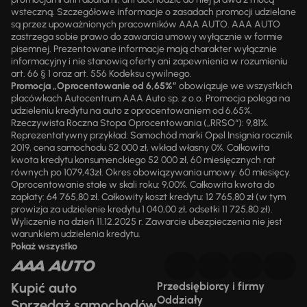
wsteczną. Szczegółowe informacje o zasadach promocji udzielane
są przez upoważnionych pracowników AAA AUTO. AAA AUTO
zastrzega sobie prawo do zawarcia umowy wyłącznie w formie
pisemnej. Prezentowane informacje mają charakter wyłącznie
informacyjny i nie stanowią oferty ani zapewnienia w rozumieniu
art. 66 § 1 oraz art. 556 Kodeksu cywilnego.
Promocja „Oprocentowanie od 6,65%”
obowiązuje we wszystkich
placówkach Autocentrum AAA Auto sp. z o.o. Promocja polega na
udzieleniu kredytu na auto z oprocentowaniem od 6,65%.
Rzeczywista Roczna Stopa Oprocentowania („RRSO“): 9,81%.
Reprezentatywny przykład: Samochód marki Opel Insignia rocznik
2019, cena samochodu 52 000 zł, wkład własny 0%. Całkowita
kwota kredytu konsumenckiego 52 000 zł, 60 miesięcznych rat
równych po 1079,43zł. Okres obowiązywania umowy: 60 miesięcy.
Oprocentowanie stałe w skali roku: 9,00%. Całkowita kwota do
zapłaty: 64 765,80 zł. Całkowity koszt kredytu: 12 765,80 zł (w tym
prowizja za udzielenie kredytu 1 040,00 zł, odsetki 11 725,80 zł).
Wyliczenie na dzień 11.12.2025 r. Zawarcie ubezpieczenia nie jest
warunkiem udzielenia kredytu.
Pokaż wszystko
Kupić auto
Przedsiębiorcy i firmy
Oddziały
Sprzedaż samochodów