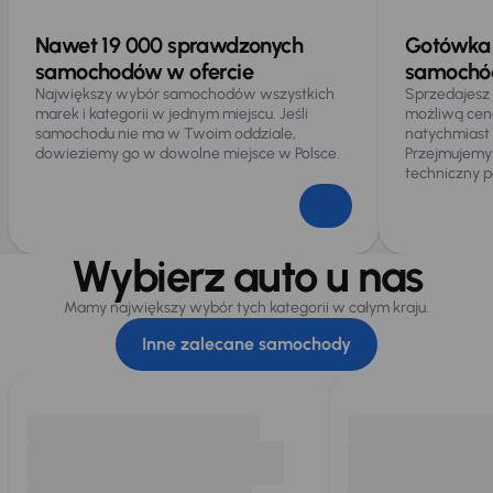
Nawet 19 000 sprawdzonych
Gotówka 
samochodów w ofercie
samochód
Największy wybór samochodów wszystkich
Sprzedajesz
marek i kategorii w jednym miejscu. Jeśli
możliwą cen
samochodu nie ma w Twoim oddziale,
natychmiast
dowieziemy go w dowolne miejsce w Polsce.
Przejmujemy
techniczny p
Wybierz auto u nas
Mamy największy wybór tych kategorii w całym kraju.
Inne zalecane samochody