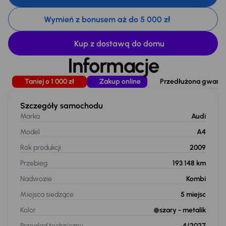
Wymień z bonusem aż do 5 000 zł
Kup z dostawą do domu
Informacje
Taniej o 1 000 zł
Zakup online
Przedłużona gwaranc
Szczegóły samochodu
Marka
Audi
Model
A4
Rok produkcji
2009
Przebieg
193 148 km
Nadwozie
Kombi
Miejsca siedzące
5
miejsc
Kolor
szary
- metalik
Przegląd techniczny
4/2027