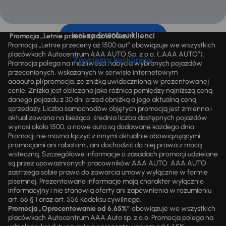
Inni zadowoleni klienci
Promocja „Letnie przeceny aż 1500 aut”
Promocja „Letnie przeceny aż 1500 aut” obowiązuje we wszystkich
placówkach Autocentrum AAA AUTO Sp. z o.o. („AAA AUTO”).
Zwycięzcy konkursów
Promocja polega na możliwości nabycia wybranych pojazdów
przecenionych, wskazanych w serwisie internetowym
aaaauto.pl/promocja, ze zniżką uwidocznioną w prezentowanej
cenie. Zniżka jest obliczana jako różnica pomiędzy najniższą ceną
danego pojazdu z 30 dni przed obniżką a jego aktualną ceną
sprzedaży. Liczba samochodów objętych promocją jest zmienna i
aktualizowana na bieżąco; średnia liczba dostępnych pojazdów
wynosi około 1500, a nowe auta są dodawane każdego dnia.
Promocji nie można łączyć z innymi aktualnie obowiązującymi
promocjami ani rabatami, ani dochodzić do niej prawa z mocą
wsteczną. Szczegółowe informacje o zasadach promocji udzielane
są przez upoważnionych pracowników AAA AUTO. AAA AUTO
zastrzega sobie prawo do zawarcia umowy wyłącznie w formie
pisemnej. Prezentowane informacje mają charakter wyłącznie
informacyjny i nie stanowią oferty ani zapewnienia w rozumieniu
art. 66 § 1 oraz art. 556 Kodeksu cywilnego.
Promocja „Oprocentowanie od 6,65%”
obowiązuje we wszystkich
placówkach Autocentrum AAA Auto sp. z o.o. Promocja polega na