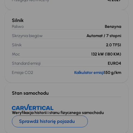
Silnik
Paliwo
Benzyna
Skrzynia biegów
Automat
/ 7 stopni
Silnik
2.0 TFSI
Moc
132 kW
(180 KM)
Standard emisji
EURO4
Emisje CO2
Kalkulator emisji
150 g/km
Stan samochodu
Weryfikacja historii i stanu fizycznego samochodu
Sprawdź historię pojazdu