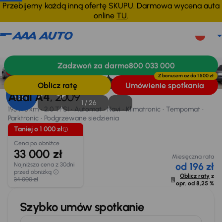
Przebijemy każdą inną ofertę SKUPU. Darmowa wycena auta
online
TU
.
Audi A4
2009
193 148 km
Zadzwoń za darmo
800 033 000
Informacje
Wyposażenie
Zalety samochodu
Finansowanie
Taniej o 1 000 zł
Z bonusem aż do
1 500 zł
Oblicz ratę
Umówienie spotkania
Opr. od
Audi A4
, 2009
8,25 %
1 /
26
193 148 km
2.0 TFSI
Automat
Navi
Klimatronic
Tempomat
Parktronic
Podgrzewane siedzienia
Taniej o 1 000 zł
Cena po obniżce
33 000 zł
Miesięczna rata
od 196 zł
Najniższa cena z 30dni
przed obniżką
Oblicz raty
z
34 000 zł
opr. od
8,25 %
Szybko umów spotkanie