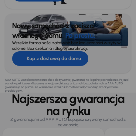
Nowy samochód z zacisza
własnego domu.
Po prostu.
Wszelkie formalności załatwisz bez konieczności wizyty w
salonie. Bez czekania i długiej biurokracji.
Kup z dostawą do domu
AAA AUTO udziela na ten samochód dożywotniej gwarancji na legalne pochodzenie. Pojazd
został w pełni zweryfikowany w krajowych i zagranicznych bazach danych, a AAA AUTO
gwarantuje na piśmie, że wskazania licznika kilometrów odpowiadają rzeczywistemu
przebiegowi.
Najszersza gwarancja
na rynku
Z gwarancjami od AAA AUTO kupujesz używany samochód z
pewnością