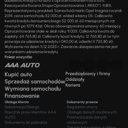
udzieleniu kredytu na auto z oprocentowaniem od 6,65%.
Rzeczywista Roczna Stopa Oprocentowania („RRSO“): 9,81%.
Reprezentatywny przykład: Samochód marki Opel Insignia rocznik
2019, cena samochodu 52 000 zł, wkład własny 0%. Całkowita
kwota kredytu konsumenckiego 52 000 zł, 60 miesięcznych rat
równych po 1079,43zł. Okres obowiązywania umowy: 60 miesięcy.
Oprocentowanie stałe w skali roku: 9,00%. Całkowita kwota do
zapłaty: 64 765,80 zł. Całkowity koszt kredytu: 12 765,80 zł (w tym
prowizja za udzielenie kredytu 1 040,00 zł, odsetki 11 725,80 zł).
Wyliczenie na dzień 11.12.2025 r. Zawarcie ubezpieczenia nie jest
warunkiem udzielenia kredytu.
Pokaż wszystko
Kupić auto
Przedsiębiorcy i firmy
Oddziały
Sprzedaż samochodów
Kariera
Wymiana samochodu
Finansowanie
Obsługa klienta
Dokumenty prawne
Reklamacje/Skarga
Regulamin strony
Rzecznik praw klientów AAA
Obsługa danych osobowych
AUTO
Przetwarzanie danych
Dokumenty do pobrania
osobowych
Zasady korzystania z plików