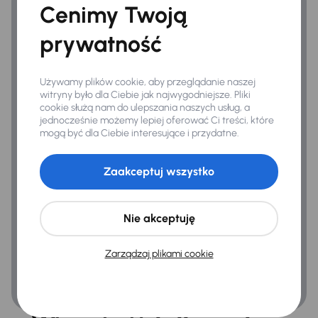
Cenimy Twoją
Bezpieczeństwo
prywatność
ABS
Airbag
Używamy plików cookie, aby przeglądanie naszej
witryny było dla Ciebie jak najwygodniejsze. Pliki
ASR
cookie służą nam do ulepszania naszych usług, a
jednocześnie możemy lepiej oferować Ci treści, które
Asystent podjazdu
mogą być dla Ciebie interesujące i przydatne.
ESP
Zaakceptuj wszystko
Kontrola tlaku v pneumatikách
Nie akceptuję
Ogólne
Hf
Zarządzaj plikami cookie
Podłokietnik