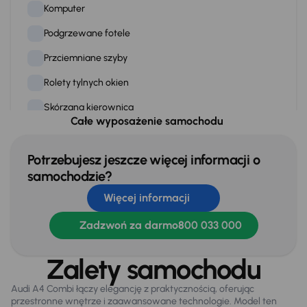
Komputer
Podgrzewane fotele
Przciemniane szyby
Rolety tylnych okien
Skórzana kierownica
Całe wyposażenie samochodu
Stereo
Tempomat
Potrzebujesz jeszcze więcej informacji o
samochodzie?
WSP. KIEROWNICY
Więcej informacji
Zamek centralny
Zadzwoń za darmo
800 033 000
ZM. PŁYT CD
Zalety samochodu
Na zewnątrz
Audi A4 Combi łączy elegancję z praktycznością, oferując
Automatyczne swiatla dzienne
przestronne wnętrze i zaawansowane technologie. Model ten