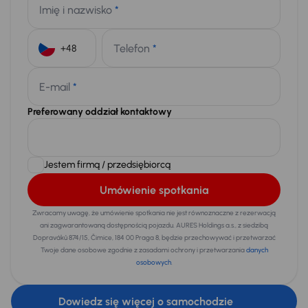
Imię i nazwisko
*
Telefon
*
+48
E-mail
*
Preferowany oddział kontaktowy
Jestem firmą / przedsiębiorcą
Umówienie spotkania
Zwracamy uwagę, że umówienie spotkania nie jest równoznaczne z rezerwacją
ani zagwarantowaną dostępnością pojazdu. AURES Holdings a.s., z siedzibą
Dopraváků 874/15, Čimice, 184 00 Praga 8, będzie przechowywać i przetwarzać
Twoje dane osobowe zgodnie z zasadami ochrony i przetwarzania
danych
osobowych
.
Dowiedz się więcej o samochodzie