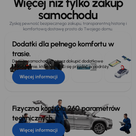
Więcej niż tylko zakup
samochodu
Zyskaj pewność bezpiecznego zakupu, transparentną historię i
komfortową dostawę prosto do Twojego domu.
Dodatki dla pełnego komfortu w
trasie.
Do tego samochodu możesz dokupić dodatkowe
wyposażenie, które może Ci się przydać w podróży.
Więcej informacji
Fizyczna kontrola 260 parametrów
technicznych
Więcej informacji