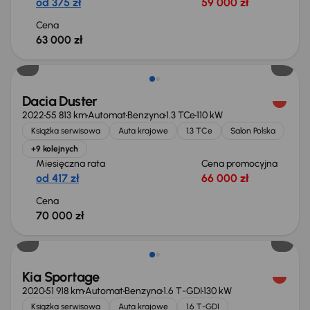
od 375 zł
59 000 zł
Cena
63 000 zł
Dacia Duster
2022
55 813 km
Automat
Benzyna
1.3 TCe
110 kW
Książka serwisowa
Auta krajowe
1.3 TCe
Salon Polska
+9 kolejnych
Miesięczna rata
Cena promocyjna
od 417 zł
66 000 zł
Cena
70 000 zł
Kia Sportage
2020
51 918 km
Automat
Benzyna
1.6 T-GDI
130 kW
Książka serwisowa
Auta krajowe
1.6 T-GDI