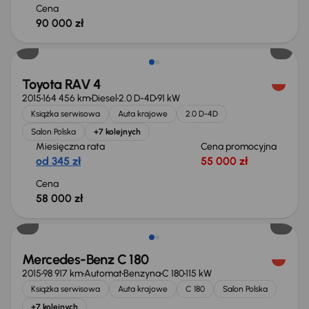
Cena
90 000 zł
Toyota RAV 4
2015
164 456 km
Diesel
2.0 D-4D
91 kW
Książka serwisowa
Auta krajowe
2.0 D-4D
Salon Polska
+7 kolejnych
Miesięczna rata
Cena promocyjna
od 345 zł
55 000 zł
Cena
58 000 zł
Mercedes-Benz C 180
2015
98 917 km
Automat
Benzyna
C 180
115 kW
Książka serwisowa
Auta krajowe
C 180
Salon Polska
+7 kolejnych