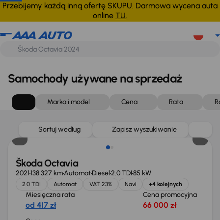
Przebijemy każdą inną ofertę SKUPU. Darmowa wycena auta
online
TU
.
Samochody używane na sprzedaż
Marka i model
Cena
Rata
R
Możliwość odliczenia VAT
Sortuj według
Zapisz wyszukiwanie
Škoda Octavia
2021
138 327 km
Automat
Diesel
2.0 TDI
85 kW
2.0 TDI
Automat
VAT 23%
Navi
+4 kolejnych
Miesięczna rata
Cena promocyjna
od 417 zł
66 000 zł