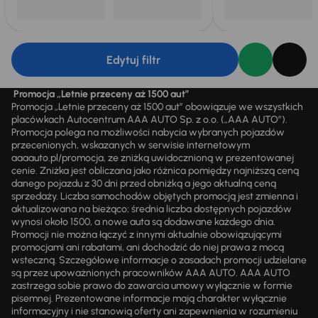
Edytuj filtr
Promocja „Letnie przeceny aż 1500 aut”
Promocja „Letnie przeceny aż 1500 aut” obowiązuje we wszystkich
placówkach Autocentrum AAA AUTO Sp. z o.o. („AAA AUTO”).
Promocja polega na możliwości nabycia wybranych pojazdów
przecenionych, wskazanych w serwisie internetowym
aaaauto.pl/promocja, ze zniżką uwidocznioną w prezentowanej
cenie. Zniżka jest obliczana jako różnica pomiędzy najniższą ceną
danego pojazdu z 30 dni przed obniżką a jego aktualną ceną
sprzedaży. Liczba samochodów objętych promocją jest zmienna i
aktualizowana na bieżąco; średnia liczba dostępnych pojazdów
wynosi około 1500, a nowe auta są dodawane każdego dnia.
Promocji nie można łączyć z innymi aktualnie obowiązującymi
promocjami ani rabatami, ani dochodzić do niej prawa z mocą
wsteczną. Szczegółowe informacje o zasadach promocji udzielane
są przez upoważnionych pracowników AAA AUTO. AAA AUTO
zastrzega sobie prawo do zawarcia umowy wyłącznie w formie
pisemnej. Prezentowane informacje mają charakter wyłącznie
informacyjny i nie stanowią oferty ani zapewnienia w rozumieniu