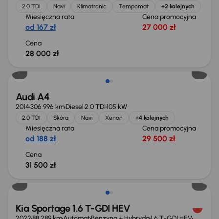
2.0 TDI
Navi
Klimatronic
Tempomat
+2 kolejnych
Miesięczna rata
Cena promocyjna
od 167 zł
27 000 zł
Cena
28 000 zł
Audi A4
2014
306 996 km
Diesel
2.0 TDI
105 kW
2.0 TDI
Skóra
Navi
Xenon
+4 kolejnych
Miesięczna rata
Cena promocyjna
od 188 zł
29 500 zł
Cena
31 500 zł
Możliwość odliczenia VAT
Kia Sportage 1.6 T-GDI HEV
2022
88 289 km
Automat
Benzyna + Hybryda
1.6 T-GDI HEV