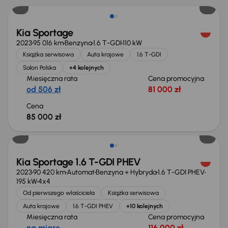
Kia Sportage
2023
95 016 km
Benzyna
1.6 T-GDI
110 kW
Książka serwisowa
Auta krajowe
1.6 T-GDI
Salon Polska
+4 kolejnych
Miesięczna rata
Cena promocyjna
od 506 zł
81 000 zł
Cena
85 000 zł
Możliwość odliczenia VAT
Kia Sportage 1.6 T-GDI PHEV
2023
90 420 km
Automat
Benzyna + Hybryda
1.6 T-GDI PHEV
195 kW
4x4
Od pierwszego właściciela
Książka serwisowa
Auta krajowe
1.6 T-GDI PHEV
+10 kolejnych
Miesięczna rata
Cena promocyjna
na miarę
116 000 zł