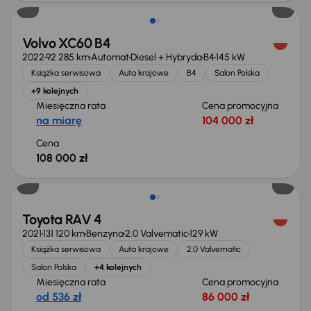
Volvo XC60 B4
2022
92 285 km
Automat
Diesel + Hybryda
B4
145 kW
Książka serwisowa
Auta krajowe
B4
Salon Polska
+9 kolejnych
Miesięczna rata
Cena promocyjna
na miarę
104 000 zł
Cena
108 000 zł
Toyota RAV 4
2021
131 120 km
Benzyna
2.0 Valvematic
129 kW
Książka serwisowa
Auta krajowe
2.0 Valvematic
Salon Polska
+4 kolejnych
Miesięczna rata
Cena promocyjna
od 536 zł
86 000 zł