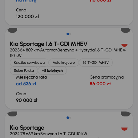
Cena
120 000 zł
Kia Sportage 1.6 T-GDI MHEV
2023
64 809 km
Automat
Benzyna + Hybryda
1.6 T-GDI MHEV
110 kW
Książka serwisowa
Auta krajowe
1.6 T-GDI MHEV
Salon Polska
+5 kolejnych
Miesięczna rata
Cena promocyjna
od 536 zł
86 000 zł
Cena
90 000 zł
Możliwość odliczenia VAT
Kia Sportage
2024
78 669 km
Benzyna
1.6 T-GDI
110 kW