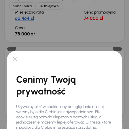
Salon Polska
+5 kolejnych
Miesięczna rata
Cena promocyjna
od 464 zł
74 000 zł
Cena
78 000 zł
Kia Sportage
2022
48 185 km
Benzyna
1.6 T-GDI
110 kW
Od pierwszego właściciela
Książka serwisowa
Cenimy Twoją
Auta krajowe
1.6 T-GDI
+6 kolejnych
Miesięczna rata
Cena promocyjna
prywatność
od 524 zł
84 000 zł
Cena
Używamy plików cookie, aby przeglądanie naszej
88 000 zł
witryny było dla Ciebie jak najwygodniejsze. Pliki
cookie służą nam do ulepszania naszych usług, a
jednocześnie możemy lepiej oferować Ci treści, które
mogą być dla Ciebie interesujące i przydatne.