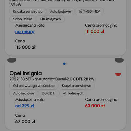
169 kW
Książka serwisowa
Auta krajowe
1.6 T-GDI HEV
Salon Polska
+10 kolejnych
Miesięczna rata
Cena promocyjna
na miarę
111 000 zł
Cena
115 000 zł
Możliwość odliczenia VAT
Opel Insignia
2022
130 617 km
Automat
Diesel
2.0 CDTI
128 kW
Od pierwszego właściciela
Książka serwisowa
Auta krajowe
2.0 CDTI
+11 kolejnych
Miesięczna rata
Cena promocyjna
od 399 zł
63 000 zł
Cena
67 000 zł