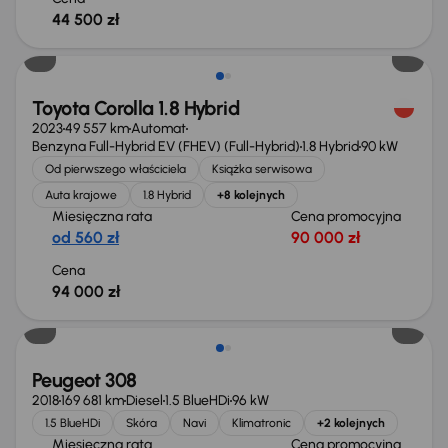
44 500 zł
Możliwość odliczenia VAT
Toyota Corolla 1.8 Hybrid
2023
49 557 km
Automat
Benzyna Full-Hybrid EV (FHEV) (Full-Hybrid)
1.8 Hybrid
90 kW
Od pierwszego właściciela
Książka serwisowa
Auta krajowe
1.8 Hybrid
+8 kolejnych
Miesięczna rata
Cena promocyjna
od 560 zł
90 000 zł
Cena
94 000 zł
Peugeot 308
2018
169 681 km
Diesel
1.5 BlueHDi
96 kW
1.5 BlueHDi
Skóra
Navi
Klimatronic
+2 kolejnych
Miesięczna rata
Cena promocyjna