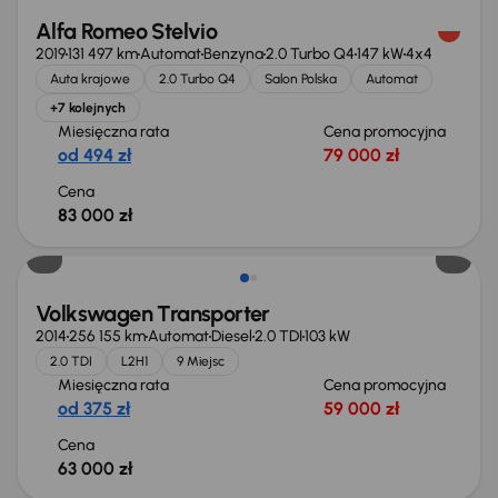
Alfa Romeo Stelvio
2019
131 497 km
Automat
Benzyna
2.0 Turbo Q4
147 kW
4x4
Auta krajowe
2.0 Turbo Q4
Salon Polska
Automat
+7 kolejnych
Miesięczna rata
Cena promocyjna
od 494 zł
79 000 zł
Cena
83 000 zł
Volkswagen Transporter
2014
256 155 km
Automat
Diesel
2.0 TDI
103 kW
2.0 TDI
L2H1
9 Miejsc
Miesięczna rata
Cena promocyjna
od 375 zł
59 000 zł
Cena
63 000 zł
Możliwość odliczenia VAT