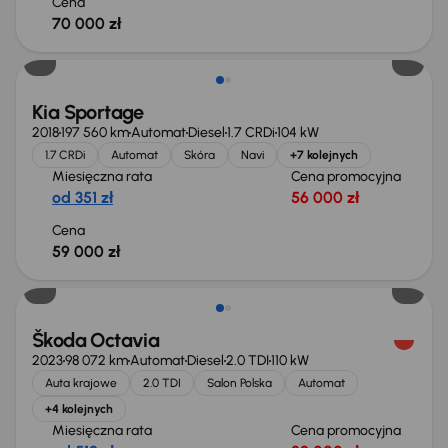
Cena
70 000 zł
Kia Sportage
2018
197 560 km
Automat
Diesel
1.7 CRDi
104 kW
1.7 CRDi
Automat
Skóra
Navi
+7 kolejnych
Miesięczna rata
Cena promocyjna
od 351 zł
56 000 zł
Cena
59 000 zł
Škoda Octavia
2023
98 072 km
Automat
Diesel
2.0 TDI
110 kW
Auta krajowe
2.0 TDI
Salon Polska
Automat
+4 kolejnych
Miesięczna rata
Cena promocyjna