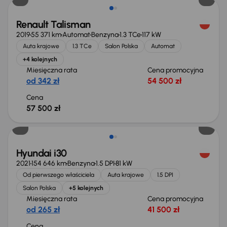
Renault Talisman
2019
55 371 km
Automat
Benzyna
1.3 TCe
117 kW
Auta krajowe
1.3 TCe
Salon Polska
Automat
+4 kolejnych
Miesięczna rata
Cena promocyjna
od 342 zł
54 500 zł
Cena
57 500 zł
Możliwość odliczenia VAT
Hyundai i30
2021
154 646 km
Benzyna
1.5 DPI
81 kW
Od pierwszego właściciela
Auta krajowe
1.5 DPI
Salon Polska
+5 kolejnych
Miesięczna rata
Cena promocyjna
od 265 zł
41 500 zł
Cena