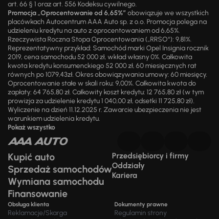
art. 66 § 1 oraz art. 556 Kodeksu cywilnego.
Promocja „Oprocentowanie od 6,65%”
obowiązuje we wszystkich
placówkach Autocentrum AAA Auto sp. z o.o. Promocja polega na
udzieleniu kredytu na auto z oprocentowaniem od 6,65%.
Rzeczywista Roczna Stopa Oprocentowania („RRSO“): 9,81%.
Reprezentatywny przykład: Samochód marki Opel Insignia rocznik
2019, cena samochodu 52 000 zł, wkład własny 0%. Całkowita
kwota kredytu konsumenckiego 52 000 zł, 60 miesięcznych rat
równych po 1079,43zł. Okres obowiązywania umowy: 60 miesięcy.
Oprocentowanie stałe w skali roku: 9,00%. Całkowita kwota do
zapłaty: 64 765,80 zł. Całkowity koszt kredytu: 12 765,80 zł (w tym
prowizja za udzielenie kredytu 1 040,00 zł, odsetki 11 725,80 zł).
Wyliczenie na dzień 11.12.2025 r. Zawarcie ubezpieczenia nie jest
warunkiem udzielenia kredytu.
Pokaż wszystko
Kupić auto
Przedsiębiorcy i firmy
Oddziały
Sprzedaż samochodów
Kariera
Wymiana samochodu
Finansowanie
Obsługa klienta
Dokumenty prawne
Reklamacje/Skarga
Regulamin strony