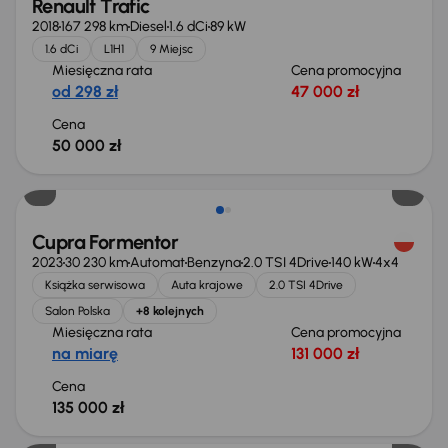
Renault Trafic
2018
167 298 km
Diesel
1.6 dCi
89 kW
1.6 dCi
L1H1
9 Miejsc
Miesięczna rata
Cena promocyjna
od 298 zł
47 000 zł
Cena
50 000 zł
Możliwość odliczenia VAT
Cupra Formentor
2023
30 230 km
Automat
Benzyna
2.0 TSI 4Drive
140 kW
4x4
Książka serwisowa
Auta krajowe
2.0 TSI 4Drive
Salon Polska
+8 kolejnych
Miesięczna rata
Cena promocyjna
na miarę
131 000 zł
Cena
135 000 zł