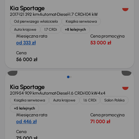
Kia Sportage
2017
121 392 km
Automat
Diesel
1.7 CRDi
104 kW
Od pierwszego właściciela
Książka serwisowa
Auta krajowe
1.7 CRDi
+8 kolejnych
Miesięczna rata
Cena promocyjna
od 333 zł
53 000 zł
Cena
56 000 zł
Kia Sportage
2019
54 909 km
Automat
Diesel
1.6 CRDi
100 kW
4x4
Książka serwisowa
Auta krajowe
1.6 CRDi
Salon Polska
+5 kolejnych
Miesięczna rata
Cena promocyjna
od 446 zł
71 000 zł
Cena
75 000 zł