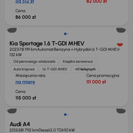
od 512 zł
82 000 zł
Cena
86 000 zł
Możliwość odliczenia VAT
Kia Sportage 1.6 T-GDI MHEV
2023
78 199 km
Automat
Benzyna + Hybryda
1.6 T-GDI MHEV
132 kW
Od pierwszego właściciela
Książka serwisowa
Auta krajowe
1.6 T-GDI MHEV
+11 kolejnych
Miesięczna rata
Cena promocyjna
na miarę
111 000 zł
Cena
115 000 zł
Audi A4
2013
281 792 km
Diesel
2.0 TDI
110 kW