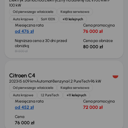
Elektryk Samochód Elektryczny na baterię (BEV)
50 kWh
100 kW
Od pierwszego właściciela
Książka serwisowa
Auta krajowe
SoH 100%
+10 kolejnych
Miesięczna rata
Cena promocyjna
od 476 zł
76 000 zł
Najniższa cena z 30 dni przed
Cena po obniżce
obniżką
80 000 zł
81 500 zł
Świeżo skupione
Citroen C4
2023
15 609 km
Automat
Benzyna
1.2 PureTech
96 kW
Od pierwszego właściciela
Książka serwisowa
Auta krajowe
1.2 PureTech
+11 kolejnych
Miesięczna rata
Cena promocyjna
od 452 zł
72 000 zł
Cena
76 000 zł