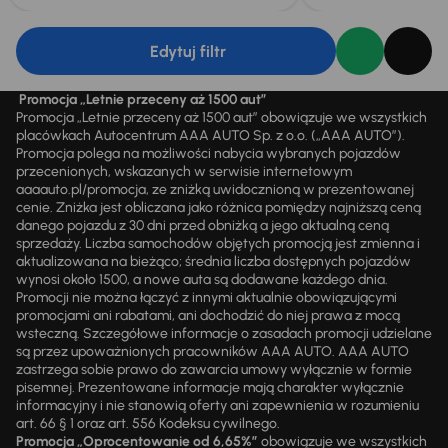
Edytuj filtr
Promocja „Letnie przeceny aż 1500 aut”
Promocja „Letnie przeceny aż 1500 aut” obowiązuje we wszystkich
placówkach Autocentrum AAA AUTO Sp. z o.o. („AAA AUTO”).
Promocja polega na możliwości nabycia wybranych pojazdów
przecenionych, wskazanych w serwisie internetowym
aaaauto.pl/promocja, ze zniżką uwidocznioną w prezentowanej
cenie. Zniżka jest obliczana jako różnica pomiędzy najniższą ceną
danego pojazdu z 30 dni przed obniżką a jego aktualną ceną
sprzedaży. Liczba samochodów objętych promocją jest zmienna i
aktualizowana na bieżąco; średnia liczba dostępnych pojazdów
wynosi około 1500, a nowe auta są dodawane każdego dnia.
Promocji nie można łączyć z innymi aktualnie obowiązującymi
promocjami ani rabatami, ani dochodzić do niej prawa z mocą
wsteczną. Szczegółowe informacje o zasadach promocji udzielane
są przez upoważnionych pracowników AAA AUTO. AAA AUTO
zastrzega sobie prawo do zawarcia umowy wyłącznie w formie
pisemnej. Prezentowane informacje mają charakter wyłącznie
informacyjny i nie stanowią oferty ani zapewnienia w rozumieniu
art. 66 § 1 oraz art. 556 Kodeksu cywilnego.
Promocja „Oprocentowanie od 6,65%”
obowiązuje we wszystkich