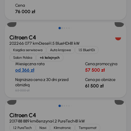
Cena
76 000 zł
Taniej o 1 500 zł
Citroen C4
2022
66 077 km
Diesel
1.5 BlueHDi
81 kW
Książka serwisowa
Auta krajowe
1.5 BlueHDi
Salon Polska
+6 kolejnych
Miesięczna rata
Cena promocyjna
od 366 zł
57 500 zł
Najniższa cena z 30 dni przed
Cena po obniżce
obniżką
61 500 zł
63 000 zł
Taniej o 1 500 zł
Citroen C4
2017
88 889 km
Benzyna
1.2 PureTech
81 kW
1.2 PureTech
Navi
Klimatronic
Tempomat