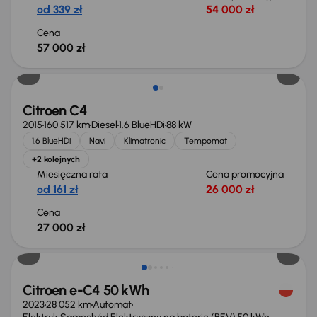
od 339 zł
54 000 zł
Cena
57 000 zł
Citroen C4
2015
160 517 km
Diesel
1.6 BlueHDi
88 kW
1.6 BlueHDi
Navi
Klimatronic
Tempomat
+2 kolejnych
Miesięczna rata
Cena promocyjna
od 161 zł
26 000 zł
Cena
27 000 zł
Taniej o 1 500 zł
Citroen e-C4 50 kWh
2023
28 052 km
Automat