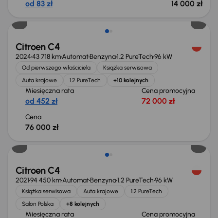
od 83 zł
14 000 zł
Citroen C4
2024
43 718 km
Automat
Benzyna
1.2 PureTech
96 kW
Od pierwszego właściciela
Książka serwisowa
Auta krajowe
1.2 PureTech
+10 kolejnych
Miesięczna rata
Cena promocyjna
od 452 zł
72 000 zł
Cena
76 000 zł
Możliwość odliczenia VAT
Citroen C4
2021
94 450 km
Automat
Benzyna
1.2 PureTech
96 kW
Książka serwisowa
Auta krajowe
1.2 PureTech
Salon Polska
+8 kolejnych
Miesięczna rata
Cena promocyjna