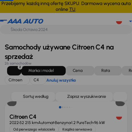
Citroen
C4
Anuluj wszystko
Przebijemy każdą inną ofertę SKUPU. Darmowa wycena auta
online
TU
.
Samochody używane Citroen C4 na
sprzedaż
26 samochodów
2
Marka i model
Cena
Rata
R
Citroen
C4
Anuluj wszystko
Świeżo skupione
Sortuj według
Zapisz wyszukiwanie
Citroen C4
2022
52 215 km
Automat
Benzyna
1.2 PureTech
96 kW
Od pierwszego właściciela
Książka serwisowa