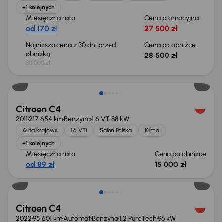
+1 kolejnych
Miesięczna rata
Cena promocyjna
od 170 zł
27 500 zł
Najniższa cena z 30 dni przed
Cena po obniżce
obniżką
28 500 zł
30 000 zł
Taniej o 500 zł
Citroen C4
2011
217 654 km
Benzyna
1.6 VTi
88 kW
Auta krajowe
1.6 VTi
Salon Polska
Klima
+1 kolejnych
Miesięczna rata
Cena po obniżce
od 89 zł
15 000 zł
Citroen C4
2022
95 601 km
Automat
Benzyna
1.2 PureTech
96 kW