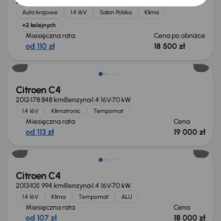
2012
104 439 km
Benzyna
1.4 16V
70 kW
Auta krajowe
1.4 16V
Salon Polska
Klima
+2 kolejnych
Miesięczna rata
Cena po obniżce
od 110 zł
18 500 zł
Citroen C4
2012
178 848 km
Benzyna
1.4 16V
70 kW
1.4 16V
Klimatronic
Tempomat
Miesięczna rata
Cena
od 113 zł
19 000 zł
Świeżo skupione
Citroen C4
2013
105 994 km
Benzyna
1.4 16V
70 kW
1.4 16V
Klima
Tempomat
ALU
Miesięczna rata
Cena
od 107 zł
18 000 zł