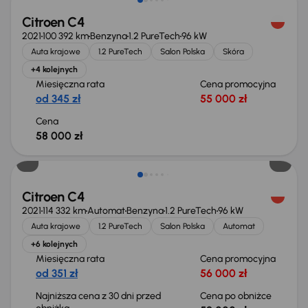
Citroen C4
2021
100 392 km
Benzyna
1.2 PureTech
96 kW
Auta krajowe
1.2 PureTech
Salon Polska
Skóra
+4 kolejnych
Miesięczna rata
Cena promocyjna
od 345 zł
55 000 zł
Cena
58 000 zł
Taniej o 1 000 zł
Citroen C4
2021
114 332 km
Automat
Benzyna
1.2 PureTech
96 kW
Auta krajowe
1.2 PureTech
Salon Polska
Automat
+6 kolejnych
Miesięczna rata
Cena promocyjna
od 351 zł
56 000 zł
Najniższa cena z 30 dni przed
Cena po obniżce