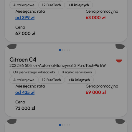
Auta krajowe
1.2 PureTech
+11 kolejnych
Miesięczna rata
Cena promocyjna
od 399 zł
63 000 zł
Cena
67 000 zł
Od nowego taniej o 48 999 zł
Citroen C4
2022
36 505 km
Automat
Benzyna
1.2 PureTech
96 kW
Od pierwszego właściciela
Książka serwisowa
Auta krajowe
1.2 PureTech
+10 kolejnych
Miesięczna rata
Cena promocyjna
od 435 zł
69 000 zł
Cena
73 000 zł
Od nowego taniej o 19 999 zł