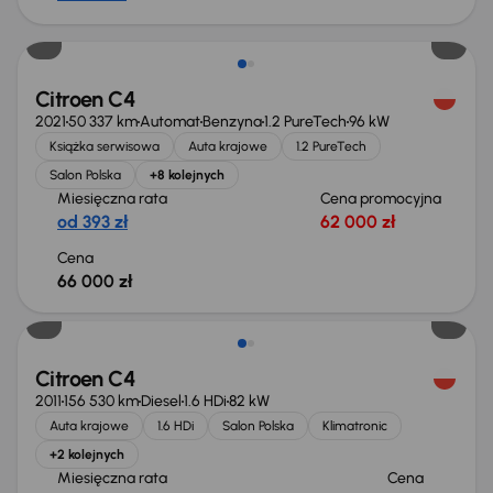
Citroen C4
2021
50 337 km
Automat
Benzyna
1.2 PureTech
96 kW
Książka serwisowa
Auta krajowe
1.2 PureTech
Salon Polska
+8 kolejnych
Miesięczna rata
Cena promocyjna
od 393 zł
62 000 zł
Cena
66 000 zł
Citroen C4
2011
156 530 km
Diesel
1.6 HDi
82 kW
Auta krajowe
1.6 HDi
Salon Polska
Klimatronic
+2 kolejnych
Miesięczna rata
Cena