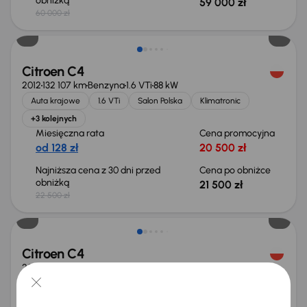
obniżką
59 000 zł
60 000 zł
Taniej o 1 000 zł
Citroen C4
2012
132 107 km
Benzyna
1.6 VTi
88 kW
Auta krajowe
1.6 VTi
Salon Polska
Klimatronic
+3 kolejnych
Miesięczna rata
Cena promocyjna
od 128 zł
20 500 zł
Najniższa cena z 30 dni przed
Cena po obniżce
obniżką
21 500 zł
22 500 zł
Citroen C4
2017
92 364 km
Benzyna
1.2 PureTech
81 kW
Auta krajowe
1.2 PureTech
Salon Polska
Navi
+3 kolejnych