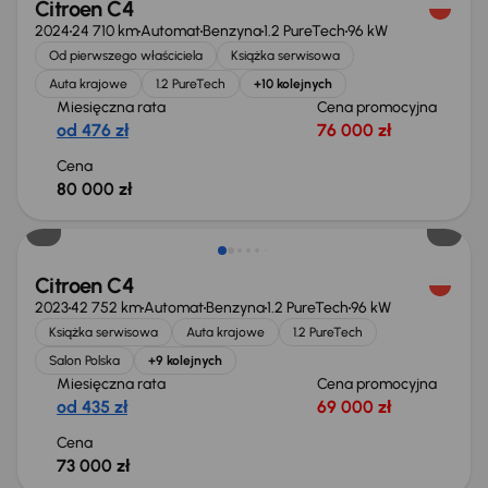
Citroen C4
2024
24 710 km
Automat
Benzyna
1.2 PureTech
96 kW
Od pierwszego właściciela
Książka serwisowa
Auta krajowe
1.2 PureTech
+10 kolejnych
Miesięczna rata
Cena promocyjna
od 476 zł
76 000 zł
Cena
80 000 zł
Możliwość odliczenia VAT
Citroen C4
2023
42 752 km
Automat
Benzyna
1.2 PureTech
96 kW
Książka serwisowa
Auta krajowe
1.2 PureTech
Salon Polska
+9 kolejnych
Miesięczna rata
Cena promocyjna
od 435 zł
69 000 zł
Cena
73 000 zł
Możliwość odliczenia VAT