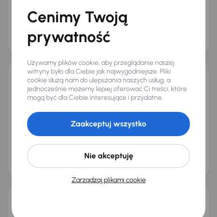
Miesięczna rata
Cena promocyjna
Cenimy Twoją
od 176 zł
28 500 zł
prywatność
Cena
29 500 zł
Używamy plików cookie, aby przeglądanie naszej
witryny było dla Ciebie jak najwygodniejsze. Pliki
cookie służą nam do ulepszania naszych usług, a
Citroen C4
jednocześnie możemy lepiej oferować Ci treści, które
2016
122 388 km
Diesel
1.6 BlueHDi
88 kW
mogą być dla Ciebie interesujące i przydatne.
1.6 BlueHDi
Navi
Klimatronic
Tempomat
+1 kolejnych
Zaakceptuj wszystko
Miesięczna rata
Cena promocyjna
od 161 zł
26 000 zł
Cena
Nie akceptuję
27 000 zł
Taniej o 500 zł
Zarządzaj plikami cookie
Citroen C4