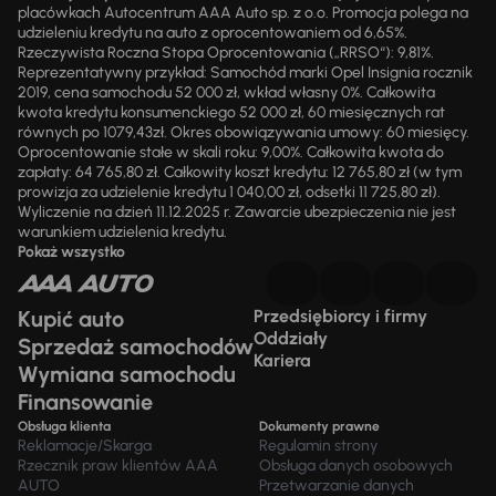
placówkach Autocentrum AAA Auto sp. z o.o. Promocja polega na
udzieleniu kredytu na auto z oprocentowaniem od 6,65%.
Rzeczywista Roczna Stopa Oprocentowania („RRSO“): 9,81%.
Reprezentatywny przykład: Samochód marki Opel Insignia rocznik
2019, cena samochodu 52 000 zł, wkład własny 0%. Całkowita
kwota kredytu konsumenckiego 52 000 zł, 60 miesięcznych rat
równych po 1079,43zł. Okres obowiązywania umowy: 60 miesięcy.
Oprocentowanie stałe w skali roku: 9,00%. Całkowita kwota do
zapłaty: 64 765,80 zł. Całkowity koszt kredytu: 12 765,80 zł (w tym
prowizja za udzielenie kredytu 1 040,00 zł, odsetki 11 725,80 zł).
Wyliczenie na dzień 11.12.2025 r. Zawarcie ubezpieczenia nie jest
warunkiem udzielenia kredytu.
Pokaż wszystko
Kupić auto
Przedsiębiorcy i firmy
Oddziały
Sprzedaż samochodów
Kariera
Wymiana samochodu
Finansowanie
Obsługa klienta
Dokumenty prawne
Reklamacje/Skarga
Regulamin strony
Rzecznik praw klientów AAA
Obsługa danych osobowych
AUTO
Przetwarzanie danych