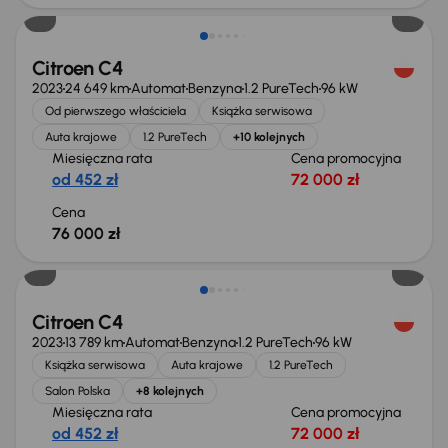
Citroen C4
2023
24 649 km
Automat
Benzyna
1.2 PureTech
96 kW
Od pierwszego właściciela
Książka serwisowa
Auta krajowe
1.2 PureTech
+10 kolejnych
Miesięczna rata
Cena promocyjna
od 452 zł
72 000 zł
Cena
76 000 zł
Citroen C4
2023
13 789 km
Automat
Benzyna
1.2 PureTech
96 kW
Książka serwisowa
Auta krajowe
1.2 PureTech
Salon Polska
+8 kolejnych
Miesięczna rata
Cena promocyjna
od 452 zł
72 000 zł