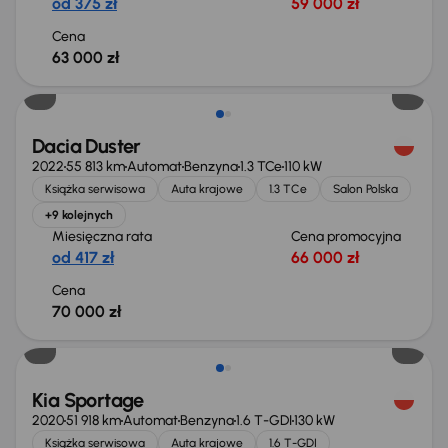
od 375 zł
59 000 zł
Cena
63 000 zł
Dacia Duster
2022
55 813 km
Automat
Benzyna
1.3 TCe
110 kW
Książka serwisowa
Auta krajowe
1.3 TCe
Salon Polska
+9 kolejnych
Miesięczna rata
Cena promocyjna
od 417 zł
66 000 zł
Cena
70 000 zł
Kia Sportage
2020
51 918 km
Automat
Benzyna
1.6 T-GDI
130 kW
Książka serwisowa
Auta krajowe
1.6 T-GDI