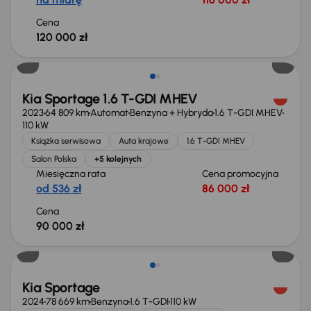
Cena
120 000 zł
Kia Sportage 1.6 T-GDI MHEV
2023
64 809 km
Automat
Benzyna + Hybryda
1.6 T-GDI MHEV
110 kW
Książka serwisowa
Auta krajowe
1.6 T-GDI MHEV
Salon Polska
+5 kolejnych
Miesięczna rata
Cena promocyjna
od 536 zł
86 000 zł
Cena
90 000 zł
Możliwość odliczenia VAT
Kia Sportage
2024
78 669 km
Benzyna
1.6 T-GDI
110 kW