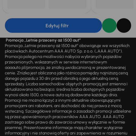
Edytuj filtr
Promocja „Letnie przeceny aż 1500 aut”
Promocja „Letnie przeceny aż 1500 aut” obowiązuje we wszystkich
placówkach Autocentrum AAA AUTO Sp. z o.o. („AAA AUTO”).
Promocja polega na możliwości nabycia wybranych pojazdów
przecenionych, wskazanych w serwisie internetowym
aaaauto.pl/promocja, ze zniżką uwidocznioną w prezentowanej
cenie. Zniżka jest obliczana jako różnica pomiędzy najniższą ceną
danego pojazdu z 30 dni przed obniżką a jego aktualną ceną
sprzedaży. Liczba samochodów objętych promocją jest zmienna i
aktualizowana na bieżąco; średnia liczba dostępnych pojazdów
wynosi około 1500, a nowe auta są dodawane każdego dnia.
Promocji nie można łączyć z innymi aktualnie obowiązującymi
promocjami ani rabatami, ani dochodzić do niej prawa z mocą
wsteczną. Szczegółowe informacje o zasadach promocji udzielane
są przez upoważnionych pracowników AAA AUTO. AAA AUTO
zastrzega sobie prawo do zawarcia umowy wyłącznie w formie
pisemnej. Prezentowane informacje mają charakter wyłącznie
informacyjny i nie stanowią oferty ani zapewnienia w rozumieniu