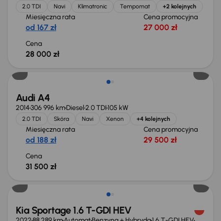
2.0 TDI
Navi
Klimatronic
Tempomat
+2 kolejnych
Miesięczna rata
Cena promocyjna
od 167 zł
27 000 zł
Cena
28 000 zł
Audi A4
2014
306 996 km
Diesel
2.0 TDI
105 kW
2.0 TDI
Skóra
Navi
Xenon
+4 kolejnych
Miesięczna rata
Cena promocyjna
od 188 zł
29 500 zł
Cena
31 500 zł
Możliwość odliczenia VAT
Kia Sportage 1.6 T-GDI HEV
2022
88 289 km
Automat
Benzyna + Hybryda
1.6 T-GDI HEV