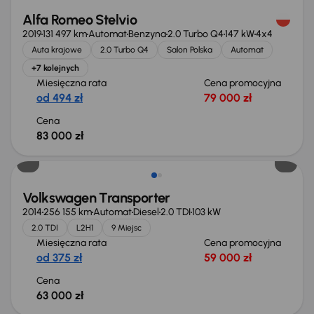
Alfa Romeo Stelvio
2019
131 497 km
Automat
Benzyna
2.0 Turbo Q4
147 kW
4x4
Auta krajowe
2.0 Turbo Q4
Salon Polska
Automat
+7 kolejnych
Miesięczna rata
Cena promocyjna
od 494 zł
79 000 zł
Cena
83 000 zł
Volkswagen Transporter
2014
256 155 km
Automat
Diesel
2.0 TDI
103 kW
2.0 TDI
L2H1
9 Miejsc
Miesięczna rata
Cena promocyjna
od 375 zł
59 000 zł
Cena
63 000 zł
Możliwość odliczenia VAT