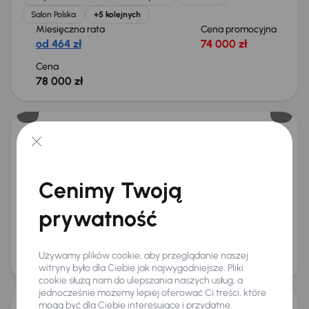
Salon Polska
+5 kolejnych
Miesięczna rata
Cena promocyjna
od 464 zł
74 000 zł
Cena
78 000 zł
Kia Sportage
2022
48 185 km
Benzyna
1.6 T-GDI
110 kW
Od pierwszego właściciela
Książka serwisowa
Cenimy Twoją
Auta krajowe
1.6 T-GDI
+6 kolejnych
Miesięczna rata
Cena promocyjna
prywatność
od 524 zł
84 000 zł
Cena
Używamy plików cookie, aby przeglądanie naszej
88 000 zł
witryny było dla Ciebie jak najwygodniejsze. Pliki
cookie służą nam do ulepszania naszych usług, a
jednocześnie możemy lepiej oferować Ci treści, które
mogą być dla Ciebie interesujące i przydatne.