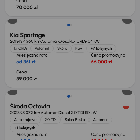
Cena
70 000 zł
Kia Sportage
2018
197 560 km
Automat
Diesel
1.7 CRDi
104 kW
1.7 CRDi
Automat
Skóra
Navi
+7 kolejnych
Miesięczna rata
Cena promocyjna
od 351 zł
56 000 zł
Cena
59 000 zł
Škoda Octavia
2023
98 072 km
Automat
Diesel
2.0 TDI
110 kW
Auta krajowe
2.0 TDI
Salon Polska
Automat
+4 kolejnych
Miesięczna rata
Cena promocyjna