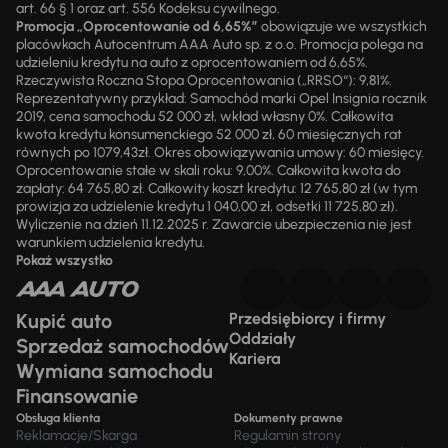
art. 66 § 1 oraz art. 556 Kodeksu cywilnego.
Promocja „Oprocentowanie od 6,65%”
obowiązuje we wszystkich
placówkach Autocentrum AAA Auto sp. z o.o. Promocja polega na
udzieleniu kredytu na auto z oprocentowaniem od 6,65%.
Rzeczywista Roczna Stopa Oprocentowania („RRSO“): 9,81%.
Reprezentatywny przykład: Samochód marki Opel Insignia rocznik
2019, cena samochodu 52 000 zł, wkład własny 0%. Całkowita
kwota kredytu konsumenckiego 52 000 zł, 60 miesięcznych rat
równych po 1079,43zł. Okres obowiązywania umowy: 60 miesięcy.
Oprocentowanie stałe w skali roku: 9,00%. Całkowita kwota do
zapłaty: 64 765,80 zł. Całkowity koszt kredytu: 12 765,80 zł (w tym
prowizja za udzielenie kredytu 1 040,00 zł, odsetki 11 725,80 zł).
Wyliczenie na dzień 11.12.2025 r. Zawarcie ubezpieczenia nie jest
warunkiem udzielenia kredytu.
Pokaż wszystko
Kupić auto
Przedsiębiorcy i firmy
Oddziały
Sprzedaż samochodów
Kariera
Wymiana samochodu
Finansowanie
Obsługa klienta
Dokumenty prawne
Reklamacje/Skarga
Regulamin strony