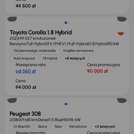
44 500 zł
Możliwość odliczenia VAT
Toyota Corolla 1.8 Hybrid
2023
49 557 km
Automat
Benzyna Full-Hybrid EV (FHEV) (Full-Hybrid)
1.8 Hybrid
90 kW
Od pierwszego właściciela
Książka serwisowa
Auta krajowe
1.8 Hybrid
+8 kolejnych
Miesięczna rata
Cena promocyjna
od 560 zł
90 000 zł
Cena
94 000 zł
Peugeot 308
2018
169 681 km
Diesel
1.5 BlueHDi
96 kW
1.5 BlueHDi
Skóra
Navi
Klimatronic
+2 kolejnych
Miesięczna rata
Cena promocyjna