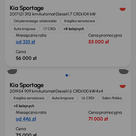
Kia Sportage
2017
121 392 km
Automat
Diesel
1.7 CRDi
104 kW
Od pierwszego właściciela
Książka serwisowa
Auta krajowe
1.7 CRDi
+8 kolejnych
Miesięczna rata
Cena promocyjna
od 333 zł
53 000 zł
Cena
56 000 zł
Kia Sportage
2019
54 909 km
Automat
Diesel
1.6 CRDi
100 kW
4x4
Książka serwisowa
Auta krajowe
1.6 CRDi
Salon Polska
+5 kolejnych
Miesięczna rata
Cena promocyjna
od 446 zł
71 000 zł
Cena
75 000 zł