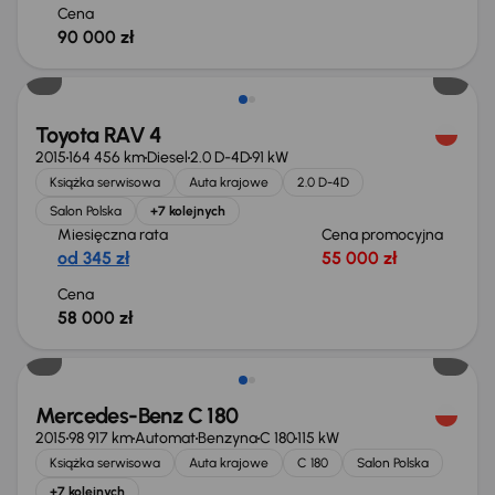
Cena
90 000 zł
Toyota RAV 4
2015
164 456 km
Diesel
2.0 D-4D
91 kW
Książka serwisowa
Auta krajowe
2.0 D-4D
Salon Polska
+7 kolejnych
Miesięczna rata
Cena promocyjna
od 345 zł
55 000 zł
Cena
58 000 zł
Mercedes-Benz C 180
2015
98 917 km
Automat
Benzyna
C 180
115 kW
Książka serwisowa
Auta krajowe
C 180
Salon Polska
+7 kolejnych