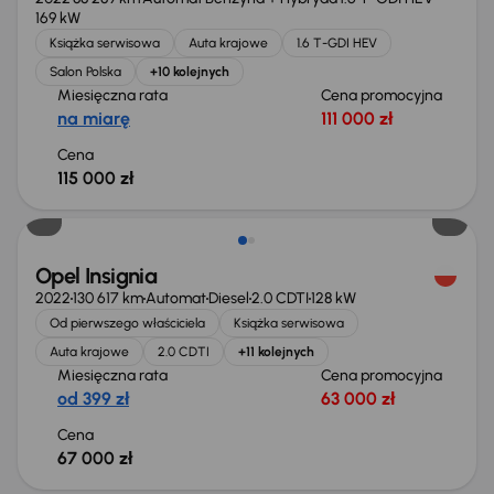
169 kW
Książka serwisowa
Auta krajowe
1.6 T-GDI HEV
Salon Polska
+10 kolejnych
Miesięczna rata
Cena promocyjna
na miarę
111 000 zł
Cena
115 000 zł
Możliwość odliczenia VAT
Opel Insignia
2022
130 617 km
Automat
Diesel
2.0 CDTI
128 kW
Od pierwszego właściciela
Książka serwisowa
Auta krajowe
2.0 CDTI
+11 kolejnych
Miesięczna rata
Cena promocyjna
od 399 zł
63 000 zł
Cena
67 000 zł