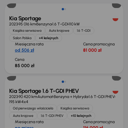
Kia Sportage
2023
95 016 km
Benzyna
1.6 T-GDI
110 kW
Książka serwisowa
Auta krajowe
1.6 T-GDI
Salon Polska
+4 kolejnych
Miesięczna rata
Cena promocyjna
od 506 zł
81 000 zł
Cena
85 000 zł
Możliwość odliczenia VAT
Kia Sportage 1.6 T-GDI PHEV
2023
90 420 km
Automat
Benzyna + Hybryda
1.6 T-GDI PHEV
195 kW
4x4
Od pierwszego właściciela
Książka serwisowa
Auta krajowe
1.6 T-GDI PHEV
+10 kolejnych
Miesięczna rata
Cena promocyjna
na miarę
116 000 zł