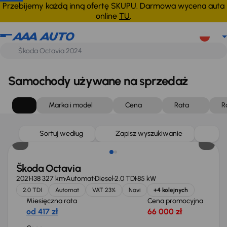
Przebijemy każdą inną ofertę SKUPU. Darmowa wycena auta
online
TU
.
Samochody używane na sprzedaż
Marka i model
Cena
Rata
R
Możliwość odliczenia VAT
Sortuj według
Zapisz wyszukiwanie
Škoda Octavia
2021
138 327 km
Automat
Diesel
2.0 TDI
85 kW
2.0 TDI
Automat
VAT 23%
Navi
+4 kolejnych
Miesięczna rata
Cena promocyjna
od 417 zł
66 000 zł