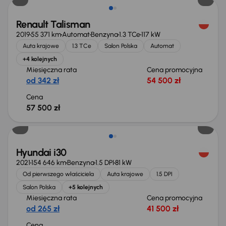
Renault Talisman
2019
55 371 km
Automat
Benzyna
1.3 TCe
117 kW
Auta krajowe
1.3 TCe
Salon Polska
Automat
+4 kolejnych
Miesięczna rata
Cena promocyjna
od 342 zł
54 500 zł
Cena
57 500 zł
Możliwość odliczenia VAT
Hyundai i30
2021
154 646 km
Benzyna
1.5 DPI
81 kW
Od pierwszego właściciela
Auta krajowe
1.5 DPI
Salon Polska
+5 kolejnych
Miesięczna rata
Cena promocyjna
od 265 zł
41 500 zł
Cena