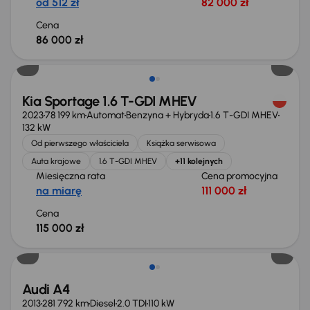
od 512 zł
82 000 zł
Cena
86 000 zł
Możliwość odliczenia VAT
Kia Sportage 1.6 T-GDI MHEV
2023
78 199 km
Automat
Benzyna + Hybryda
1.6 T-GDI MHEV
132 kW
Od pierwszego właściciela
Książka serwisowa
Auta krajowe
1.6 T-GDI MHEV
+11 kolejnych
Miesięczna rata
Cena promocyjna
na miarę
111 000 zł
Cena
115 000 zł
Audi A4
2013
281 792 km
Diesel
2.0 TDI
110 kW