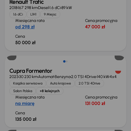
Renault Trafic
2018
167 298 km
Diesel
1.6 dCi
89 kW
1.6 dCi
L1H1
9 Miejsc
Miesięczna rata
Cena promocyjna
od 298 zł
47 000 zł
Cena
50 000 zł
Możliwość odliczenia VAT
Cupra Formentor
2023
30 230 km
Automat
Benzyna
2.0 TSI 4Drive
140 kW
4x4
Książka serwisowa
Auta krajowe
2.0 TSI 4Drive
Salon Polska
+8 kolejnych
Miesięczna rata
Cena promocyjna
na miarę
131 000 zł
Cena
135 000 zł