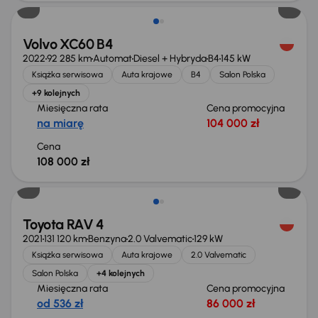
Volvo XC60 B4
2022
92 285 km
Automat
Diesel + Hybryda
B4
145 kW
Książka serwisowa
Auta krajowe
B4
Salon Polska
+9 kolejnych
Miesięczna rata
Cena promocyjna
na miarę
104 000 zł
Cena
108 000 zł
Toyota RAV 4
2021
131 120 km
Benzyna
2.0 Valvematic
129 kW
Książka serwisowa
Auta krajowe
2.0 Valvematic
Salon Polska
+4 kolejnych
Miesięczna rata
Cena promocyjna
od 536 zł
86 000 zł