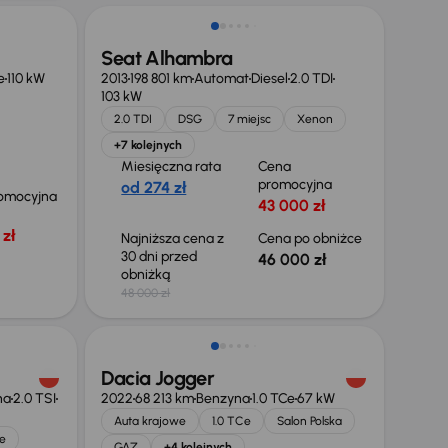
Seat Alhambra
e
110 kW
2013
198 801 km
Automat
Diesel
2.0 TDI
103 kW
2.0 TDI
DSG
7 miejsc
Xenon
+7 kolejnych
Miesięczna rata
Cena
promocyjna
od 274 zł
omocyjna
43 000 zł
zł
Najniższa cena z
Cena po obniżce
30 dni przed
46 000 zł
obniżką
48 000 zł
Świeżo skupione
Dacia Jogger
na
2.0 TSI
2022
68 213 km
Benzyna
1.0 TCe
67 kW
Auta krajowe
1.0 TCe
Salon Polska
e
GAZ
+4 kolejnych