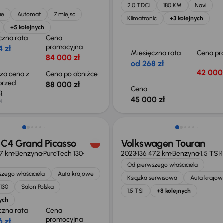
2.0 TDCi
180 KM
Navi
ue
Automat
7 miejsc
Klimatronic
+3 kolejnych
+5 kolejnych
czna rata
Cena
promocyjna
 zł
Miesięczna rata
Cena pr
84 000 zł
od 268 zł
42 000 
sza cena z
Cena po obniżce
 przed
88 000 zł
Cena
ką
45 000 zł
ł
o 1 000 zł
Możliwość odliczenia VAT
 C4 Grand Picasso
Volkswagen Touran
27 km
Benzyna
PureTech 130
2023
136 472 km
Benzyna
1.5 TSI
Od pierwszego właściciela
zego właściciela
Auta krajowe
Książka serwisowa
Auta krajow
130
Salon Polska
1.5 TSI
+8 kolejnych
ych
czna rata
Cena
promocyjna
 zł