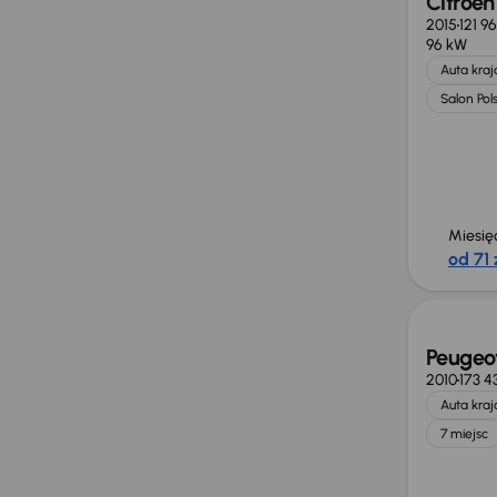
Citroen
2015
121 9
96 kW
Auta kra
Salon Pol
Miesię
od 71 
Taniej 
Peugeo
2010
173 4
Auta kra
7 miejsc