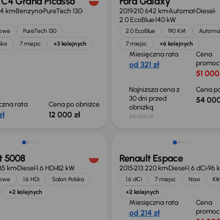
 C4 Grand Picasso
Ford Galaxy
64 km
Benzyna
PureTech 130
2019
210 642 km
Automat
Diesel
2.0 EcoBlue
140 kW
jowe
PureTech 130
2.0 EcoBlue
190 KM
Automa
ska
7 miejsc
+3 kolejnych
7 miejsc
+6 kolejnych
Miesięczna rata
Cena
promoc
od 321 zł
51 000
Najniższa cena z
Cena po
30 dni przed
54 000
czna rata
Cena po obniżce
obniżką
zł
12 000 zł
55 000 zł
o 500 zł
Taniej o 1 000 zł
t 5008
Renault Espace
35 km
Diesel
1.6 HDi
82 kW
2015
213 220 km
Diesel
1.6 dCi
96 
jowe
1.6 HDi
Salon Polska
1.6 dCi
7 miejsc
Navi
Kl
+2 kolejnych
+2 kolejnych
Miesięczna rata
Cena
promoc
od 214 zł