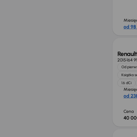
Miesię
od 98 
Renaul
2015
164 9
Od pierws
Książka 
1.6 dCi
Miesię
od 238
Cena
40 00
Możliw