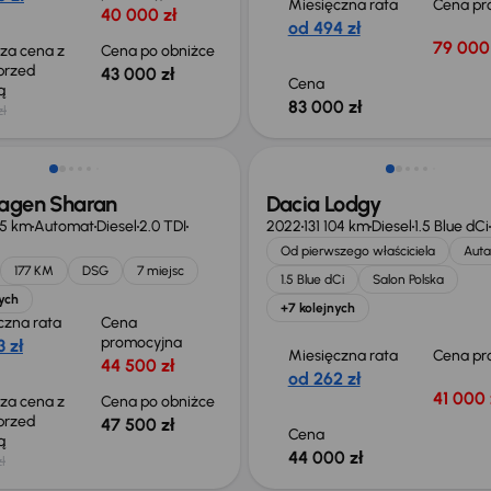
Miesięczna rata
Cena pr
40 000 zł
od 494 zł
79 000 
sza cena z
Cena po obniżce
 przed
43 000 zł
Cena
ką
83 000 zł
zł
o 1 000 zł
Możliwość odliczenia VAT
agen Sharan
Dacia Lodgy
15 km
Automat
Diesel
2.0 TDI
2022
131 104 km
Diesel
1.5 Blue dCi
Od pierwszego właściciela
Auta
177 KM
DSG
7 miejsc
1.5 Blue dCi
Salon Polska
ych
+7 kolejnych
czna rata
Cena
promocyjna
 zł
Miesięczna rata
Cena pr
44 500 zł
od 262 zł
41 000 
sza cena z
Cena po obniżce
 przed
47 500 zł
Cena
ką
44 000 zł
ł
o 1 000 zł