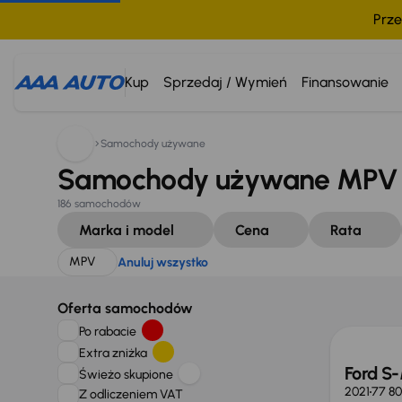
Prze
Szukam:
MPV
Anuluj wszystko
Kup
Sprzedaj / Wymień
Finansowanie
Samochody używane
Samochody używane MPV 
186 samochodów
Marka i model
Cena
Rata
MPV
Anuluj wszystko
Taniej 
Oferta samochodów
Po rabacie
Extra zniżka
Ford S
Świeżo skupione
2021
77 8
Z odliczeniem VAT