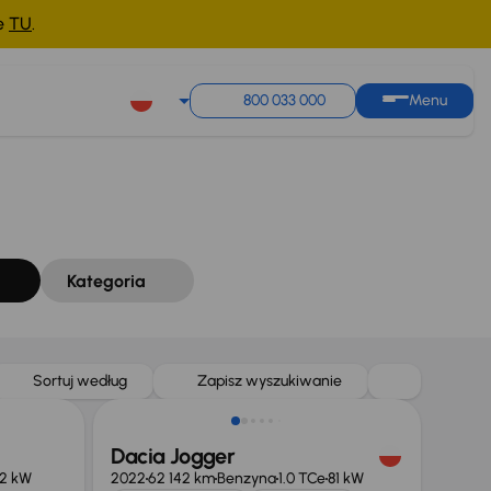
ne
TU
.
Sortuj według
Zapisz wyszukiwanie
800 033 000
Menu
Kategoria
Możliwość odliczenia VAT
Sortuj według
Zapisz wyszukiwanie
Dacia Jogger
32 kW
2022
62 142 km
Benzyna
1.0 TCe
81 kW