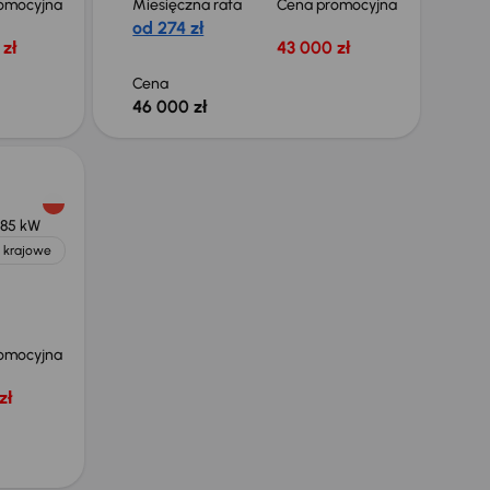
omocyjna
Miesięczna rata
Cena promocyjna
od 274 zł
zł
43 000 zł
Cena
46 000 zł
85 kW
 krajowe
omocyjna
zł
Taniej o 2 000 zł