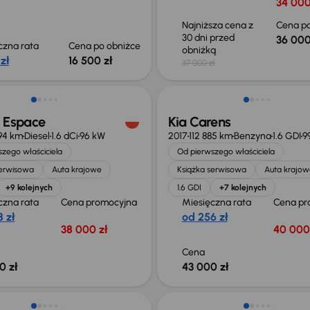
34 000
Najniższa cena z
Cena po
30 dni przed
36 000
czna rata
Cena po obniżce
obniżką
zł
16 500 zł
37 000 zł
t Espace
Kia Carens
94 km
Diesel
1.6 dCi
96 kW
2017
112 885 km
Benzyna
1.6 GDI
9
zego właściciela
Od pierwszego właściciela
serwisowa
Auta krajowe
Książka serwisowa
Auta krajow
+9 kolejnych
1.6 GDI
+7 kolejnych
czna rata
Cena promocyjna
Miesięczna rata
Cena pr
 zł
od 256 zł
38 000 zł
40 000
Cena
0 zł
43 000 zł
ość odliczenia VAT