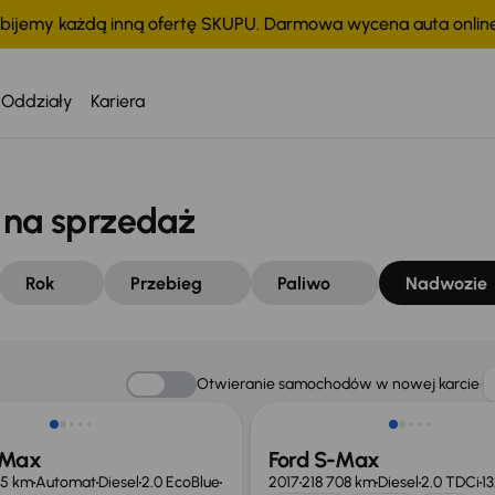
bijemy każdą inną ofertę SKUPU. Darmowa wycena auta onli
Oddziały
Kariera
na sprzedaż
Rok
Przebieg
Paliwo
Nadwozie
o 2 000 zł
Otwieranie samochodów w nowej karcie
-Max
Ford S-Max
05 km
Automat
Diesel
2.0 EcoBlue
2017
218 708 km
Diesel
2.0 TDCi
1