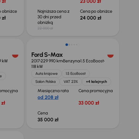
 zł
23 000 zł
 obniżce
Najniższa cena z
Cena po obniżce
30 dni przed
 zł
24 000 zł
obniżką
22 000 zł
Możliwość odliczenia VAT
Ford S-Max
9 kW
2017
229 990 km
Benzyna
1.5 EcoBoost
118 kW
Auta krajowe
1.5 EcoBoost
e
Salon Polska
VAT 23%
+4 kolejnych
omocyjna
Miesięczna rata
Cena promocyjna
od 208 zł
 zł
33 000 zł
Cena
35 000 zł