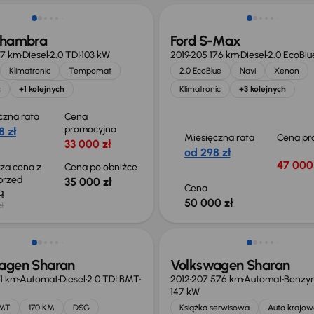
lhambra
Ford S-Max
27 km
Diesel
2.0 TDI
103 kW
2019
205 176 km
Diesel
2.0 EcoBlu
Klimatronic
Tempomat
2.0 EcoBlue
Navi
Xenon
c
+1 kolejnych
Klimatronic
+3 kolejnych
czna rata
Cena
promocyjna
8 zł
Miesięczna rata
Cena pr
33 000 zł
od 298 zł
47 000 
sza cena z
Cena po obniżce
 przed
35 000 zł
Cena
ką
50 000 zł
ł
o 1 000 zł
Taniej o 800 zł
agen Sharan
Volkswagen Sharan
21 km
Automat
Diesel
2.0 TDI BMT
2012
207 576 km
Automat
Benzy
147 kW
BMT
170 KM
DSG
Książka serwisowa
Auta krajow