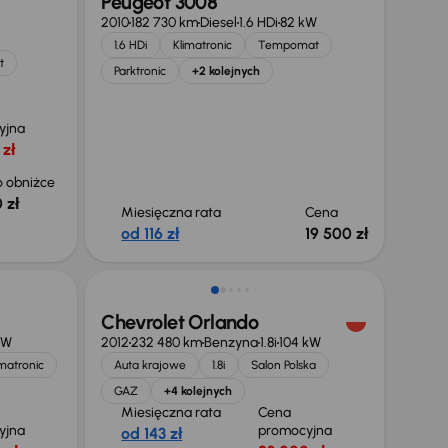
Peugeot 3008
2010
182 730 km
Diesel
1.6 HDi
82 kW
1.6 HDi
Klimatronic
Tempomat
t
Parktronic
+2 kolejnych
yjna
 zł
 obniżce
 zł
Miesięczna rata
Cena
od 116 zł
19 500 zł
Chevrolet Orlando
kW
2012
232 480 km
Benzyna
1.8i
104 kW
imatronic
Auta krajowe
1.8i
Salon Polska
GAZ
+4 kolejnych
Miesięczna rata
Cena
yjna
promocyjna
od 143 zł