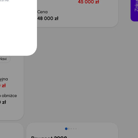
45 000 zł
 obniżce
 zł
Cena
48 000 zł
0 kW
Navi
yjna
 zł
 obniżce
 zł