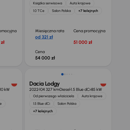
Książka serwisowa
Auta krajowe
1.0 TCe
Salon Polska
+7 kolejnych
omocyjna
Miesięczna rata
Cena promocyjna
od 321 zł
zł
51 000 zł
Cena
54 000 zł
Możliwość odliczenia VAT
Dacia Lodgy
110 kW
2022
104 327 km
Diesel
1.5 Blue dCi
85 kW
Od pierwszego właściciela
Auta krajowe
e
1.5 Blue dCi
Salon Polska
+7 kolejnych