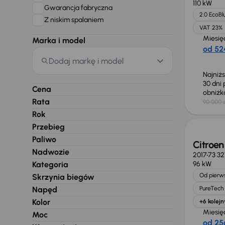
110 kW
Gwarancja fabryczna
2.0 EcoBl
Z niskim spalaniem
VAT 23%
Miesię
Marka i model
od 524
Dodaj markę i model
Najniż
30 dni
Cena
obniż
Rata
90 000 z
Taniej 
Rok
Przebieg
Paliwo
Citroen
Nadwozie
2017
73 3
Kategoria
96 kW
Od pierws
Skrzynia biegów
Napęd
PureTech 
Kolor
+6 kolejn
Miesię
Moc
od 256