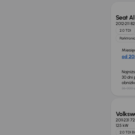
Seat A
2012
211 8
2.0 TDI
Parktroni
Miesię
od 20
Najniż
30 dni
obniż
36 000 z
Taniej 
Volksw
2011
231 7
125 kW
2.0 TDI 