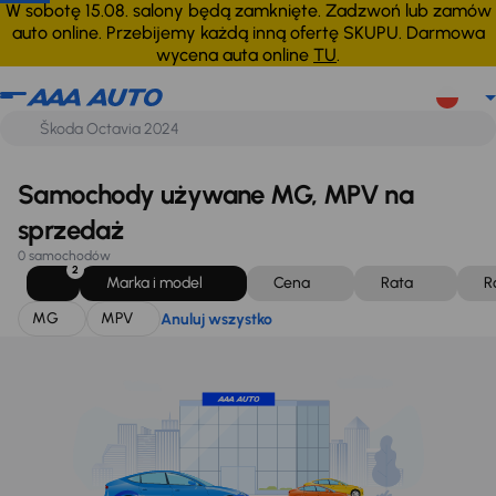
MG
MPV
Anuluj wszystko
W sobotę 15.08. salony będą zamknięte. Zadzwoń lub zamów
auto online. Przebijemy każdą inną ofertę SKUPU. Darmowa
wycena auta online
TU
.
Samochody używane MG, MPV na
sprzedaż
0 samochodów
2
Marka i model
Cena
Rata
R
MG
MPV
Anuluj wszystko