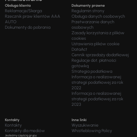
Obsługa klienta
Dokumenty prawne
Reklamacje/Skarga
Regulamin strony
Rzecznik praw klientów AAA
Obsługa danych osobowych
AUTO
Przetwarzanie danych
Dokumenty do pobrania
osobowych
Zasady korzystania z plików
cookies
Ustawienia plików cookie
DataAct
Cennik sprzedaży dodatkowej
Regulacje dot. płatności
gotówką
Strategia podatkowa
Informacja o realizowanej
strategii podatkowej za rok
2022
Informacja o realizowanej
strategii podatkowej za rok
2023
Kontakty
Inne linki
Kontakty
Wyszukiwanie
Kontakty dla mediów
Whistleblowing Policy
Jesteśmy częścią grupy