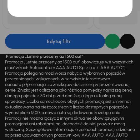
Edytuj filtr
Promocja „Letnie przeceny aż 1500 aut”
Promocja „Letnie przeceny aż 1500 aut” obowiązuje we wszystkich
placówkach Autocentrum AAA AUTO Sp. z o.o. („AAA AUTO”).
Promocja polega na możliwości nabycia wybranych pojazdów
przecenionych, wskazanych w serwisie internetowym
aaaauto.pl/promocja, ze zniżką uwidocznioną w prezentowanej
cenie. Zniżka jest obliczana jako różnica pomiędzy najniższą ceną
danego pojazdu z 30 dni przed obniżką a jego aktualną ceną
sprzedaży. Liczba samochodów objętych promocją jest zmienna i
aktualizowana na bieżąco; średnia liczba dostępnych pojazdów
wynosi około 1500, a nowe auta są dodawane każdego dnia.
Promocji nie można łączyć z innymi aktualnie obowiązującymi
promocjami ani rabatami, ani dochodzić do niej prawa z mocą
wsteczną. Szczegółowe informacje o zasadach promocji udzielane
są przez upoważnionych pracowników AAA AUTO. AAA AUTO