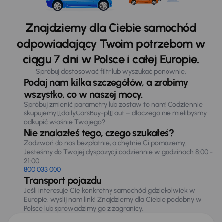
Znajdziemy dla Ciebie samochód
odpowiadający Twoim potrzebom w
ciągu 7 dni w Polsce i całej Europie.
Spróbuj dostosować filtr lub wyszukać ponownie.
Podaj nam kilka szczegółów, a zrobimy
wszystko, co w naszej mocy.
Spróbuj zmienić parametry lub zostaw to nam! Codziennie
skupujemy [[dailyCarsBuy-pl]] aut – dlaczego nie mielibyśmy
odkupić właśnie Twojego?
Nie znalazłeś tego, czego szukałeś?
Zadzwoń do nas bezpłatnie, a chętnie Ci pomożemy.
Jesteśmy do Twojej dyspozycji codziennie w godzinach 8:00 -
21:00
800 033 000
Transport pojazdu
Jeśli interesuje Cię konkretny samochód gdziekolwiek w
Europie, wyślij nam link! Znajdziemy dla Ciebie podobny w
Polsce lub sprowadzimy go z zagranicy.