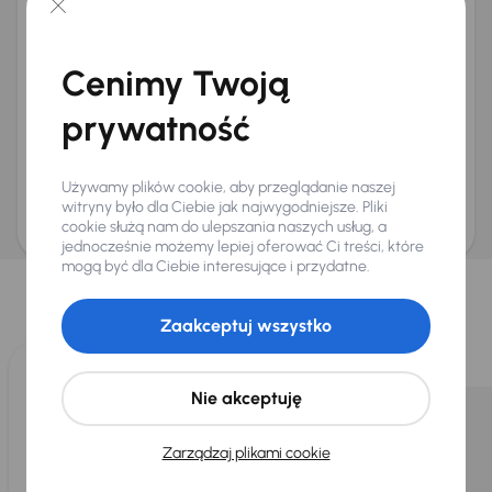
+48
E-mail
*
Chcę otrzymywać informacje o ofertach rabatowych
Cenimy Twoją
Na e-mail
(opcjonalnie)
Na numer telefonu
(opcjonalnie)
prywatność
Wyślij zapytanie
Zwracamy uwagę, że umówienie spotkania nie jest równoznaczne z rezerwacją
Używamy plików cookie, aby przeglądanie naszej
ani zagwarantowaną dostępnością pojazdu. AURES Holdings a.s., z siedzibą
Dopraváků 874/15, Čimice, 184 00 Praga 8, będzie przechowywać i przetwarzać
witryny było dla Ciebie jak najwygodniejsze. Pliki
Twoje dane osobowe zgodnie z zasadami ochrony i przetwarzania
danych
cookie służą nam do ulepszania naszych usług, a
osobowych
.
jednocześnie możemy lepiej oferować Ci treści, które
Wybraliśmy dla Ciebie
mogą być dla Ciebie interesujące i przydatne.
Wybieramy dla Ciebie
najlepsze pojazdy
z naszej oferty. Kupimy
Zaakceptuj wszystko
dla Ciebie
do 400 pojazdów
każdego dnia.
Nie akceptuję
Zarządzaj plikami cookie