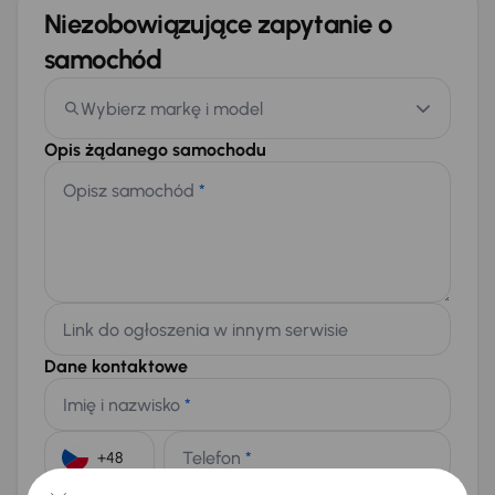
Niezobowiązujące zapytanie o
samochód
Wybierz markę i model
Opis żądanego samochodu
Opisz samochód
*
Link do ogłoszenia w innym serwisie
Dane kontaktowe
Imię i nazwisko
*
Telefon
*