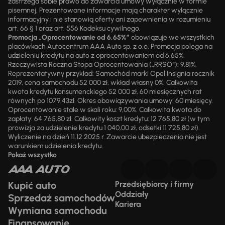
zastrzega sobie prawo do zawarcia umowy wyłącznie w formie
pisemnej. Prezentowane informacje mają charakter wyłącznie
informacyjny i nie stanowią oferty ani zapewnienia w rozumieniu
art. 66 § 1 oraz art. 556 Kodeksu cywilnego.
Promocja „Oprocentowanie od 6,65%”
obowiązuje we wszystkich
placówkach Autocentrum AAA Auto sp. z o.o. Promocja polega na
udzieleniu kredytu na auto z oprocentowaniem od 6,65%.
Rzeczywista Roczna Stopa Oprocentowania („RRSO“): 9,81%.
Reprezentatywny przykład: Samochód marki Opel Insignia rocznik
2019, cena samochodu 52 000 zł, wkład własny 0%. Całkowita
kwota kredytu konsumenckiego 52 000 zł, 60 miesięcznych rat
równych po 1079,43zł. Okres obowiązywania umowy: 60 miesięcy.
Oprocentowanie stałe w skali roku: 9,00%. Całkowita kwota do
zapłaty: 64 765,80 zł. Całkowity koszt kredytu: 12 765,80 zł (w tym
prowizja za udzielenie kredytu 1 040,00 zł, odsetki 11 725,80 zł).
Wyliczenie na dzień 11.12.2025 r. Zawarcie ubezpieczenia nie jest
warunkiem udzielenia kredytu.
Pokaż wszystko
Kupić auto
Przedsiębiorcy i firmy
Oddziały
Sprzedaż samochodów
Kariera
Wymiana samochodu
Finansowanie