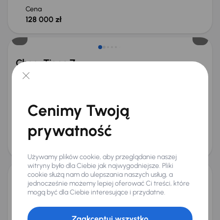
Cena
128 000 zł
Możliwość odliczenia VAT
Chery Tiggo 7
2025
10 km
Automat
Benzyna
1.6 TGDI
108 kW
Od pierwszego właściciela
Książka serwisowa
Samochód demonstracyjny
1.6 TGDI
+9 kolejnych
Cenimy Twoją
Miesięczna rata
Cena promocyjna
na miarę
103 000 zł
prywatność
Cena
107 000 zł
Możliwość odliczenia VAT
Używamy plików cookie, aby przeglądanie naszej
witryny było dla Ciebie jak najwygodniejsze. Pliki
cookie służą nam do ulepszania naszych usług, a
jednocześnie możemy lepiej oferować Ci treści, które
Chery Tiggo 7
mogą być dla Ciebie interesujące i przydatne.
2025
10 km
Automat
Benzyna
1.6 TGDI
108 kW
Od pierwszego właściciela
Książka serwisowa
Zaakceptuj wszystko