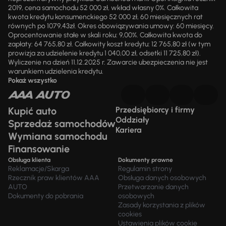
2019, cena samochodu 52 000 zł, wkład własny 0%. Całkowita
kwota kredytu konsumenckiego 52 000 zł, 60 miesięcznych rat
równych po 1079,43zł. Okres obowiązywania umowy: 60 miesięcy.
Oprocentowanie stałe w skali roku: 9,00%. Całkowita kwota do
zapłaty: 64 765,80 zł. Całkowity koszt kredytu: 12 765,80 zł (w tym
prowizja za udzielenie kredytu 1 040,00 zł, odsetki 11 725,80 zł).
Wyliczenie na dzień 11.12.2025 r. Zawarcie ubezpieczenia nie jest
warunkiem udzielenia kredytu.
Pokaż wszystko
Kupić auto
Przedsiębiorcy i firmy
Oddziały
Sprzedaż samochodów
Kariera
Wymiana samochodu
Finansowanie
Obsługa klienta
Dokumenty prawne
Reklamacje/Skarga
Regulamin strony
Rzecznik praw klientów AAA
Obsługa danych osobowych
AUTO
Przetwarzanie danych
Dokumenty do pobrania
osobowych
Zasady korzystania z plików
cookies
Ustawienia plików cookie