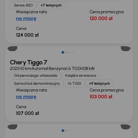
Serwis ASO
+7 kolejnych
Miesięczna rata
Cena promocyjna
na miarę
120 000 zł
Cena
124 000 zł
Możliwość odliczenia VAT
Chery Tiggo 7
2025
10 km
Automat
Benzyna
1.6 TGDI
108 kW
Od pierwszego właściciela
Książka serwisowa
Samochód demonstracyjny
1.6 TGDI
+9 kolejnych
Miesięczna rata
Cena promocyjna
na miarę
103 000 zł
Cena
107 000 zł
Możliwość odliczenia VAT