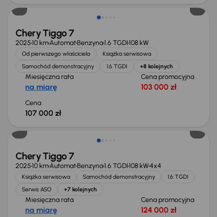
Chery Tiggo 7
2025
10 km
Automat
Benzyna
1.6 TGDI
108 kW
Od pierwszego właściciela
Książka serwisowa
Samochód demonstracyjny
1.6 TGDI
+8 kolejnych
Miesięczna rata
Cena promocyjna
na miarę
103 000 zł
Cena
107 000 zł
Od nowego taniej o 23 727 zł
Chery Tiggo 7
2025
10 km
Automat
Benzyna
1.6 TGDI
108 kW
4x4
Książka serwisowa
Samochód demonstracyjny
1.6 TGDI
Serwis ASO
+7 kolejnych
Miesięczna rata
Cena promocyjna
na miarę
124 000 zł