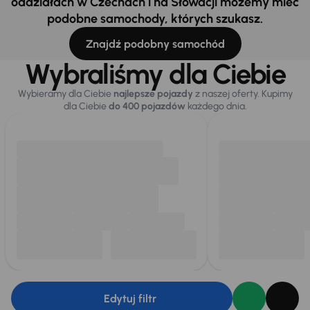
oddziałach w Czechach i na Słowacji możemy mieć
podobne samochody, których szukasz.
Znajdź podobny samochód
Wybraliśmy dla Ciebie
Wybieramy dla Ciebie
najlepsze pojazdy
z naszej oferty. Kupimy
dla Ciebie
do 400 pojazdów
każdego dnia.
Edytuj filtr