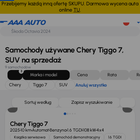
Chery
Tiggo 7
SUV
Anuluj wszystko
Przebijemy każdą inną ofertę SKUPU. Darmowa wycena auta
online
TU
.
Samochody używane Chery Tiggo 7,
SUV na sprzedaż
9 samochodów
3
Marka i model
Cena
Rata
R
Chery
Tiggo 7
SUV
Anuluj wszystko
Od nowego taniej o 27 727 zł
Sortuj według
Zapisz wyszukiwanie
Chery Tiggo 7
2025
10 km
Automat
Benzyna
1.6 TGDI
108 kW
4x4
Książka serwisowa
Samochód demonstracyjny
1.6 TGDI