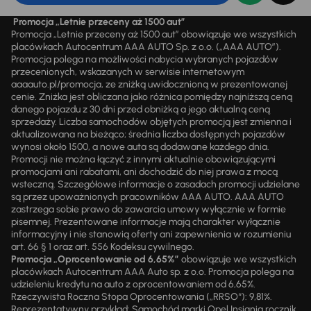
Promocja „Letnie przeceny aż 1500 aut”
Promocja „Letnie przeceny aż 1500 aut” obowiązuje we wszystkich
placówkach Autocentrum AAA AUTO Sp. z o.o. („AAA AUTO”).
Promocja polega na możliwości nabycia wybranych pojazdów
przecenionych, wskazanych w serwisie internetowym
aaaauto.pl/promocja, ze zniżką uwidocznioną w prezentowanej
cenie. Zniżka jest obliczana jako różnica pomiędzy najniższą ceną
danego pojazdu z 30 dni przed obniżką a jego aktualną ceną
sprzedaży. Liczba samochodów objętych promocją jest zmienna i
aktualizowana na bieżąco; średnia liczba dostępnych pojazdów
wynosi około 1500, a nowe auta są dodawane każdego dnia.
Promocji nie można łączyć z innymi aktualnie obowiązującymi
promocjami ani rabatami, ani dochodzić do niej prawa z mocą
wsteczną. Szczegółowe informacje o zasadach promocji udzielane
są przez upoważnionych pracowników AAA AUTO. AAA AUTO
zastrzega sobie prawo do zawarcia umowy wyłącznie w formie
pisemnej. Prezentowane informacje mają charakter wyłącznie
informacyjny i nie stanowią oferty ani zapewnienia w rozumieniu
art. 66 § 1 oraz art. 556 Kodeksu cywilnego.
Promocja „Oprocentowanie od 6,65%”
obowiązuje we wszystkich
placówkach Autocentrum AAA Auto sp. z o.o. Promocja polega na
udzieleniu kredytu na auto z oprocentowaniem od 6,65%.
Rzeczywista Roczna Stopa Oprocentowania („RRSO“): 9,81%.
Reprezentatywny przykład: Samochód marki Opel Insignia rocznik