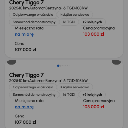
Chery Tiggo 7
2025
10 km
Automat
Benzyna
1.6 TGDI
108 kW
Od pierwszego właściciela
Książka serwisowa
Samochód demonstracyjny
1.6 TGDI
+9 kolejnych
Miesięczna rata
Cena promocyjna
na miarę
103 000 zł
Cena
107 000 zł
Od nowego taniej o 23 550 zł
Chery Tiggo 7
2025
10 km
Automat
Benzyna
1.6 TGDI
108 kW
Od pierwszego właściciela
Książka serwisowa
Samochód demonstracyjny
1.6 TGDI
+9 kolejnych
Miesięczna rata
Cena promocyjna
na miarę
103 000 zł
Cena
107 000 zł
Od nowego taniej o 23 550 zł