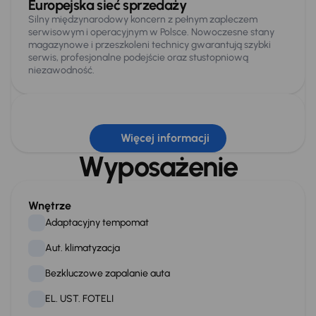
Europejska sieć sprzedaży
Silny międzynarodowy koncern z pełnym zapleczem
serwisowym i operacyjnym w Polsce. Nowoczesne stany
magazynowe i przeszkoleni technicy gwarantują szybki
serwis, profesjonalne podejście oraz stustopniową
niezawodność.
Więcej informacji
Najwyższy poziom bezpieczeństwa
Wyposażenie
Samochody są projektowane od pierwszego szkicu
zgodnie z rygorystycznymi normami europejskimi i mogą
pochwalić się pełną oceną 5 gwiazdek w testach Euro
NCAP. Solidna konstrukcja z wysokowytrzymałej stali
Wnętrze
zapewnia maksymalną ochronę bierną i czynną w każdej
sytuacji.
Adaptacyjny tempomat
Aut. klimatyzacja
Bezkluczowe zapalanie auta
Wieloletnia gwarancja fabryczna
EL. UST. FOTELI
Zaufanie do precyzyjnego wykonania i niezawodności