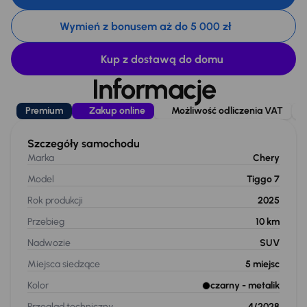
Wymień z bonusem aż do 5 000 zł
Kup z dostawą do domu
Informacje
Premium
Zakup online
Możliwość odliczenia VAT
Szczegóły samochodu
Marka
Chery
Model
Tiggo 7
Rok produkcji
2025
Przebieg
10 km
Nadwozie
SUV
Miejsca siedzące
5
miejsc
Kolor
czarny
- metalik
Przegląd techniczny
4/2028