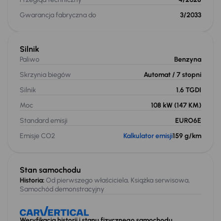
Gwarancja fabryczna do
3/2033
Silnik
Paliwo
Benzyna
Skrzynia biegów
Automat
/ 7 stopni
Silnik
1.6 TGDI
Moc
108 kW
(147 KM)
Standard emisji
EURO6E
Emisje CO2
Kalkulator emisji
159 g/km
Stan samochodu
Historia:
Od pierwszego właściciela, Książka serwisowa,
Samochód demonstracyjny
Weryfikacja historii i stanu fizycznego samochodu