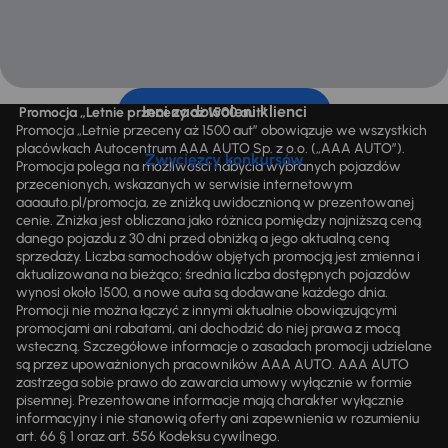
Inni zadowoleni klienci
Promocja „Letnie przeceny aż 1500 aut”
Promocja „Letnie przeceny aż 1500 aut” obowiązuje we wszystkich
placówkach Autocentrum AAA AUTO Sp. z o.o. („AAA AUTO”).
Zwycięzcy konkursów
Promocja polega na możliwości nabycia wybranych pojazdów
przecenionych, wskazanych w serwisie internetowym
aaaauto.pl/promocja, ze zniżką uwidocznioną w prezentowanej
cenie. Zniżka jest obliczana jako różnica pomiędzy najniższą ceną
danego pojazdu z 30 dni przed obniżką a jego aktualną ceną
sprzedaży. Liczba samochodów objętych promocją jest zmienna i
aktualizowana na bieżąco; średnia liczba dostępnych pojazdów
wynosi około 1500, a nowe auta są dodawane każdego dnia.
Promocji nie można łączyć z innymi aktualnie obowiązującymi
promocjami ani rabatami, ani dochodzić do niej prawa z mocą
wsteczną. Szczegółowe informacje o zasadach promocji udzielane
są przez upoważnionych pracowników AAA AUTO. AAA AUTO
zastrzega sobie prawo do zawarcia umowy wyłącznie w formie
pisemnej. Prezentowane informacje mają charakter wyłącznie
informacyjny i nie stanowią oferty ani zapewnienia w rozumieniu
art. 66 § 1 oraz art. 556 Kodeksu cywilnego.