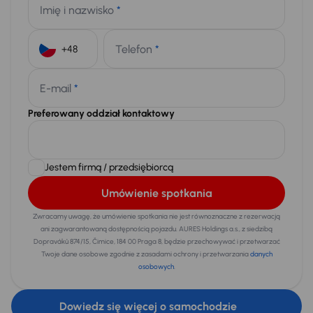
Imię i nazwisko
*
Telefon
*
+48
E-mail
*
Preferowany oddział kontaktowy
Jestem firmą / przedsiębiorcą
Umówienie spotkania
Zwracamy uwagę, że umówienie spotkania nie jest równoznaczne z rezerwacją
ani zagwarantowaną dostępnością pojazdu. AURES Holdings a.s., z siedzibą
Dopraváků 874/15, Čimice, 184 00 Praga 8, będzie przechowywać i przetwarzać
Twoje dane osobowe zgodnie z zasadami ochrony i przetwarzania
danych
osobowych
.
Dowiedz się więcej o samochodzie