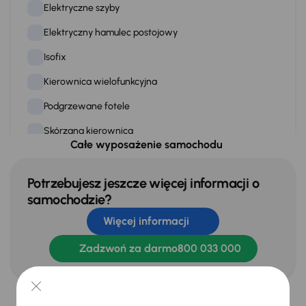
technologii potwierdzamy ponadstandardową gwarancją
Elektryczne szyby
fabryczną. Finansowanie dopasowane do potrzeb osób
prywatnych i firm oraz ubezpieczenie u renomowanych,
Elektryczny hamulec postojowy
lokalnych partnerów są oczywistością.
Isofix
Porównanie samochodu z tradycyjnymi producentami
Kierownica wielofunkcyjna
Podgrzewane fotele
Skórzana kierownica
Całe wyposażenie samochodu
Skorzane siedzenia
Stereo
Potrzebujesz jeszcze więcej informacji o
samochodzie?
Stop Start systém
Więcej informacji
WSP. KIEROWNICY
Zadzwoń za darmo
800 033 000
Zamek centralny
Finansowanie
* Wartości mogą się różnić w zależności od konkretnego wyposażenia i silnika.
Na zewnątrz