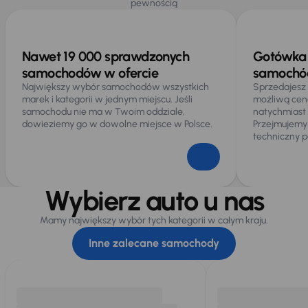
pewnością
Wybór trybu jazdy
Nawet 19 000 sprawdzonych
Ogólne
Gotówka 
samochodów w ofercie
samochód
Gniazdo USB-C
Największy wybór samochodów wszystkich
Sprzedajesz
Hf
marek i kategorii w jednym miejscu. Jeśli
możliwą cen
samochodu nie ma w Twoim oddziale,
natychmiast
Infotainment
dowieziemy go w dowolne miejsce w Polsce.
Przejmujemy
techniczny p
Podłokietnik
Połączenie USB (audio)
Wybierz auto u nas
Rozpoznawanie znaków drogowych
Mamy największy wybór tych kategorii w całym kraju.
Inne zalecane samochody