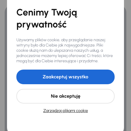
Zyskaj lepsze warunki finansowania niż v banku.
Automatyczne światła drogowe
Cenimy Twoją
Automatyczne swiatla dzienne
prywatność
Bezkluczowe otwieranie auta
Czujniki parkowania prz. i tył
Używamy plików cookie, aby przeglądanie naszej
witryny było dla Ciebie jak najwygodniejsze. Pliki
Dzienne swiatla LED
cookie służą nam do ulepszania naszych usług, a
jednocześnie możemy lepiej oferować Ci treści, które
Elektr. składane lusterka
mogą być dla Ciebie interesujące i przydatne.
Elektryczne lusterka
Zaakceptuj wszystko
Oryginalne Alufelgi
Podwojne szyby
Nie akceptuję
Przednie światła LED
Zarządzaj plikami cookie
Relingi dachowe
Tylne swiatla LED