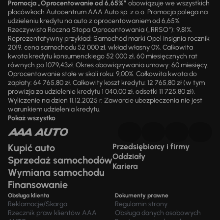
Promocja „Oprocentowanie od 6,65%”
obowiązuje we wszystkich
placówkach Autocentrum AAA Auto sp. z o.o. Promocja polega na
udzieleniu kredytu na auto z oprocentowaniem od 6,65%.
Rzeczywista Roczna Stopa Oprocentowania („RRSO“): 9,81%.
Reprezentatywny przykład: Samochód marki Opel Insignia rocznik
2019, cena samochodu 52 000 zł, wkład własny 0%. Całkowita
kwota kredytu konsumenckiego 52 000 zł, 60 miesięcznych rat
równych po 1079,43zł. Okres obowiązywania umowy: 60 miesięcy.
Oprocentowanie stałe w skali roku: 9,00%. Całkowita kwota do
zapłaty: 64 765,80 zł. Całkowity koszt kredytu: 12 765,80 zł (w tym
prowizja za udzielenie kredytu 1 040,00 zł, odsetki 11 725,80 zł).
Wyliczenie na dzień 11.12.2025 r. Zawarcie ubezpieczenia nie jest
warunkiem udzielenia kredytu.
Pokaż wszystko
Kupić auto
Przedsiębiorcy i firmy
Oddziały
Sprzedaż samochodów
Kariera
Wymiana samochodu
Finansowanie
Obsługa klienta
Dokumenty prawne
Reklamacje/Skarga
Regulamin strony
Rzecznik praw klientów AAA
Obsługa danych osobowych