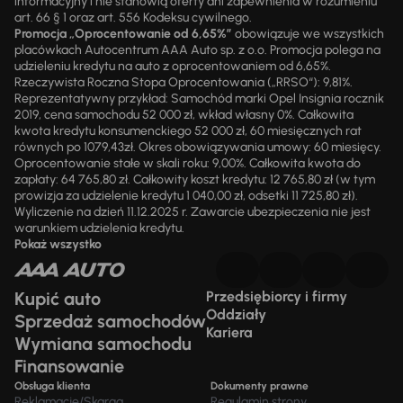
informacyjny i nie stanowią oferty ani zapewnienia w rozumieniu
art. 66 § 1 oraz art. 556 Kodeksu cywilnego.
Promocja „Oprocentowanie od 6,65%”
obowiązuje we wszystkich
placówkach Autocentrum AAA Auto sp. z o.o. Promocja polega na
udzieleniu kredytu na auto z oprocentowaniem od 6,65%.
Rzeczywista Roczna Stopa Oprocentowania („RRSO“): 9,81%.
Reprezentatywny przykład: Samochód marki Opel Insignia rocznik
2019, cena samochodu 52 000 zł, wkład własny 0%. Całkowita
kwota kredytu konsumenckiego 52 000 zł, 60 miesięcznych rat
równych po 1079,43zł. Okres obowiązywania umowy: 60 miesięcy.
Oprocentowanie stałe w skali roku: 9,00%. Całkowita kwota do
zapłaty: 64 765,80 zł. Całkowity koszt kredytu: 12 765,80 zł (w tym
prowizja za udzielenie kredytu 1 040,00 zł, odsetki 11 725,80 zł).
Wyliczenie na dzień 11.12.2025 r. Zawarcie ubezpieczenia nie jest
warunkiem udzielenia kredytu.
Pokaż wszystko
Kupić auto
Przedsiębiorcy i firmy
Oddziały
Sprzedaż samochodów
Kariera
Wymiana samochodu
Finansowanie
Obsługa klienta
Dokumenty prawne
Reklamacje/Skarga
Regulamin strony