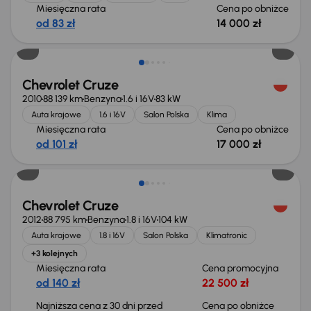
Miesięczna rata
Cena po obniżce
od 83 zł
14 000 zł
Taniej o 500 zł
Chevrolet Cruze
2010
88 139 km
Benzyna
1.6 i 16V
83 kW
Auta krajowe
1.6 i 16V
Salon Polska
Klima
Miesięczna rata
Cena po obniżce
od 101 zł
17 000 zł
Taniej o 1 000 zł
Chevrolet Cruze
2012
88 795 km
Benzyna
1.8 i 16V
104 kW
Auta krajowe
1.8 i 16V
Salon Polska
Klimatronic
+3 kolejnych
Miesięczna rata
Cena promocyjna
od 140 zł
22 500 zł
Najniższa cena z 30 dni przed
Cena po obniżce