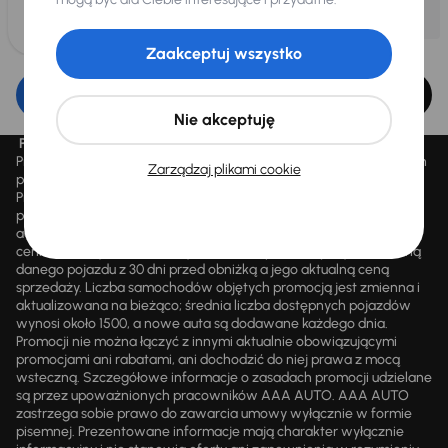
Zaakceptuj wszystko
Edytuj filtr
Nie akceptuję
Promocja „Letnie przeceny aż 1500 aut”
Promocja „Letnie przeceny aż 1500 aut” obowiązuje we wszystkich
Zarządzaj plikami cookie
placówkach Autocentrum AAA AUTO Sp. z o.o. („AAA AUTO”).
Promocja polega na możliwości nabycia wybranych pojazdów
przecenionych, wskazanych w serwisie internetowym
aaaauto.pl/promocja, ze zniżką uwidocznioną w prezentowanej
cenie. Zniżka jest obliczana jako różnica pomiędzy najniższą ceną
danego pojazdu z 30 dni przed obniżką a jego aktualną ceną
sprzedaży. Liczba samochodów objętych promocją jest zmienna i
aktualizowana na bieżąco; średnia liczba dostępnych pojazdów
wynosi około 1500, a nowe auta są dodawane każdego dnia.
Promocji nie można łączyć z innymi aktualnie obowiązującymi
promocjami ani rabatami, ani dochodzić do niej prawa z mocą
wsteczną. Szczegółowe informacje o zasadach promocji udzielane
są przez upoważnionych pracowników AAA AUTO. AAA AUTO
zastrzega sobie prawo do zawarcia umowy wyłącznie w formie
pisemnej. Prezentowane informacje mają charakter wyłącznie