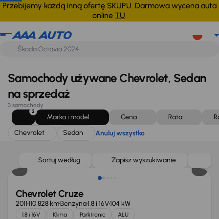
Chevrolet
Sedan
Anuluj wszystko
Przebijemy każdą inną ofertę SKUPU. Darmowa wycena auta
online
TU
.
Samochody używane Chevrolet, Sedan
na sprzedaż
3 samochody
2
Marka i model
Cena
Rata
R
Chevrolet
Sedan
Anuluj wszystko
Świeżo skupione
Sortuj według
Zapisz wyszukiwanie
Chevrolet Cruze
2011
110 828 km
Benzyna
1.8 i 16V
104 kW
1.8 i 16V
Klima
Parktronic
ALU