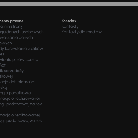
menty prawne
Kontakty
lamin strony
Kontakty
uga danych osobowych
Kontakty dla mediów
twarzanie danych
owych
y korzystania z plików
ies
wienia plików cookie
Act
ik sprzedaży
tkowej
acje dot. płatności
wką
tegia podatkowa
macja o realizowanej
egii podatkowej za rok
macja o realizowanej
egii podatkowej za rok