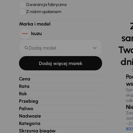
Gwarancja fabryczna
Z niskim spalaniem
Marka i model
Isuzu
sa
Two
Dodaj model
dni
Dodaj więcej marek
Po
Cena
ws
Rata
Spr
Rok
sku
odk
Przebieg
Ni
Paliwo
Zad
Nadwozie
Jes
Kategoria
- 21
800
Skrzynia biegów