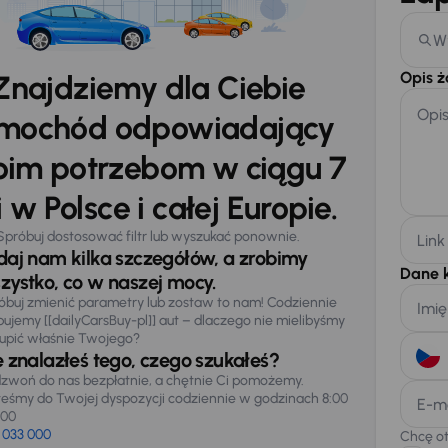
W
Opis 
Znajdziemy dla Ciebie
Opi
mochód odpowiadający
im potrzebom w ciągu 7
 w Polsce i całej Europie.
Spróbuj dostosować filtr lub wyszukać ponownie.
Link
daj nam kilka szczegółów, a zrobimy
Dane 
zystko, co w naszej mocy.
óbuj zmienić parametry lub zostaw to nam! Codziennie
Imię
pujemy [[dailyCarsBuy-pl]] aut – dlaczego nie mielibyśmy
upić właśnie Twojego?
e znalazłeś tego, czego szukałeś?
zwoń do nas bezpłatnie, a chętnie Ci pomożemy.
teśmy do Twojej dyspozycji codziennie w godzinach 8:00
E-m
:00
 033 000
Chcę o