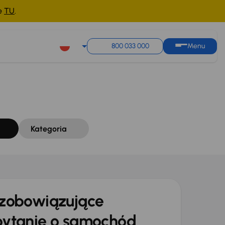
ne
TU
.
Sortuj według
Zapisz wyszukiwanie
800 033 000
Menu
Kategoria
zobowiązujące
ytanie o samochód