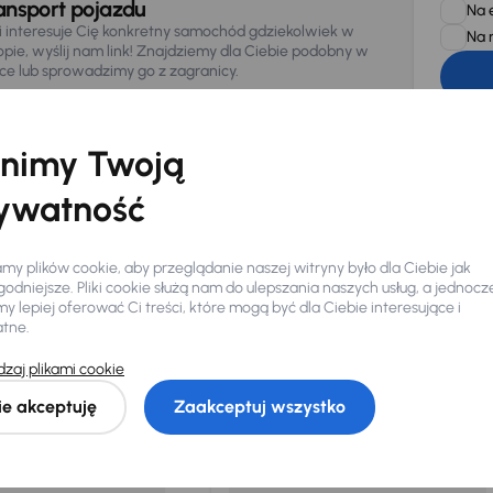
ansport pojazdu
Na 
li interesuje Cię konkretny samochód gdziekolwiek w
Na 
opie, wyślij nam link! Znajdziemy dla Ciebie podobny w
sce lub sprowadzimy go z zagranicy.
Zwracamy u
zagwaranto
874/15, Či
osobowe z
nimy Twoją
ywatność
y plików cookie, aby przeglądanie naszej witryny było dla Ciebie jak
odniejsze. Pliki cookie służą nam do ulepszania naszych usług, a jednocz
 lepiej oferować Ci treści, które mogą być dla Ciebie interesujące i
Ciebie
atne.
zaj plikami cookie
my dla Ciebie
do 400 pojazdów
każdego dnia.
ie akceptuję
Zaakceptuj wszystko