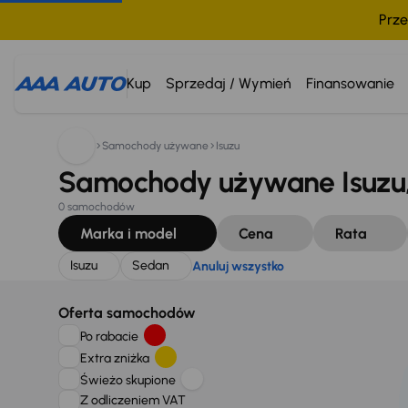
Prze
Szukam:
Isuzu
Sedan
Anuluj wszystko
Kup
Sprzedaj / Wymień
Finansowanie
Samochody używane
Isuzu
Samochody używane Isuzu,
0 samochodów
Marka i model
Cena
Rata
Isuzu
Sedan
Anuluj wszystko
Oferta samochodów
Po rabacie
Extra zniżka
Świeżo skupione
Z odliczeniem VAT