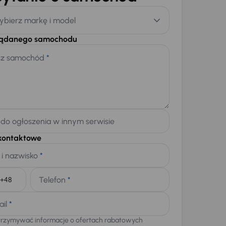
ybierz markę i model
żądanego samochodu
sz samochód
*
 do ogłoszenia w innym serwisie
kontaktowe
 i nazwisko
*
Telefon
*
+48
ail
*
trzymywać informacje o ofertach rabatowych