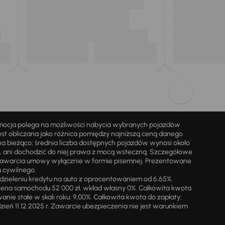
omocja polega na możliwości nabycia wybranych pojazdów
st obliczana jako różnica pomiędzy najniższą ceną danego
na bieżąco; średnia liczba dostępnych pojazdów wynosi około
i, ani dochodzić do niej prawa z mocą wsteczną. Szczegółowe
zawarcia umowy wyłącznie w formie pisemnej. Prezentowane
u cywilnego.
zieleniu kredytu na auto z oprocentowaniem od 6,65%.
cena samochodu 52 000 zł, wkład własny 0%. Całkowita kwota
ie stałe w skali roku: 9,00%. Całkowita kwota do zapłaty:
a dzień 11.12.2025 r. Zawarcie ubezpieczenia nie jest warunkiem