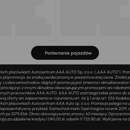
Porównanie pojazdów
stkich placówkach Autocentrum AAA AUTO Sp. z o.o. („AAA AUTO”). Pr
pl/promocja, ze zniżką uwidocznioną w prezentowanej cenie. Zniżka je
ży. Liczba samochodów objętych promocją jest zmienna i aktualizowana 
ożna łączyć z innymi aktualnie obowiązującymi promocjami ani rabatam
żnionych pracowników AAA AUTO. AAA AUTO zastrzega sobie prawo do 
ią oferty ani zapewnienia w rozumieniu art. 66 § 1 oraz art. 556 Kodeks
ich placówkach Autocentrum AAA Auto sp. z o.o. Promocja polega na ud
eprezentatywny przykład: Samochód marki Opel Insignia rocznik 2019, 
ch po 1079,43zł. Okres obowiązywania umowy: 60 miesięcy. Oprocentowan
zja za udzielenie kredytu 1 040,00 zł, odsetki 11 725,80 zł). Wyliczenie n