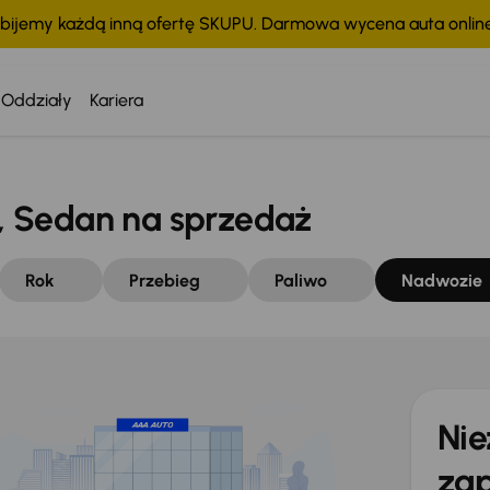
bijemy każdą inną ofertę SKUPU. Darmowa wycena auta onli
Oddziały
Kariera
 Sedan na sprzedaż
Rok
Przebieg
Paliwo
Nadwozie
Nie
zap