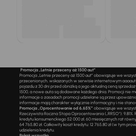
Promocja „Letnie przeceny aż 1500 aut”
Promocja „Letnie przeceny aż 1500 aut” obowiązuje we wszy
przecenionych, wskazanych w serwisie internetowym aaaauto.
pojazdu z 30 dni przed obniżką a jego aktualną ceną sprzeda
1500, a nowe auta są dodawane każdego dnia. Promocji nie m
informacje o zasadach promocji udzielane są przez upowa
informacje mają charakter wyłącznie informacyjny i nie stanow
Promocja „Oprocentowanie od 6,65%”
obowiązuje we wszystk
Rzeczywista Roczna Stopa Oprocentowania („RRSO“): 9,81%. R
kredytu konsumenckiego 52 000 zł, 60 miesięcznych rat równy
64 765,80 zł. Całkowity koszt kredytu: 12 765,80 zł (w tym prowi
udzielenia kredytu.
Pokaż wszystko