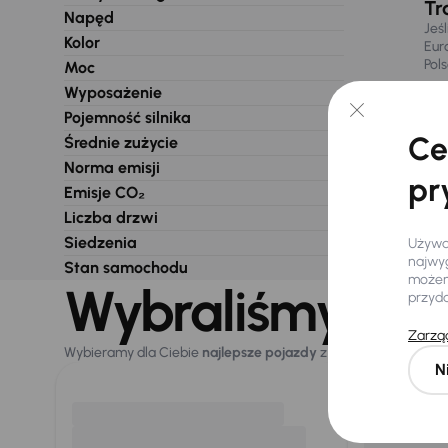
Tr
Napęd
Jeś
Kolor
Eur
Pol
Moc
Wyposażenie
Pojemność silnika
Ce
Średnie zużycie
Norma emisji
pr
Emisje CO₂
Liczba drzwi
Siedzenia
Używam
najwyg
Stan samochodu
możemy
Wybraliśmy dla 
przyd
Zarząd
Wybieramy dla Ciebie
najlepsze pojazdy
z naszej oferty. Kupi
N