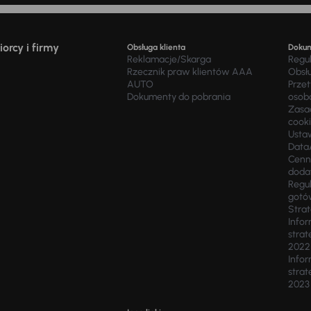
orcy i firmy
Obsługa klienta
Doku
Reklamacje/Skarga
Regu
Rzecznik praw klientów AAA
Obsł
AUTO
Prze
Dokumenty do pobrania
osob
Zasad
cook
Usta
Data
Cenn
doda
Regul
gotó
Stra
Infor
strat
2022
Infor
strat
2023