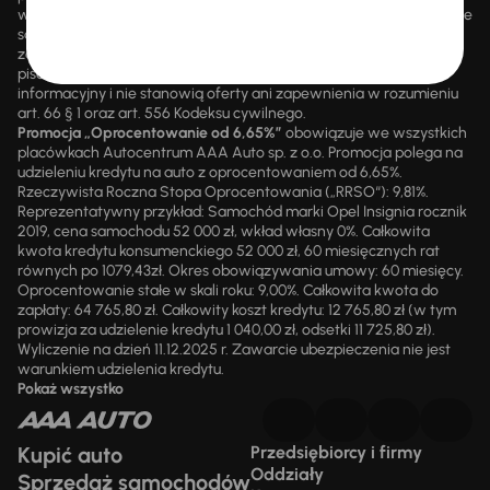
wsteczną. Szczegółowe informacje o zasadach promocji udzielane
są przez upoważnionych pracowników AAA AUTO. AAA AUTO
zastrzega sobie prawo do zawarcia umowy wyłącznie w formie
pisemnej. Prezentowane informacje mają charakter wyłącznie
informacyjny i nie stanowią oferty ani zapewnienia w rozumieniu
art. 66 § 1 oraz art. 556 Kodeksu cywilnego.
Promocja „Oprocentowanie od 6,65%”
obowiązuje we wszystkich
placówkach Autocentrum AAA Auto sp. z o.o. Promocja polega na
udzieleniu kredytu na auto z oprocentowaniem od 6,65%.
Rzeczywista Roczna Stopa Oprocentowania („RRSO“): 9,81%.
Reprezentatywny przykład: Samochód marki Opel Insignia rocznik
2019, cena samochodu 52 000 zł, wkład własny 0%. Całkowita
kwota kredytu konsumenckiego 52 000 zł, 60 miesięcznych rat
równych po 1079,43zł. Okres obowiązywania umowy: 60 miesięcy.
Oprocentowanie stałe w skali roku: 9,00%. Całkowita kwota do
zapłaty: 64 765,80 zł. Całkowity koszt kredytu: 12 765,80 zł (w tym
prowizja za udzielenie kredytu 1 040,00 zł, odsetki 11 725,80 zł).
Wyliczenie na dzień 11.12.2025 r. Zawarcie ubezpieczenia nie jest
warunkiem udzielenia kredytu.
Pokaż wszystko
Kupić auto
Przedsiębiorcy i firmy
Oddziały
Sprzedaż samochodów