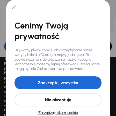
Cenimy Twoją
prywatność
Edytuj filtr
Używamy plików cookie, aby przeglądanie naszej
witryny było dla Ciebie jak najwygodniejsze. Pliki
Promocja „Letnie przeceny aż 1500 aut”
cookie służą nam do ulepszania naszych usług, a
Promocja „Letnie przeceny aż 1500 aut” obowiązuje we wszystkich
jednocześnie możemy lepiej oferować Ci treści, które
placówkach Autocentrum AAA AUTO Sp. z o.o. („AAA AUTO”).
mogą być dla Ciebie interesujące i przydatne.
Promocja polega na możliwości nabycia wybranych pojazdów
przecenionych, wskazanych w serwisie internetowym
aaaauto.pl/promocja, ze zniżką uwidocznioną w prezentowanej
Zaakceptuj wszystko
cenie. Zniżka jest obliczana jako różnica pomiędzy najniższą ceną
danego pojazdu z 30 dni przed obniżką a jego aktualną ceną
sprzedaży. Liczba samochodów objętych promocją jest zmienna i
Nie akceptuję
aktualizowana na bieżąco; średnia liczba dostępnych pojazdów
wynosi około 1500, a nowe auta są dodawane każdego dnia.
Promocji nie można łączyć z innymi aktualnie obowiązującymi
Zarządzaj plikami cookie
promocjami ani rabatami, ani dochodzić do niej prawa z mocą