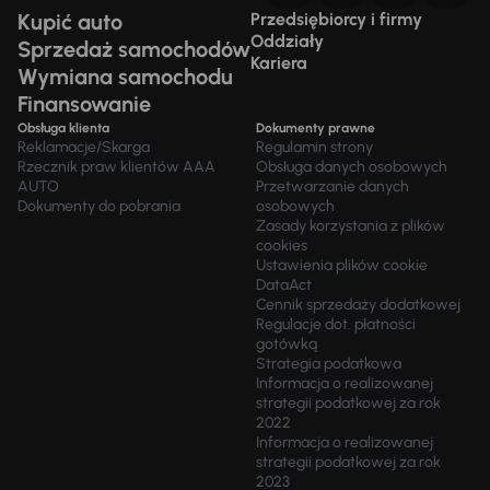
Kupić auto
Przedsiębiorcy i firmy
Oddziały
Sprzedaż samochodów
Kariera
Wymiana samochodu
Finansowanie
Obsługa klienta
Dokumenty prawne
Reklamacje/Skarga
Regulamin strony
Rzecznik praw klientów AAA
Obsługa danych osobowych
AUTO
Przetwarzanie danych
Dokumenty do pobrania
osobowych
Zasady korzystania z plików
cookies
Ustawienia plików cookie
DataAct
Cennik sprzedaży dodatkowej
Regulacje dot. płatności
gotówką
Strategia podatkowa
Informacja o realizowanej
strategii podatkowej za rok
2022
Informacja o realizowanej
strategii podatkowej za rok
2023