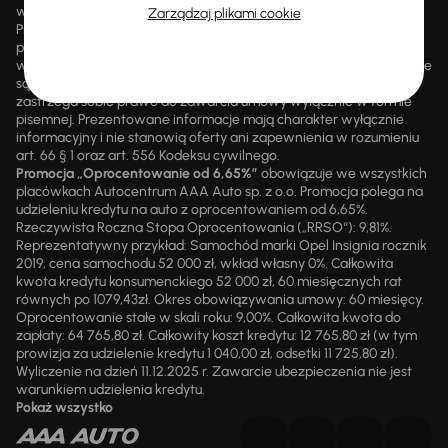
wynosi około 1500, a nowe auta są dodawane każdego dnia.
Zarządzaj plikami cookie
Promocji nie można łączyć z innymi aktualnie obowiązującymi
promocjami ani rabatami, ani dochodzić do niej prawa z mocą
wsteczną. Szczegółowe informacje o zasadach promocji udzielane
są przez upoważnionych pracowników AAA AUTO. AAA AUTO
zastrzega sobie prawo do zawarcia umowy wyłącznie w formie
pisemnej. Prezentowane informacje mają charakter wyłącznie
informacyjny i nie stanowią oferty ani zapewnienia w rozumieniu
art. 66 § 1 oraz art. 556 Kodeksu cywilnego.
Promocja „Oprocentowanie od 6,65%”
obowiązuje we wszystkich
placówkach Autocentrum AAA Auto sp. z o.o. Promocja polega na
udzieleniu kredytu na auto z oprocentowaniem od 6,65%.
Rzeczywista Roczna Stopa Oprocentowania („RRSO“): 9,81%.
Reprezentatywny przykład: Samochód marki Opel Insignia rocznik
2019, cena samochodu 52 000 zł, wkład własny 0%. Całkowita
kwota kredytu konsumenckiego 52 000 zł, 60 miesięcznych rat
równych po 1079,43zł. Okres obowiązywania umowy: 60 miesięcy.
Oprocentowanie stałe w skali roku: 9,00%. Całkowita kwota do
zapłaty: 64 765,80 zł. Całkowity koszt kredytu: 12 765,80 zł (w tym
prowizja za udzielenie kredytu 1 040,00 zł, odsetki 11 725,80 zł).
Wyliczenie na dzień 11.12.2025 r. Zawarcie ubezpieczenia nie jest
warunkiem udzielenia kredytu.
Pokaż wszystko