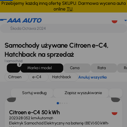
Citroen
e-C4
Hatchback
Anuluj wszystko
Przebijemy każdą inną ofertę SKUPU. Darmowa wycena auta
online
TU
.
Samochody używane Citroen e-C4,
Hatchback na sprzedaż
1 samochód
3
Marka i model
Cena
Rata
R
Citroen
e-C4
Hatchback
Anuluj wszystko
Taniej o 1 500 zł
Sortuj według
Zapisz wyszukiwanie
Citroen e-C4 50 kWh
2023
28 052 km
Automat
Elektryk Samochód Elektryczny na baterię (BEV)
50 kWh