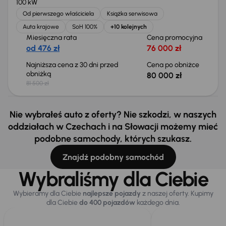
100 kW
Od pierwszego właściciela
Książka serwisowa
Auta krajowe
SoH 100%
+10 kolejnych
Miesięczna rata
Cena promocyjna
od 476 zł
76 000 zł
Najniższa cena z 30 dni przed
Cena po obniżce
obniżką
80 000 zł
81 500 zł
Nie wybrałeś auto z oferty? Nie szkodzi, w naszych
oddziałach w Czechach i na Słowacji możemy mieć
podobne samochody, których szukasz.
Znajdź podobny samochód
Wybraliśmy dla Ciebie
Wybieramy dla Ciebie
najlepsze pojazdy
z naszej oferty. Kupimy
dla Ciebie
do 400 pojazdów
każdego dnia.