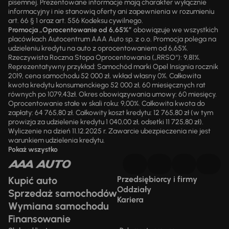
pisemnej. Prezentowane informacje mają charakter wyłącznie
informacyjny i nie stanowią oferty ani zapewnienia w rozumieniu
art. 66 § 1 oraz art. 556 Kodeksu cywilnego.
Promocja „Oprocentowanie od 6,65%”
obowiązuje we wszystkich
placówkach Autocentrum AAA Auto sp. z o.o. Promocja polega na
udzieleniu kredytu na auto z oprocentowaniem od 6,65%.
Rzeczywista Roczna Stopa Oprocentowania („RRSO“): 9,81%.
Reprezentatywny przykład: Samochód marki Opel Insignia rocznik
2019, cena samochodu 52 000 zł, wkład własny 0%. Całkowita
kwota kredytu konsumenckiego 52 000 zł, 60 miesięcznych rat
równych po 1079,43zł. Okres obowiązywania umowy: 60 miesięcy.
Oprocentowanie stałe w skali roku: 9,00%. Całkowita kwota do
zapłaty: 64 765,80 zł. Całkowity koszt kredytu: 12 765,80 zł (w tym
prowizja za udzielenie kredytu 1 040,00 zł, odsetki 11 725,80 zł).
Wyliczenie na dzień 11.12.2025 r. Zawarcie ubezpieczenia nie jest
warunkiem udzielenia kredytu.
Pokaż wszystko
Kupić auto
Przedsiębiorcy i firmy
Oddziały
Sprzedaż samochodów
Kariera
Wymiana samochodu
Finansowanie