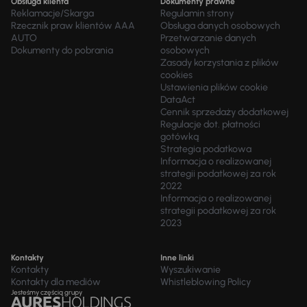
Obsługa klienta
Dokumenty prawne
Reklamacje/Skarga
Regulamin strony
Rzecznik praw klientów AAA
Obsługa danych osobowych
AUTO
Przetwarzanie danych
Dokumenty do pobrania
osobowych
Zasady korzystania z plików
cookies
Ustawienia plików cookie
DataAct
Cennik sprzedaży dodatkowej
Regulacje dot. płatności
gotówką
Strategia podatkowa
Informacja o realizowanej
strategii podatkowej za rok
2022
Informacja o realizowanej
strategii podatkowej za rok
2023
Kontakty
Inne linki
Kontakty
Wyszukiwanie
Kontakty dla mediów
Whistleblowing Policy
Jesteśmy częścią grupy