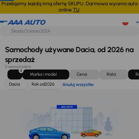
Dacia
Rok od
2026
Anuluj wszystko
Przebijemy każdą inną ofertę SKUPU. Darmowa wycena auta
online
TU
.
Samochody używane Dacia, od 2026 na
sprzedaż
0 samochodów
2
Marka i model
Cena
Rata
R
Dacia
Rok od
2026
Anuluj wszystko