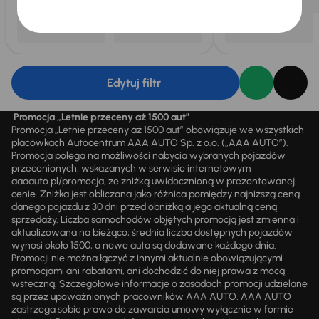
Edytuj filtr
Promocja „Letnie przeceny aż 1500 aut”
Promocja „Letnie przeceny aż 1500 aut” obowiązuje we wszystkich
placówkach Autocentrum AAA AUTO Sp. z o.o. („AAA AUTO”).
Promocja polega na możliwości nabycia wybranych pojazdów
przecenionych, wskazanych w serwisie internetowym
aaaauto.pl/promocja, ze zniżką uwidocznioną w prezentowanej
cenie. Zniżka jest obliczana jako różnica pomiędzy najniższą ceną
danego pojazdu z 30 dni przed obniżką a jego aktualną ceną
sprzedaży. Liczba samochodów objętych promocją jest zmienna i
aktualizowana na bieżąco; średnia liczba dostępnych pojazdów
wynosi około 1500, a nowe auta są dodawane każdego dnia.
Promocji nie można łączyć z innymi aktualnie obowiązującymi
promocjami ani rabatami, ani dochodzić do niej prawa z mocą
wsteczną. Szczegółowe informacje o zasadach promocji udzielane
są przez upoważnionych pracowników AAA AUTO. AAA AUTO
zastrzega sobie prawo do zawarcia umowy wyłącznie w formie