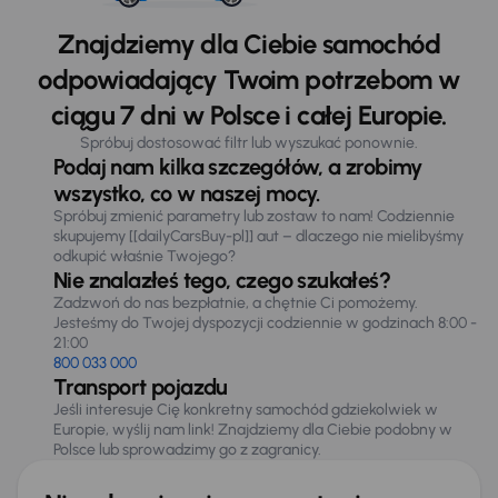
Znajdziemy dla Ciebie samochód
odpowiadający Twoim potrzebom w
ciągu 7 dni w Polsce i całej Europie.
Spróbuj dostosować filtr lub wyszukać ponownie.
Podaj nam kilka szczegółów, a zrobimy
wszystko, co w naszej mocy.
Spróbuj zmienić parametry lub zostaw to nam! Codziennie
skupujemy [[dailyCarsBuy-pl]] aut – dlaczego nie mielibyśmy
odkupić właśnie Twojego?
Nie znalazłeś tego, czego szukałeś?
Zadzwoń do nas bezpłatnie, a chętnie Ci pomożemy.
Jesteśmy do Twojej dyspozycji codziennie w godzinach 8:00 -
21:00
800 033 000
Transport pojazdu
Jeśli interesuje Cię konkretny samochód gdziekolwiek w
Europie, wyślij nam link! Znajdziemy dla Ciebie podobny w
Polsce lub sprowadzimy go z zagranicy.