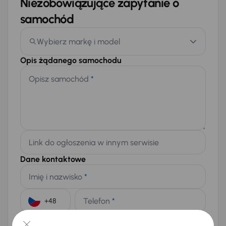
Niezobowiązujące zapytanie o
samochód
Wybierz markę i model
Opis żądanego samochodu
Opisz samochód
*
Link do ogłoszenia w innym serwisie
Dane kontaktowe
Imię i nazwisko
*
Telefon
*
+48
E-mail
*