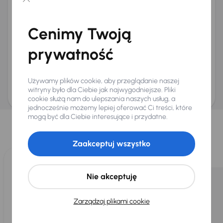
Chcę otrzymywać informacje o ofertach rabatowych
Na e-mail
(opcjonalnie)
Cenimy Twoją
Na numer telefonu
(opcjonalnie)
prywatność
Wyślij zapytanie
Zwracamy uwagę, że umówienie spotkania nie jest równoznaczne z rezerwacją
ani zagwarantowaną dostępnością pojazdu. AURES Holdings a.s., z siedzibą
Używamy plików cookie, aby przeglądanie naszej
Dopraváků 874/15, Čimice, 184 00 Praga 8, będzie przechowywać i przetwarzać
Twoje dane osobowe zgodnie z zasadami ochrony i przetwarzania
danych
witryny było dla Ciebie jak najwygodniejsze. Pliki
osobowych
.
cookie służą nam do ulepszania naszych usług, a
jednocześnie możemy lepiej oferować Ci treści, które
Wybraliśmy dla Ciebie
mogą być dla Ciebie interesujące i przydatne.
Wybieramy dla Ciebie
najlepsze pojazdy
z naszej oferty. Kupimy
dla Ciebie
do 400 pojazdów
każdego dnia.
Zaakceptuj wszystko
Nie akceptuję
Zarządzaj plikami cookie