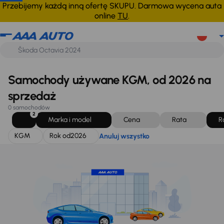
KGM
Rok od
2026
Anuluj wszystko
Przebijemy każdą inną ofertę SKUPU. Darmowa wycena auta
online
TU
.
Samochody używane KGM, od 2026 na
sprzedaż
0 samochodów
2
Marka i model
Cena
Rata
R
KGM
Rok od
2026
Anuluj wszystko