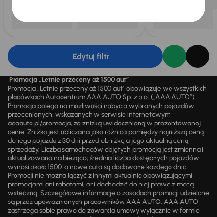
Edytuj filtr
Promocja „Letnie przeceny aż 1500 aut”
Promocja „Letnie przeceny aż 1500 aut” obowiązuje we wszystkich
placówkach Autocentrum AAA AUTO Sp. z o.o. („AAA AUTO”).
Promocja polega na możliwości nabycia wybranych pojazdów
przecenionych, wskazanych w serwisie internetowym
aaaauto.pl/promocja, ze zniżką uwidocznioną w prezentowanej
cenie. Zniżka jest obliczana jako różnica pomiędzy najniższą ceną
danego pojazdu z 30 dni przed obniżką a jego aktualną ceną
sprzedaży. Liczba samochodów objętych promocją jest zmienna i
aktualizowana na bieżąco; średnia liczba dostępnych pojazdów
wynosi około 1500, a nowe auta są dodawane każdego dnia.
Promocji nie można łączyć z innymi aktualnie obowiązującymi
promocjami ani rabatami, ani dochodzić do niej prawa z mocą
wsteczną. Szczegółowe informacje o zasadach promocji udzielane
są przez upoważnionych pracowników AAA AUTO. AAA AUTO
zastrzega sobie prawo do zawarcia umowy wyłącznie w formie