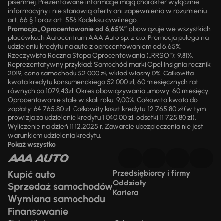
pisemnej. Prezentowane informacje mają charakter wyłącznie
informacyjny i nie stanowią oferty ani zapewnienia w rozumieniu
art. 66 § 1 oraz art. 556 Kodeksu cywilnego.
Promocja „Oprocentowanie od 6,65%”
obowiązuje we wszystkich
placówkach Autocentrum AAA Auto sp. z o.o. Promocja polega na
udzieleniu kredytu na auto z oprocentowaniem od 6,65%.
Rzeczywista Roczna Stopa Oprocentowania („RRSO“): 9,81%.
Reprezentatywny przykład: Samochód marki Opel Insignia rocznik
2019, cena samochodu 52 000 zł, wkład własny 0%. Całkowita
kwota kredytu konsumenckiego 52 000 zł, 60 miesięcznych rat
równych po 1079,43zł. Okres obowiązywania umowy: 60 miesięcy.
Oprocentowanie stałe w skali roku: 9,00%. Całkowita kwota do
zapłaty: 64 765,80 zł. Całkowity koszt kredytu: 12 765,80 zł (w tym
prowizja za udzielenie kredytu 1 040,00 zł, odsetki 11 725,80 zł).
Wyliczenie na dzień 11.12.2025 r. Zawarcie ubezpieczenia nie jest
warunkiem udzielenia kredytu.
Pokaż wszystko
Kupić auto
Przedsiębiorcy i firmy
Oddziały
Sprzedaż samochodów
Kariera
Wymiana samochodu
Finansowanie