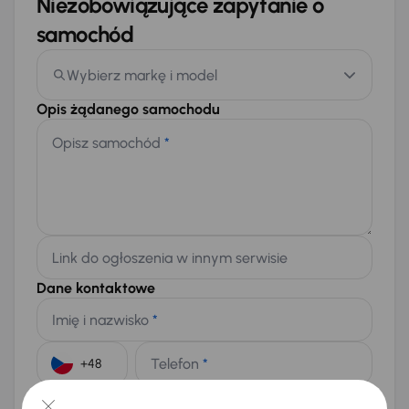
Niezobowiązujące zapytanie o
samochód
Wybierz markę i model
Opis żądanego samochodu
Opisz samochód
*
Link do ogłoszenia w innym serwisie
Dane kontaktowe
Imię i nazwisko
*
Telefon
*
+48
E-mail
*