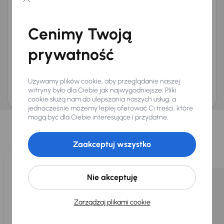
Chcę otrzymywać informacje o ofertach rabatowych
Na e-mail
(opcjonalnie)
Cenimy Twoją
Na numer telefonu
(opcjonalnie)
prywatność
Wyślij zapytanie
Zwracamy uwagę, że umówienie spotkania nie jest równoznaczne z rezerwacją
ani zagwarantowaną dostępnością pojazdu. AURES Holdings a.s., z siedzibą
Używamy plików cookie, aby przeglądanie naszej
Dopraváků 874/15, Čimice, 184 00 Praga 8, będzie przechowywać i przetwarzać
Twoje dane osobowe zgodnie z zasadami ochrony i przetwarzania
danych
witryny było dla Ciebie jak najwygodniejsze. Pliki
osobowych
.
cookie służą nam do ulepszania naszych usług, a
jednocześnie możemy lepiej oferować Ci treści, które
Wybraliśmy dla Ciebie
mogą być dla Ciebie interesujące i przydatne.
Wybieramy dla Ciebie
najlepsze pojazdy
z naszej oferty. Kupimy
dla Ciebie
do 400 pojazdów
każdego dnia.
Zaakceptuj wszystko
Nie akceptuję
Zarządzaj plikami cookie