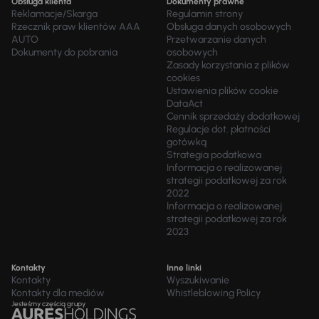
Obsługa klienta
Dokumenty prawne
Reklamacje/Skarga
Regulamin strony
Rzecznik praw klientów AAA
Obsługa danych osobowych
AUTO
Przetwarzanie danych
Dokumenty do pobrania
osobowych
Zasady korzystania z plików
cookies
Ustawienia plików cookie
DataAct
Cennik sprzedaży dodatkowej
Regulacje dot. płatności
gotówką
Strategia podatkowa
Informacja o realizowanej
strategii podatkowej za rok
2022
Informacja o realizowanej
strategii podatkowej za rok
2023
Kontakty
Inne linki
Kontakty
Wyszukiwanie
Kontakty dla mediów
Whistleblowing Policy
Jesteśmy częścią grupy