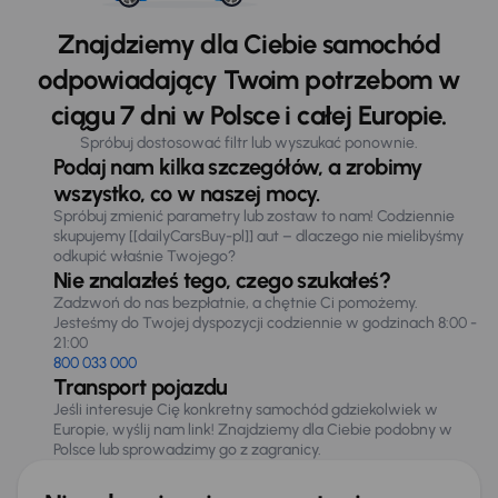
Znajdziemy dla Ciebie samochód
odpowiadający Twoim potrzebom w
ciągu 7 dni w Polsce i całej Europie.
Spróbuj dostosować filtr lub wyszukać ponownie.
Podaj nam kilka szczegółów, a zrobimy
wszystko, co w naszej mocy.
Spróbuj zmienić parametry lub zostaw to nam! Codziennie
skupujemy [[dailyCarsBuy-pl]] aut – dlaczego nie mielibyśmy
odkupić właśnie Twojego?
Nie znalazłeś tego, czego szukałeś?
Zadzwoń do nas bezpłatnie, a chętnie Ci pomożemy.
Jesteśmy do Twojej dyspozycji codziennie w godzinach 8:00 -
21:00
800 033 000
Transport pojazdu
Jeśli interesuje Cię konkretny samochód gdziekolwiek w
Europie, wyślij nam link! Znajdziemy dla Ciebie podobny w
Polsce lub sprowadzimy go z zagranicy.