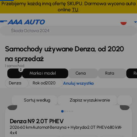
Denza
Rok od
2020
Anuluj wszystko
Przebijemy każdą inną ofertę SKUPU. Darmowa wycena auta
online
TU
.
Samochody używane Denza, od 2020
na sprzedaż
1 samochód
2
Marka i model
Cena
Rata
R
Denza
Rok od
2020
Anuluj wszystko
Możliwość odliczenia VAT
Sortuj według
Zapisz wyszukiwanie
Denza N9 2.0T PHEV
2026
60 km
Automat
Benzyna + Hybryda
2.0T PHEV
680 kW
4x4