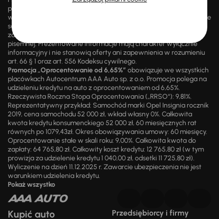
promocjami ani rabatami, ani dochodzić do niej prawa z mocą
wsteczną. Szczegółowe informacje o zasadach promocji udzielane
są przez upoważnionych pracowników AAA AUTO. AAA AUTO
zastrzega sobie prawo do zawarcia umowy wyłącznie w formie
pisemnej. Prezentowane informacje mają charakter wyłącznie
informacyjny i nie stanowią oferty ani zapewnienia w rozumieniu
art. 66 § 1 oraz art. 556 Kodeksu cywilnego.
Promocja „Oprocentowanie od 6,65%”
obowiązuje we wszystkich
placówkach Autocentrum AAA Auto sp. z o.o. Promocja polega na
udzieleniu kredytu na auto z oprocentowaniem od 6,65%.
Rzeczywista Roczna Stopa Oprocentowania („RRSO“): 9,81%.
Reprezentatywny przykład: Samochód marki Opel Insignia rocznik
2019, cena samochodu 52 000 zł, wkład własny 0%. Całkowita
kwota kredytu konsumenckiego 52 000 zł, 60 miesięcznych rat
równych po 1079,43zł. Okres obowiązywania umowy: 60 miesięcy.
Oprocentowanie stałe w skali roku: 9,00%. Całkowita kwota do
zapłaty: 64 765,80 zł. Całkowity koszt kredytu: 12 765,80 zł (w tym
prowizja za udzielenie kredytu 1 040,00 zł, odsetki 11 725,80 zł).
Wyliczenie na dzień 11.12.2025 r. Zawarcie ubezpieczenia nie jest
warunkiem udzielenia kredytu.
Pokaż wszystko
Kupić auto
Przedsiębiorcy i firmy