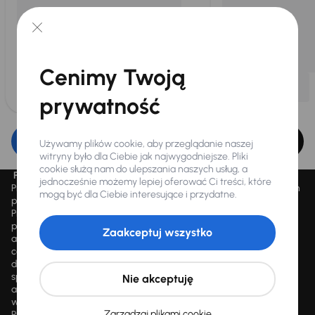
Cenimy Twoją
prywatność
Edytuj filtr
Używamy plików cookie, aby przeglądanie naszej
witryny było dla Ciebie jak najwygodniejsze. Pliki
cookie służą nam do ulepszania naszych usług, a
Promocja „Letnie przeceny aż 1500 aut”
jednocześnie możemy lepiej oferować Ci treści, które
Promocja „Letnie przeceny aż 1500 aut” obowiązuje we wszystkich
mogą być dla Ciebie interesujące i przydatne.
placówkach Autocentrum AAA AUTO Sp. z o.o. („AAA AUTO”).
Promocja polega na możliwości nabycia wybranych pojazdów
przecenionych, wskazanych w serwisie internetowym
Zaakceptuj wszystko
aaaauto.pl/promocja, ze zniżką uwidocznioną w prezentowanej
cenie. Zniżka jest obliczana jako różnica pomiędzy najniższą ceną
danego pojazdu z 30 dni przed obniżką a jego aktualną ceną
sprzedaży. Liczba samochodów objętych promocją jest zmienna i
Nie akceptuję
aktualizowana na bieżąco; średnia liczba dostępnych pojazdów
wynosi około 1500, a nowe auta są dodawane każdego dnia.
Zarządzaj plikami cookie
Promocji nie można łączyć z innymi aktualnie obowiązującymi