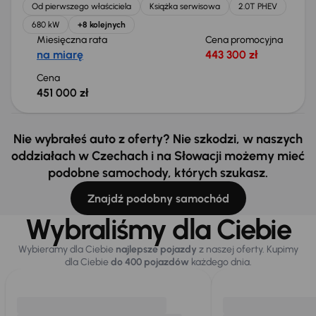
Od pierwszego właściciela
Książka serwisowa
2.0T PHEV
680 kW
+8 kolejnych
Miesięczna rata
Cena promocyjna
na miarę
443 300 zł
Cena
451 000 zł
Nie wybrałeś auto z oferty? Nie szkodzi, w naszych
oddziałach w Czechach i na Słowacji możemy mieć
podobne samochody, których szukasz.
Znajdź podobny samochód
Wybraliśmy dla Ciebie
Wybieramy dla Ciebie
najlepsze pojazdy
z naszej oferty. Kupimy
dla Ciebie
do 400 pojazdów
każdego dnia.