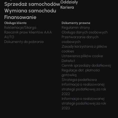
Oddziały
Sprzedaż samochodów
Kariera
Wymiana samochodu
Finansowanie
Obsługa klienta
Dokumenty prawne
Reklamacje/Skarga
Regulamin strony
Rzecznik praw klientów AAA
Obsługa danych osobowych
AUTO
Przetwarzanie danych
Dokumenty do pobrania
osobowych
Zasady korzystania z plików
cookies
Ustawienia plików cookie
DataAct
Cennik sprzedaży dodatkowej
Regulacje dot. płatności
gotówką
Strategia podatkowa
Informacja o realizowanej
strategii podatkowej za rok
2022
Informacja o realizowanej
strategii podatkowej za rok
2023