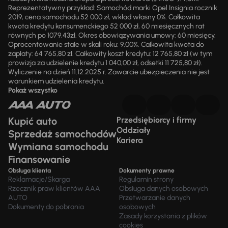
Reprezentatywny przykład: Samochód marki Opel Insignia rocznik
2019, cena samochodu 52 000 zł, wkład własny 0%. Całkowita
kwota kredytu konsumenckiego 52 000 zł, 60 miesięcznych rat
równych po 1079,43zł. Okres obowiązywania umowy: 60 miesięcy.
Oprocentowanie stałe w skali roku: 9,00%. Całkowita kwota do
zapłaty: 64 765,80 zł. Całkowity koszt kredytu: 12 765,80 zł (w tym
prowizja za udzielenie kredytu 1 040,00 zł, odsetki 11 725,80 zł).
Wyliczenie na dzień 11.12.2025 r. Zawarcie ubezpieczenia nie jest
warunkiem udzielenia kredytu.
Pokaż wszystko
Kupić auto
Przedsiębiorcy i firmy
Oddziały
Sprzedaż samochodów
Kariera
Wymiana samochodu
Finansowanie
Obsługa klienta
Dokumenty prawne
Reklamacje/Skarga
Regulamin strony
Rzecznik praw klientów AAA
Obsługa danych osobowych
AUTO
Przetwarzanie danych
Dokumenty do pobrania
osobowych
Zasady korzystania z plików
cookies