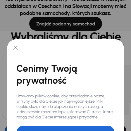
oddziałach w Czechach i na Słowacji możemy mieć
podobne samochody, których szukasz.
Znajdź podobny samochód
Wybraliśmy dla Ciebie
Wybieramy dla Ciebie
najlepsze pojazdy
z naszej oferty. Kupimy
dla Ciebie
do 400 pojazdów
każdego dnia.
Cenimy Twoją
prywatność
Używamy plików cookie, aby przeglądanie naszej
witryny było dla Ciebie jak najwygodniejsze. Pliki
cookie służą nam do ulepszania naszych usług, a
jednocześnie możemy lepiej oferować Ci treści, które
mogą być dla Ciebie interesujące i przydatne.