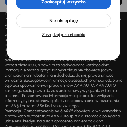
Edytuj filtr
Zaakceptuj wszystko
Promocja „Letnie przeceny aż 1500 aut”
Promocja „Letnie przeceny aż 1500 aut” obowiązuje we wszystkich
Nie akceptuję
placówkach Autocentrum AAA AUTO Sp. z o.o. („AAA AUTO”).
Promocja polega na możliwości nabycia wybranych pojazdów
przecenionych, wskazanych w serwisie internetowym
Zarządzaj plikami cookie
aaaauto.pl/promocja, ze zniżką uwidocznioną w prezentowanej
cenie. Zniżka jest obliczana jako różnica pomiędzy najniższą ceną
danego pojazdu z 30 dni przed obniżką a jego aktualną ceną
sprzedaży. Liczba samochodów objętych promocją jest zmienna i
aktualizowana na bieżąco; średnia liczba dostępnych pojazdów
wynosi około 1500, a nowe auta są dodawane każdego dnia.
Promocji nie można łączyć z innymi aktualnie obowiązującymi
promocjami ani rabatami, ani dochodzić do niej prawa z mocą
wsteczną. Szczegółowe informacje o zasadach promocji udzielane
są przez upoważnionych pracowników AAA AUTO. AAA AUTO
zastrzega sobie prawo do zawarcia umowy wyłącznie w formie
pisemnej. Prezentowane informacje mają charakter wyłącznie
informacyjny i nie stanowią oferty ani zapewnienia w rozumieniu
art. 66 § 1 oraz art. 556 Kodeksu cywilnego.
Promocja „Oprocentowanie od 6,65%”
obowiązuje we wszystkich
placówkach Autocentrum AAA Auto sp. z o.o. Promocja polega na
udzieleniu kredytu na auto z oprocentowaniem od 6,65%.
Rzeczywista Roczna Stopa Oprocentowania („RRSO“): 9,81%.