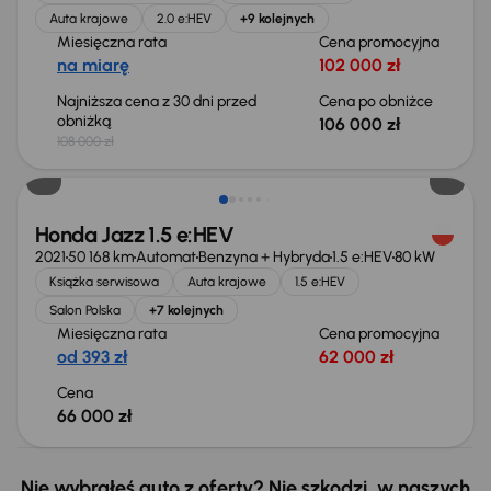
Auta krajowe
2.0 e:HEV
+9 kolejnych
Miesięczna rata
Cena promocyjna
na miarę
102 000 zł
Najniższa cena z 30 dni przed
Cena po obniżce
obniżką
106 000 zł
108 000 zł
Honda Jazz 1.5 e:HEV
2021
50 168 km
Automat
Benzyna + Hybryda
1.5 e:HEV
80 kW
Książka serwisowa
Auta krajowe
1.5 e:HEV
Salon Polska
+7 kolejnych
Miesięczna rata
Cena promocyjna
od 393 zł
62 000 zł
Cena
66 000 zł
Nie wybrałeś auto z oferty? Nie szkodzi, w naszych