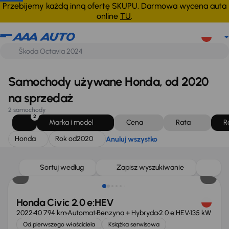
Honda
Rok od
2020
Anuluj wszystko
Przebijemy każdą inną ofertę SKUPU. Darmowa wycena auta
online
TU
.
Samochody używane Honda, od 2020
na sprzedaż
2 samochody
2
Marka i model
Cena
Rata
R
Honda
Rok od
2020
Anuluj wszystko
Taniej o 2 000 zł
Sortuj według
Zapisz wyszukiwanie
Honda Civic 2.0 e:HEV
2022
40 794 km
Automat
Benzyna + Hybryda
2.0 e:HEV
135 kW
Od pierwszego właściciela
Książka serwisowa