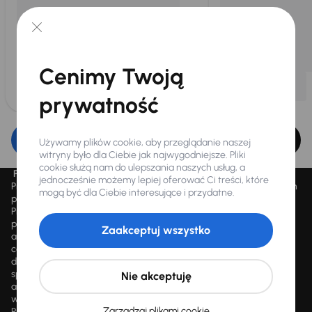
Cenimy Twoją
prywatność
Edytuj filtr
Używamy plików cookie, aby przeglądanie naszej
witryny było dla Ciebie jak najwygodniejsze. Pliki
cookie służą nam do ulepszania naszych usług, a
Promocja „Letnie przeceny aż 1500 aut”
jednocześnie możemy lepiej oferować Ci treści, które
Promocja „Letnie przeceny aż 1500 aut” obowiązuje we wszystkich
mogą być dla Ciebie interesujące i przydatne.
placówkach Autocentrum AAA AUTO Sp. z o.o. („AAA AUTO”).
Promocja polega na możliwości nabycia wybranych pojazdów
przecenionych, wskazanych w serwisie internetowym
Zaakceptuj wszystko
aaaauto.pl/promocja, ze zniżką uwidocznioną w prezentowanej
cenie. Zniżka jest obliczana jako różnica pomiędzy najniższą ceną
danego pojazdu z 30 dni przed obniżką a jego aktualną ceną
sprzedaży. Liczba samochodów objętych promocją jest zmienna i
Nie akceptuję
aktualizowana na bieżąco; średnia liczba dostępnych pojazdów
wynosi około 1500, a nowe auta są dodawane każdego dnia.
Zarządzaj plikami cookie
Promocji nie można łączyć z innymi aktualnie obowiązującymi