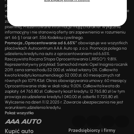
promocjami ani rabatami, ani dochodzić do niej prawa z mocą
wsteczną. Szczegółowe informacje o zasadach promocji udzielane
są przez upoważnionych pracowników AAA AUTO. AAA AUTO
zastrzega sobie prawo do zawarcia umowy wyłącznie w formie
pisemnej. Prezentowane informacje mają charakter wyłącznie
informacyjny i nie stanowią oferty ani zapewnienia w rozumieniu
art. 66 § 1 oraz art. 556 Kodeksu cywilnego.
Promocja „Oprocentowanie od 6,65%”
obowiązuje we wszystkich
placówkach Autocentrum AAA Auto sp. z o.o. Promocja polega na
udzieleniu kredytu na auto z oprocentowaniem od 6,65%.
Rzeczywista Roczna Stopa Oprocentowania („RRSO“): 9,81%.
Reprezentatywny przykład: Samochód marki Opel Insignia rocznik
2019, cena samochodu 52 000 zł, wkład własny 0%. Całkowita
kwota kredytu konsumenckiego 52 000 zł, 60 miesięcznych rat
równych po 1079,43zł. Okres obowiązywania umowy: 60 miesięcy.
Oprocentowanie stałe w skali roku: 9,00%. Całkowita kwota do
zapłaty: 64 765,80 zł. Całkowity koszt kredytu: 12 765,80 zł (w tym
prowizja za udzielenie kredytu 1 040,00 zł, odsetki 11 725,80 zł).
Wyliczenie na dzień 11.12.2025 r. Zawarcie ubezpieczenia nie jest
warunkiem udzielenia kredytu.
Pokaż wszystko
Kupić auto
Przedsiębiorcy i firmy