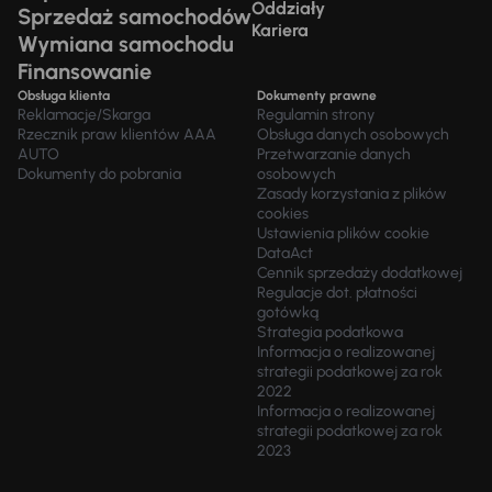
Oddziały
Sprzedaż samochodów
Kariera
Wymiana samochodu
Finansowanie
Obsługa klienta
Dokumenty prawne
Reklamacje/Skarga
Regulamin strony
Rzecznik praw klientów AAA
Obsługa danych osobowych
AUTO
Przetwarzanie danych
Dokumenty do pobrania
osobowych
Zasady korzystania z plików
cookies
Ustawienia plików cookie
DataAct
Cennik sprzedaży dodatkowej
Regulacje dot. płatności
gotówką
Strategia podatkowa
Informacja o realizowanej
strategii podatkowej za rok
2022
Informacja o realizowanej
strategii podatkowej za rok
2023