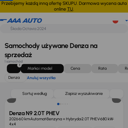
Denza
Anuluj wszystko
Przebijemy każdą inną ofertę SKUPU. Darmowa wycena auta
online
TU
.
Samochody używane Denza na
sprzedaż
1 samochód
1
Marka i model
Cena
Rata
R
Denza
Anuluj wszystko
Możliwość odliczenia VAT
Sortuj według
Zapisz wyszukiwanie
Denza N9 2.0T PHEV
2026
60 km
Automat
Benzyna + Hybryda
2.0T PHEV
680 kW
4x4