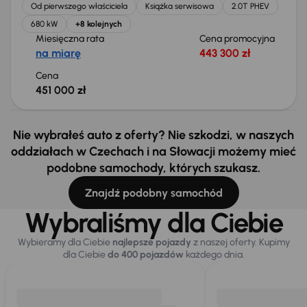
Od pierwszego właściciela
Książka serwisowa
2.0T PHEV
680 kW
+8 kolejnych
Miesięczna rata
Cena promocyjna
na miarę
443 300 zł
Cena
451 000 zł
Nie wybrałeś auto z oferty? Nie szkodzi, w naszych
oddziałach w Czechach i na Słowacji możemy mieć
podobne samochody, których szukasz.
Znajdź podobny samochód
Wybraliśmy dla Ciebie
Wybieramy dla Ciebie
najlepsze pojazdy
z naszej oferty. Kupimy
dla Ciebie
do 400 pojazdów
każdego dnia.