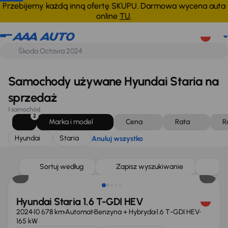
Hyundai
Staria
Anuluj wszystko
Przebijemy każdą inną ofertę SKUPU. Darmowa wycena auta
online
TU
.
Samochody używane Hyundai Staria na
sprzedaż
1 samochód
2
Marka i model
Cena
Rata
R
Hyundai
Staria
Anuluj wszystko
Taniej o 5 000 zł
Sortuj według
Zapisz wyszukiwanie
Hyundai Staria 1.6 T-GDI HEV
2024
10 678 km
Automat
Benzyna + Hybryda
1.6 T-GDI HEV
165 kW