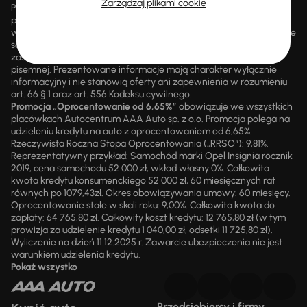
Zarządzaj plikami cookie
Promocji nie można łączyć z innymi aktualnie obowiązującymi
promocjami ani rabatami, ani dochodzić do niej prawa z mocą
wsteczną. Szczegółowe informacje o zasadach promocji udzielane
są przez upoważnionych pracowników AAA AUTO. AAA AUTO
zastrzega sobie prawo do zawarcia umowy wyłącznie w formie
pisemnej. Prezentowane informacje mają charakter wyłącznie
informacyjny i nie stanowią oferty ani zapewnienia w rozumieniu
art. 66 § 1 oraz art. 556 Kodeksu cywilnego.
Promocja „Oprocentowanie od 6,65%”
obowiązuje we wszystkich
placówkach Autocentrum AAA Auto sp. z o.o. Promocja polega na
udzieleniu kredytu na auto z oprocentowaniem od 6,65%.
Rzeczywista Roczna Stopa Oprocentowania („RRSO“): 9,81%.
Reprezentatywny przykład: Samochód marki Opel Insignia rocznik
2019, cena samochodu 52 000 zł, wkład własny 0%. Całkowita
kwota kredytu konsumenckiego 52 000 zł, 60 miesięcznych rat
równych po 1079,43zł. Okres obowiązywania umowy: 60 miesięcy.
Oprocentowanie stałe w skali roku: 9,00%. Całkowita kwota do
zapłaty: 64 765,80 zł. Całkowity koszt kredytu: 12 765,80 zł (w tym
prowizja za udzielenie kredytu 1 040,00 zł, odsetki 11 725,80 zł).
Wyliczenie na dzień 11.12.2025 r. Zawarcie ubezpieczenia nie jest
warunkiem udzielenia kredytu.
Pokaż wszystko
Przedsiębiorcy i firmy