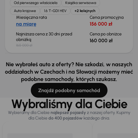
Od pierwszego właściciela
Książka serwisowa
Auta krajowe
1.6 T-GDI HEV
+2 kolejnych
Miesięczna rata
Cena promocyjna
na miarę
156 000 zł
Najniższa cena z 30 dni przed
Cena po obniżce
obniżką
160 000 zł
165 000 zł
Nie wybrałeś auto z oferty? Nie szkodzi, w naszych
oddziałach w Czechach i na Słowacji możemy mieć
podobne samochody, których szukasz.
Znajdź podobny samochód
Wybraliśmy dla Ciebie
Wybieramy dla Ciebie
najlepsze pojazdy
z naszej oferty. Kupimy
dla Ciebie
do 400 pojazdów
każdego dnia.