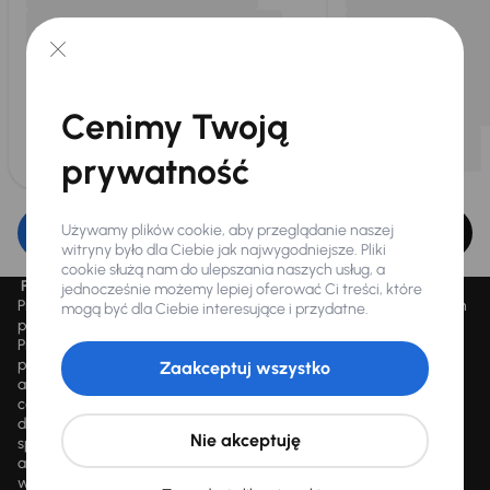
Cenimy Twoją
prywatność
Używamy plików cookie, aby przeglądanie naszej
Edytuj filtr
witryny było dla Ciebie jak najwygodniejsze. Pliki
cookie służą nam do ulepszania naszych usług, a
Promocja „Letnie przeceny aż 1500 aut”
jednocześnie możemy lepiej oferować Ci treści, które
Promocja „Letnie przeceny aż 1500 aut” obowiązuje we wszystkich
mogą być dla Ciebie interesujące i przydatne.
placówkach Autocentrum AAA AUTO Sp. z o.o. („AAA AUTO”).
Promocja polega na możliwości nabycia wybranych pojazdów
przecenionych, wskazanych w serwisie internetowym
Zaakceptuj wszystko
aaaauto.pl/promocja, ze zniżką uwidocznioną w prezentowanej
cenie. Zniżka jest obliczana jako różnica pomiędzy najniższą ceną
danego pojazdu z 30 dni przed obniżką a jego aktualną ceną
Nie akceptuję
sprzedaży. Liczba samochodów objętych promocją jest zmienna i
aktualizowana na bieżąco; średnia liczba dostępnych pojazdów
wynosi około 1500, a nowe auta są dodawane każdego dnia.