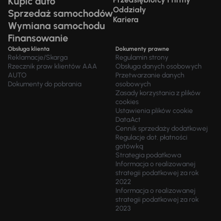
Kupić auto
Oddziały
Sprzedaż samochodów
Kariera
Wymiana samochodu
Finansowanie
Obsługa klienta
Dokumenty prawne
Reklamacje/Skarga
Regulamin strony
Rzecznik praw klientów AAA
Obsługa danych osobowych
AUTO
Przetwarzanie danych
Dokumenty do pobrania
osobowych
Zasady korzystania z plików
cookies
Ustawienia plików cookie
DataAct
Cennik sprzedaży dodatkowej
Regulacje dot. płatności
gotówką
Strategia podatkowa
Informacja o realizowanej
strategii podatkowej za rok
2022
Informacja o realizowanej
strategii podatkowej za rok
2023