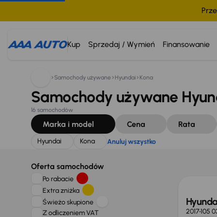
Prze
Szukam:
Hyundai
Kona
Anuluj wszystko
Kup
Sprzedaj / Wymień
Finansowanie
Samochody używane
Hyundai
Kona
Samochody używane Hyund
16 samochodów
Marka i model
Cena
Rata
Hyundai
Kona
Anuluj wszystko
Oferta samochodów
Po rabacie
Extra zniżka
Hyunda
Świeżo skupione
2017
105 0
Z odliczeniem VAT