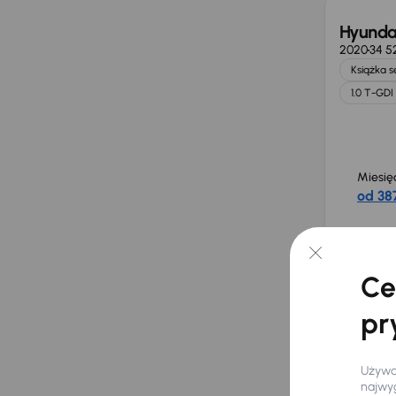
Hyunda
2020
34 5
Książka 
1.0 T-GDI
Miesię
od 387
Cena
65 00
Ce
pr
Hyundai
MHEV
Używam
2023
32 5
najwyg
Benzyna +