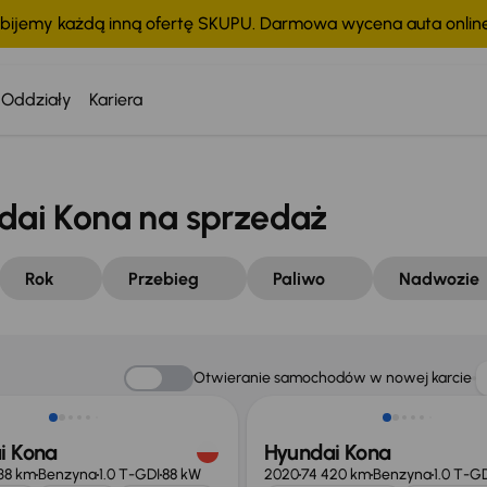
bijemy każdą inną ofertę SKUPU. Darmowa wycena auta onli
Oddziały
Kariera
ai Kona na sprzedaż
Rok
Przebieg
Paliwo
Nadwozie
Otwieranie samochodów w nowej karcie
i Kona
Hyundai Kona
38 km
Benzyna
1.0 T-GDI
88 kW
2020
74 420 km
Benzyna
1.0 T-G