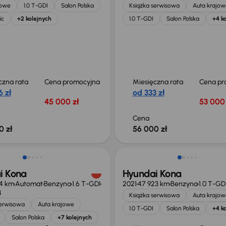
jowe
1.0 T-GDI
Salon Polska
Książka serwisowa
Auta krajow
ic
+2 kolejnych
1.0 T-GDI
Salon Polska
+4 k
czna rata
Cena promocyjna
Miesięczna rata
Cena pr
 zł
od 333 zł
45 000 zł
53 000 
Cena
0 zł
56 000 zł
i Kona
Hyundai Kona
84 km
Automat
Benzyna
1.6 T-GDI
2021
47 923 km
Benzyna
1.0 T-GD
4
Książka serwisowa
Auta krajow
serwisowa
Auta krajowe
1.0 T-GDI
Salon Polska
+4 k
Salon Polska
+7 kolejnych