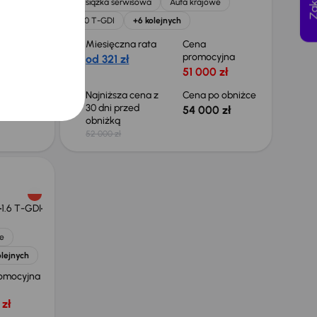
Książka serwisowa
Auta krajowe
olejnych
1.0 T-GDI
+6 kolejnych
Miesięczna rata
Cena
yjna
promocyjna
od 321 zł
 zł
51 000 zł
 obniżce
Najniższa cena z
Cena po obniżce
30 dni przed
0 zł
54 000 zł
obniżką
52 000 zł
1.6 T-GDI
e
olejnych
omocyjna
zł