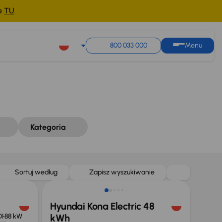
ne
TU
.
Sortuj według
Zapisz wyszukiwanie
800 033 000
Menu
Kategoria
Od nowego taniej o 56 900 zł
Sortuj według
Zapisz wyszukiwanie
Hyundai Kona Electric 48
DI
88 kW
kWh