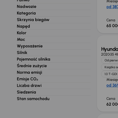
Miesię
Nadwozie
od 387
Kategoria
Skrzynia biegów
Cena
65 00
Napęd
Świeżo
Kolor
Moc
Wyposażenie
Hyunda
Silnik
2020
35 4
Pojemność silnika
Od pierws
Średnie zużycie
Książka 
Norma emisji
1.0 T-GDI
Emisje CO₂
Miesię
od 369
Liczba drzwi
Siedzenia
Stan samochodu
Cena
62 00