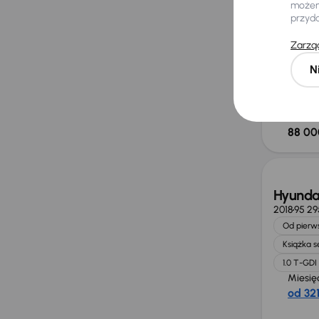
możemy
Od pierws
przyd
Książka 
Zarząd
1.0 T-GD
Miesię
N
od 524
Cena
88 00
Hyunda
2018
95 29
Od pierws
Książka 
1.0 T-GDI
Miesię
od 321