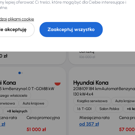
 lepiej oferować Ci treści, które mogą być dla Ciebie interesujące i
zego właściciela
1.6 T-GDI
Salon Polska
+8 k
atne.
serwisowa
Auta krajowe
Miesięczna rata
Cena
zaj plikami cookie
I MHEV
+10 kolejnych
promoc
na miarę
czna rata
Cena promocyjna
ie akceptuję
Zaakceptuj wszystko
101 000
 zł
84 000 zł
Najniższa cena z
Cena po
30 dni przed
105 00
obniżką
0 zł
106 000 zł
Świeżo skupione
i Kona
Hyundai Kona
5 km
Benzyna
1.0 T-GDI
88 kW
2018
109 184 km
Automat
Benzyna
130 kW
4x4
zego właściciela
Książka serwisowa
Auta krajow
serwisowa
Auta krajowe
1.6 T-GDI
Salon Polska
+6 k
+8 kolejnych
czna rata
Cena promocyjna
Miesięczna rata
Cena pr
 zł
od 357 zł
51 000 zł
57 000 