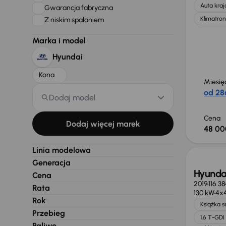
Auta kra
Gwarancja fabryczna
Klimatron
Z niskim spalaniem
Marka i model
Hyundai
Kona
Miesię
od 286
Dodaj model
Cena
Dodaj więcej marek
48 00
Linia modelowa
Generacja
Hyunda
Cena
2019
116 3
Rata
130 kW
4x
Rok
Książka 
Przebieg
1.6 T-GDI
Paliwo