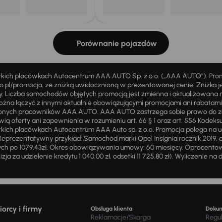
Porównanie pojazdów
stkich placówkach Autocentrum AAA AUTO Sp. z o.o. („AAA AUTO”). Pr
pl/promocja, ze zniżką uwidocznioną w prezentowanej cenie. Zniżka je
ży. Liczba samochodów objętych promocją jest zmienna i aktualizowana 
ożna łączyć z innymi aktualnie obowiązującymi promocjami ani rabatam
żnionych pracowników AAA AUTO. AAA AUTO zastrzega sobie prawo do 
ią oferty ani zapewnienia w rozumieniu art. 66 § 1 oraz art. 556 Kodeks
ich placówkach Autocentrum AAA Auto sp. z o.o. Promocja polega na ud
eprezentatywny przykład: Samochód marki Opel Insignia rocznik 2019, 
ch po 1079,43zł. Okres obowiązywania umowy: 60 miesięcy. Oprocentowan
zja za udzielenie kredytu 1 040,00 zł, odsetki 11 725,80 zł). Wyliczenie n
orcy i firmy
Obsługa klienta
Doku
Reklamacje/Skarga
Regu