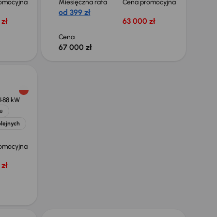
omocyjna
Miesięczna rata
Cena promocyjna
od 399 zł
zł
63 000 zł
Cena
67 000 zł
I
88 kW
e
olejnych
omocyjna
zł
Taniej o 500 zł