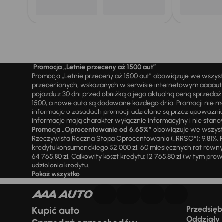
Promocja „Letnie przeceny aż 1500 aut”
Promocja „Letnie przeceny aż 1500 aut” obowiązuje we wszy
przecenionych, wskazanych w serwisie internetowym aaaauto.
pojazdu z 30 dni przed obniżką a jego aktualną ceną sprzeda
1500, a nowe auta są dodawane każdego dnia. Promocji nie m
informacje o zasadach promocji udzielane są przez upowa
informacje mają charakter wyłącznie informacyjny i nie stanow
Promocja „Oprocentowanie od 6,65%”
obowiązuje we wszystk
Rzeczywista Roczna Stopa Oprocentowania („RRSO“): 9,81%. R
kredytu konsumenckiego 52 000 zł, 60 miesięcznych rat równy
64 765,80 zł. Całkowity koszt kredytu: 12 765,80 zł (w tym prowi
udzielenia kredytu.
Pokaż wszystko
Kupić auto
Przedsiębi
Oddziały