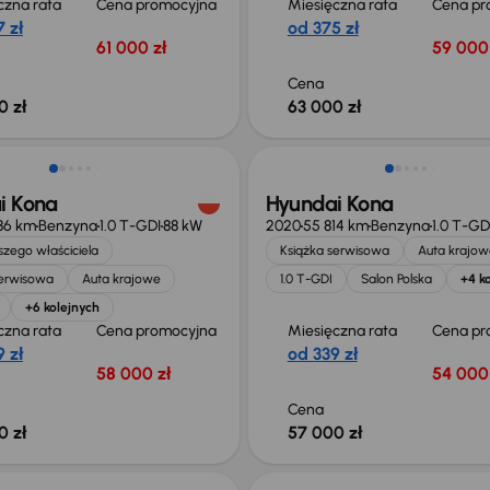
czna rata
Cena promocyjna
Miesięczna rata
Cena pr
 zł
od 375 zł
61 000 zł
59 000 
Cena
0 zł
63 000 zł
 skupione
i Kona
Hyundai Kona
86 km
Benzyna
1.0 T-GDI
88 kW
2020
55 814 km
Benzyna
1.0 T-GD
zego właściciela
Książka serwisowa
Auta krajow
serwisowa
Auta krajowe
1.0 T-GDI
Salon Polska
+4 k
+6 kolejnych
czna rata
Cena promocyjna
Miesięczna rata
Cena pr
 zł
od 339 zł
58 000 zł
54 000 
Cena
0 zł
57 000 zł
Świeżo skupione