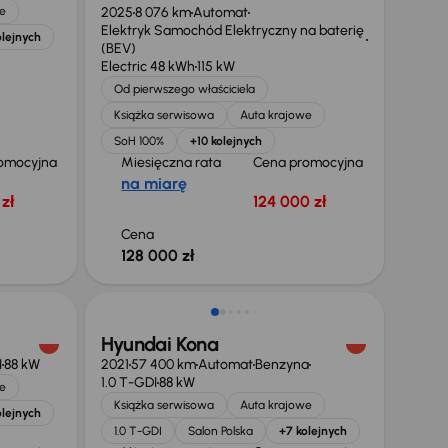
e
2025
8 076 km
Automat
Elektryk Samochód Elektryczny na baterię
olejnych
(BEV)
Electric 48 kWh
115 kW
Od pierwszego właściciela
Książka serwisowa
Auta krajowe
SoH 100%
+10 kolejnych
omocyjna
Miesięczna rata
Cena promocyjna
na miarę
zł
124 000 zł
Cena
128 000 zł
Hyundai Kona
I
88 kW
2021
57 400 km
Automat
Benzyna
1.0 T-GDI
88 kW
e
Książka serwisowa
Auta krajowe
olejnych
1.0 T-GDI
Salon Polska
+7 kolejnych