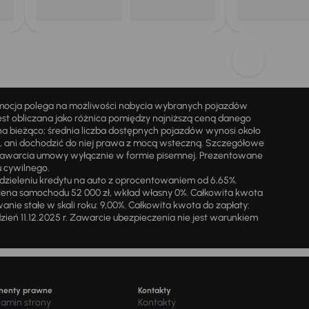
omocja polega na możliwości nabycia wybranych pojazdów
st obliczana jako różnica pomiędzy najniższą ceną danego
na bieżąco; średnia liczba dostępnych pojazdów wynosi około
i, ani dochodzić do niej prawa z mocą wsteczną. Szczegółowe
zawarcia umowy wyłącznie w formie pisemnej. Prezentowane
u cywilnego.
zieleniu kredytu na auto z oprocentowaniem od 6,65%.
cena samochodu 52 000 zł, wkład własny 0%. Całkowita kwota
ie stałe w skali roku: 9,00%. Całkowita kwota do zapłaty:
a dzień 11.12.2025 r. Zawarcie ubezpieczenia nie jest warunkiem
menty prawne
Kontakty
lamin strony
Kontakty