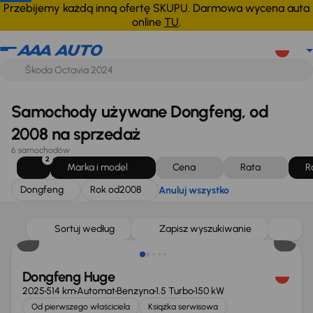
Dongfeng
Rok od
2008
Anuluj wszystko
Przebijemy każdą inną ofertę SKUPU. Darmowa wycena auta
online
TU
.
Samochody używane Dongfeng, od
2008 na sprzedaż
6 samochodów
2
Marka i model
Cena
Rata
R
Dongfeng
Rok od
2008
Anuluj wszystko
Od nowego taniej o 29 999 zł
Sortuj według
Zapisz wyszukiwanie
Dongfeng Huge
2025
514 km
Automat
Benzyna
1.5 Turbo
150 kW
Od pierwszego właściciela
Książka serwisowa