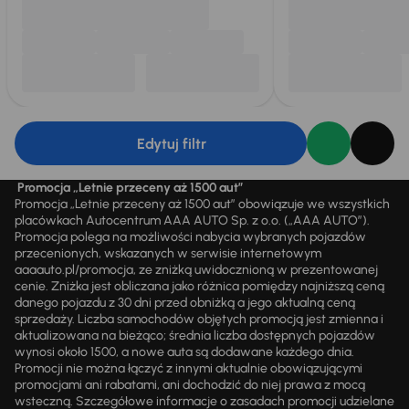
Edytuj filtr
Promocja „Letnie przeceny aż 1500 aut”
Promocja „Letnie przeceny aż 1500 aut” obowiązuje we wszystkich
placówkach Autocentrum AAA AUTO Sp. z o.o. („AAA AUTO”).
Promocja polega na możliwości nabycia wybranych pojazdów
przecenionych, wskazanych w serwisie internetowym
aaaauto.pl/promocja, ze zniżką uwidocznioną w prezentowanej
cenie. Zniżka jest obliczana jako różnica pomiędzy najniższą ceną
danego pojazdu z 30 dni przed obniżką a jego aktualną ceną
sprzedaży. Liczba samochodów objętych promocją jest zmienna i
aktualizowana na bieżąco; średnia liczba dostępnych pojazdów
wynosi około 1500, a nowe auta są dodawane każdego dnia.
Promocji nie można łączyć z innymi aktualnie obowiązującymi
promocjami ani rabatami, ani dochodzić do niej prawa z mocą
wsteczną. Szczegółowe informacje o zasadach promocji udzielane