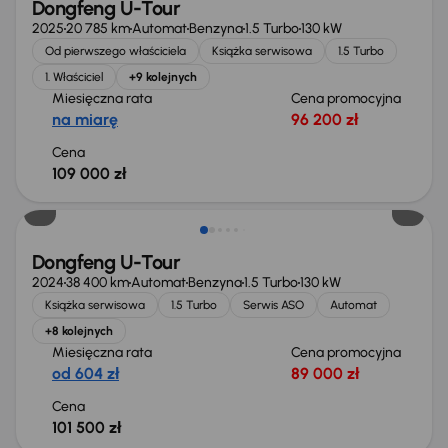
Dongfeng U-Tour
2025
20 785 km
Automat
Benzyna
1.5 Turbo
130 kW
Od pierwszego właściciela
Książka serwisowa
1.5 Turbo
1. Właściciel
+9 kolejnych
Miesięczna rata
Cena promocyjna
na miarę
96 200 zł
Cena
109 000 zł
Od nowego taniej o 46 600 zł
Dongfeng U-Tour
2024
38 400 km
Automat
Benzyna
1.5 Turbo
130 kW
Książka serwisowa
1.5 Turbo
Serwis ASO
Automat
+8 kolejnych
Miesięczna rata
Cena promocyjna
od 604 zł
89 000 zł
Cena
101 500 zł
Od nowego taniej o 54 900 zł