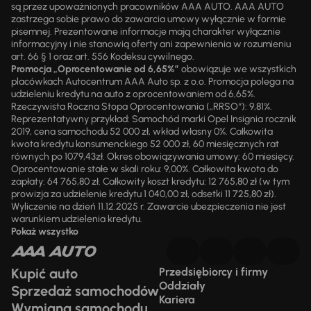
są przez upoważnionych pracowników AAA AUTO. AAA AUTO
zastrzega sobie prawo do zawarcia umowy wyłącznie w formie
pisemnej. Prezentowane informacje mają charakter wyłącznie
informacyjny i nie stanowią oferty ani zapewnienia w rozumieniu
art. 66 § 1 oraz art. 556 Kodeksu cywilnego.
Promocja „Oprocentowanie od 6,65%”
obowiązuje we wszystkich
placówkach Autocentrum AAA Auto sp. z o.o. Promocja polega na
udzieleniu kredytu na auto z oprocentowaniem od 6,65%.
Rzeczywista Roczna Stopa Oprocentowania („RRSO“): 9,81%.
Reprezentatywny przykład: Samochód marki Opel Insignia rocznik
2019, cena samochodu 52 000 zł, wkład własny 0%. Całkowita
kwota kredytu konsumenckiego 52 000 zł, 60 miesięcznych rat
równych po 1079,43zł. Okres obowiązywania umowy: 60 miesięcy.
Oprocentowanie stałe w skali roku: 9,00%. Całkowita kwota do
zapłaty: 64 765,80 zł. Całkowity koszt kredytu: 12 765,80 zł (w tym
prowizja za udzielenie kredytu 1 040,00 zł, odsetki 11 725,80 zł).
Wyliczenie na dzień 11.12.2025 r. Zawarcie ubezpieczenia nie jest
warunkiem udzielenia kredytu.
Pokaż wszystko
Kupić auto
Przedsiębiorcy i firmy
Oddziały
Sprzedaż samochodów
Kariera
Wymiana samochodu