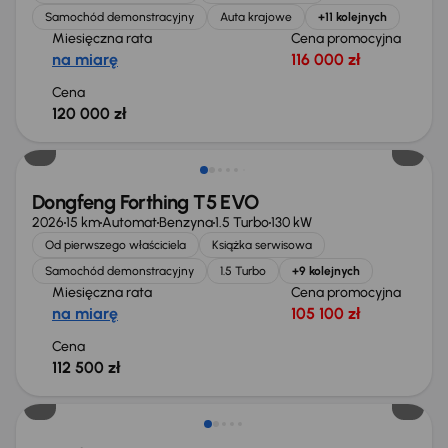
Samochód demonstracyjny
Auta krajowe
+11 kolejnych
Miesięczna rata
Cena promocyjna
na miarę
116 000 zł
Cena
120 000 zł
Od nowego taniej o 35 400 zł
Dongfeng Forthing T5 EVO
2026
15 km
Automat
Benzyna
1.5 Turbo
130 kW
Od pierwszego właściciela
Książka serwisowa
Samochód demonstracyjny
1.5 Turbo
+9 kolejnych
Miesięczna rata
Cena promocyjna
na miarę
105 100 zł
Cena
112 500 zł
Od nowego taniej o 38 900 zł