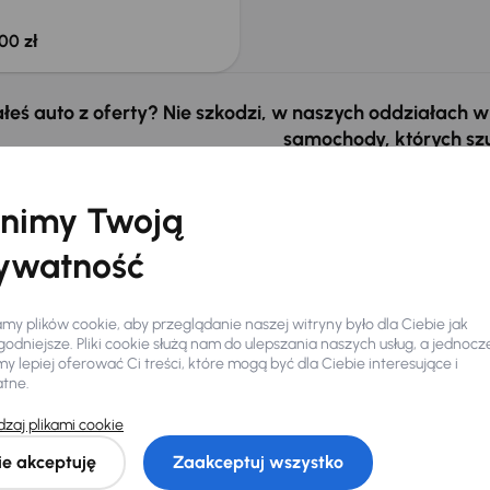
00 zł
łeś auto z oferty? Nie szkodzi, w naszych oddziałach
samochody, których sz
Znajdź podobny samo
nimy Twoją
ywatność
y plików cookie, aby przeglądanie naszej witryny było dla Ciebie jak
odniejsze. Pliki cookie służą nam do ulepszania naszych usług, a jednocz
 lepiej oferować Ci treści, które mogą być dla Ciebie interesujące i
atne.
zaj plikami cookie
Ciebie
ie akceptuję
Zaakceptuj wszystko