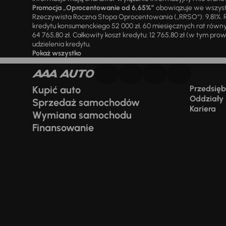
Promocja „Oprocentowanie od 6,65%”
obowiązuje we wszystk
Rzeczywista Roczna Stopa Oprocentowania („RRSO“): 9,81%. R
kredytu konsumenckiego 52 000 zł, 60 miesięcznych rat równy
64 765,80 zł. Całkowity koszt kredytu: 12 765,80 zł (w tym prowi
udzielenia kredytu.
Pokaż wszystko
Kupić auto
Przedsiębi
Oddziały
Sprzedaż samochodów
Kariera
Wymiana samochodu
Finansowanie