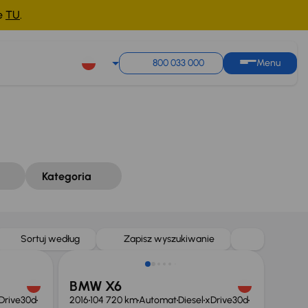
ne
TU
.
Sortuj według
Zapisz wyszukiwanie
800 033 000
Menu
Kategoria
Świeżo skupione
Sortuj według
Zapisz wyszukiwanie
BMW X6
Drive30d
2016
104 720 km
Automat
Diesel
xDrive30d