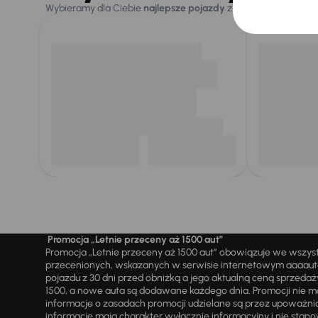
Wybieramy dla Ciebie
najlepsze pojazdy
z naszej oferty. Kupi
Promocja „Letnie przeceny aż 1500 aut”
Promocja „Letnie przeceny aż 1500 aut” obowiązuje we wszy
przecenionych, wskazanych w serwisie internetowym aaaauto.
pojazdu z 30 dni przed obniżką a jego aktualną ceną sprzeda
1500, a nowe auta są dodawane każdego dnia. Promocji nie m
informacje o zasadach promocji udzielane są przez upowa
informacje mają charakter wyłącznie informacyjny i nie stanow