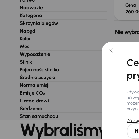
Cena
Nadwozie
260 0
Kategoria
Skrzynia biegów
Napęd
Nie wybra
Kolor
Moc
Wyposażenie
Ce
Silnik
Pojemność silnika
pr
Średnie zużycie
Norma emisji
Używam
Emisje CO₂
najwyg
Liczba drzwi
możemy
Siedzenia
przyd
Stan samochodu
Zarząd
Wybraliśmy dla 
N