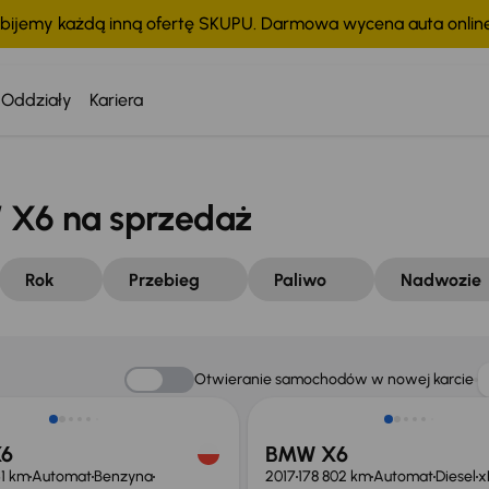
bijemy każdą inną ofertę SKUPU. Darmowa wycena auta onli
Oddziały
Kariera
X6 na sprzedaż
Rok
Przebieg
Paliwo
Nadwozie
Otwieranie samochodów w nowej karcie
6
BMW X6
61 km
Automat
Benzyna
2017
178 802 km
Automat
Diesel
x