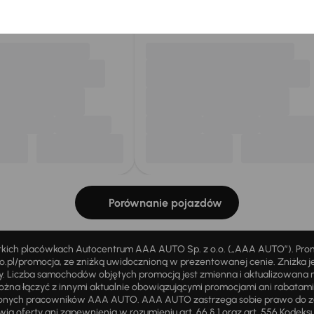
my dla Ciebie
do 400 pojazdów
każdego dnia.
Porównanie pojazdów
stkich placówkach Autocentrum AAA AUTO Sp. z o.o. („AAA AUTO”). Pr
pl/promocja, ze zniżką uwidocznioną w prezentowanej cenie. Zniżka je
ży. Liczba samochodów objętych promocją jest zmienna i aktualizowana 
ożna łączyć z innymi aktualnie obowiązującymi promocjami ani rabatam
żnionych pracowników AAA AUTO. AAA AUTO zastrzega sobie prawo do 
ią oferty ani zapewnienia w rozumieniu art. 66 § 1 oraz art. 556 Kodeks