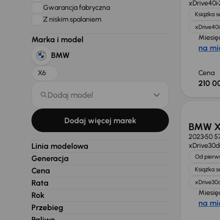
xDrive40i
Gwarancja fabryczna
Książka 
Z niskim spalaniem
xDrive40i
Miesię
Marka i model
na mi
BMW
X6
Cena
210 0
Dodaj model
Dodaj więcej marek
BMW X6
2023
50 5
Linia modelowa
xDrive30d
Od pierws
Generacja
Cena
Książka 
Rata
xDrive30
Miesię
Rok
na mi
Przebieg
Paliwo