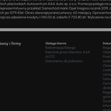
ich placówkach Autocentrum AAA Auto sp. z o.o. Promocja polega na ud
eprezentatywny przykład: Samochód marki Opel Insignia rocznik 2019, 
ch po 1079,43zł. Okres obowiązywania umowy: 60 miesięcy. Oprocentowan
zja za udzielenie kredytu 1 040,00 zł, odsetki 11 725,80 zł). Wyliczenie n
orcy i firmy
Obsługa klienta
Doku
Reklamacje/Skarga
Regu
Rzecznik praw klientów AAA
Obsł
AUTO
Prze
Dokumenty do pobrania
osob
Zasad
cook
Usta
Data
Cenn
doda
Regul
gotó
Stra
Infor
strat