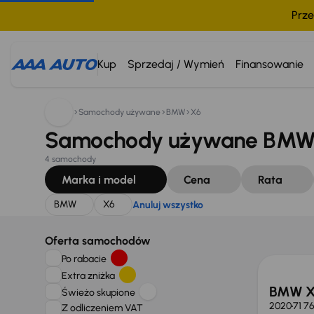
Prze
Szukam:
BMW
X6
Anuluj wszystko
Kup
Sprzedaj / Wymień
Finansowanie
Samochody używane
BMW
X6
Samochody używane BMW 
4 samochody
Marka i model
Cena
Rata
BMW
X6
Anuluj wszystko
Oferta samochodów
Po rabacie
Extra zniżka
BMW X
Świeżo skupione
2020
71 7
Z odliczeniem VAT