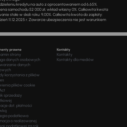
zieleniu kredytu na auto z oprocentowaniem od 6,65%.
cena samochodu 52 000 zł, wkład własny 0%. Całkowita kwota
ie stałe w skali roku: 9,00%. Całkowita kwota do zapłaty:
a dzień 11.12.2025 r. Zawarcie ubezpieczenia nie jest warunkiem
menty prawne
Kontakty
lamin strony
Kontakty
uga danych osobowych
Kontakty dla mediów
twarzanie danych
owych
y korzystania z plików
ies
wienia plików cookie
Act
ik sprzedaży
tkowej
acje dot. płatności
wką
tegia podatkowa
macja o realizowanej
egii podatkowej za rok