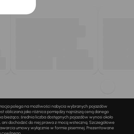
omocja polega na możliwości nabycia wybranych pojazdów
st obliczana jako różnica pomiędzy najniższą ceną danego
na bieżąco; średnia liczba dostępnych pojazdów wynosi około
i, ani dochodzić do niej prawa z mocą wsteczną. Szczegółowe
zawarcia umowy wyłącznie w formie pisemnej. Prezentowane
u cywilnego.