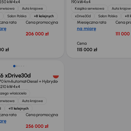
250 kW
4x4
190 kW
4x4
serwisowa
Auta krajowe
Książka serwisowa
Auta krajow
Salon Polska
+8 kolejnych
xDrive30d
Salon Polska
+11 
czna rata
Cena promocyjna
Miesięczna rata
Cena pr
arę
na miarę
206 000 zł
111 000 
Cena
00 zł
115 000 zł
 xDrive30d
70 km
Automat
Diesel + Hybryda
210 kW
4x4
zego właściciela
serwisowa
Auta krajowe
d
+11 kolejnych
czna rata
Cena promocyjna
arę
256 000 zł