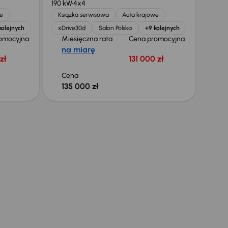
190 kW
4x4
e
Książka serwisowa
Auta krajowe
kolejnych
xDrive30d
Salon Polska
+9 kolejnych
omocyjna
Miesięczna rata
Cena promocyjna
na miarę
zł
131 000 zł
Cena
135 000 zł