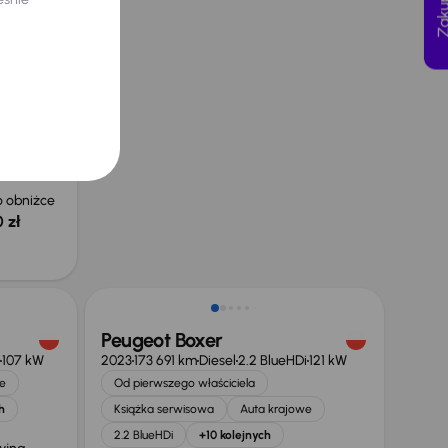
t
96 kW
0
yjna
 zł
 obniżce
 zł
Możliwość odliczenia VAT
Peugeot Boxer
107 kW
2023
173 691 km
Diesel
2.2 BlueHDi
121 kW
e
Od pierwszego właściciela
h
Książka serwisowa
Auta krajowe
2.2 BlueHDi
+10 kolejnych