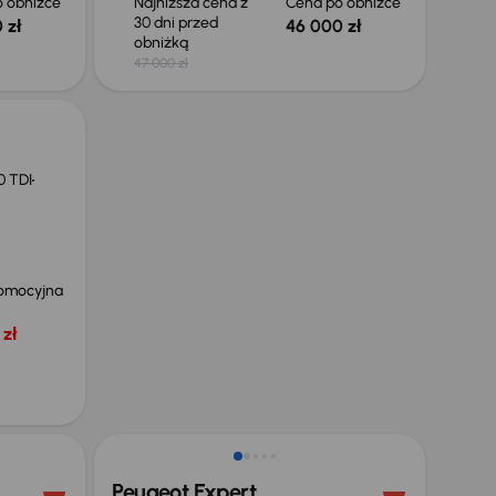
 obniżce
Najniższa cena z
Cena po obniżce
30 dni przed
 zł
46 000 zł
obniżką
47 000 zł
0 TDI
omocyjna
zł
Taniej o 2 000 zł
Peugeot Expert