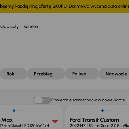
bijemy każdą inną ofertę SKUPU. Darmowa wycena auta onli
Oddziały
Kariera
Rok
Przebieg
Paliwo
Nadwozie
o 1 000 zł
Możliwość odliczenia VAT
Otwieranie samochodów w nowej karcie
D-Max
Ford Transit Custom
17 km
Diesel
1.9 D
120 kW
4x4
2022
147 283 km
Diesel
2.0 EcoBl