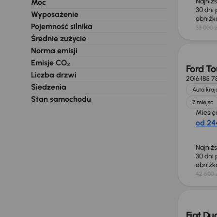
Najniż
Moc
30 dni
Wyposażenie
obniż
Pojemność silnika
33 000 z
Taniej 
Średnie zużycie
Norma emisji
Emisje CO₂
Ford T
Liczba drzwi
2016
185 7
Siedzenia
Auta kra
Stan samochodu
7 miejsc
Miesię
od 244
Najniż
30 dni
obniż
42 500 
Możliw
Fiat Du