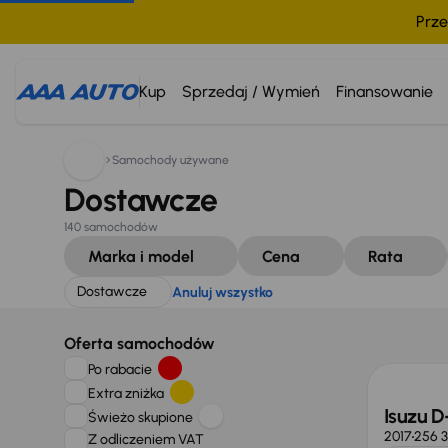
Prze
Szukam:
Dostawcze
Anuluj wszystko
Kup
Sprzedaj / Wymień
Finansowanie
Samochody używane
Dostawcze
140 samochodów
Marka i model
Cena
Rata
Dostawcze
Anuluj wszystko
Taniej 
Oferta samochodów
Po rabacie
Extra zniżka
Isuzu 
Świeżo skupione
2017
256 3
Z odliczeniem VAT