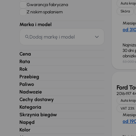
Auta kra
Gwarancja fabryczna
Skóra
Z niskim spalaniem
Miesię
Marka i model
od 310
Dodaj markę i model
Najniż
30 dni
Cena
obniż
Rata
53 000 z
Taniej 
Rok
Przebieg
Paliwo
Ford T
Nadwozie
2016
197 4
Cechy dostawy
Auta kra
Kategoria
VAT 23%
Skrzynia biegów
Miesię
od 190
Napęd
Kolor