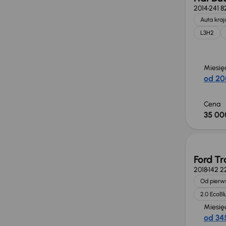
2014
241 8
Auta kra
L3H2
Miesię
od 20
Cena
35 00
Możliw
Ford Tr
2018
142 2
Od pierws
2.0 EcoBl
Miesię
od 345