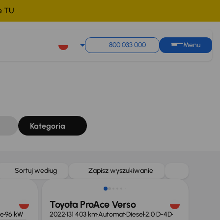
ne
TU
.
Sortuj według
Zapisz wyszukiwanie
800 033 000
Menu
Kategoria
Taniej o 1 000 zł
Sortuj według
Zapisz wyszukiwanie
Toyota ProAce Verso
ue
96 kW
2022
131 403 km
Automat
Diesel
2.0 D-4D