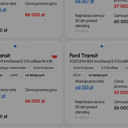
promoc
od 357 zł
czna rata
Cena promocyjna
57 000
 zł
86 000 zł
Najniższa cena z
Cena po
30 dni przed
60 000
obniżką
0 zł
61 500 zł
ość odliczenia VAT
Taniej o 1 000 zł
ansit
Ford Transit
69 km
Diesel
2.0 EcoBlue
96 kW
2020
244 824 km
Diesel
2.0 EcoBl
zego właściciela
Auta krajowe
Auta krajowe
2.0 EcoBlue
L
ue
L4H3
+6 kolejnych
DCiV
+6 kolejnych
Miesięczna rata
Cena
promoc
od 333 zł
czna rata
Cena promocyjna
53 000
 zł
66 000 zł
Najniższa cena z
Cena po
30 dni przed
56 000
obniżką
0 zł
57 000 zł
o 1 000 zł
Taniej o 5 000 zł