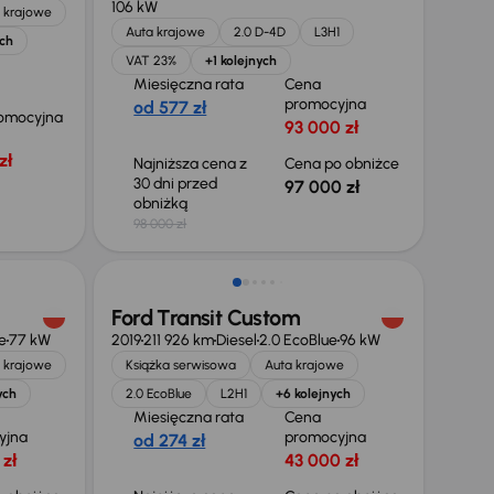
106 kW
 krajowe
Auta krajowe
2.0 D-4D
L3H1
ych
VAT 23%
+1 kolejnych
Miesięczna rata
Cena
promocyjna
od 577 zł
omocyjna
93 000 zł
zł
Najniższa cena z
Cena po obniżce
30 dni przed
97 000 zł
obniżką
98 000 zł
Taniej o 1 000 zł
Ford Transit Custom
e
77 kW
2019
211 926 km
Diesel
2.0 EcoBlue
96 kW
 krajowe
Książka serwisowa
Auta krajowe
ych
2.0 EcoBlue
L2H1
+6 kolejnych
Miesięczna rata
Cena
yjna
promocyjna
od 274 zł
 zł
43 000 zł