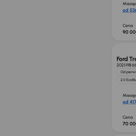
Miesię
od 536
Cena
90 00
Możliw
Ford Tr
2021
198 6
Od pierws
2.0 EcoBl
Miesię
od 417
Cena
70 00
Taniej 