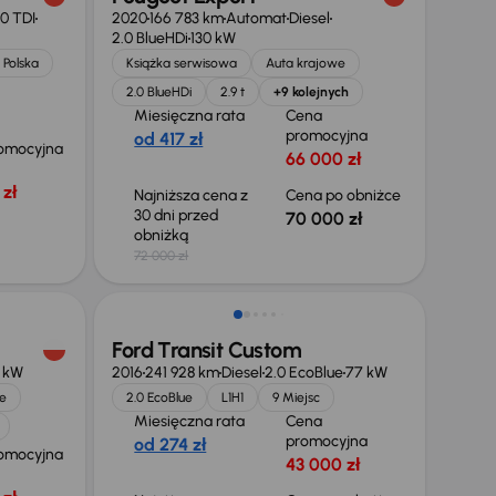
.0 TDI
2020
166 783 km
Automat
Diesel
2.0 BlueHDi
130 kW
 Polska
Książka serwisowa
Auta krajowe
2.0 BlueHDi
2.9 t
+9 kolejnych
Miesięczna rata
Cena
promocyjna
od 417 zł
omocyjna
66 000 zł
zł
Najniższa cena z
Cena po obniżce
30 dni przed
70 000 zł
obniżką
72 000 zł
Taniej o 1 500 zł
Ford Transit Custom
 kW
2016
241 928 km
Diesel
2.0 EcoBlue
77 kW
e
2.0 EcoBlue
L1H1
9 Miejsc
Miesięczna rata
Cena
promocyjna
od 274 zł
omocyjna
43 000 zł