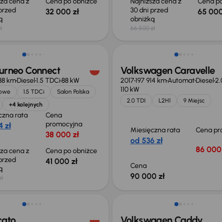
sza cena z
Cena po obniżce
Najniższa cena z
Cena po
 przed
30 dni przed
32 000 zł
65 000
ką
obniżką
ł
66 500 zł
o 1 500 zł
ourneo Connect
Volkswagen Caravelle
88 km
Diesel
1.5 TDCi
88 kW
2017
197 914 km
Automat
Diesel
2.
110 kW
jowe
1.5 TDCi
Salon Polska
2.0 TDI
L2H1
9 Miejsc
+4 kolejnych
czna rata
Cena
promocyjna
 zł
Miesięczna rata
Cena pr
38 000 zł
od 536 zł
86 000 
sza cena z
Cena po obniżce
 przed
41 000 zł
Cena
ką
90 000 zł
zł
ość odliczenia VAT
cato
Volkswagen Caddy