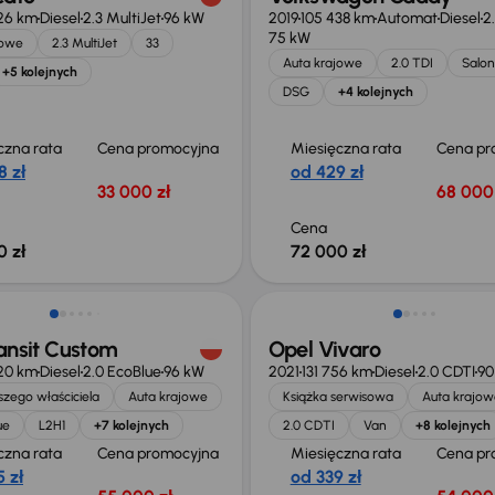
26 km
Diesel
2.3 MultiJet
96 kW
2019
105 438 km
Automat
Diesel
2
75 kW
jowe
2.3 MultiJet
33
Auta krajowe
2.0 TDI
Salon
+5 kolejnych
DSG
+4 kolejnych
czna rata
Cena promocyjna
Miesięczna rata
Cena pr
8 zł
od 429 zł
33 000 zł
68 000 
Cena
0 zł
72 000 zł
ość odliczenia VAT
Możliwość odliczenia VAT
ansit Custom
Opel Vivaro
20 km
Diesel
2.0 EcoBlue
96 kW
2021
131 756 km
Diesel
2.0 CDTI
90
zego właściciela
Auta krajowe
Książka serwisowa
Auta krajow
ue
L2H1
+7 kolejnych
2.0 CDTI
Van
+8 kolejnych
czna rata
Cena promocyjna
Miesięczna rata
Cena pr
 zł
od 339 zł