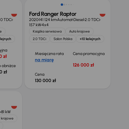
Ford Ranger Raptor
.0 TDCi
2020
141 124 km
Automat
Diesel
2.0 TDCi
157 kW
4x4
e
Książka serwisowa
Auta krajowe
lejnych
2.0 TDCi
Salon Polska
+10 kolejnych
yjna
Miesięczna rata
Cena promocyjna
0 zł
na miarę
126 000 zł
 obniżce
0 zł
Cena
130 000 zł
o
81 kW
 krajowe