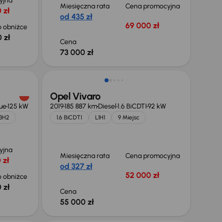
yjna
Miesięczna rata
Cena promocyjna
 zł
od 435 zł
69 000 zł
 obniżce
 zł
Cena
73 000 zł
Opel Vivaro
ue
125 kW
2019
185 887 km
Diesel
1.6 BiCDTI
92 kW
3H2
1.6 BiCDTI
L1H1
9 Miejsc
yjna
Miesięczna rata
Cena promocyjna
 zł
od 327 zł
52 000 zł
 obniżce
 zł
Cena
55 000 zł
Możliwość odliczenia VAT