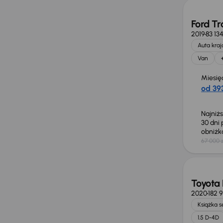
Ford Tr
2019
83 13
Auta kra
Van
Miesię
od 393
Najniż
30 dni
obniż
67 000 z
Taniej 
Toyota 
2020
182 
Książka 
1.5 D-4D