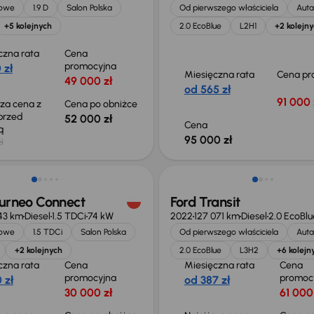
jowe
1.9 D
Salon Polska
Od pierwszego właściciela
Auta
+5 kolejnych
2.0 EcoBlue
L2H1
+2 kolejn
czna rata
Cena
promocyjna
 zł
Miesięczna rata
Cena pr
49 000 zł
od 565 zł
91 000 
sza cena z
Cena po obniżce
 przed
52 000 zł
Cena
ką
95 000 zł
ł
o 1 000 zł
Taniej o 1 500 zł
ourneo Connect
Ford Transit
43 km
Diesel
1.5 TDCi
74 kW
2022
127 071 km
Diesel
2.0 EcoBlu
jowe
1.5 TDCi
Salon Polska
Od pierwszego właściciela
Auta
+2 kolejnych
2.0 EcoBlue
L3H2
+6 kolejn
czna rata
Cena
Miesięczna rata
Cena
promocyjna
promoc
 zł
od 387 zł
30 000 zł
61 000