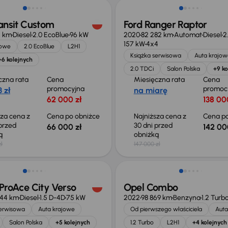
ansit Custom
Ford Ranger Raptor
4 km
Diesel
2.0 EcoBlue
96 kW
2020
82 282 km
Automat
Diesel
2
157 kW
4x4
jowe
2.0 EcoBlue
L2H1
Książka serwisowa
Auta krajow
+6 kolejnych
2.0 TDCi
Salon Polska
+9 ko
czna rata
Cena
Miesięczna rata
Cena
promocyjna
promoc
 zł
na miarę
62 000 zł
138 00
sza cena z
Cena po obniżce
Najniższa cena z
Cena po
 przed
30 dni przed
66 000 zł
142 00
ką
obniżką
ł
147 000 zł
o 2 000 zł
Możliwość odliczenia VAT
ProAce City Verso
Opel Combo
944 km
Diesel
1.5 D-4D
75 kW
2022
98 869 km
Benzyna
1.2 Turb
serwisowa
Auta krajowe
Od pierwszego właściciela
Auta
Salon Polska
+5 kolejnych
1.2 Turbo
L2H1
+4 kolejnych