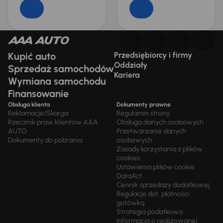
Kupić auto
Przedsiębiorcy i firmy
Oddziały
Sprzedaż samochodów
Kariera
Wymiana samochodu
Finansowanie
Obsługa klienta
Dokumenty prawne
Reklamacje/Skarga
Regulamin strony
Rzecznik praw klientów AAA
Obsługa danych osobowych
AUTO
Przetwarzanie danych
Dokumenty do pobrania
osobowych
Zasady korzystania z plików
cookies
Ustawienia plików cookie
DataAct
Cennik sprzedaży dodatkowej
Regulacje dot. płatności
gotówką
Strategia podatkowa
Informacja o realizowanej