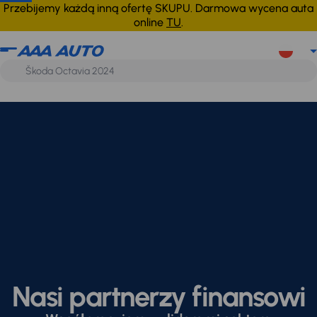
Przebijemy każdą inną ofertę SKUPU. Darmowa wycena auta
online
TU
.
Nasi partnerzy finansowi