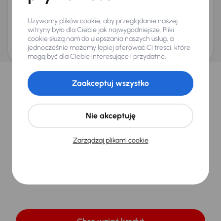
1 Rok
8 lat
Używamy plików cookie, aby przeglądanie naszej
Kontynuuj
witryny było dla Ciebie jak najwygodniejsze. Pliki
cookie służą nam do ulepszania naszych usług, a
Reprezentatywny przykład
jednocześnie możemy lepiej oferować Ci treści, które
mogą być dla Ciebie interesujące i przydatne.
Zaakceptuj wszystko
Wszystkie formalności
Nie akceptuję
załatwimy za Ciebie
Zarządzaj plikami cookie
Nie musisz odwiedzać banków ani studiować
dziesiątek umów ubezpieczeniowych.
Nasi specjaliści przygotują dla Ciebie
dopasowane porównanie wszystkich ofert.
Wybierz najlepszą z nich i odjedź nowym
autem jeszcze dziś.