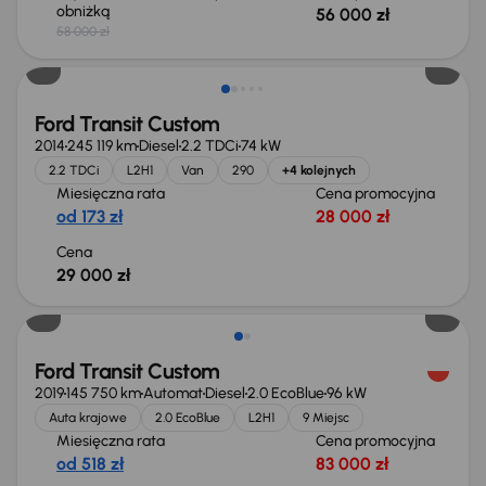
obniżką
56 000 zł
58 000 zł
Możliwość odliczenia VAT
Ford Transit Custom
2014
245 119 km
Diesel
2.2 TDCi
74 kW
2.2 TDCi
L2H1
Van
290
+4 kolejnych
Miesięczna rata
Cena promocyjna
od 173 zł
28 000 zł
Cena
29 000 zł
Ford Transit Custom
2019
145 750 km
Automat
Diesel
2.0 EcoBlue
96 kW
Auta krajowe
2.0 EcoBlue
L2H1
9 Miejsc
Miesięczna rata
Cena promocyjna
od 518 zł
83 000 zł