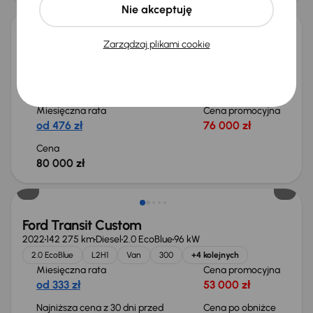
Nie akceptuję
Zarządzaj plikami cookie
Ford Transit Custom
2021
160 579 km
Diesel
2.0 EcoBlue
136 kW
Od pierwszego właściciela
Auta krajowe
2.0 EcoBlue
L2H1
+2 kolejnych
Miesięczna rata
Cena promocyjna
od 476 zł
76 000 zł
Cena
80 000 zł
Taniej o 2 000 zł
Ford Transit Custom
2022
142 275 km
Diesel
2.0 EcoBlue
96 kW
2.0 EcoBlue
L2H1
Van
300
+4 kolejnych
Miesięczna rata
Cena promocyjna
od 333 zł
53 000 zł
Najniższa cena z 30 dni przed
Cena po obniżce