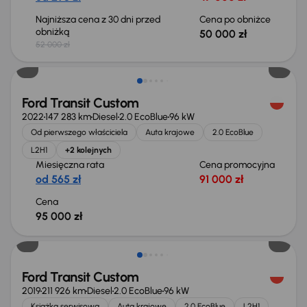
Najniższa cena z 30 dni przed
Cena po obniżce
obniżką
50 000 zł
52 000 zł
Świeżo skupione
Ford Transit Custom
2022
147 283 km
Diesel
2.0 EcoBlue
96 kW
Od pierwszego właściciela
Auta krajowe
2.0 EcoBlue
L2H1
+2 kolejnych
Miesięczna rata
Cena promocyjna
od 565 zł
91 000 zł
Cena
95 000 zł
Taniej o 1 000 zł
Ford Transit Custom
2019
211 926 km
Diesel
2.0 EcoBlue
96 kW
Książka serwisowa
Auta krajowe
2.0 EcoBlue
L2H1