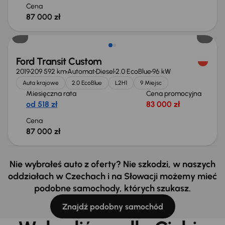
Cena
87 000 zł
Ford Transit Custom
2019
209 592 km
Automat
Diesel
2.0 EcoBlue
96 kW
Auta krajowe
2.0 EcoBlue
L2H1
9 Miejsc
Miesięczna rata
Cena promocyjna
od 518 zł
83 000 zł
Cena
87 000 zł
Nie wybrałeś auto z oferty? Nie szkodzi, w naszych
oddziałach w Czechach i na Słowacji możemy mieć
podobne samochody, których szukasz.
Znajdź podobny samochód