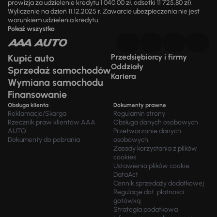
prowizja za udzielenie kredytu 1 040,00 zł, odsetki 11 725,80 zł).
Wyliczenie na dzień 11.12.2025 r. Zawarcie ubezpieczenia nie jest
warunkiem udzielenia kredytu.
Pokaż wszystko
Kupić auto
Przedsiębiorcy i firmy
Oddziały
Sprzedaż samochodów
Kariera
Wymiana samochodu
Finansowanie
Obsługa klienta
Dokumenty prawne
Reklamacje/Skarga
Regulamin strony
Rzecznik praw klientów AAA
Obsługa danych osobowych
AUTO
Przetwarzanie danych
Dokumenty do pobrania
osobowych
Zasady korzystania z plików
cookies
Ustawienia plików cookie
DataAct
Cennik sprzedaży dodatkowej
Regulacje dot. płatności
gotówką
Strategia podatkowa