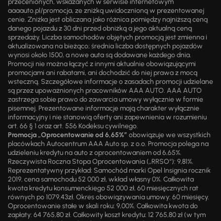
przecenionych, wskazanych w serwisie internetowym
aaaauto.pl/promocja, ze zniżką uwidocznioną w prezentowanej
cenie. Zniżka jest obliczana jako różnica pomiędzy najniższą ceną
danego pojazdu z 30 dni przed obniżką a jego aktualną ceną
sprzedaży. Liczba samochodów objętych promocją jest zmienna i
aktualizowana na bieżąco; średnia liczba dostępnych pojazdów
wynosi około 1500, a nowe auta są dodawane każdego dnia.
Promocji nie można łączyć z innymi aktualnie obowiązującymi
promocjami ani rabatami, ani dochodzić do niej prawa z mocą
wsteczną. Szczegółowe informacje o zasadach promocji udzielane
są przez upoważnionych pracowników AAA AUTO. AAA AUTO
zastrzega sobie prawo do zawarcia umowy wyłącznie w formie
pisemnej. Prezentowane informacje mają charakter wyłącznie
informacyjny i nie stanowią oferty ani zapewnienia w rozumieniu
art. 66 § 1 oraz art. 556 Kodeksu cywilnego.
Promocja „Oprocentowanie od 6,65%”
obowiązuje we wszystkich
placówkach Autocentrum AAA Auto sp. z o.o. Promocja polega na
udzieleniu kredytu na auto z oprocentowaniem od 6,65%.
Rzeczywista Roczna Stopa Oprocentowania („RRSO“): 9,81%.
Reprezentatywny przykład: Samochód marki Opel Insignia rocznik
2019, cena samochodu 52 000 zł, wkład własny 0%. Całkowita
kwota kredytu konsumenckiego 52 000 zł, 60 miesięcznych rat
równych po 1079,43zł. Okres obowiązywania umowy: 60 miesięcy.
Oprocentowanie stałe w skali roku: 9,00%. Całkowita kwota do
zapłaty: 64 765,80 zł. Całkowity koszt kredytu: 12 765,80 zł (w tym