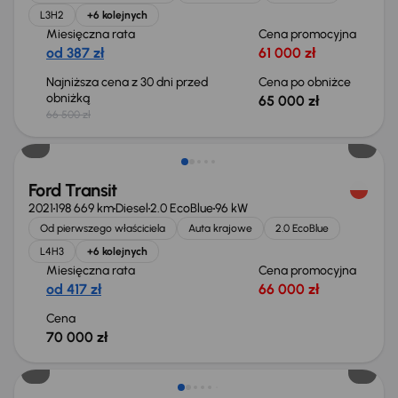
L3H2
+6 kolejnych
Miesięczna rata
Cena promocyjna
od 387 zł
61 000 zł
Najniższa cena z 30 dni przed
Cena po obniżce
obniżką
65 000 zł
66 500 zł
Możliwość odliczenia VAT
Ford Transit
2021
198 669 km
Diesel
2.0 EcoBlue
96 kW
Od pierwszego właściciela
Auta krajowe
2.0 EcoBlue
L4H3
+6 kolejnych
Miesięczna rata
Cena promocyjna
od 417 zł
66 000 zł
Cena
70 000 zł
Taniej o 1 000 zł