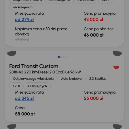
+6 kolejnych
Miesięczna rata
Cena promocyjna
od 274 zł
43 000 zł
Najniższa cena z 30 dni przed
Cena po obniżce
obniżką
46 000 zł
47 000 zł
Możliwość odliczenia VAT
Ford Transit Custom
2018
142 220 km
Diesel
2.0 EcoBlue
96 kW
Od pierwszego właściciela
Auta krajowe
2.0 EcoBlue
L2H1
+7 kolejnych
Miesięczna rata
Cena promocyjna
od 345 zł
55 000 zł
Cena
58 000 zł
Taniej o 1 000 zł