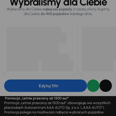
Wybraliśmy dla Ciebie
Wybieramy dla Ciebie
najlepsze pojazdy
z naszej oferty. Kupimy
dla Ciebie
do 400 pojazdów
każdego dnia.
Edytuj filtr
Promocja „Letnie przeceny aż 1500 aut”
Promocja „Letnie przeceny aż 1500 aut” obowiązuje we wszystkich
placówkach Autocentrum AAA AUTO Sp. z o.o. („AAA AUTO”).
Promocja polega na możliwości nabycia wybranych pojazdów