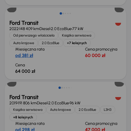
Możliwość odliczenia VAT
Ford Transit
2022
148 409 km
Diesel
2.0 EcoBlue
77 kW
Od pierwszego właściciela
Książka serwisowa
Auta krajowe
2.0 EcoBlue
+7 kolejnych
Miesięczna rata
Cena promocyjna
od 381 zł
60 000 zł
Cena
64 000 zł
Taniej o 2 000 zł
Ford Transit
2019
191 806 km
Diesel
2.0 EcoBlue
96 kW
Książka serwisowa
Auta krajowe
2.0 EcoBlue
L3H3
+8 kolejnych
Miesięczna rata
Cena promocyjna
od 298 zł
47 000 zł