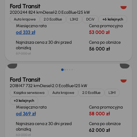
Ford Transit
2020
244 824 km
Diesel
2.0 EcoBlue
125 kW
Auta krajowe
2.0 EcoBlue
L3H2
DCiV
+6 kolejnych
Miesięczna rata
Cena promocyjna
od 333 zł
53 000 zł
Najniższa cena z 30 dni przed
Cena po obniżce
obniżką
56 000 zł
57 000 zł
Taniej o 1 000 zł
Ford Transit
2018
147 732 km
Diesel
2.0 EcoBlue
125 kW
Książka serwisowa
Auta krajowe
2.0 EcoBlue
L3H1
+3 kolejnych
Miesięczna rata
Cena promocyjna
od 369 zł
58 000 zł
Najniższa cena z 30 dni przed
Cena po obniżce
obniżką
62 000 zł
63 000 zł