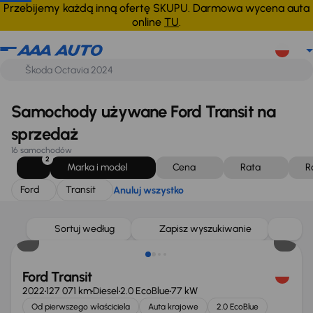
Ford
Transit
Anuluj wszystko
Przebijemy każdą inną ofertę SKUPU. Darmowa wycena auta
online
TU
.
Samochody używane Ford Transit na
sprzedaż
16 samochodów
2
Marka i model
Cena
Rata
R
Ford
Transit
Anuluj wszystko
Taniej o 1 500 zł
Sortuj według
Zapisz wyszukiwanie
Ford Transit
2022
127 071 km
Diesel
2.0 EcoBlue
77 kW
Od pierwszego właściciela
Auta krajowe
2.0 EcoBlue