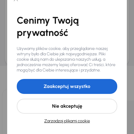
Chcę otrzymywać informacje o ofertach rabatowych
Na e-mail
(opcjonalnie)
Cenimy Twoją
Na numer telefonu
(opcjonalnie)
prywatność
Wyślij zapytanie
Zwracamy uwagę, że umówienie spotkania nie jest równoznaczne z rezerwacją
ani zagwarantowaną dostępnością pojazdu. AURES Holdings a.s., z siedzibą
Używamy plików cookie, aby przeglądanie naszej
Dopraváků 874/15, Čimice, 184 00 Praga 8, będzie przechowywać i przetwarzać
Twoje dane osobowe zgodnie z zasadami ochrony i przetwarzania
danych
witryny było dla Ciebie jak najwygodniejsze. Pliki
osobowych
.
cookie służą nam do ulepszania naszych usług, a
jednocześnie możemy lepiej oferować Ci treści, które
Wybraliśmy dla Ciebie
mogą być dla Ciebie interesujące i przydatne.
Wybieramy dla Ciebie
najlepsze pojazdy
z naszej oferty. Kupimy
dla Ciebie
do 400 pojazdów
każdego dnia.
Zaakceptuj wszystko
Nie akceptuję
Zarządzaj plikami cookie