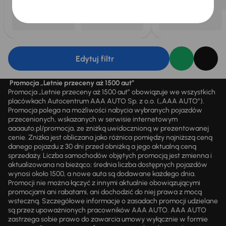
Edytuj filtr
Promocja „Letnie przeceny aż 1500 aut”
Promocja „Letnie przeceny aż 1500 aut” obowiązuje we wszystkich
placówkach Autocentrum AAA AUTO Sp. z o.o. („AAA AUTO”).
Promocja polega na możliwości nabycia wybranych pojazdów
przecenionych, wskazanych w serwisie internetowym
aaaauto.pl/promocja, ze zniżką uwidocznioną w prezentowanej
cenie. Zniżka jest obliczana jako różnica pomiędzy najniższą ceną
danego pojazdu z 30 dni przed obniżką a jego aktualną ceną
sprzedaży. Liczba samochodów objętych promocją jest zmienna i
aktualizowana na bieżąco; średnia liczba dostępnych pojazdów
wynosi około 1500, a nowe auta są dodawane każdego dnia.
Promocji nie można łączyć z innymi aktualnie obowiązującymi
promocjami ani rabatami, ani dochodzić do niej prawa z mocą
wsteczną. Szczegółowe informacje o zasadach promocji udzielane
są przez upoważnionych pracowników AAA AUTO. AAA AUTO
zastrzega sobie prawo do zawarcia umowy wyłącznie w formie