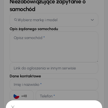
Niezobowiązujące zapytanie o
samochód
Wybierz markę i model
Opis żądanego samochodu
Opisz samochód
*
Link do ogłoszenia w innym serwisie
Dane kontaktowe
Imię i nazwisko
*
Telefon
*
+48
E-mail
*