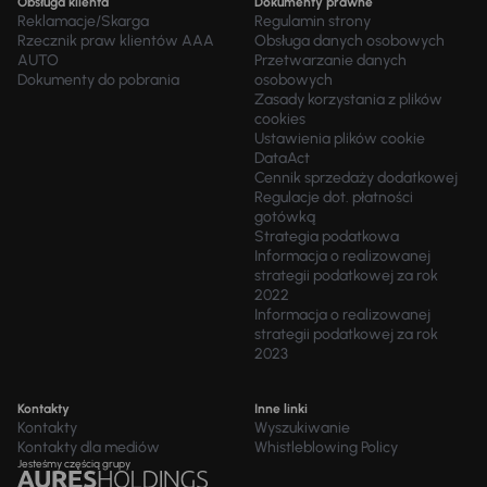
Obsługa klienta
Dokumenty prawne
Reklamacje/Skarga
Regulamin strony
Rzecznik praw klientów AAA
Obsługa danych osobowych
AUTO
Przetwarzanie danych
Dokumenty do pobrania
osobowych
Zasady korzystania z plików
cookies
Ustawienia plików cookie
DataAct
Cennik sprzedaży dodatkowej
Regulacje dot. płatności
gotówką
Strategia podatkowa
Informacja o realizowanej
strategii podatkowej za rok
2022
Informacja o realizowanej
strategii podatkowej za rok
2023
Kontakty
Inne linki
Kontakty
Wyszukiwanie
Kontakty dla mediów
Whistleblowing Policy
Jesteśmy częścią grupy