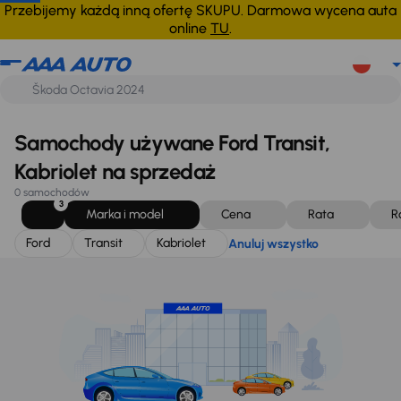
Ford
Transit
Kabriolet
Anuluj wszystko
Przebijemy każdą inną ofertę SKUPU. Darmowa wycena auta
online
TU
.
Samochody używane Ford Transit,
Kabriolet na sprzedaż
0 samochodów
3
Marka i model
Cena
Rata
R
Ford
Transit
Kabriolet
Anuluj wszystko