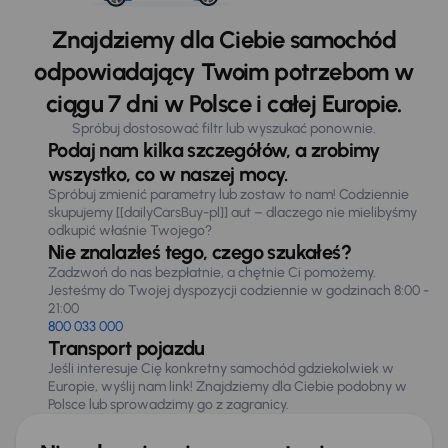
Znajdziemy dla Ciebie samochód
odpowiadający Twoim potrzebom w
ciągu 7 dni w Polsce i całej Europie.
Spróbuj dostosować filtr lub wyszukać ponownie.
Podaj nam kilka szczegółów, a zrobimy
wszystko, co w naszej mocy.
Spróbuj zmienić parametry lub zostaw to nam! Codziennie
skupujemy [[dailyCarsBuy-pl]] aut – dlaczego nie mielibyśmy
odkupić właśnie Twojego?
Nie znalazłeś tego, czego szukałeś?
Zadzwoń do nas bezpłatnie, a chętnie Ci pomożemy.
Jesteśmy do Twojej dyspozycji codziennie w godzinach 8:00 -
21:00
800 033 000
Transport pojazdu
Jeśli interesuje Cię konkretny samochód gdziekolwiek w
Europie, wyślij nam link! Znajdziemy dla Ciebie podobny w
Polsce lub sprowadzimy go z zagranicy.