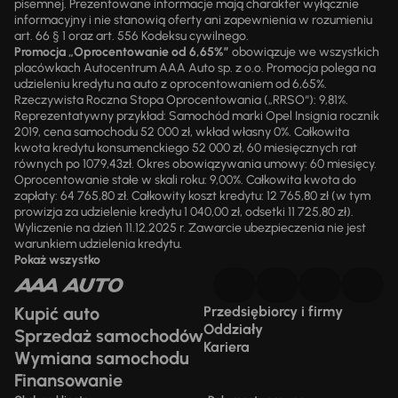
pisemnej. Prezentowane informacje mają charakter wyłącznie
informacyjny i nie stanowią oferty ani zapewnienia w rozumieniu
art. 66 § 1 oraz art. 556 Kodeksu cywilnego.
Promocja „Oprocentowanie od 6,65%”
obowiązuje we wszystkich
placówkach Autocentrum AAA Auto sp. z o.o. Promocja polega na
udzieleniu kredytu na auto z oprocentowaniem od 6,65%.
Rzeczywista Roczna Stopa Oprocentowania („RRSO“): 9,81%.
Reprezentatywny przykład: Samochód marki Opel Insignia rocznik
2019, cena samochodu 52 000 zł, wkład własny 0%. Całkowita
kwota kredytu konsumenckiego 52 000 zł, 60 miesięcznych rat
równych po 1079,43zł. Okres obowiązywania umowy: 60 miesięcy.
Oprocentowanie stałe w skali roku: 9,00%. Całkowita kwota do
zapłaty: 64 765,80 zł. Całkowity koszt kredytu: 12 765,80 zł (w tym
prowizja za udzielenie kredytu 1 040,00 zł, odsetki 11 725,80 zł).
Wyliczenie na dzień 11.12.2025 r. Zawarcie ubezpieczenia nie jest
warunkiem udzielenia kredytu.
Pokaż wszystko
Kupić auto
Przedsiębiorcy i firmy
Oddziały
Sprzedaż samochodów
Kariera
Wymiana samochodu
Finansowanie