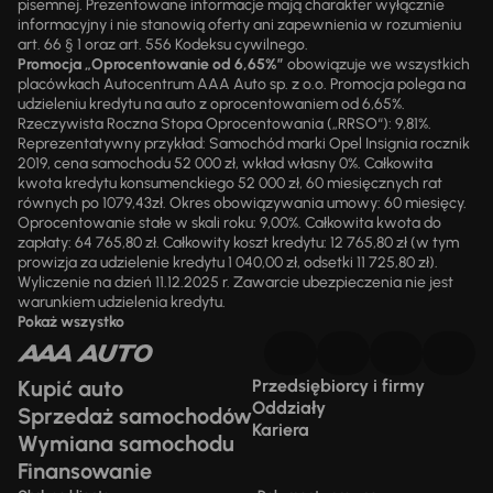
pisemnej. Prezentowane informacje mają charakter wyłącznie
informacyjny i nie stanowią oferty ani zapewnienia w rozumieniu
art. 66 § 1 oraz art. 556 Kodeksu cywilnego.
Promocja „Oprocentowanie od 6,65%”
obowiązuje we wszystkich
placówkach Autocentrum AAA Auto sp. z o.o. Promocja polega na
udzieleniu kredytu na auto z oprocentowaniem od 6,65%.
Rzeczywista Roczna Stopa Oprocentowania („RRSO“): 9,81%.
Reprezentatywny przykład: Samochód marki Opel Insignia rocznik
2019, cena samochodu 52 000 zł, wkład własny 0%. Całkowita
kwota kredytu konsumenckiego 52 000 zł, 60 miesięcznych rat
równych po 1079,43zł. Okres obowiązywania umowy: 60 miesięcy.
Oprocentowanie stałe w skali roku: 9,00%. Całkowita kwota do
zapłaty: 64 765,80 zł. Całkowity koszt kredytu: 12 765,80 zł (w tym
prowizja za udzielenie kredytu 1 040,00 zł, odsetki 11 725,80 zł).
Wyliczenie na dzień 11.12.2025 r. Zawarcie ubezpieczenia nie jest
warunkiem udzielenia kredytu.
Pokaż wszystko
Kupić auto
Przedsiębiorcy i firmy
Oddziały
Sprzedaż samochodów
Kariera
Wymiana samochodu
Finansowanie