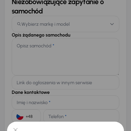
Niezobowiązujące zapytanie o
samochód
Wybierz markę i model
Opis żądanego samochodu
Opisz samochód
*
Link do ogłoszenia w innym serwisie
Dane kontaktowe
Imię i nazwisko
*
Telefon
*
+48
E-mail
*