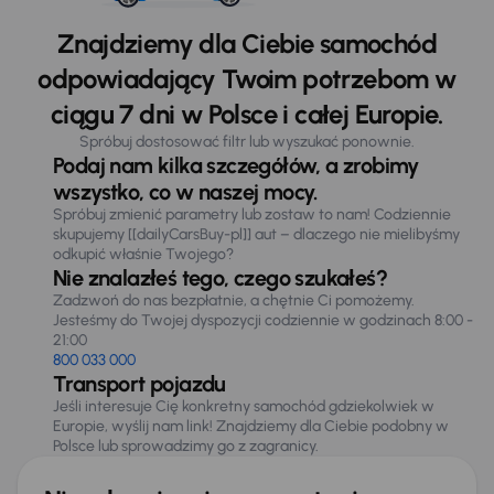
Znajdziemy dla Ciebie samochód
odpowiadający Twoim potrzebom w
ciągu 7 dni w Polsce i całej Europie.
Spróbuj dostosować filtr lub wyszukać ponownie.
Podaj nam kilka szczegółów, a zrobimy
wszystko, co w naszej mocy.
Spróbuj zmienić parametry lub zostaw to nam! Codziennie
skupujemy [[dailyCarsBuy-pl]] aut – dlaczego nie mielibyśmy
odkupić właśnie Twojego?
Nie znalazłeś tego, czego szukałeś?
Zadzwoń do nas bezpłatnie, a chętnie Ci pomożemy.
Jesteśmy do Twojej dyspozycji codziennie w godzinach 8:00 -
21:00
800 033 000
Transport pojazdu
Jeśli interesuje Cię konkretny samochód gdziekolwiek w
Europie, wyślij nam link! Znajdziemy dla Ciebie podobny w
Polsce lub sprowadzimy go z zagranicy.