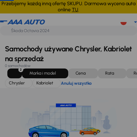
Chrysler
Kabriolet
Anuluj wszystko
Przebijemy każdą inną ofertę SKUPU. Darmowa wycena auta
online
TU
.
Samochody używane Chrysler, Kabriolet
na sprzedaż
0 samochodów
2
Marka i model
Cena
Rata
R
Chrysler
Kabriolet
Anuluj wszystko