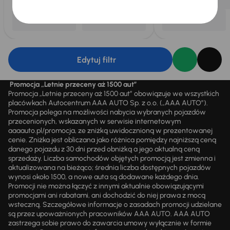
Edytuj filtr
Promocja „Letnie przeceny aż 1500 aut”
Promocja „Letnie przeceny aż 1500 aut” obowiązuje we wszystkich
placówkach Autocentrum AAA AUTO Sp. z o.o. („AAA AUTO”).
Promocja polega na możliwości nabycia wybranych pojazdów
przecenionych, wskazanych w serwisie internetowym
aaaauto.pl/promocja, ze zniżką uwidocznioną w prezentowanej
cenie. Zniżka jest obliczana jako różnica pomiędzy najniższą ceną
danego pojazdu z 30 dni przed obniżką a jego aktualną ceną
sprzedaży. Liczba samochodów objętych promocją jest zmienna i
aktualizowana na bieżąco; średnia liczba dostępnych pojazdów
wynosi około 1500, a nowe auta są dodawane każdego dnia.
Promocji nie można łączyć z innymi aktualnie obowiązującymi
promocjami ani rabatami, ani dochodzić do niej prawa z mocą
wsteczną. Szczegółowe informacje o zasadach promocji udzielane
są przez upoważnionych pracowników AAA AUTO. AAA AUTO
zastrzega sobie prawo do zawarcia umowy wyłącznie w formie