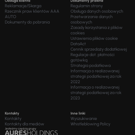
Obsługa klienta
Dokumenty prawne
Reklamacje/Skarga
Regulamin strony
Rzecznik praw klientów AAA
Obsługa danych osobowych
AUTO
Przetwarzanie danych
Dokumenty do pobrania
osobowych
Zasady korzystania z plików
cookies
Ustawienia plików cookie
DataAct
Cennik sprzedaży dodatkowej
Regulacje dot. płatności
gotówką
Strategia podatkowa
Informacja o realizowanej
strategii podatkowej za rok
2022
Informacja o realizowanej
strategii podatkowej za rok
2023
Kontakty
Inne linki
Kontakty
Wyszukiwanie
Kontakty dla mediów
Whistleblowing Policy
Jesteśmy częścią grupy