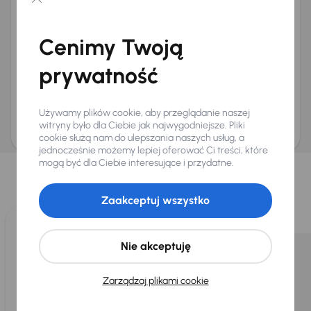
Chcę otrzymywać informacje o ofertach rabatowych
Na e-mail
(opcjonalnie)
Cenimy Twoją
Na numer telefonu
(opcjonalnie)
prywatność
Wyślij zapytanie
Zwracamy uwagę, że umówienie spotkania nie jest równoznaczne z rezerwacją
ani zagwarantowaną dostępnością pojazdu. AURES Holdings a.s., z siedzibą
Używamy plików cookie, aby przeglądanie naszej
Dopraváků 874/15, Čimice, 184 00 Praga 8, będzie przechowywać i przetwarzać
Twoje dane osobowe zgodnie z zasadami ochrony i przetwarzania
danych
witryny było dla Ciebie jak najwygodniejsze. Pliki
osobowych
.
cookie służą nam do ulepszania naszych usług, a
jednocześnie możemy lepiej oferować Ci treści, które
Wybraliśmy dla Ciebie
mogą być dla Ciebie interesujące i przydatne.
Wybieramy dla Ciebie
najlepsze pojazdy
z naszej oferty. Kupimy
dla Ciebie
do 400 pojazdów
każdego dnia.
Zaakceptuj wszystko
Nie akceptuję
Zarządzaj plikami cookie