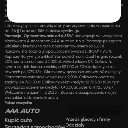
wsteczną. Szczegółowe informacje o zasadach promocji udzielane
są przez upoważnionych pracowników AAA AUTO. AAA AUTO
zastrzega sobie prawo do zawarcia umowy wyłącznie w formie
pisemnej. Prezentowane informacje mają charakter wyłącznie
informacyjny i nie stanowią oferty ani zapewnienia w rozumieniu
art. 66 § 1 oraz art. 556 Kodeksu cywilnego.
Promocja „Oprocentowanie od 6,65%”
obowiązuje we wszystkich
placówkach Autocentrum AAA Auto sp. z o.o. Promocja polega na
udzieleniu kredytu na auto z oprocentowaniem od 6,65%.
Rzeczywista Roczna Stopa Oprocentowania („RRSO“): 9,81%.
Reprezentatywny przykład: Samochód marki Opel Insignia rocznik
2019, cena samochodu 52 000 zł, wkład własny 0%. Całkowita
kwota kredytu konsumenckiego 52 000 zł, 60 miesięcznych rat
równych po 1079,43zł. Okres obowiązywania umowy: 60 miesięcy.
Oprocentowanie stałe w skali roku: 9,00%. Całkowita kwota do
zapłaty: 64 765,80 zł. Całkowity koszt kredytu: 12 765,80 zł (w tym
prowizja za udzielenie kredytu 1 040,00 zł, odsetki 11 725,80 zł).
Wyliczenie na dzień 11.12.2025 r. Zawarcie ubezpieczenia nie jest
warunkiem udzielenia kredytu.
Pokaż wszystko
Kupić auto
Przedsiębiorcy i firmy
Oddziały
Sprzedaż samochodów