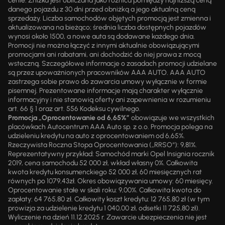
cenie. Zniżka jest obliczana jako różnica pomiędzy najniższą ceną
danego pojazdu z 30 dni przed obniżką a jego aktualną ceną
sprzedaży. Liczba samochodów objętych promocją jest zmienna i
aktualizowana na bieżąco; średnia liczba dostępnych pojazdów
wynosi około 1500, a nowe auta są dodawane każdego dnia.
Promocji nie można łączyć z innymi aktualnie obowiązującymi
promocjami ani rabatami, ani dochodzić do niej prawa z mocą
wsteczną. Szczegółowe informacje o zasadach promocji udzielane
są przez upoważnionych pracowników AAA AUTO. AAA AUTO
zastrzega sobie prawo do zawarcia umowy wyłącznie w formie
pisemnej. Prezentowane informacje mają charakter wyłącznie
informacyjny i nie stanowią oferty ani zapewnienia w rozumieniu
art. 66 § 1 oraz art. 556 Kodeksu cywilnego.
Promocja „Oprocentowanie od 6,65%”
obowiązuje we wszystkich
placówkach Autocentrum AAA Auto sp. z o.o. Promocja polega na
udzieleniu kredytu na auto z oprocentowaniem od 6,65%.
Rzeczywista Roczna Stopa Oprocentowania („RRSO“): 9,81%.
Reprezentatywny przykład: Samochód marki Opel Insignia rocznik
2019, cena samochodu 52 000 zł, wkład własny 0%. Całkowita
kwota kredytu konsumenckiego 52 000 zł, 60 miesięcznych rat
równych po 1079,43zł. Okres obowiązywania umowy: 60 miesięcy.
Oprocentowanie stałe w skali roku: 9,00%. Całkowita kwota do
zapłaty: 64 765,80 zł. Całkowity koszt kredytu: 12 765,80 zł (w tym
prowizja za udzielenie kredytu 1 040,00 zł, odsetki 11 725,80 zł).
Wyliczenie na dzień 11.12.2025 r. Zawarcie ubezpieczenia nie jest