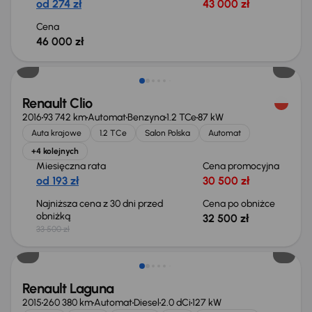
od 274 zł
43 000 zł
Cena
46 000 zł
Taniej o 1 000 zł
Renault Clio
2016
93 742 km
Automat
Benzyna
1.2 TCe
87 kW
Auta krajowe
1.2 TCe
Salon Polska
Automat
+4 kolejnych
Miesięczna rata
Cena promocyjna
od 193 zł
30 500 zł
Najniższa cena z 30 dni przed
Cena po obniżce
obniżką
32 500 zł
33 500 zł
Renault Laguna
2015
260 380 km
Automat
Diesel
2.0 dCi
127 kW