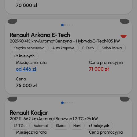
70 000 zł
Renault Arkana E-Tech
2021
90 415 km
Automat
Benzyna + Hybryda
E-Tech
105 kW
Książka serwisowa
Auta krajowe
E-Tech
Salon Polska
+9 kolejnych
Miesięczna rata
Cena promocyjna
od 446 zł
71 000 zł
Cena
75 000 zł
Renault Kadjar
2017
111 662 km
Automat
Benzyna
1.2 TCe
96 kW
1.2 TCe
Automat
Skóra
Navi
+5 kolejnych
Miesięczna rata
Cena promocyjna