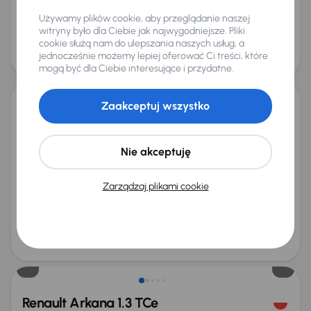
na miarę
102 000 zł
Używamy plików cookie, aby przeglądanie naszej
witryny było dla Ciebie jak najwygodniejsze. Pliki
Najniższa cena z 30 dni przed
Cena po obniżce
cookie służą nam do ulepszania naszych usług, a
obniżką
106 000 zł
jednocześnie możemy lepiej oferować Ci treści, które
108 000 zł
Taniej o 2 000 zł
mogą być dla Ciebie interesujące i przydatne.
Zaakceptuj wszystko
Renault Arkana 1.3 TCe
2024
8 179 km
Automat
Benzyna + Hybryda
1.3 TCe
116 kW
Od pierwszego właściciela
Książka serwisowa
Nie akceptuję
Auta krajowe
1.3 TCe
+10 kolejnych
Miesięczna rata
Cena promocyjna
Zarządzaj plikami cookie
na miarę
102 000 zł
Najniższa cena z 30 dni przed
Cena po obniżce
obniżką
106 000 zł
108 000 zł
Taniej o 2 000 zł
Renault Arkana 1.3 TCe