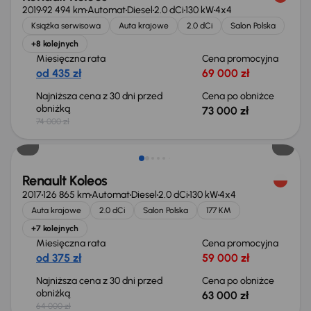
2019
92 494 km
Automat
Diesel
2.0 dCi
130 kW
4x4
Książka serwisowa
Auta krajowe
2.0 dCi
Salon Polska
+8 kolejnych
Miesięczna rata
Cena promocyjna
od 435 zł
69 000 zł
Najniższa cena z 30 dni przed
Cena po obniżce
obniżką
73 000 zł
74 000 zł
Taniej o 1 000 zł
Renault Koleos
2017
126 865 km
Automat
Diesel
2.0 dCi
130 kW
4x4
Auta krajowe
2.0 dCi
Salon Polska
177 KM
+7 kolejnych
Miesięczna rata
Cena promocyjna
od 375 zł
59 000 zł
Najniższa cena z 30 dni przed
Cena po obniżce
obniżką
63 000 zł
64 000 zł