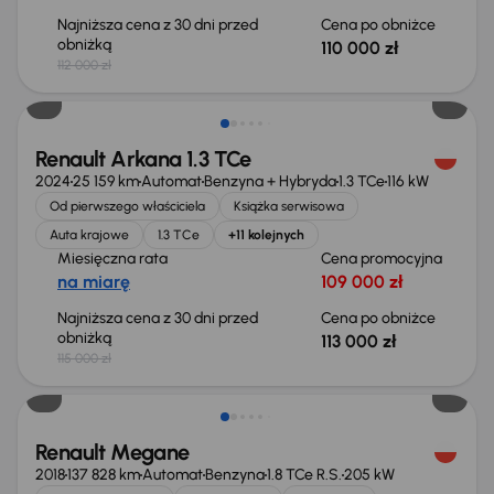
Najniższa cena z 30 dni przed
Cena po obniżce
obniżką
110 000 zł
112 000 zł
Taniej o 2 000 zł
Renault Arkana 1.3 TCe
2024
25 159 km
Automat
Benzyna + Hybryda
1.3 TCe
116 kW
Od pierwszego właściciela
Książka serwisowa
Auta krajowe
1.3 TCe
+11 kolejnych
Miesięczna rata
Cena promocyjna
na miarę
109 000 zł
Najniższa cena z 30 dni przed
Cena po obniżce
obniżką
113 000 zł
115 000 zł
Taniej o 3 000 zł
Renault Megane
2018
137 828 km
Automat
Benzyna
1.8 TCe R.S.
205 kW