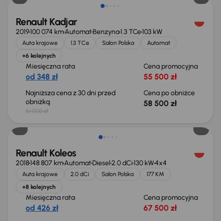
Renault Kadjar
2019
100 074 km
Automat
Benzyna
1.3 TCe
103 kW
Auta krajowe
1.3 TCe
Salon Polska
Automat
+6 kolejnych
Miesięczna rata
Cena promocyjna
od 348 zł
55 500 zł
Najniższa cena z 30 dni przed
Cena po obniżce
obniżką
58 500 zł
61 000 zł
Renault Koleos
2018
148 807 km
Automat
Diesel
2.0 dCi
130 kW
4x4
Auta krajowe
2.0 dCi
Salon Polska
177 KM
+8 kolejnych
Miesięczna rata
Cena promocyjna
od 426 zł
67 500 zł