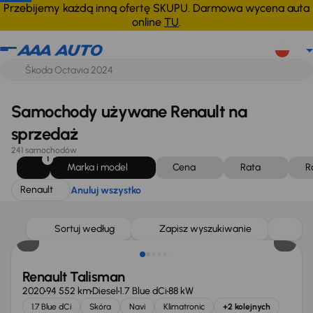
Renault
Anuluj wszystko
Przebijemy każdą inną ofertę SKUPU. Darmowa wycena auta
online
TU
.
Samochody używane Renault na
sprzedaż
241 samochodów
1
Marka i model
Cena
Rata
R
Renault
Anuluj wszystko
Sortuj według
Zapisz wyszukiwanie
Renault Talisman
2020
94 552 km
Diesel
1.7 Blue dCi
88 kW
1.7 Blue dCi
Skóra
Navi
Klimatronic
+2 kolejnych