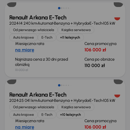
Renault Arkana E-Tech
2024
14 240 km
Automat
Benzyna + Hybryda
E-Tech
105 kW
Od pierwszego właściciela
Książka serwisowa
Auta krajowe
E-Tech
+11 kolejnych
Miesięczna rata
Cena promocyjna
na miarę
106 000 zł
Najniższa cena z 30 dni przed
Cena po obniżce
obniżką
110 000 zł
111 000 zł
Taniej o 2 000 zł
Renault Arkana E-Tech
2024
25 041 km
Automat
Benzyna + Hybryda
E-Tech
105 kW
Od pierwszego właściciela
Książka serwisowa
Auta krajowe
E-Tech
+10 kolejnych
Miesięczna rata
Cena promocyjna
na miarę
106 000 zł