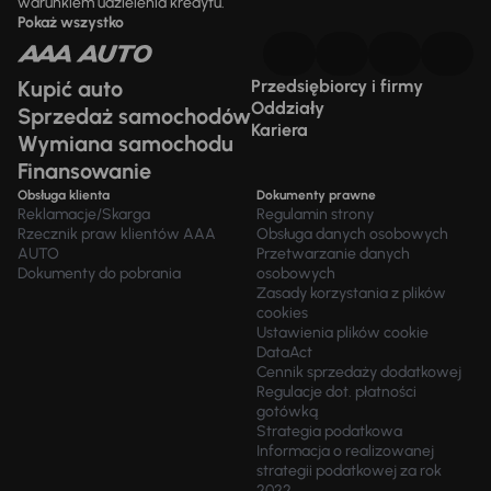
warunkiem udzielenia kredytu.
Pokaż wszystko
Kupić auto
Przedsiębiorcy i firmy
Oddziały
Sprzedaż samochodów
Kariera
Wymiana samochodu
Finansowanie
Obsługa klienta
Dokumenty prawne
Reklamacje/Skarga
Regulamin strony
Rzecznik praw klientów AAA
Obsługa danych osobowych
AUTO
Przetwarzanie danych
Dokumenty do pobrania
osobowych
Zasady korzystania z plików
cookies
Ustawienia plików cookie
DataAct
Cennik sprzedaży dodatkowej
Regulacje dot. płatności
gotówką
Strategia podatkowa
Informacja o realizowanej
strategii podatkowej za rok
2022