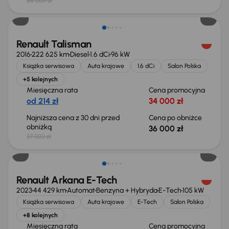
56 000 zł
Taniej o 1 000 zł
Renault Talisman
2016
222 625 km
Diesel
1.6 dCi
96 kW
Książka serwisowa
Auta krajowe
1.6 dCi
Salon Polska
+5 kolejnych
Miesięczna rata
Cena promocyjna
od 214 zł
34 000 zł
Najniższa cena z 30 dni przed
Cena po obniżce
obniżką
36 000 zł
37 000 zł
Możliwość odliczenia VAT
Renault Arkana E-Tech
2023
44 429 km
Automat
Benzyna + Hybryda
E-Tech
105 kW
Książka serwisowa
Auta krajowe
E-Tech
Salon Polska
+8 kolejnych
Miesięczna rata
Cena promocyjna