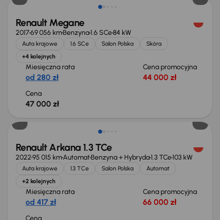
Renault Megane
2017
69 056 km
Benzyna
1.6 SCe
84 kW
Auta krajowe
1.6 SCe
Salon Polska
Skóra
+4 kolejnych
Miesięczna rata
Cena promocyjna
od 280 zł
44 000 zł
Cena
47 000 zł
Renault Arkana 1.3 TCe
2022
95 015 km
Automat
Benzyna + Hybryda
1.3 TCe
103 kW
Auta krajowe
1.3 TCe
Salon Polska
Automat
+2 kolejnych
Miesięczna rata
Cena promocyjna
od 417 zł
66 000 zł
Cena