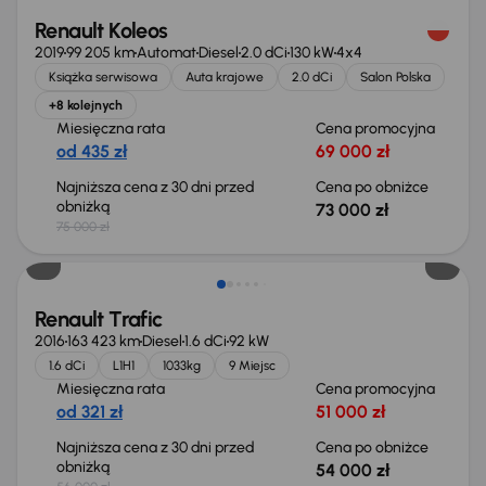
Renault Koleos
2019
99 205 km
Automat
Diesel
2.0 dCi
130 kW
4x4
Książka serwisowa
Auta krajowe
2.0 dCi
Salon Polska
+8 kolejnych
Miesięczna rata
Cena promocyjna
od 435 zł
69 000 zł
Najniższa cena z 30 dni przed
Cena po obniżce
obniżką
73 000 zł
75 000 zł
Taniej o 2 000 zł
Renault Trafic
2016
163 423 km
Diesel
1.6 dCi
92 kW
1.6 dCi
L1H1
1033kg
9 Miejsc
Miesięczna rata
Cena promocyjna
od 321 zł
51 000 zł
Najniższa cena z 30 dni przed
Cena po obniżce
obniżką
54 000 zł