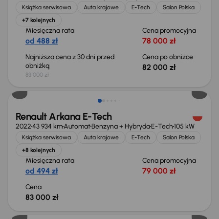
Książka serwisowa
Auta krajowe
E-Tech
Salon Polska
+7 kolejnych
Miesięczna rata
Cena promocyjna
od 488 zł
78 000 zł
Najniższa cena z 30 dni przed
Cena po obniżce
obniżką
82 000 zł
83 000 zł
Renault Arkana E-Tech
2022
43 934 km
Automat
Benzyna + Hybryda
E-Tech
105 kW
Książka serwisowa
Auta krajowe
E-Tech
Salon Polska
+8 kolejnych
Miesięczna rata
Cena promocyjna
od 494 zł
79 000 zł
Cena
83 000 zł
Taniej o 2 500 zł