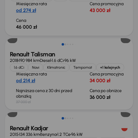
Miesięczna rata
Cena promocyjna
od 274 zł
43 000 zł
Cena
46 000 zł
Taniej o 1 000 zł
Renault Talisman
2018
190 984 km
Diesel
1.6 dCi
96 kW
1.6 dCi
Navi
Klimatronic
Tempomat
+1 kolejnych
Miesięczna rata
Cena promocyjna
od 214 zł
34 000 zł
Najniższa cena z 30 dni przed
Cena po obniżce
obniżką
36 000 zł
37 000 zł
Renault Kadjar
2015
134 336 km
Benzyna
1.2 TCe
96 kW