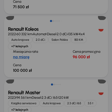
Cena
71 500 zł
Renault Koleos
2022
60 332 km
Automat
Diesel
2.0 dCi
135 kW
4x4
Auta krajowe
2.0 dCi
Salon Polska
183 KM
+7 kolejnych
Miesięczna rata
Cena promocyjna
na miarę
96 000 zł
Cena
100 000 zł
Taniej o 4 000 zł
Renault Master
2023
94 561 km
Diesel
2.3 dCi 165
120 kW
Książka serwisowa
Auta krajowe
2.3 dCi 165
3.5 t
+7 kolejnych