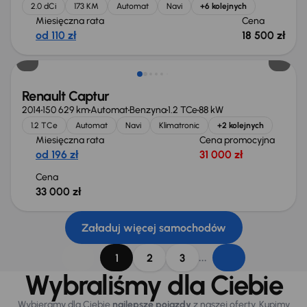
2.0 dCi
173 KM
Automat
Navi
+6 kolejnych
Miesięczna rata
Cena
od 110 zł
18 500 zł
Renault Captur
2014
150 629 km
Automat
Benzyna
1.2 TCe
88 kW
1.2 TCe
Automat
Navi
Klimatronic
+2 kolejnych
Miesięczna rata
Cena promocyjna
od 196 zł
31 000 zł
Cena
33 000 zł
Załaduj więcej samochodów
...
1
2
3
Wybraliśmy dla Ciebie
Wybieramy dla Ciebie
najlepsze pojazdy
z naszej oferty. Kupimy