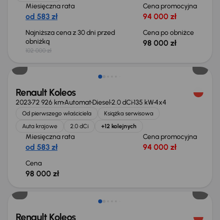
Miesięczna rata
Cena promocyjna
od 583 zł
94 000 zł
Najniższa cena z 30 dni przed
Cena po obniżce
obniżką
98 000 zł
102 000 zł
Możliwość odliczenia VAT
Renault Koleos
2023
72 926 km
Automat
Diesel
2.0 dCi
135 kW
4x4
Od pierwszego właściciela
Książka serwisowa
Auta krajowe
2.0 dCi
+12 kolejnych
Miesięczna rata
Cena promocyjna
od 583 zł
94 000 zł
Cena
98 000 zł
Taniej o 1 000 zł
Renault Koleos