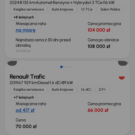
2024
8 135 km
Automat
Benzyna + Hybryda
1.3 TCe
116 kW
Książka serwisowa
Auta krajowe
1.3 TCe
Salon Polska
+8 kolejnych
Miesięczna rata
Cena promocyjna
na miarę
104 000 zł
Najniższa cena z 30 dni przed
Cena po obniżce
obniżką
108 000 zł
110 000 zł
Możliwość odliczenia VAT
Renault Trafic
2019
67 929 km
Diesel
1.6 dCi
89 kW
Książka serwisowa
Auta krajowe
1.6 dCi
2.9 t
+7 kolejnych
Miesięczna rata
Cena promocyjna
od 417 zł
66 000 zł
Cena
70 000 zł
Taniej o 1 000 zł