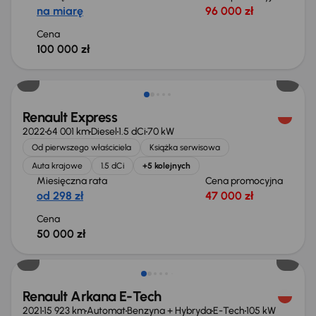
na miarę
96 000 zł
Cena
100 000 zł
Świeżo skupione
Renault Express
2022
64 001 km
Diesel
1.5 dCi
70 kW
Od pierwszego właściciela
Książka serwisowa
Auta krajowe
1.5 dCi
+5 kolejnych
Miesięczna rata
Cena promocyjna
od 298 zł
47 000 zł
Cena
50 000 zł
Taniej o 1 000 zł
Renault Arkana E-Tech
2021
15 923 km
Automat
Benzyna + Hybryda
E-Tech
105 kW