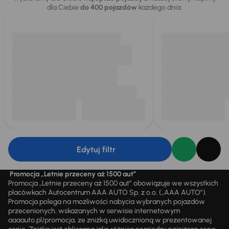
dla Ciebie
do 400 pojazdów
każdego dnia.
Edytuj filtr
Promocja „Letnie przeceny aż 1500 aut”
Promocja „Letnie przeceny aż 1500 aut” obowiązuje we wszystkich
placówkach Autocentrum AAA AUTO Sp. z o.o. („AAA AUTO”).
Promocja polega na możliwości nabycia wybranych pojazdów
przecenionych, wskazanych w serwisie internetowym
aaaauto.pl/promocja, ze zniżką uwidocznioną w prezentowanej