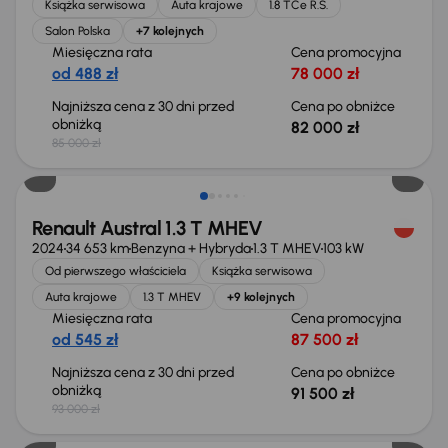
Książka serwisowa
Auta krajowe
1.8 TCe R.S.
Salon Polska
+7 kolejnych
Miesięczna rata
Cena promocyjna
od 488 zł
78 000 zł
Najniższa cena z 30 dni przed
Cena po obniżce
obniżką
82 000 zł
85 000 zł
Taniej o 1 500 zł
Renault Austral 1.3 T MHEV
2024
34 653 km
Benzyna + Hybryda
1.3 T MHEV
103 kW
Od pierwszego właściciela
Książka serwisowa
Auta krajowe
1.3 T MHEV
+9 kolejnych
Miesięczna rata
Cena promocyjna
od 545 zł
87 500 zł
Najniższa cena z 30 dni przed
Cena po obniżce
obniżką
91 500 zł
93 000 zł