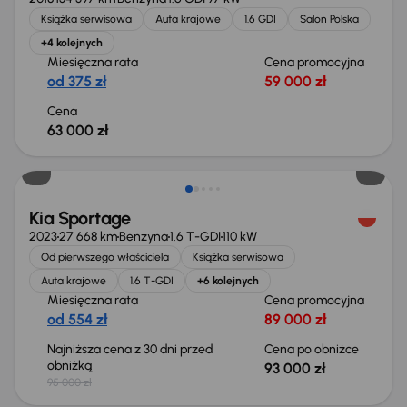
Książka serwisowa
Auta krajowe
1.6 GDI
Salon Polska
+4 kolejnych
Miesięczna rata
Cena promocyjna
od 375 zł
59 000 zł
Cena
63 000 zł
Taniej o 2 000 zł
Kia Sportage
2023
27 668 km
Benzyna
1.6 T-GDI
110 kW
Od pierwszego właściciela
Książka serwisowa
Auta krajowe
1.6 T-GDI
+6 kolejnych
Miesięczna rata
Cena promocyjna
od 554 zł
89 000 zł
Najniższa cena z 30 dni przed
Cena po obniżce
obniżką
93 000 zł
95 000 zł
Taniej o 1 000 zł