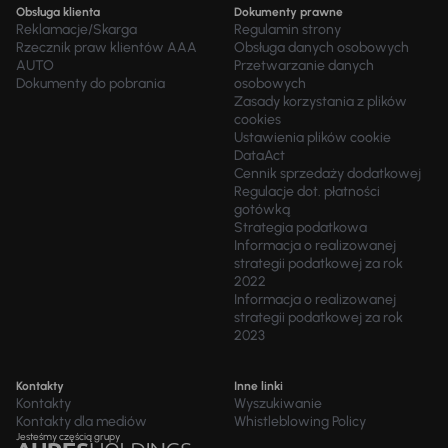
Obsługa klienta
Dokumenty prawne
Reklamacje/Skarga
Regulamin strony
Rzecznik praw klientów AAA
Obsługa danych osobowych
AUTO
Przetwarzanie danych
Dokumenty do pobrania
osobowych
Zasady korzystania z plików
cookies
Ustawienia plików cookie
DataAct
Cennik sprzedaży dodatkowej
Regulacje dot. płatności
gotówką
Strategia podatkowa
Informacja o realizowanej
strategii podatkowej za rok
2022
Informacja o realizowanej
strategii podatkowej za rok
2023
Kontakty
Inne linki
Kontakty
Wyszukiwanie
Kontakty dla mediów
Whistleblowing Policy
Jesteśmy częścią grupy