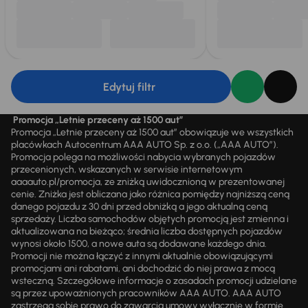
Edytuj filtr
Promocja „Letnie przeceny aż 1500 aut”
Promocja „Letnie przeceny aż 1500 aut” obowiązuje we wszystkich
placówkach Autocentrum AAA AUTO Sp. z o.o. („AAA AUTO”).
Promocja polega na możliwości nabycia wybranych pojazdów
przecenionych, wskazanych w serwisie internetowym
aaaauto.pl/promocja, ze zniżką uwidocznioną w prezentowanej
cenie. Zniżka jest obliczana jako różnica pomiędzy najniższą ceną
danego pojazdu z 30 dni przed obniżką a jego aktualną ceną
sprzedaży. Liczba samochodów objętych promocją jest zmienna i
aktualizowana na bieżąco; średnia liczba dostępnych pojazdów
wynosi około 1500, a nowe auta są dodawane każdego dnia.
Promocji nie można łączyć z innymi aktualnie obowiązującymi
promocjami ani rabatami, ani dochodzić do niej prawa z mocą
wsteczną. Szczegółowe informacje o zasadach promocji udzielane
są przez upoważnionych pracowników AAA AUTO. AAA AUTO
zastrzega sobie prawo do zawarcia umowy wyłącznie w formie