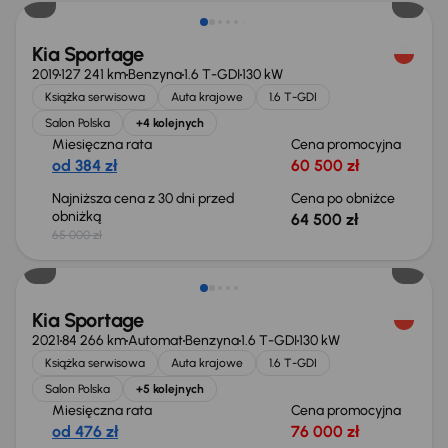
Kia Sportage
2019
127 241 km
Benzyna
1.6 T-GDI
130 kW
Książka serwisowa
Auta krajowe
1.6 T-GDI
Salon Polska
+4 kolejnych
Miesięczna rata
Cena promocyjna
od 384 zł
60 500 zł
Najniższa cena z 30 dni przed
Cena po obniżce
obniżką
64 500 zł
65 000 zł
Kia Sportage
2021
84 266 km
Automat
Benzyna
1.6 T-GDI
130 kW
Książka serwisowa
Auta krajowe
1.6 T-GDI
Salon Polska
+5 kolejnych
Miesięczna rata
Cena promocyjna
od 476 zł
76 000 zł