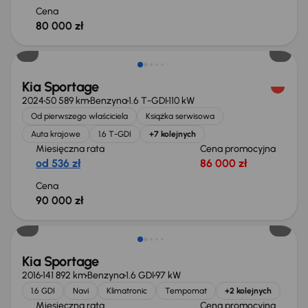
Cena
80 000 zł
Możliwość odliczenia VAT
Kia Sportage
2024
50 589 km
Benzyna
1.6 T-GDI
110 kW
Od pierwszego właściciela
Książka serwisowa
Auta krajowe
1.6 T-GDI
+7 kolejnych
Miesięczna rata
Cena promocyjna
od 536 zł
86 000 zł
Cena
90 000 zł
Kia Sportage
2016
141 892 km
Benzyna
1.6 GDI
97 kW
1.6 GDI
Navi
Klimatronic
Tempomat
+2 kolejnych
Miesięczna rata
Cena promocyjna