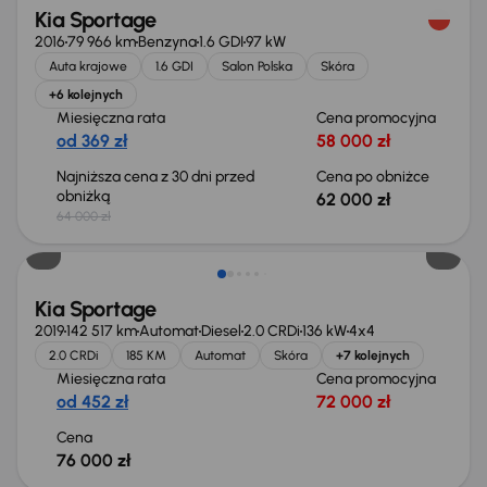
Kia Sportage
2016
79 966 km
Benzyna
1.6 GDI
97 kW
Auta krajowe
1.6 GDI
Salon Polska
Skóra
+6 kolejnych
Miesięczna rata
Cena promocyjna
od 369 zł
58 000 zł
Najniższa cena z 30 dni przed
Cena po obniżce
obniżką
62 000 zł
64 000 zł
Kia Sportage
2019
142 517 km
Automat
Diesel
2.0 CRDi
136 kW
4x4
2.0 CRDi
185 KM
Automat
Skóra
+7 kolejnych
Miesięczna rata
Cena promocyjna
od 452 zł
72 000 zł
Cena
76 000 zł