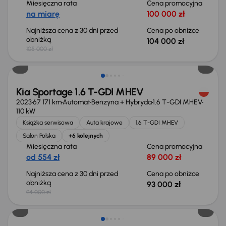
Miesięczna rata
Cena promocyjna
na miarę
100 000 zł
Najniższa cena z 30 dni przed
Cena po obniżce
obniżką
104 000 zł
105 000 zł
Taniej o 1 000 zł
Kia Sportage 1.6 T-GDI MHEV
2023
67 171 km
Automat
Benzyna + Hybryda
1.6 T-GDI MHEV
110 kW
Książka serwisowa
Auta krajowe
1.6 T-GDI MHEV
Salon Polska
+6 kolejnych
Miesięczna rata
Cena promocyjna
od 554 zł
89 000 zł
Najniższa cena z 30 dni przed
Cena po obniżce
obniżką
93 000 zł
94 000 zł
Taniej o 2 000 zł