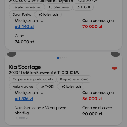
2020
88 840 km
Automat
Benzyna
1.6 T-GDI
130 kW
Książka serwisowa
Auta krajowe
1.6 T-GDI
Salon Polska
+5 kolejnych
Miesięczna rata
Cena promocyjna
od 440 zł
70 000 zł
Cena
74 000 zł
Taniej o 3 000 zł
Kia Sportage
2023
41 645 km
Benzyna
1.6 T-GDI
110 kW
Od pierwszego właściciela
Książka serwisowa
Auta krajowe
1.6 T-GDI
+6 kolejnych
Miesięczna rata
Cena promocyjna
od 536 zł
86 000 zł
Najniższa cena z 30 dni przed
Cena po obniżce
obniżką
90 000 zł
93 000 zł
Taniej o 500 zł