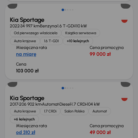
Kia Sportage
2022
34 997 km
Benzyna
1.6 T-GDI
110 kW
Od pierwszego właściciela
Książka serwisowa
Auta krajowe
1.6 T-GDI
+10 kolejnych
Miesięczna rata
Cena promocyjna
na miarę
99 000 zł
Cena
103 000 zł
Kia Sportage
2017
206 902 km
Automat
Diesel
1.7 CRDi
104 kW
Auta krajowe
1.7 CRDi
Salon Polska
Automat
+6 kolejnych
Miesięczna rata
Cena promocyjna
od 310 zł
49 000 zł