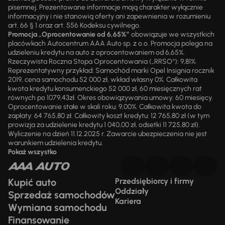
pisemnej. Prezentowane informacje mają charakter wyłącznie
informacyjny i nie stanowią oferty ani zapewnienia w rozumieniu
art. 66 § 1 oraz art. 556 Kodeksu cywilnego.
Promocja „Oprocentowanie od 6,65%”
obowiązuje we wszystkich
placówkach Autocentrum AAA Auto sp. z o.o. Promocja polega na
udzieleniu kredytu na auto z oprocentowaniem od 6,65%.
Rzeczywista Roczna Stopa Oprocentowania („RRSO“): 9,81%.
Reprezentatywny przykład: Samochód marki Opel Insignia rocznik
2019, cena samochodu 52 000 zł, wkład własny 0%. Całkowita
kwota kredytu konsumenckiego 52 000 zł, 60 miesięcznych rat
równych po 1079,43zł. Okres obowiązywania umowy: 60 miesięcy.
Oprocentowanie stałe w skali roku: 9,00%. Całkowita kwota do
zapłaty: 64 765,80 zł. Całkowity koszt kredytu: 12 765,80 zł (w tym
prowizja za udzielenie kredytu 1 040,00 zł, odsetki 11 725,80 zł).
Wyliczenie na dzień 11.12.2025 r. Zawarcie ubezpieczenia nie jest
warunkiem udzielenia kredytu.
Pokaż wszystko
Kupić auto
Przedsiębiorcy i firmy
Oddziały
Sprzedaż samochodów
Kariera
Wymiana samochodu
Finansowanie