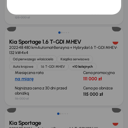
Najniższa cena z 30 dni przed
Cena po obniżce
obniżką
122 000 zł
125 000 zł
Taniej o 1 000 zł
Kia Sportage 1.6 T-GDI MHEV
2022
48 480 km
Automat
Benzyna + Hybryda
1.6 T-GDI MHEV
132 kW
4x4
Od pierwszego właściciela
Książka serwisowa
Auta krajowe
1.6 T-GDI MHEV
+10 kolejnych
Miesięczna rata
Cena promocyjna
na miarę
111 000 zł
Najniższa cena z 30 dni przed
Cena po obniżce
obniżką
115 000 zł
116 000 zł
Kia Sportage