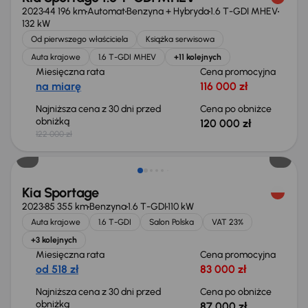
2023
44 196 km
Automat
Benzyna + Hybryda
1.6 T-GDI MHEV
132 kW
Od pierwszego właściciela
Książka serwisowa
Auta krajowe
1.6 T-GDI MHEV
+11 kolejnych
Miesięczna rata
Cena promocyjna
na miarę
116 000 zł
Najniższa cena z 30 dni przed
Cena po obniżce
obniżką
120 000 zł
122 000 zł
Taniej o 1 000 zł
Kia Sportage
2023
85 355 km
Benzyna
1.6 T-GDI
110 kW
Auta krajowe
1.6 T-GDI
Salon Polska
VAT 23%
+3 kolejnych
Miesięczna rata
Cena promocyjna
od 518 zł
83 000 zł
Najniższa cena z 30 dni przed
Cena po obniżce
obniżką
87 000 zł