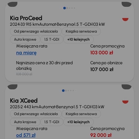
Kia ProCeed
2024
33 915 km
Automat
Benzyna
1.5 T-GDI
103 kW
Od pierwszego właściciela
Książka serwisowa
Auta krajowe
1.5 T-GDI
+10 kolejnych
Miesięczna rata
Cena promocyjna
na miarę
103 000 zł
Najniższa cena z 30 dni przed
Cena po obniżce
obniżką
107 000 zł
108 000 zł
Od nowego taniej o 53 999 zł
Kia XCeed
2025
2 443 km
Automat
Benzyna
1.5 T-GDI
103 kW
Od pierwszego właściciela
Książka serwisowa
Auta krajowe
1.5 T-GDI
+10 kolejnych
Miesięczna rata
Cena promocyjna
od 571 zł
92 000 zł