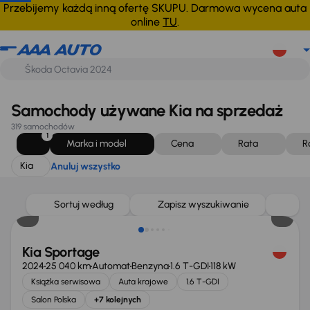
Kia
Anuluj wszystko
Przebijemy każdą inną ofertę SKUPU. Darmowa wycena auta
online
TU
.
Samochody używane Kia na sprzedaż
319 samochodów
1
Marka i model
Cena
Rata
R
Kia
Anuluj wszystko
Taniej o 1 000 zł
Sortuj według
Zapisz wyszukiwanie
Kia Sportage
2024
25 040 km
Automat
Benzyna
1.6 T-GDI
118 kW
Książka serwisowa
Auta krajowe
1.6 T-GDI
Salon Polska
+7 kolejnych