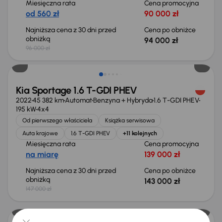
Miesięczna rata
Cena promocyjna
od 560 zł
90 000 zł
Najniższa cena z 30 dni przed
Cena po obniżce
obniżką
94 000 zł
96 000 zł
Taniej o 4 000 zł
Kia Sportage 1.6 T-GDI PHEV
2022
45 382 km
Automat
Benzyna + Hybryda
1.6 T-GDI PHEV
195 kW
4x4
Od pierwszego właściciela
Książka serwisowa
Auta krajowe
1.6 T-GDI PHEV
+11 kolejnych
Miesięczna rata
Cena promocyjna
na miarę
139 000 zł
Najniższa cena z 30 dni przed
Cena po obniżce
obniżką
143 000 zł
147 000 zł
Taniej o 1 000 zł