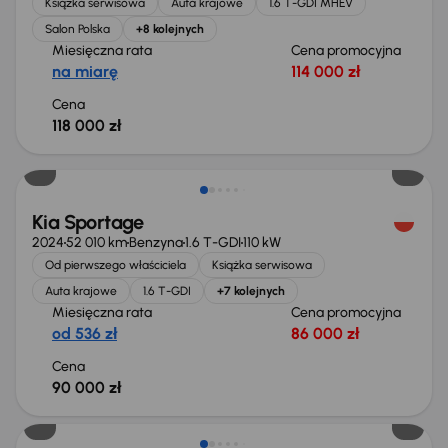
Książka serwisowa
Auta krajowe
1.6 T-GDI MHEV
Salon Polska
+8 kolejnych
Miesięczna rata
Cena promocyjna
na miarę
114 000 zł
Cena
118 000 zł
Możliwość odliczenia VAT
Kia Sportage
2024
52 010 km
Benzyna
1.6 T-GDI
110 kW
Od pierwszego właściciela
Książka serwisowa
Auta krajowe
1.6 T-GDI
+7 kolejnych
Miesięczna rata
Cena promocyjna
od 536 zł
86 000 zł
Cena
90 000 zł