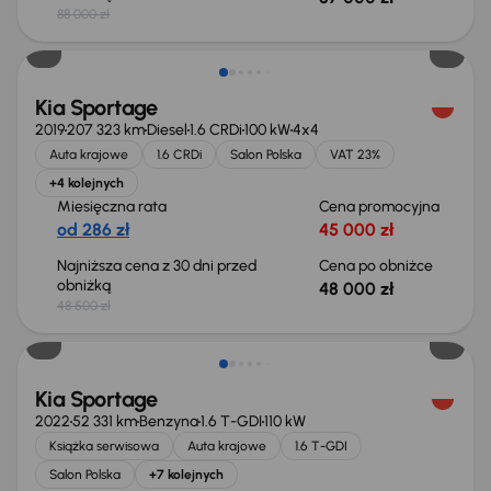
88 000 zł
Taniej o 500 zł
Kia Sportage
2019
207 323 km
Diesel
1.6 CRDi
100 kW
4x4
Auta krajowe
1.6 CRDi
Salon Polska
VAT 23%
+4 kolejnych
Miesięczna rata
Cena promocyjna
od 286 zł
45 000 zł
Najniższa cena z 30 dni przed
Cena po obniżce
obniżką
48 000 zł
48 500 zł
Taniej o 2 000 zł
Kia Sportage
2022
52 331 km
Benzyna
1.6 T-GDI
110 kW
Książka serwisowa
Auta krajowe
1.6 T-GDI
Salon Polska
+7 kolejnych