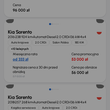
Cena
96 000 zł
Taniej o 1 500 zł
Kia Sorento
2016
238 924 km
Automat
Diesel
2.0 CRDi
136 kW
4x4
Auta krajowe
2.0 CRDi
Salon Polska
185 KM
+10 kolejnych
Miesięczna rata
Cena promocyjna
od 333 zł
53 000 zł
Najniższa cena z 30 dni przed
Cena po obniżce
obniżką
56 000 zł
57 500 zł
Kia Sorento
2018
257 268 km
Automat
Diesel
2.0 CRDi
136 kW
4x4
Książka serwisowa
Auta krajowe
2.0 CRDi