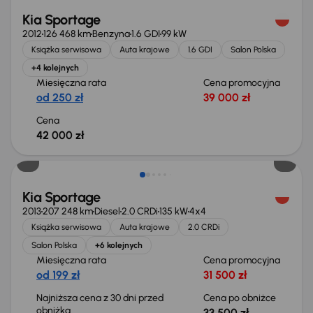
Kia Sportage
2012
126 468 km
Benzyna
1.6 GDI
99 kW
Książka serwisowa
Auta krajowe
1.6 GDI
Salon Polska
+4 kolejnych
Miesięczna rata
Cena promocyjna
od 250 zł
39 000 zł
Cena
42 000 zł
Taniej o 500 zł
Kia Sportage
2013
207 248 km
Diesel
2.0 CRDi
135 kW
4x4
Książka serwisowa
Auta krajowe
2.0 CRDi
Salon Polska
+6 kolejnych
Miesięczna rata
Cena promocyjna
od 199 zł
31 500 zł
Najniższa cena z 30 dni przed
Cena po obniżce
obniżką
33 500 zł