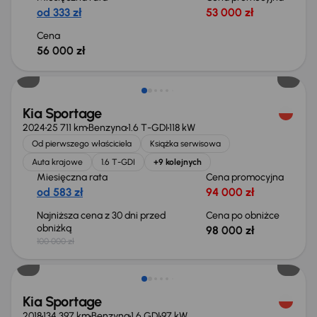
od 333 zł
53 000 zł
Cena
56 000 zł
Taniej o 2 000 zł
Kia Sportage
2024
25 711 km
Benzyna
1.6 T-GDI
118 kW
Od pierwszego właściciela
Książka serwisowa
Auta krajowe
1.6 T-GDI
+9 kolejnych
Miesięczna rata
Cena promocyjna
od 583 zł
94 000 zł
Najniższa cena z 30 dni przed
Cena po obniżce
obniżką
98 000 zł
100 000 zł
Kia Sportage
2018
134 397 km
Benzyna
1.6 GDI
97 kW