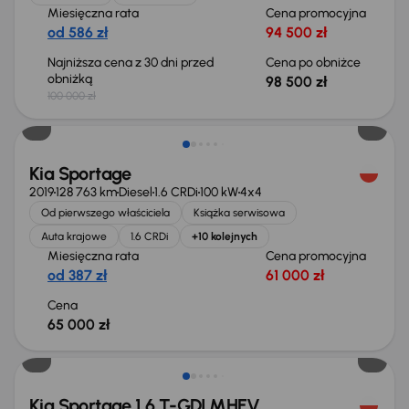
Miesięczna rata
Cena promocyjna
od 586 zł
94 500 zł
Najniższa cena z 30 dni przed
Cena po obniżce
obniżką
98 500 zł
100 000 zł
Możliwość odliczenia VAT
Kia Sportage
2019
128 763 km
Diesel
1.6 CRDi
100 kW
4x4
Od pierwszego właściciela
Książka serwisowa
Auta krajowe
1.6 CRDi
+10 kolejnych
Miesięczna rata
Cena promocyjna
od 387 zł
61 000 zł
Cena
65 000 zł
Taniej o 2 000 zł
Kia Sportage 1.6 T-GDI MHEV