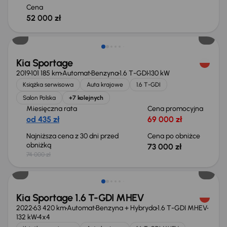
Cena
52 000 zł
Taniej o 1 000 zł
Kia Sportage
2019
101 185 km
Automat
Benzyna
1.6 T-GDI
130 kW
Książka serwisowa
Auta krajowe
1.6 T-GDI
Salon Polska
+7 kolejnych
Miesięczna rata
Cena promocyjna
od 435 zł
69 000 zł
Najniższa cena z 30 dni przed
Cena po obniżce
obniżką
73 000 zł
74 000 zł
Kia Sportage 1.6 T-GDI MHEV
2022
63 420 km
Automat
Benzyna + Hybryda
1.6 T-GDI MHEV
132 kW
4x4