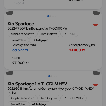
34 000 zł
Kia Sportage
2022
79 607 km
Benzyna
1.6 T-GDI
110 kW
Książka serwisowa
Auta krajowe
1.6 T-GDI
Salon Polska
+8 kolejnych
Miesięczna rata
Cena promocyjna
od 577 zł
93 000 zł
Cena
97 000 zł
Taniej o 1 500 zł
Kia Sportage 1.6 T-GDI MHEV
2022
80 111 km
Automat
Benzyna + Hybryda
1.6 T-GDI MHEV
110 kW
Książka serwisowa
Auta krajowe
1.6 T-GDI MHEV
Salon Polska
+8 kolejnych