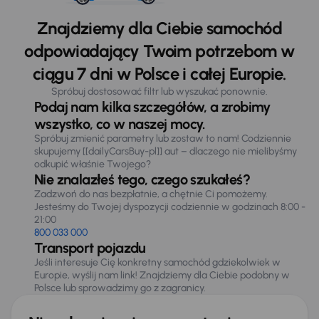
Znajdziemy dla Ciebie samochód
odpowiadający Twoim potrzebom w
ciągu 7 dni w Polsce i całej Europie.
Spróbuj dostosować filtr lub wyszukać ponownie.
Podaj nam kilka szczegółów, a zrobimy
wszystko, co w naszej mocy.
Spróbuj zmienić parametry lub zostaw to nam! Codziennie
skupujemy [[dailyCarsBuy-pl]] aut – dlaczego nie mielibyśmy
odkupić właśnie Twojego?
Nie znalazłeś tego, czego szukałeś?
Zadzwoń do nas bezpłatnie, a chętnie Ci pomożemy.
Jesteśmy do Twojej dyspozycji codziennie w godzinach 8:00 -
21:00
800 033 000
Transport pojazdu
Jeśli interesuje Cię konkretny samochód gdziekolwiek w
Europie, wyślij nam link! Znajdziemy dla Ciebie podobny w
Polsce lub sprowadzimy go z zagranicy.