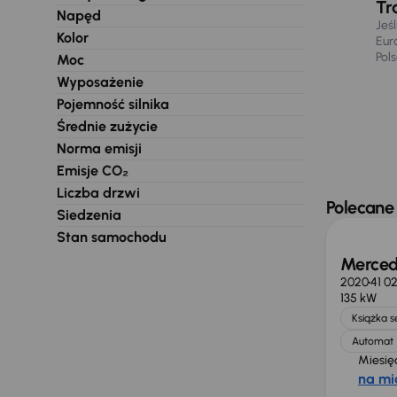
Tr
Napęd
Jeś
Kolor
Eur
Pol
Moc
Wyposażenie
Pojemność silnika
Średnie zużycie
Norma emisji
Emisje CO₂
Liczba drzwi
Taniej 
Polecane
Siedzenia
Stan samochodu
Merced
2020
41 0
135 kW
Książka 
Automat
Miesię
na mi