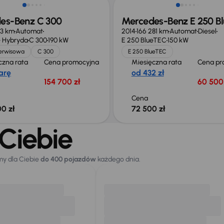
es-Benz C 300
Mercedes-Benz E 250 B
63 km
Automat
2014
166 281 km
Automat
Diesel
 Hybryda
C 300
190 kW
E 250 BlueTEC
150 kW
serwisowa
C 300
E 250 BlueTEC
czna rata
Cena promocyjna
Miesięczna rata
Cena pr
arę
od 432 zł
154 700 zł
60 500 
Cena
0 zł
72 500 zł
Ciebie
my dla Ciebie
do 400 pojazdów
każdego dnia.