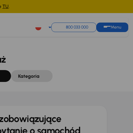
ne
TU
.
Sortuj według
Zapisz wyszukiwanie
800 033 000
Menu
aż
Kategoria
zobowiązujące
ytanie o samochód