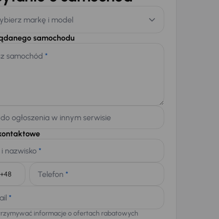
ybierz markę i model
żądanego samochodu
sz samochód
*
 do ogłoszenia w innym serwisie
kontaktowe
 i nazwisko
*
Telefon
*
+48
ail
*
trzymywać informacje o ofertach rabatowych