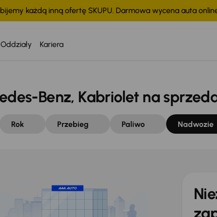
bijemy każdą inną ofertę SKUPU. Darmowa wycena auta onli
Oddziały
Kariera
es-Benz, Kabriolet na sprzed
Rok
Przebieg
Paliwo
Nadwozie
Nie
zap