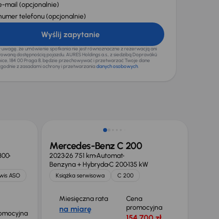
e-mail
(opcjonalnie)
numer telefonu
(opcjonalnie)
Wyślij zapytanie
wagę, że umówienie spotkania nie jest równoznaczne z rezerwacją ani
waną dostępnością pojazdu. AURES Holdings a.s., z siedzibą Dopraváků
mice, 184 00 Praga 8, będzie przechowywać i przetwarzać Twoje dane
godnie z zasadami ochrony i przetwarzania
danych osobowych
.
Taniej o 8 400 zł
Mercedes-Benz C 200
300
2023
26 751 km
Automat
Benzyna + Hybryda
C 200
135 kW
wis ASO
Książka serwisowa
C 200
Miesięczna rata
Cena
promocyjna
na miarę
omocyjna
154 700 zł