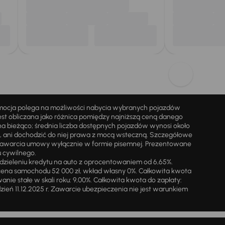
omocja polega na możliwości nabycia wybranych pojazdów
st obliczana jako różnica pomiędzy najniższą ceną danego
na bieżąco; średnia liczba dostępnych pojazdów wynosi około
i, ani dochodzić do niej prawa z mocą wsteczną. Szczegółowe
zawarcia umowy wyłącznie w formie pisemnej. Prezentowane
u cywilnego.
zieleniu kredytu na auto z oprocentowaniem od 6,65%.
cena samochodu 52 000 zł, wkład własny 0%. Całkowita kwota
ie stałe w skali roku: 9,00%. Całkowita kwota do zapłaty:
a dzień 11.12.2025 r. Zawarcie ubezpieczenia nie jest warunkiem