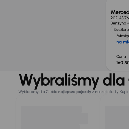
Merced
2021
43 7
Benzyna +
Książka 
Miesię
na mi
Cena
160 50
Wybraliśmy dla 
Wybieramy dla Ciebie
najlepsze pojazdy
z naszej oferty. Kupi