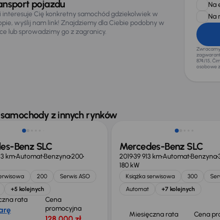
ansport pojazdu
Na 
li interesuje Cię konkretny samochód gdziekolwiek w
Na 
opie, wyślij nam link! Znajdziemy dla Ciebie podobny w
sce lub sprowadzimy go z zagranicy.
Zwracamy u
zagwaranto
874/15, Či
osobowe z
o 15 100 zł
 samochody z innych rynków
es-Benz SLC
Mercedes-Benz SLC
23 km
Automat
Benzyna
200
2019
39 913 km
Automat
Benzyna
180 kW
serwisowa
200
Serwis ASO
Książka serwisowa
300
Ser
+5 kolejnych
Automat
+7 kolejnych
czna rata
Cena
promocyjna
arę
Miesięczna rata
Cena pr
128 000 zł