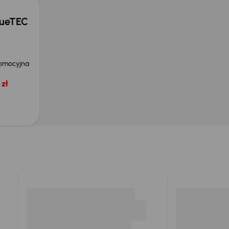
lueTEC
omocyjna
zł