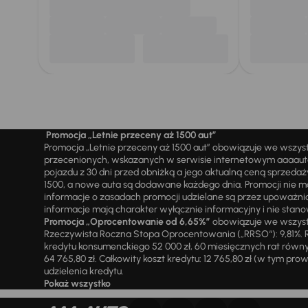
Promocja „Letnie przeceny aż 1500 aut”
Promocja „Letnie przeceny aż 1500 aut” obowiązuje we wszy
przecenionych, wskazanych w serwisie internetowym aaaauto.
pojazdu z 30 dni przed obniżką a jego aktualną ceną sprzeda
1500, a nowe auta są dodawane każdego dnia. Promocji nie m
informacje o zasadach promocji udzielane są przez upowa
informacje mają charakter wyłącznie informacyjny i nie stanow
Promocja „Oprocentowanie od 6,65%”
obowiązuje we wszystk
Rzeczywista Roczna Stopa Oprocentowania („RRSO“): 9,81%. R
kredytu konsumenckiego 52 000 zł, 60 miesięcznych rat równy
64 765,80 zł. Całkowity koszt kredytu: 12 765,80 zł (w tym prowi
udzielenia kredytu.
Pokaż wszystko