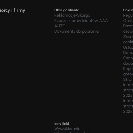
orcy i firmy
Obsługa klienta
Doku
Reklamacje/Skarga
Regu
Rzecznik praw klientów AAA
Obsł
AUTO
Prze
Dokumenty do pobrania
osob
Zasad
cook
Usta
Data
Cenn
doda
Regul
gotó
Stra
Infor
strat
2022
Infor
strat
2023
Inne linki
Wyszukiwanie