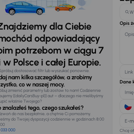
W
Opis 
Znajdziemy dla Ciebie
Opi
mochód odpowiadający
im potrzebom w ciągu 7
 w Polsce i całej Europie.
Spróbuj dostosować filtr lub wyszukać ponownie.
Link
daj nam kilka szczegółów, a zrobimy
Dane 
zystko, co w naszej mocy.
óbuj zmienić parametry lub zostaw to nam! Codziennie
Imię
pujemy [[dailyCarsBuy-pl]] aut – dlaczego nie mielibyśmy
upić właśnie Twojego?
e znalazłeś tego, czego szukałeś?
zwoń do nas bezpłatnie, a chętnie Ci pomożemy.
teśmy do Twojej dyspozycji codziennie w godzinach 8:00
E-m
:00
 033 000
Chcę o