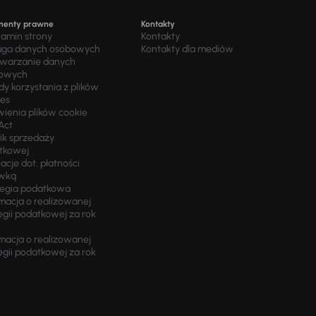
menty prawne
Kontakty
lamin strony
Kontakty
uga danych osobowych
Kontakty dla mediów
twarzanie danych
owych
y korzystania z plików
ies
wienia plików cookie
Act
ik sprzedaży
tkowej
acje dot. płatności
wką
tegia podatkowa
macja o realizowanej
egii podatkowej za rok
macja o realizowanej
egii podatkowej za rok