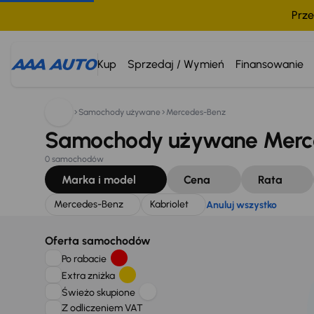
Prze
Szukam:
Mercedes-Benz
Kabriolet
Anuluj wszystko
Kup
Sprzedaj / Wymień
Finansowanie
Samochody używane
Mercedes-Benz
Samochody używane Merced
0 samochodów
Marka i model
Cena
Rata
Mercedes-Benz
Kabriolet
Anuluj wszystko
Oferta samochodów
Po rabacie
Extra zniżka
Świeżo skupione
Z odliczeniem VAT