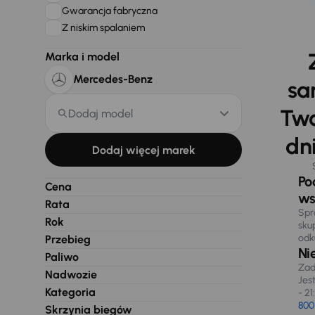
Gwarancja fabryczna
Z niskim spalaniem
Marka i model
Mercedes-Benz
sa
Two
Dodaj model
dni
Dodaj więcej marek
Po
Cena
ws
Rata
Spr
Rok
sku
odk
Przebieg
Ni
Paliwo
Zad
Nadwozie
Jes
Kategoria
- 21
800
Skrzynia biegów