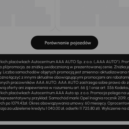
Porównanie pojazdów
stkich placówkach Autocentrum AAA AUTO Sp. z o.o. („AAA AUTO”). Pr
pl/promocja, ze zniżką uwidocznioną w prezentowanej cenie. Zniżka je
ży. Liczba samochodów objętych promocją jest zmienna i aktualizowana 
ożna łączyć z innymi aktualnie obowiązującymi promocjami ani rabatam
żnionych pracowników AAA AUTO. AAA AUTO zastrzega sobie prawo do 
ią oferty ani zapewnienia w rozumieniu art. 66 § 1 oraz art. 556 Kodeks
ich placówkach Autocentrum AAA Auto sp. z o.o. Promocja polega na ud
eprezentatywny przykład: Samochód marki Opel Insignia rocznik 2019, 
ch po 1079,43zł. Okres obowiązywania umowy: 60 miesięcy. Oprocentowan
zja za udzielenie kredytu 1 040,00 zł, odsetki 11 725,80 zł). Wyliczenie n